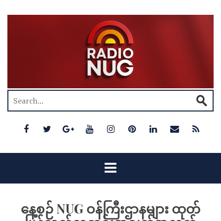
နေ့စဉ် NUG ဝန်ကြီးဌာနများ ထုတ်