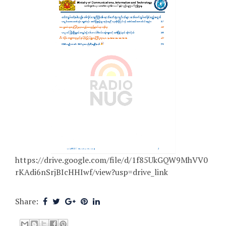
https://drive.google.com/file/d/1f85UkGQW9MhVV0
rKAdi6nSrjBIcHHIwf/view?usp=drive_link
Share: