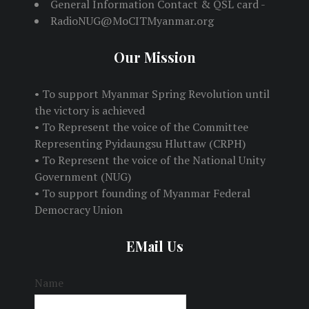
General Information Contact & QSL card -
RadioNUG@MoCITMyanmar.org
Our Mission
• To support Myanmar Spring Revolution until
the victory is achieved
• To Represent the voice of the Committee
Representing Pyidaungsu Hluttaw (CRPH)
• To Represent the voice of the National Unity
Government (NUG)
• To support founding of Myanmar Federal
Democracy Union
EMail Us
Name