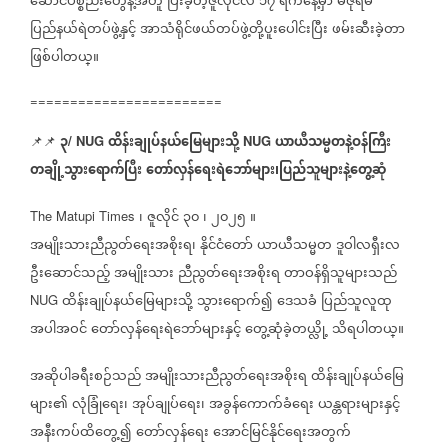
ဆောင်ပစ္စည်းတွေနဲ့အတူ
ပြီးခဲ့တဲ့ဇူလိုင်လ
၁၇
ရက်နေ့မှာ
မီဇိုရမ်
ပြည်နယ်ရဲတပ်ဖွဲ့နှင့်
အာသံရိုင်ဖယ်တပ်ဖွဲ့တို့ပူးပေါင်းပြီး
ဖမ်းဆီးခဲ့တာ
ဖြစ်ပါတယ္။
========================
၃
ထိန်းချုပ်နယ်မြေများသို့
ယာယီသမ္မတနဲ့ဝန်ကြီး
📌📌
/ NUG
NUG
တချို့သွားရောက်ပြီး
တော်လှန်ရေးရဲဘော်များ၊ပြည်သူများနဲ့တွေ့ဆုံ
၊
ဇူလိုင်
၃၀
၊
၂၀၂၅
။
The Matupi Times
အမျိုးသားညီညွတ်ရေးအစိုးရ၊
နိုင်ငံတော်
ယာယီသမ္မတ
ဒူဝါလရှီးလ
ဦးဆောင်သည့်
အမျိုးသား
ညီညွတ်ရေးအစိုးရ
တာဝန်ရှိသူများသည်
ထိန်းချုပ်နယ်မြေများသို့
သွားရောက်၍
ဒေသခံ
ပြည်သူလူထု
NUG
အပါအဝင်
တော်လှန်ရေးရဲဘော်များနှင့်
တွေ့ဆုံခဲ့တယ္လို့
သိရပါတယ္။
အဆိုပါခရီးစဉ်သည်
အမျိုးသားညီညွတ်ရေးအစိုးရ
ထိန်းချုပ်နယ်မြေ
များ၏
လုံခြုံရေး၊
အုပ်ချုပ်ရေး၊
အခွန်ကောက်ခံရေး
ယန္တရားများနှင့်
အနီးကပ်ထိတွေ့၍
တော်လှန်ရေး
အောင်မြင်နိုင်ရေးအတွက်