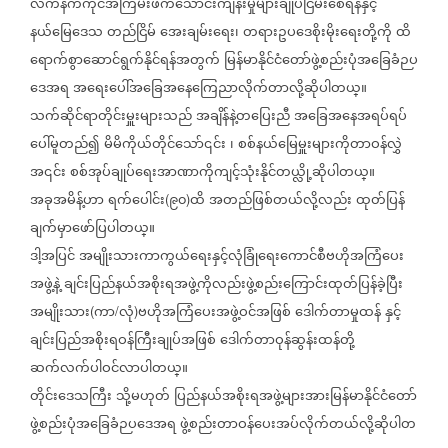
လက်နက်ကိုင်အကြမ်းဖက်သောင်းကျန်းမှုများချုပ်ငြိမ်းစေရန်နှင့်
နယ်မြေဒေသ
တည်ငြိမ်
အေးချမ်းရေး၊
တရားဥပဒေစိုးမိုးရေးတို့ကို
ထိ
ရောက်စွာဆောင်ရွက်နိုင်ရန်အတွက်
မြန်မာနိုင်ငံတော်ဖွဲ့စည်းပုံအခြေခံဉပ
ဒေအရ
အရေးပေါ်အခြေအနေကြေညာလိုက်တာလို့ဆိုပါတယ္။
သက်ဆိုင်ရာတိုင်းမှူးများသည်
အချိန်နဲ့တပြေးညီ
အခြေအနေအရပ်ရပ်
ပေါ်မူတည်၍
မိမိကိုယ်တိုင်သော်၎င်း
၊
စစ်နယ်မြေမှူးများကိုတာဝန်လွှဲ
အ၎င်း
စစ်အုပ်ချုပ်ရေးအာဏာကိုကျင့်သုံးနိုင်တယ္လို့ဆိုပါတယ္။
အခုအမိန့်ဟာ
ရက်ပေါင်း
၉၀
ထိ
အတည်ဖြစ်တယ်လို့လည်း
ထုတ်ပြန်
(
)
ချက်မှာဖော်ပြပါတယ္။
ဒါ့အပြင်
အမျိုးသားကာကွယ်ရေးနှင့်လုံခြုံရေးကောင်စီဗဟိုအကြံပေး
အဖွဲ့နဲ့
ချင်းပြည်နယ်အစိုးရအဖွဲ့ကိုလည်းဖွဲ့စည်းကြောင်းထုတ်ပြန်ခဲ့ပြီး
အမျိုးသား
ကာ
လုံ
ဗဟိုအကြံပေးအဖွဲ့ဝင်အဖြစ်
ဒေါက်တာမှုထန်
နှင့်
(
/
)
ချင်းပြည်အစိုးရဝန်ကြီးချုပ်အဖြစ်
ဒေါက်တာဝုန်ဆွန်းထန်တို့
ဆက်လက်ပါဝင်လာပါတယ္။
တိုင်းဒေသကြီး
သို့မဟုတ်
ပြည်နယ်အစိုးရအဖွဲ့များအားမြန်မာနိုင်ငံတော်
ဖွဲ့စည်းပုံအခြေခံဉပဒေအရ
ဖွဲ့စည်းတာဝန်ပေးအပ်လိုက်တယ်လို့ဆိုပါတ