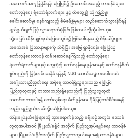
အထောက်အကူပြုနိုင်ရန်၊
မြေပြင်၌
ဦးဆောင်နေသည့်
တာဝန်ခံများ၊
တော်လှန်ရေး
ရဲဘော်ရဲဘက်များ
နှင့်
ထိတွေ့၍
ယုံကြည်မှု၊
ခေါင်းဆောင်မှု၊
စနစ်ကျသည့်
စီမံခန့်ခွဲမှုများ
တည်ဆောက်သွားနိုင်ရန်
ရည်ရွယ်ချက်ဖြင့်
သွားရောက်ခဲ့ခြင်းဖြစ်တယ်လိူ့ဆိုပါတယ္။
ထို့အပြင်
ထိန်းချုပ်နယ်မြေအတွင်း၌
ဖြစ်ပေါ်နေသည့်
စိန်ခေါ်မှုများ၊
အခက်အခဲ
ပြဿနာများကို
သိရှိပြီး
အဖြေ
ရှာနိုင်ရန်၊
မြေပြင်၌
တော်လှန်ရေးတာဝန်
ထမ်းဆောင်နေကြသည့်
တော်လှန်ရေး
ရဲဘော်ရဲဘက်များနှင့်
တွေ့ဆုံ၍
တော်လှန်ရေးခွန်အားနှင့်
တော်လှန်စိတ်
စွမ်းရည်ကို
မြှင့်တင်ပေးနိုင်
ရန်နှင့်
ယာယီသမ္မတအပါအဝင်
NUG
အမျိုးသားညီညွတ်ရေး
အစိုးရ
တာဝန်ရှိသူများသည်
မြေပြင်
ပြည်သူလူထုနှင့်
တသားတည်းရှိနေသည်ကို
ပြည်သူလူထုထံ
သတင်းစကားပါး၍
တော်လှန်ရေး
စိတ်ခွန်အား
ပိုမိုမြှင့်တင်နိုင်စေရန်
လည်း
ရည်ရွယ်တယ်လို့ဖော်ပြပါတယ္။
ထိန်းချုပ်နယ်မြေများသို့
သွားရောက်ခဲ့သည့်
ခရီးစဉ်အတွင်း
ဒေသခံ
လူထုအပါအဝင်
မြို့နယ်
ခရိုင်
အလိုက်
ပြည်သူ့အုပ်ချုပ်ရေး
တာဝန်ခံ
/
များ၊
မြို့နယ်
ခရိုင်အလိုက်
ပြည်သူ့ကာကွယ်ရေးအဖွဲ့
တာဝန်ခံများ၊
/