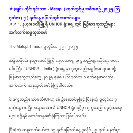
ချင်း
တိုင်းရင်းသား
ထုတ်လွှင့်မှု
အစီအစဥ်
၂၀၂၅
သြ
📌
(
- Matupi )
ဂုတ်လ
၄
ရက်နေ့
ရပြည်တွင်းသတင်းများ
(
)
နယူးဒေလီမြို့ရှိ
ရုံးရှေ့
တွင်
မြန်မာဒုက္ခသည်များ
📌📌
1.
UNHCR
ဆက်လက်ဆန္ဒထုတ်ဖော်
၊
ဇူလိုင်လ
၂၉
၊
၂၀၂၅
The Matupi Times
အိန္ဒိယနိုင်ငံ၊
နယူးဒေလီမြို့ရှိ
ကုလသမဂ္ဂ
ဒုက္ခသည်များဆိုင်ရာ
မဟာ
မင်းကြီး
ရုံးရှေ့မှာ
ဒုက္ခသည်အခွင့်အရေးပေးဖို့
( UNHCR – India )
မြန်မာဒုက္ခသည်တွေ
၂၀၂၅
ခုနှစ်
၊
ဩဂုတ်လ
၁
ရက်နေ့မှာလည်း
ဆက်လက်
ဆန္ဒထုတ်ဖော်ခဲ့ကြပါတယ်။
င်းဒုက္ခသည်ကော်မတီ
၏
ဦးဆောင်မှုဖြင့်
ပြီးခဲ့တဲ့
ဇူလိုင်လ
၇
(CRC)
ရက်နေ့ကစပြီး
နယူးဒေသလီ
ရုံးရှေိ့မှာ
ဒုက္ခသည်အခွင့်အရေး
UNHCR
များ
ရရှိရန်
စတင်ဆန္ဒဖော်ခဲ့ကြတာဖြစ်ပါတယ်။
ပြီးခဲ့တဲ့
ဆန္ဒထုတ်ဖော်တဲ့
၁၇
ရက်မြောက်နေ့
ဇူလိုင်
၂၉
ရက်
မနက်မှာ