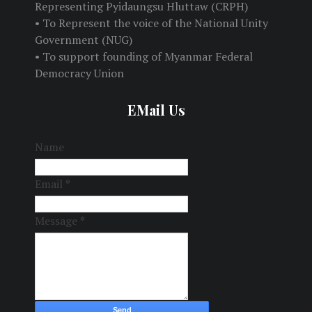
Representing Pyidaungsu Hluttaw (CRPH)
• To Represent the voice of the National Unity
Government (NUG)
• To support founding of Myanmar Federal
Democracy Union
EMail Us
Name
Email
*
Message
*