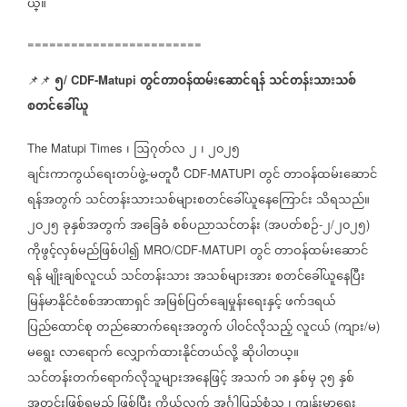
ယ္။
========================
၅
တွင်တာဝန်ထမ်းဆောင်ရန်
သင်တန်းသားသစ်
📌📌
/ CDF-Matupi
စတင်ခေါ်ယူ
၊
ဩဂုတ်လ
၂
၊
၂၀၂၅
The Matupi Times
ချင်းကာကွယ်ရေးတပ်ဖွဲ့
မတူပီ
တွင်
တာဝန်ထမ်းဆောင်
-
CDF-MATUPI
ရန်အတွက်
သင်တန်းသားသစ်များစတင်ခေါ်ယူနေကြောင်း
သိရသည်။
၂၀၂၅
ခုနှစ်အတွက်
အခြေခံ
စစ်ပညာသင်တန်း
အပတ်စဉ်
၂
၂၀၂၅
(
-
/
)
ကိုဖွင့်လှစ်မည်ဖြစ်ပါ၍
တွင်
တာဝန်ထမ်းဆောင်
MRO/CDF-MATUPI
ရန်
မျိုးချစ်လူငယ်
သင်တန်းသား
အသစ်များအား
စတင်ခေါ်ယူနေပြီး
မြန်မာနိုင်ငံစစ်အာဏာရှင်
အမြစ်ပြတ်ချေမှုန်းရေးနှင့်
ဖက်ဒရယ်
ပြည်ထောင်စု
တည်ဆောက်ရေးအတွက်
ပါဝင်လိုသည့်
လူငယ်
ကျား
မ
(
/
)
မရွေး
လာရောက်
လျှောက်ထားနိုင်တယ်လို့
ဆိုပါတယ္။
သင်တန်းတက်ရောက်လိုသူများအနေဖြင့်
အသက်
၁၈
နှစ်မှ
၃၅
နှစ်
အတွင်းဖြစ်ရမည်
ဖြစ်ပြီး
ကိုယ်လက်
အင်္ဂါပြည့်စုံသူ
၊
ကျန်းမာရေး