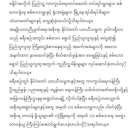
ခရိုင်အလိုက်
ပြည်သူ့
ကာကွယ်ရေးတပ်မတော်
တပ်ရင်းမှူးများ၊
စစ်
ဒေသရုံးမှ
စစ်ဒေသမှူးနှင့်
ရုံးအဖွဲ့များ၊
မြို့နေ
ရပ်မိရပ်ဖိများ၊
သံဃာတော်များနှင့်
တွေ့ဆုံခဲ့တယ်လို့သိရပါတယ္။
အမျိုးသားညီညွတ်ရေးအစိုးရ၊
နိုင်ငံတော်
ယာယီသမ္မတ
ဒူဝါလရှီးလ
သည်
ခရီးစဉ်အတွင်း
စစ်ဘေး
ရှောင်
ပြည်သူလူထုနှင့်
တွေ့ဆုံ၍
ပြည်သူလူထု
ကြုံတွေ့ခံစားနေရသည့်
အခက်အခဲများကို
အလေး
အနက်ထား
နားထောင်ခဲ့ပြီး
စိတ်ဓာတ်ခွန်အား
ဝေမျှခြင်းနှင့်
စစ်ဘေး
ရှောင်
ပြည်သူလူထုအတွက်
ကူညီလှူဒါန်းမှုများ
လုပ်ဆောင်ခဲ့တယ်လုိ့
သိရပါတယ္။
ခရီးစဥ်တွင်
နိုင်ငံတော်
ယာယီသမ္မတနှင့်အတူ
ကာကွယ်ရေးဝန်ကြီး
ဦးရည်မွန်၊
ပညာရေးနှင့်
ကျန်းမာ
ရေးဝန်ကြီး
ဒေါက်တာဇော်ဝေစိုးတို့နှင့်
အခြားဝန်ကြီးဌာနမှအဖွဲ့ဝင်တချို့
လိုက်ပါခဲ့ပြီး
ခရီးစဥ်တလျှောက်
အစိုးရအဖွဲ့ဝင်များနှင့်အတူ
အမှတ်
၁
စစ်ဒေသမှူးလည်း
ပါဝင်ခဲ့ပြီး
(
)
အစိုးရ
တာဝန်
ရှိသူများ၏
လုံခြုံရေးကို
အမှတ်
၁
စစ်ဒေသမှ
အထူး
(
)
တာဝန်ယူ
ကြီးကြပ်ဆောင်ရွက်ပေးခဲ့တယ်လိုိ့သရပါတယ္။
========================