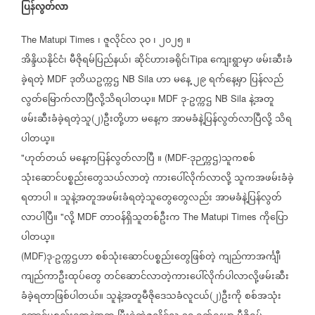
ပြန်လွတ်လာ
၊
ဇူလိုင်လ
၃၀
၊
၂၀၂၅
။
The Matupi Times
အိန္ဒိယနိုင်ငံ၊
မီဇိုရမ်ပြည်နယ်၊
ဆိုင်ဟားခရိုင်၊
ကျေးရွာမှာ
ဖမ်းဆီးခံ
Tipa
ခဲ့ရတဲ့
ဒုတိယဥက္ကဌ
ဟာ
မနေ့
၂၉
ရက်နေ့မှာ
ပြန်လည်
MDF
NB Sila
လွတ်မြောက်လာပြီလို့သိရပါတယ္။
ဒု
ဥက္ကဌ
နဲ့အတူ
MDF
-
NB Sila
ဖမ်းဆီးခံခဲ့ရတဲ့သူ
၂
ဦးတို့ဟာ
မနေ့က
အာမခံနဲ့ပြန်လွတ်လာပြီလို့
သိရ
(
)
ပါတယ္။
ဟုတ်တယ်
မနေ့ကပြန်လွတ်လာပြီ
။
ဒုဉက္ကဌ
သူကစစ်
"
(MDF-
)
သုံးဆောင်ပစ္စည်းတွေသယ်လာတဲ့
ကားပေါ်လိုက်လာလို့
သူကအဖမ်းခံခဲ့
ရတာပါ
။
သူနဲ့အတူအဖမ်းခံရတဲ့သူတွေတွေလည်း
အာမခံနဲ့ပြန်လွတ်
လာပါပြီ။
လို့
တာဝန်ရှိသူတစ်ဦးက
ကိုပြော
"
MDF
The Matupi Times
ပါတယ္။
ဒု
ဥက္ကဌဟာ
စစ်သုံးဆောင်ပစ္စည်းတွေဖြစ်တဲ့
ကျည်ကာအင်္ကျီ၊
(MDF)
-
ကျည်ကာဦးထုပ်တွေ
တင်ဆောင်လာတဲ့ကားပေါ်လိုက်ပါလာလို့ဖမ်းဆီး
ခံခဲ့ရတာဖြစ်ပါတယ်။
သူနဲ့အတူမီဇိုဒေသခံလူငယ်
၂
ဦးကို
စစ်အသုံး
(
)