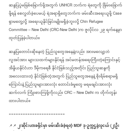
ဆန္ဒပြပွဲမဖြစ်မြောက်ဖို့အတွက်
ဘက်က
ရဲတွေကို
ခြိမ်းခြောက်
UNHCR
ဖို့ရန်
စေလွှတ်ခဲ့ပေမယ့်
ရဲအရာရှိတွေဘက်က
ဖမ်းဆီးအရေးယူဖို့
Case
ရှာမတွေ့လို့
အရေးယူနိုင်ခြင်းမျိုးမရှိခဲ့ဘူးလို့
Chin Refugee
က
ဇူလိုင်လ
၂၉
ရက်နေ့မှာ
Committee – New Delhi (CRC-New Delhi )
ထုတ်ပြန်ခဲ့ပါတယ်။
ဆန္ဒပြတောင်းဆိုနေတဲ့
ပြည်သူတွေအနေနဲ့လည်း
အားမလျော့ဘဲ
လူအင်အား
များသထက်များနိုင်ရန်
အင်မတန်အရေးကြီးတဲ့ကြောင်းနှင့်
အိန္ဒိယနိုင်ငံဟာ
ဒီမိုကရေစီ
နိုင်ငံဖြစ်သည့်အတိုင်း
ပြည်သူဆန္ဒကို
အလေးထားတဲ့
နိုင်ငံဖြစ်တဲ့အတွက်
ပြည်သူတွေအနေနဲ့
စိုးရိမ်စရာမရှိ
ကြောင်းနဲ့
ပြည်သူများအားလုံး
တောင်းခံမှုတွေ
မရမချင်းအားလုံး
ဆက်လက်
ကြိုးစားကြဖို့ကိုလည်း
က
တိုက်တွန်း
CRC – New Delhi
ထားပါတယ်။
========================
၂
ဆိုင်းဟာခရိုင်မှာ
ဖမ်းဆီးခံခဲ့ရတဲ့
ဒု
ဥက္ကဌနဲ့လူငယ်
၂
ဦး
📌📌
/
MDF
-
(
)