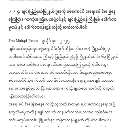
၄
ချင်းပြည်နယ်မြို့နယ်
၇
ခုကို
စစ်ကောင်စီ
အရေးပေါ်အခြေနေ
📌📌
/
(
)
ကြေငြာ
၊
ကာ
လုံအကြံပေးအဖွဲ့ဝင်နှင့်
ချင်းပြည်ဝန်ကြီးဖြစ်
ဒေါက်တာ
/
မှုထန်
နှင့်
ဒေါက်တာဝုန်ဆွန်းထန်တို့
ဆက်လက်ပါဝင်
၊
ဇူလိုင်
၃၁
၊
၂၀၂၅
The Matupi Times
ချင်းတော်လှန်ရေးအဖွဲ့တွေသိမ်းပိုက်ထိန်းချုပ်ထားတဲ့
မြို့နယ်
၇
ခု
(
)
အပါအဝင်
တိုင်းဒေသကြီးနှင့်
ပြည်နယ်
၉
ခုရှိ
မြို့နယ်ပေါင်း
၆၃
မြို့နယ်
(
)
အား
စစ်ကောင်စီက
အရေးပေါ်အခြေအနေကြေငြာလိုက်ပါတယ္။
အာဏာသိမ်းခေါင်းဆောင်
မင်းအောင်လှိုင်ဟာ
ဒီနေ့အစည်းအဝေးမှာ
စစ်ကောင်စီကိုဖျက်သိမ်းကာ
နိုင်ငံတော်လုံခြုံရေးနဲ့
အေးချမ်းသာယာ
ရေးကော်မရှင်ဖွဲ့စည်းပြီးနောက်မှာ
ကြေငြာချက်တွေ
ဆက်တိုက်ထုတ်
ပြန်လာတာဖြစ်ပါတယ္။
အရေးပေါ်အခြေအနေကြေငြာလိုက်တဲ့အထဲမှာ
ချင်းတော်လှန်ရေးအဖွဲ့
တွေသိမ်းပိုက်ထိန်းချုပ်ထားတဲ့
ကန်ပက်လက်၊ပလက်ဝ၊တွန်းဇံ၊မင်း
တပ်၊မတူပီ၊ဖလမ်း
မြို့နယ်နှင့်
ထန်တလန်မြို့နယ်
တို့ပါဝင်ပါတယ်။