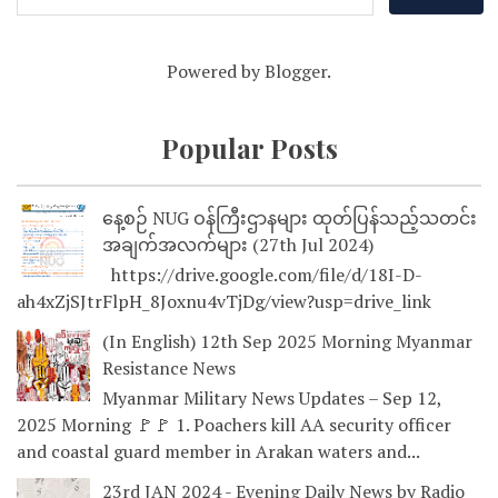
Powered by
Blogger
.
Popular Posts
နေ့စဉ် NUG ဝန်ကြီးဌာနများ ထုတ်ပြန်သည့်သတင်း
အချက်အလက်များ (27th Jul 2024)
https://drive.google.com/file/d/18I-D-
ah4xZjSJtrFlpH_8Joxnu4vTjDg/view?usp=drive_link
(In English) 12th Sep 2025 Morning Myanmar
Resistance News
Myanmar Military News Updates – Sep 12,
2025 Morning 🚩🚩 1. Poachers kill AA security officer
and coastal guard member in Arakan waters and...
23rd JAN 2024 - Evening Daily News by Radio