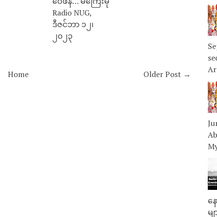
ဝေဖန်… မကြေးမုံ
Radio NUG,
ဒီဇင်ဘာ ၁၂၊
၂၀၂၃
Se
se
Ar
Home
Older Post →
Ju
Ab
My
နေ
မျ