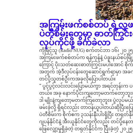
အကြမ်းဖက်စစ်တပ် ရဲ့လူဖမ
ပဲတီစိမ်းတွေမှာ ဓာတ်ကြွင
လုပ်ကိုင်ဖို့ ခက်ခဲလာ
ကိုမြင့်သူ (Radio NUG) စက်တင်ဘာ ၁၆၊ ၂၀၂၅
အကြမ်းဖက်စစ်တပ်က ရန်ကုန်နဲ့ ပဲခူးနယ်စပ်မြ
ကြောင့် ပိုးသတ်ဆေးဓာတ်ကြွင်းမပါအောင် စိုက်
အတွက် အဲ့ဒီလုပ်ငန်းတွေဆောင်ရွက်ရာမှာ အခ
တင်ပို့သူတစ်ဦးကအခုလိုပြောပါတယ်။
“ ပွင့်ပွင့်လင်းလင်းပြောမယ်ကွာ အရင်တုန်းက 
တယ်။ အခု နောက်ပိုင်းကျတော့မတက်တော့ဘူး။ ဆ
ဒါ မျိုးနဲ့ကျတော့မတက်ကြတော့ဘူး။ ပွဲလုပ်မ
ဖမ်းခဲ့လို့ ရှိရင်လည်း တာဝန်ယူပါတယ်ဆိုပြီးပြ
ပဲတီစိမ်းက စိုက်ဧက ၃သန်းနီးပါးရှိပြီး တရုတ်နို
ဂျပန်နိုင်ငံနဲ့ အီးယူနိုင်ငံတွေကိုလည်း တင်ပိ
ဖြေလျှော့မှုရှိခဲ့တဲ့ တရုတ်နိုင်ငံက ပြီးခဲ့တဲ့ 