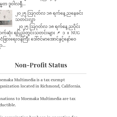
္မတ ဒူဝါလရှီ...
၂၀၂၅ သြဂုတ်လ ၁၈ ရက်နေ့ ညနေခင်း
သတင်းလွှာ
၂၀၂၅ သြဂုတ်လ ၁၈ ရက်နေ့ ညပိုင်း
ာက်ဆုံး ရပြည်တွင်းသတင်းများ 📌 ⁨⁨⁨⁨ ၁ ⁨ ။ ⁨ NUG
ုင်ငံခြားရေးဝန်ကြီး ဒေါ်ဇင်မာအောင်နှင့်နော်ဝေ
ာ...
Non-Profit Status
emaka Multimedia is a tax exempt
ganization located in Richmond, California.
nations to Moemaka Multimedia are tax
ductible.