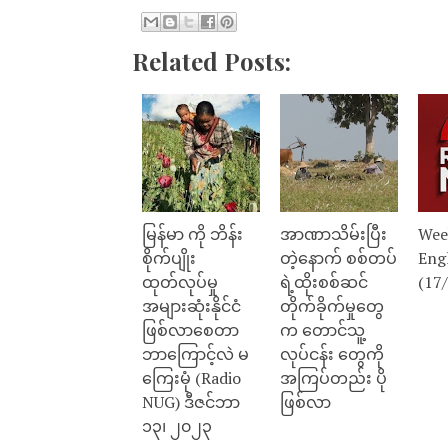
Related Posts:
မြန်မာ ကို ဘိန်း
အာဏာသိမ်းပြီး
Wee
စိုက်ပျိုး
တဲ့နောက် စစ်တပ်
Eng
ထုတ်လုပ်မှု
ရဲ့ထိုးစစ်ဆင်
(17
အများဆုံးနိုင်ငံ
တိုက်ခိုက်မှုတွေ
ဖြစ်လာစေတာ
က တောင်သူ့
ဘာကြောင့်လဲ မ
လုပ်ငန်း တွေကို
ကြေးမုံ (Radio
အကြပ်တည်း ပို
NUG) ဒီဇင်ဘာ
ဖြစ်လာ
၁၃၊ ၂၀၂၃