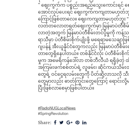
“ ဈေးကွက်က ပစ္စည်းအရည်သွေးကောင်းရင် 
အောင်လုပ်ပေးရင် ဈေးကွက်ကကျတာမဟုတ်ဘူး
ကြောင့်ဖြစ်တာလေ။ ဈေးကကျတာမဟုတ်ဘူး 
လတ်တလောတရုတ်ဈေးကွက်မှာ မြန်မာပဲတီစိမ်း
လာတဲ့အတွက် မြန်မာပဲတီစိမ်းတင်ပို့မှုကို ကန့်
ရာသီမှာ ပဲတီစိမ်းစိုက်ပျိုးဖို့ မရေရာမသေချာဖ
ဂျပန်နဲ့ အီးယူနိုင်ငံတွေကလည်း မြန်မာပဲတီစ
တာတွေရှိနေပါတယ်။ တစ်နိုင်ငံလုံး ပဲတီစိမ်းစိုက်
မှုက အမေရိကန်ဒေါ်လာ တစ်ဘီလီယံ ရရှိခဲ့တဲ့ ထ
အကြမ်းဖက်စစ်တပ်ရဲ့ လူဖမ်း၊ ဆိုင်ကယ်သိမ
တွေရဲ့ ဝင်ငွေရလမ်းတွေကို ပိတ်ဆို့လာသလို သီးန
တွေမှာလည်း ဓာတ်ကြွင်းတွေကြောင့် ရောင်းလ
ပြီးဖြစ်လာစေမှာဖြစ်ပါတယ်။
#RadioNUGLocalNews
#SpringRevolution
Share: