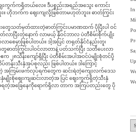
ဈေးကွက်ကရှိတယ်လေ။ ဒီပစ္စည်းအရည်အသွေး ကောင်း
In
။ ဟိုဘက်က ဈေးကျလို့ဖြစ်တာမဟုတ်ဘူး။ ဓာတ်ကြွင်း
”
Mi
တွေသတ်မှတ်ထားတဲ့ဓာတ်ကြွင်းပမာဏထက် ပိုပြီးပါ ဝင်
Po
သတ်လာပြီးတဲ့နောက် လာမယ့် နိုဝင်ဘာလ ပဲတီစိမ်းစိုက်ပျိုး
Pr
ြစ်လာစေမှာဖြစ်ပါတယ်။ ဒါ့အပြင် တရုတ်နိုင်ငံနည်းတူ၊
ိမ်းတွေဓာတ်ကြွင်းပါဝင်လာတာနဲ့ ပတ်သက်ပြီး သတိပေးလာ
Sa
ဧက ၂၈သိန်းကျော်ရှိပြီး ပဲတီစိမ်းအပါအဝင်ပဲမျိုးစုံတင်ပို့
Up
ိပ်တန်းသီးနှံအုပ်စုလည်း ဖြစ်ပါတယ်။ ဒါကြောင့်
်းတဲ့ အကြမ်းဖက်လုပ်ရက်တွေက ဆင်းရဲတဲ့ကျေးလက်ဒေသ
We
ှံမျိုးစုံဈေးကျဆင်းလာတဲ့အ ပြင် ဈေးကွက်ရှိတဲ့သီးနှံ
We
ို့မရတဲ့အခြေနေကိုရောက်ရှိလာ တာက အကြပ်တည်းတွေ ပို