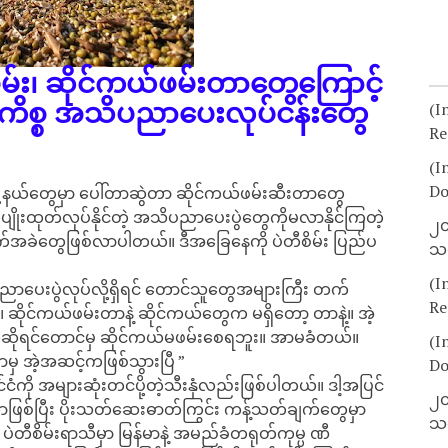
်း၊ ဆိုင်ကယ်ဖမ်းတာတွေကြောင့်
်းကိစ္စ အသိပညာပေးလုပ်ငန်းတွေ
(I
Re
(I
Do
ို့နယ်တွေမှာ ပေါ်တာဆွဲတာ ဆိုင်ကယ်ဖမ်းဆီးတာတွေ
ပျိုးထုတ်လုပ်နိုင်တဲ့ အသိပညာပေးပွဲတွေကိုမလာနိုင်ကြတဲ့
၂၀
က်အခဲတွေဖြစ်လာပါတယ်။ ဒီအခြေနေကို ပဲတီစိမ်း ပြည်ပ
သတ
(I
ပညာပေးပွဲလုပ်လို့ရှိရင် တောင်သူတွေအများကြီး တက်
Re
ိုင်ကယ်ဖမ်းတာနဲ့ ဆိုင်ကယ်တွေက မရှိတော့ တာနဲ့။ အဲ့
ယ်ဆိုရင်တောင်မှ ဆိုင်ကယ်မဖမ်းစေရဘူး။ အာမခံတယ်။
(I
ောမှ အဲ့အဆင့်ကဖြစ်သွားပြီ ”
Do
င်ငံကို အများဆုံးတင်ပို့တဲ့သီးနှံလည်းဖြစ်ပါတယ်။ ဒါ့အပြင်
၂၀
ု့နေတာဖြစ်ပြီး ပိုးသတ်ဆေးဓာတ်ကြွင်း ကန့်သတ်ချက်တွေမှာ
သတ
၂၀၂၅ ပဲတီစိမ်းရာသီမှာ မြန်မာနဲ့ အမည်ခံတရုတ်ကုမ္ပ ဏီ