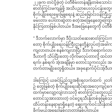
၂၂ခုက တင်ပို့ခဲ့တဲ့ ပဲတီစိမ်းတန်ချိန်တစ်သောင်
ဓာတ်ကြွင်းမကျန်ဖို့ အသိပညာပေးလုပ်ငန်းတွ
စိုက်ပျိုးရေးမွေးမြူရေးနဲ့ ဆည်မြောင်းဝန
ဖမ်းတာ၊ ပေါ်တာဆွဲတာ စတဲ့အခြေနေတွေကြေ
နိုင်ကြတာဖြစ်ပါတယ်။ ဒီအခြေနေတွေကို ပဲတီစ
“ ဒီဘက်လောက်မှာ ဒီပိုးသတ်ဆေးဓာတ်ကြွင်းကျန်
တော့ စိုက်ပျိုးရေးဝန်ကြီးဌာနတို့နဲ့လုပ်တဲ့အ
ကျလာတယ်။ စနစ်ကျလာပြီး ဒီဘက်ရောက်လာ၊ ပ
ဒီဟာကို သိပ်ပြီးတော့ လိုက်မလုပ်တာလို့ ထင်တာပ
ရက်၊ နှစ်ရက် အဲ့အချိန်မှာ တောင်သူကလည်း 
တက်တာမျိုးတွေရှိတယ်။ အခုနောက်ပိုင်းအဲ့ဒီ
ဒါကြောင့် ယခင်ပြည်သူ့အစိုးရလက်ထက် ၂၀၁၆ ခု
ဥ် တွေဖြစ်တဲ့ စိုက်ပျိုးရေးဆိုင်ရာအလေ့ကျင
ထက်မှာလျော့လျဲလာသလို ဓာတ်ကြွင်းတွေလည်း
တောင်သူအားထားတဲ့ ဝင်ငွေရသီးနှံတစ်ခုဖြစ်သလို 
ထိပ်တန်းနေရာမှာရှိနေတဲ့ ဈေးကွက်ဝင်သီးနှံတ
ခိုက်မယ့်အရေးဖြစ်လာတာဖြစ်ပါတယ်။