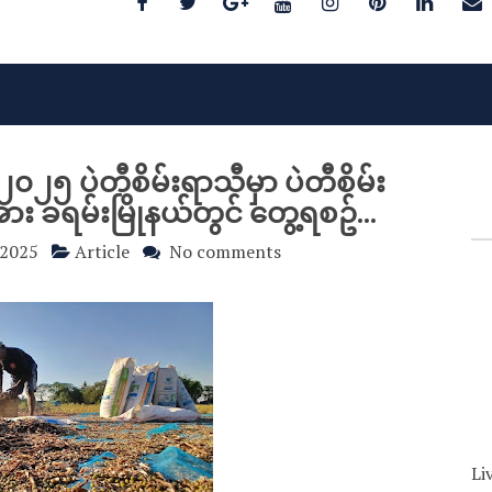
၊ ၂၀၂၅ ပဲတီစိမ်းရာသီမှာ ပဲတီစိမ်း
ခရမ်းမြိုနယ်တွင် တွေ့ရစဥ်...
 2025
Article
No comments
Li