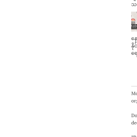
သမ
နေ
နိ
ရေ
Mo
or
Do
de