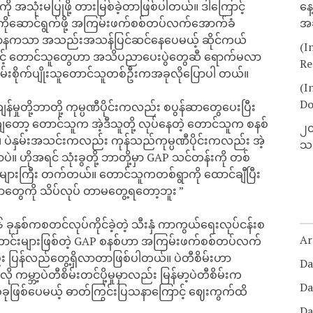
းကို အသုံးမပြုဖို့ တားမြစ်ခဲ့တာဖြစ်ပါတယ်။ ဒါကြောင့်
နေ
ေကိုဆောင်ရွက်ဖို့ အကြမ်းဖက်စစ်တပ်လက်အောက်ခံ
အခ
်ကြီးဌာနကသာ အသည်းအသန်ပြင်ဆင်နေပေမယ့် ဆိုင်ကယ်
(I
ာင့် တောင်သူတွေဟာ အသိပညာပေးပွဲတွေဆီ ရောက်မလာ
Re
ိမ်းစိုက်ပျိုးသူတောင်သူတစ်ဦးကအခုလိုပြောပါ တယ်။
(I
Do
မှုတို့ဘာတို့ ကုမ္ပဏီပိုင်းကလည်း စပွန်ဆာတွေပေးပြီး
ခါကျတော့ တောင်သူက အဲ့ဒီသူတို့ လုပ်နေတဲ့ တောင်သူက စနစ်
၂၀
ဲနှမ်းအသင်းကလည်း ကုန်သည်ကုမ္ပဏီပိုင်းကလည်း အဲ့
သတ
ဲ။ ဟိုအရင် သုံးခွတို့ ဘာတို့မှာ GAP သင်တန်းကို တစ်
အများကြီး တက်တယ်။ တောင်သူကတစ်ရွာကို ထောင်ချီပြီး
ဟာတွေကို သိပ်လုပ် တာမတွေ့ရတော့ဘူး ”
နှစ်ကစတင်လုပ်ကိုင်ခဲ့တဲ့ သီးနှံ ကာကွယ်ရေးလုပ်ငန်းစ
Ar
့်ကောင်းများဖြစ်တဲ့ GAP စနစ်ဟာ အကြမ်းဖက်စစ်တပ်လက်
 ပြန်လည်တွေ့ရှိလာတာဖြစ်ပါတယ်။ ပဲတီစိမ်းဟာ
Da
ကမ္ဘာ့ပဲတီစိမ်းတင်ပို့မှုမှာလည်း မြန်မာ့ပဲတီစိမ်းက
Da
စ်ခုဖြစ်ပေမယ့် ဓာတ်ကြွင်းပြသနာကြောင့် ဈေးကွက်ထိ
Da