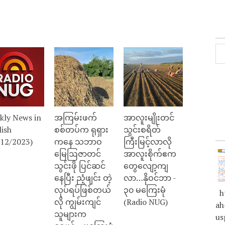
kly News in
အကြမ်းဖက်
အာလူးမျိုးတင်
lish
စစ်တပ်က ရုရှား
သွင်းစရိတ်
/12/2023)
ကနေ သဘာဝ
ကြီးမြင့်လာလို
မြေဩဇာတင်
အာလူးစိုက်ဧက
သွင်းဖို ပြင်ဆင်
တွေလျော့ကျ
နေပြီး ညံ့ဖျင်း တဲ့
လာ…နိုဝင်ဘာ -
လုပ်ရပ်ဖြစ်တယ်
၃၀ မကြေးမုံ
ht
လို ကျွမ်းကျင်
(Radio NUG)
ah
သူများက
us