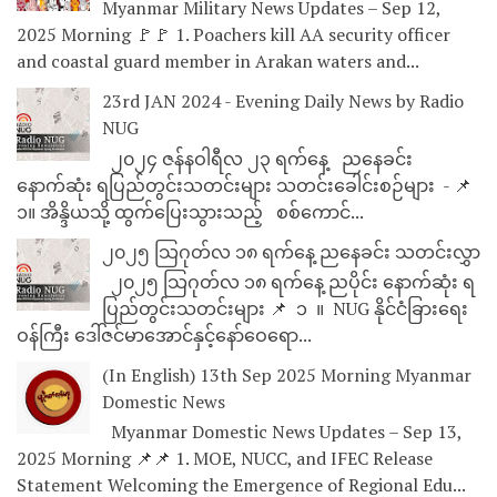
Myanmar Military News Updates – Sep 12,
2025 Morning 🚩🚩 1. Poachers kill AA security officer
and coastal guard member in Arakan waters and...
23rd JAN 2024 - Evening Daily News by Radio
NUG
၂၀၂၄ ဇန်နဝါရီလ ၂၃ ရက်နေ့ ညနေခင်း
နောက်ဆုံး ရပြည်တွင်းသတင်းများ သတင်းခေါင်းစဉ်များ - 📌
၁။ အိန္ဒိယသို့ ထွက်ပြေးသွားသည့် စစ်ကောင်...
၂၀၂၅ သြဂုတ်လ ၁၈ ရက်နေ့ ညနေခင်း သတင်းလွှာ
၂၀၂၅ သြဂုတ်လ ၁၈ ရက်နေ့ ညပိုင်း နောက်ဆုံး ရ
ပြည်တွင်းသတင်းများ 📌 ⁨⁨⁨⁨ ၁ ⁨ ။ ⁨ NUG နိုင်ငံခြားရေး
ဝန်ကြီး ဒေါ်ဇင်မာအောင်နှင့်နော်ဝေရော...
(In English) 13th Sep 2025 Morning Myanmar
Domestic News
Myanmar Domestic News Updates – Sep 13,
2025 Morning 📌📌 1. MOE, NUCC, and IFEC Release
Statement Welcoming the Emergence of Regional Edu...