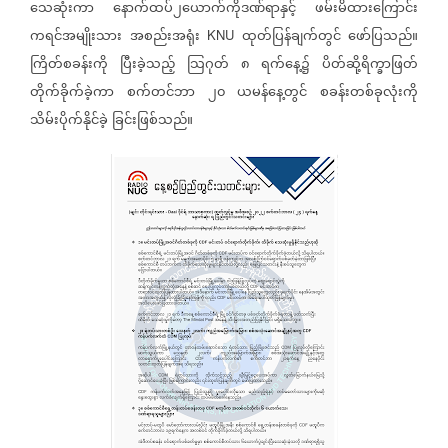
သေဆုံးကာ
နောက်ထပ်၂ယောက်ကိုဒဏ်ရာနှင့်
ဖမ်းမိထားကြောင်း
ကရင်အမျိုးသား
အစည်းအရုံး
ထုတ်ပြန်ချက်တွင်
ဖော်ပြသည်။
KNU
ကြိတ်စခန်းကို
ပြီးခဲ့သည့်
သြဂုတ်
၈
ရက်နေ့၌
ပိတ်ဆို့ရိက္ခာဖြတ်
တိုက်ခိုက်ခဲ့ကာ
စက်တင်ဘာ
၂၀
ယမန်နေ့တွင်
စခန်းတစ်ခုလုံးကို
သိမ်းပိုက်နိုင်ခဲ့
ခြင်းဖြစ်သည်။