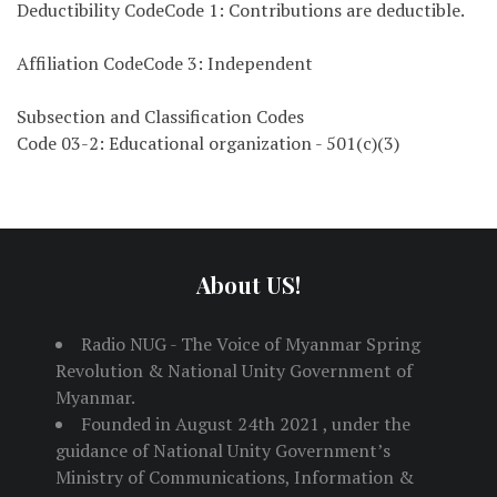
Deductibility CodeCode 1: Contributions are deductible.
Affiliation CodeCode 3: Independent
Subsection and Classification Codes
Code 03-2: Educational organization - 501(c)(3)
About US!
Radio NUG - The Voice of Myanmar Spring
Revolution & National Unity Government of
Myanmar.
Founded in August 24th 2021 , under the
guidance of National Unity Government’s
Ministry of Communications, Information &