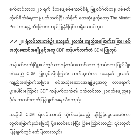
စက်တင်ဘာလ
၂၁
ရက်
ဒီကနေ့
စစ်ကောင်စီရဲ့
မြို့ဝင်ဂိတ်တခု
ပစ်ခတ်
တိုက်ခိုက်ခံရတာနဲ့
ပတ်သက်ပြီး
ထိခိုက်
သေဆုံးမှုကိုတော့
The Mindat
အနေနဲ့
သီးခြားအတည်ပြုနိုင်ခြင်း
မရှိသေးပါဘူး။
Post
📌📌
၂။
ရဲတပ်သားတစ်ဦး
သေနတ်
၂လက်၊
ကျည်အမြောက်အမြား၊
စစ်
အသုံးဆောင်အချို့နှင့်အတူ
ကန်ပက်လက်ထံ
ပြုလုပ်
CDF
CDM
ကန်ပက်လက်မြို့နယ်တွင်
တာဝန်ထမ်းဆောင်သော
ရဲတပ်သား
ပြည့်ဖြိုး
ဇင်သည်
ပြုလုပ်လိုကြောင်း
ဆက်သွယ်ကာ
သေနတ်
၂လက်၊
CDM
ကျည်အမြောက်အမြား၊
စစ်အသုံးဆောင်အချို့နှင့်အတူ
လာရောက်
ပူးပေါင်းကြောင်း
ကန်ပက်လက်၏
စက်တင်ဘာ
၂၁ရက်နေ့
ညနေ
CDF
ပိုင်း
သတင်းထုတ်ပြန်ချက်အရ
သိရသည်။
အဆိုပါ
ရဲတပ်သားကို
ထိုက်သင့်သည့်
ချီးမြှင့်ငွေပေးအပ်ကာ
CDM
လွတ်မြောက်နယ်မြေသို့
ပို့ဆောင်ပေးခဲ့ပြီး
ဖြစ်ကြောင်းလည်း
၎င်းထုတ်
ပြန်ချက်တွင်
ဖော်ပြထားသည်။