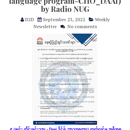
language program-CHO_DAAI)
by Radio NUG
D2D
September 23, 2022
Weekly
Newsletter
No comments
ချင်း
တိုင်းရင်းသား
ဒိုင်ရ်
ဘာသာစကား
ထုတ်လွှင့်မှု
အစီအစ
📌 (
- Daai
)