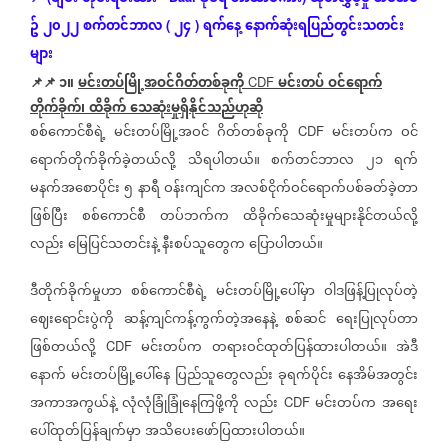
ဥ်
၂၀၂၂
စက်တင်ဘာလ
၂၄
ရက်နေ့
နောက်ဆုံး
ရပြည်တွင်းသတင်း
(
)
များ
📌📌 ၁။
မင်းတပ်မြို့အဝင်ဂိတ်တစ်ခုကို
မင်းတပ်
ဝင်ရောက်
CDF
တိုက်ခိုက်၊
ထိခိုက်
သေဆုံးမှုရှိနိုင်သည်ဟုဆို
စစ်ကောင်စီရဲ့
မင်းတပ်မြို့အဝင်
ဂိတ်တစ်ခုကို
မင်းတပ်က
ဝင်
CDF
ရောက်တိုက်ခိုက်ခဲ့တယ်လို့
သိရပါတယ်။
စက်တင်ဘာလ
၂၁
ရက်
မနက်အစောပိုင်း
၅
နာရီ
ဝန်းကျင်က
အလစ်ငိုက်ဝင်ရောက်ပစ်ခတ်ခဲ့တာ
ဖြစ်ပြီး
စစ်ကောင်စီ
တပ်ဘက်က
ထိခိုက်သေဆုံးမှုများနိုင်တယ်လို့
လည်း
မြေပြင်သတင်းနဲ့
နီးစပ်သူတွေက
ပြောပါတယ်။
ဒီတိုက်ခိုက်မှုဟာ
စစ်ကောင်စီရဲ့
မင်းတပ်မြို့ပေါ်မှာ
ဝါဒဖြန့်ပြုလုပ်တဲ့
ဈေးရောင်းပွဲကို
ဆန့်ကျင်ကန့်ကွက်တဲ့အနေနဲ့
စစ်ဆင်
ရေးပြုလုပ်တာ
ဖြစ်တယ်လို့
မင်းတပ်က
တရားဝင်ထုတ်ပြန်ထားပါတယ်။
အဲဒီ
CDF
နောက်
မင်းတပ်မြို့ပေါ်နေ
ပြည်သူတွေလည်း
ခုရက်ပိုင်း
နေအိမ်အတွင်း
အကာအကွယ်နဲ့
လုံလုံခြုံခြုံနေကြဖို့ကို
လည်း
မင်းတပ်က
အရေး
CDF
ပေါ်ထုတ်ပြန်ချက်မှာ
အသိပေးဖော်ပြထားပါတယ်။