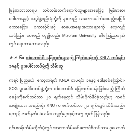
မြန်မာဘာသာရပ်
သင်တန်းတက်ရောက်သူများအနေဖြင့်
မြန်မာစာ၊
ဝေါဟာရနှင့်
သဒ္ဒါဖွဲ့စည်းပုံတို့ကို
နားလည်
သဘောပေါက်စေမည့်အပြင်
စကားပြော၊
စကားဝိုင်းနှင့်
စာပေအရေးအသားများကို
လေ့ကျင့်
သင်ကြား
ပေးမည်
ဟူ၍လည်း
၏ကြေညာချက်
Mizoram University
တွင်
ရေးသားထားသည်။
📌📌
၆။
စစ်ကောင်စီ
ခြေကုတ်ယူသည့်
ကြိတ်စခန်းကို
တပ်ရင်း
KNLA
၁၈နှင့်
ပူးပေါင်းတပ်ဖွဲ့တို့
သိမ်းယူ
ကရင်
ပြည်နယ်၊
ကော့ကရိတ်
တပ်ရင်း
၁၈နှင့်
ဒေါနစစ်ကြောင်း
KNLA
-
ပူးပေါင်းတပ်ဖွဲ့တို့က
စစ်ကောင်စီ
ခြေကုတ်စခန်းဖြစ်သည့်
ကြိတ်
SOG
စခန်းကိုစက်တင်ဘာ
၂၀
ရက်နေ့တွင်
သိမ်းပိုက်နိုင်ခဲ့သည်ဟု
ကရင်
အမျိုးသား
အစည်းရုံး
က
စက်တင်ဘာ
၂၁
ရက်တွင်
သိမ်းဆည်း
KNU
ရသည့်
လက်နက်၊
ခဲယမ်း၊
ကျည်များနှင့်တကွ
ထုတ်ပြန်သည်။
၎င်းစခန်းသိမ်းတိုက်ပွဲတွင်
အာဏာသိမ်းစစ်ကောင်စီတပ်သား
၇ယောက်