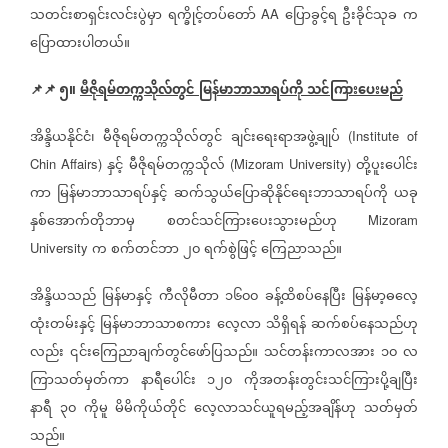
သတင်းစာရှင်းလင်းပွဲမှာ
ရက္ခိုင့်တပ်တော်
ပြောခွင့်ရ
ဦးခိုင်သုခ
က
AA
ပြောထားပါတယ်။
📌📌
၅။
မီဇိုရမ်တက္ကသိုလ်တွင်
မြန်မာဘာသာရပ်ကို
သင်ကြားပေးမည်
အိန္ဒိယနိုင်ငံ၊
မီဇိုရမ်တက္ကသိုလ်တွင်
ချင်းရေးရာအဖွဲ့ချုပ်
(Institute of
နှင့်
မီဇိုရမ်တက္ကသိုလ်
တို့ပူးပေါင်း
Chin Affairs)
(Mizoram University)
ကာ
မြန်မာဘာသာရပ်နှင့်
ဆက်သွယ်ပြောဆိုနိုင်ရေးဘာသာရပ်ကို
ယခု
နှစ်အောက်တိုဘာမှ
စတင်သင်ကြားပေးသွားမည်ဟု
Mizoram
က
စက်တင်ဘာ
၂၀
ရက်စွဲဖြင့်
ကြေညာသည်။
University
အိန္ဒိယသည်
မြန်မာနှင့်
ကီလိုမီတာ
၁၆၀၀
ခန့်ထိစပ်နေပြီး
မြန်မာ့ဓလေ့
ထုံးတမ်းနှင့်
မြန်မာဘာသာစကား
လေ့လာ
သိရှိရန်
ဆက်စပ်နေသည်ဟု
လည်း
၎င်းကြေညာချက်တွင်ဖော်ပြသည်။
သင်တန်းကာလအား
၁၀
လ
ကြာသတ်မှတ်ကာ
နာရီပေါင်း
၁၂၀
ကိုအတန်းတွင်းသင်ကြားပို့ချပြီး
နာရီ
၃၀
ကိုမူ
မိမိကိုယ်တိုင်
လေ့လာသင်ယူရမည့်အချိန်ဟု
သတ်မှတ်
သည်။