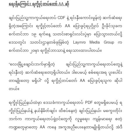
ရေးရှိကြောင်း
ရက္ခိုင့်တပ်တော်
ဆို
AA
ချင်းပြည်သူ့ကာကွယ်ရေးတပ်
နဲ့
ရင်းနှီးကောင်းမွန်တဲ့
ဆက်ဆံရေး
CDF
ရှိတဲ့အကြောင်း
ရက္ခိုင့်တပ်တော်
ပြောခွင့်ရပုဂ္ဂိုလ်
ဦးခိုင်သုခက
AA
စက်တင်ဘာ
၁၉
ရက်နေ့
သတင်းစာရှင်းလင်းပွဲမှာ
ပြောသွားတယ်လို့
ဒေသတွင်း
သတင်းဌာနတစ်ခုဖြစ်တဲ့
က
Laymro Media Group
စက်တင်ဘာ
၂၀မှာ
ရက္ခိုင်ဘာသာနဲ့
ရေးသားထားပါတယ်။
လေးမြို့ချောင်းဘက်မှာရှိတဲ့
ချင်းပြည်သူ့ကာကွယ်ရေးတပ်တွေနဲ့
“
ရင်းနှီးတဲ့
ဆက်ဆံရေးတော့ရှိပါတယ်။
ဒါပေမယ့်
စစ်ရေးအရ
ပူးပေါင်း
တာမျိုးတော့
မရှိပါ
လို့
ရက္ခိုင့်တပ်တော်
ပြောခွင့်ရသူက
ဆိုပါ
”
AA
တယ်။
ရက္ခိုင်ပြည်နယ်ထဲမှာ
ဒေသခံကာကွယ်ရေးတပ်
တွေမရှိပေမယ့်
ရ
PDF
က္ခိုင်ပြည်နယ်နဲ့
နယ်နိမိတ်ချင်း
ထိစပ်နေတဲ့
ချင်းပြည်နယ်၊
မကွေးတိုင်း
ဘက်က
ကာကွယ်ရေးတပ်ဖွဲ့ဝင်တွေကို
လူမှုရေး၊
ကျန်းမာရေး
စတဲ့
ကဏ္ဍတွေမှာတော့
ကနေ
အကူအညီပေးနေတာမျိုးရှိတယ်လို့
အဲဒီ
AA