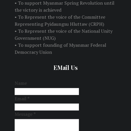
• To support Myanmar Spring Revolution until
the victory is achieved
• To Represent the voice of the Committee
Representing Pyidaungsu Hluttaw (CRPH)
• To Represent the voice of the National Unity
Government (NUG)
• To support founding of Myanmar Federal
Democracy Union
EMail Us
Name
Email
*
Message
*