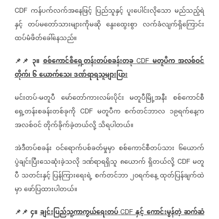
ကန်ပက်လက်အနေဖြင့်
ပြည်သူနှင့်
ပူးပေါင်းလိုသော
မည်သည့်ရဲ
CDF
နှင့်
တပ်မတော်သားများကိုမဆို
နွေးထွေးစွာ
လက်ခံလျက်ရှိကြောင်း
ထပ်မံဖိတ်ခေါ်နေသည်။
📌📌
၃။
စစ်ကောင်စီရှေ့တန်းတပ်စခန်းတခု
မတူပီက
အလစ်ဝင်
CDF
တိုက်၊
၆
ယောက်သေ၊
ဒဏ်ရာရသူများပြား
မင်းတပ်
မတူပီ
မော်တော်ကားလမ်းပိုင်း
မတူပီမြို့အနီး
စစ်ကောင်စီ
-
ရှေ့တန်းစခန်းတစ်ခုကို
မတူပီက
စက်တင်ဘာလ
၁၉ရက်နေ့က
CDF
အလစ်ဝင်
တိုက်ခိုက်ခဲ့တယ်လို့
သိရပါတယ်။
အဲဒီတပ်စခန်း
ဝင်ရောက်ပစ်ခတ်မှုမှာ
စစ်ကောင်စီတပ်သား
၆ယောက်
ပွဲချင်းပြီးသေဆုံးခဲ့သလို
ဒဏ်ရာရရှိသူ
၈ယောက်
ရှိတယ်လို့
မတူ
CDF
ပီ
သတင်းနှင့်
ပြန်ကြားရေးရဲ့
စက်တင်ဘာ
၂၀ရက်နေ့
ထုတ်ပြန်ချက်ထဲ
မှာ
ဖော်ပြထားပါတယ်။
📌📌
၄။
ချင်းပြည်သူ့ကာကွယ်ရေးတပ်
နှင့်
ကောင်းမွန်တဲ့
ဆက်ဆံ
CDF