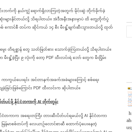
ကွင်းဘက်ကို
နယ်ကျွံ
ရောက်ရှိလာကြတဲ့အတွက်
မိုင်းဆွဲ
တိုက်ခိုက်ခဲ့
ံးများနိုင်တယ်လို့
သိရပါတယ်။
အဲဒီအနီးအနားမှာပဲ
ထိ
တွေ့တိုက်ပွဲ
စ်
ကောင်စီ
တပ်က
ဆိုင်ကယ်
၁၄
စီး
မီးရှို့ဖျက်ဆီးသွားတယ်လို့
ထုတ်
မွေး
တိရစ္ဆာန်
တွေ
သတ်ဖြတ်စား
သောက်ခဲ့ကြတယ်လို့
သိရပါတယ်။
ီက
မီးရှို့ခဲ့ပြီး
၉
လုံးကို
တော့
ထီးလင်းရဲ
ဘော်
တွေက
မီးငြှိမ်း
PDF
း
ကာကွယ်ပေးရင်း
အင်တာနက်အခက်အခဲများကြောင့်
စစ်ရေး
ခဲ့ခြင်းဖြစ်ကြောင်း
ထီးလင်းက
ဆိုပါတယ်။
PDF
တ်ပင်ဖို့
နိုင်ငံတကာကို
တိုက်တွန်း
AI
ht
ိုင်ငံတကာက
အရေးတကြီး
တားဆီးပိတ်ပင်ရမယ်လို့
နိုင်ငံတကာ
AI
ah
။
မြန်မာစစ်တပ်ကို
လေယာဉ်လောင်စာဆီ
ထောက်ပံ့ပေးနေတဲ့
us
AI