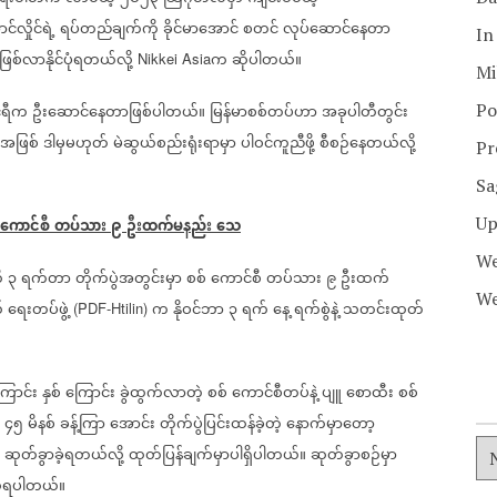
်လှိုင်ရဲ့
ရပ်တည်ချက်ကို
ခိုင်မာအောင်
စတင်
လုပ်ဆောင်နေတာ
In
စ်လာနိုင်ပုံရတယ်လို့
က
ဆိုပါတယ်။
Nikkei Asia
Mi
်ရီက
ဦးဆောင်နေတာဖြစ်ပါတယ်။
မြန်မာစစ်တပ်ဟာ
အခုပါတီတွင်း
Po
းအဖြစ်
ဒါမှမဟုတ်
မဲဆွယ်စည်းရုံးရာမှာ
ပါဝင်ကူညီဖို့
စီစဉ်နေတယ်လို့
Pr
Sa
Up
ကောင်စီ
တပ်သား
၉
ဦးထက်မနည်း
သေ
We
ိ
၃
ရက်တာ
တိုက်ပွဲအတွင်းမှာ
စစ်
ကောင်စီ
တပ်သား
၉
ဦးထက်
We
်
ရေးတပ်ဖွဲ့
က
နိုဝင်ဘာ
၃
ရက်
နေ့
ရက်စွဲနဲ့
သတင်းထုတ်
(PDF-Htilin)
ြောင်း
နှစ်
ကြောင်း
ခွဲထွက်လာတဲ့
စစ်
ကောင်စီတပ်နဲ့
ပျူ
စောထီး
စစ်
၄၅
မိနစ်
ခန့်ကြာ
အောင်း
တိုက်ပွဲပြင်းထန်ခဲ့တဲ့
နောက်မှာတော့
ဆုတ်ခွာခဲ့ရတယ်လို့
ထုတ်ပြန်ချက်မှာပါရှိပါတယ်။
ဆုတ်ခွာစဉ်မှာ
ိရပါတယ်။