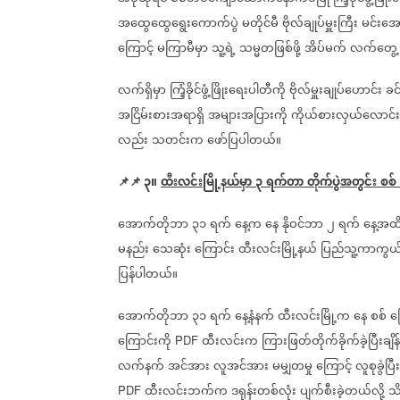
အထွေထွေရွေးကောက်ပွဲ
မတိုင်မီ
ဗိုလ်ချုပ်မှူးကြီး
မင်းအောင
ကြောင့်
မကြာမီမှာ
သူ့ရဲ့
သမ္မတဖြစ်ဖို့
အိပ်မက်
လက်တွေ့ဖြ
လက်ရှိမှာ
ကြံ့ခိုင်ဖွံ့ဖြိုးရေးပါတီကို
ဗိုလ်မှူးချုပ်ဟောင်း
ခင
အငြိမ်းစားအရာရှိ
အများအပြားကို
ကိုယ်စားလှယ်လောင်
လည်း
သတင်းက
ဖော်ပြပါတယ်။
📌📌
၃။
ထီးလင်းမြို့နယ်မှာ
၃
ရက်တာ
တိုက်ပွဲအတွင်း
စစ်
အောက်တိုဘာ
၃၁
ရက်
နေ့က
နေ
နိုဝင်ဘာ
၂
ရက်
နေ့အထ
မနည်း
သေဆုံး
ကြောင်း
ထီးလင်းမြို့နယ်
ပြည်သူ့ကာကွယ
ပြန်ပါတယ်။
အောက်တိုဘာ
၃၁
ရက်
နေ့နံနက်
ထီးလင်းမြို့က
နေ
စစ်
က
ကြောင်းကို
ထီးလင်းက
ကြားဖြတ်တိုက်ခိုက်ခဲ့ပြီးချိန်
PDF
လက်နက်
အင်အား
လူအင်အား
မမျှတမှု
ကြောင့်
လူစုခွဲပြီး
ထီးလင်းဘက်က
ဒရုန်းတစ်လုံး
ပျက်စီးခဲ့တယ်လို့
သ
PDF