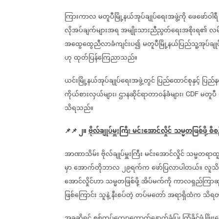
ကြားကာလ
မတူပီမြို့နယ်အုပ်ချုပ်ရေးအဖွဲ့ကို
ဖေဖော်ဝါရီ
လိုအပ်ချက်များအရ
အမျိုးသားညီညွတ်ရေးအစိုးရ၏
လမ်
အထွေထွေညီလာခံကျင်းပ၍
မတူပီမြို့နယ်ပြည်သူ့အုပ်ချုပ
ဟု
ထုတ်ပြန်ကြေညာသည်။
ယင်းမြို့နယ်အုပ်ချုပ်ရေးအဖွဲ့တွင်
ပြည်ထောင်စုနှင့်
ပြည်န
ကိုယ်စားလှယ်များ၊
ဌာနဆိုင်ရာတာဝန်ခံများ၊
မတူပီ
CDF
သိရသည်။
📌📌
၂။
ဗိုလ်ချုပ်မှူးကြီး
မင်းအောင်လှိုင်
သမ္မတဖြစ်ဖို့
စီစ
အာဏာသိမ်း
ဗိုလ်ချုပ်မှူးကြီး
မင်းအောင်လှိုင်
သမ္မတရာထူ
မှာ
အောက်တိုဘာလ
၂၉ရက်က
ဖော်ပြလာပါတယ်။
လူသိ
အောင်လှိုင်ဟာ
သမ္မတဖြစ်ဖို့
အိပ်မက်ကို
ကာလရှည်ကြာဆုပ
ဖြစ်ကြောင်း
သူနဲ့
နီးစပ်တဲ့
တပ်မတော်
အရာရှိထံက
သိရတ
အခုဆိုရင်
စစ်တပ်ကျောထောက်နောက်ခံပြု
ကြံ့ခိုင်ဖွံ့ဖ