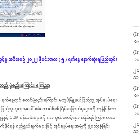
(I
Re
(I
င့်မှု
အစီအစဥ်
၂၀၂၂
နိုဝင်ဘာလ
၅
ရက်နေ့
နောက်ဆုံး
ရပြည်တွင်း
Do
(
)
၂၀
သတ
်လည်
ဖွဲ့စည်း‌ကြောင်း
ကြေညာ
(I
Re
၆
ရက်နေ့တွင်
စတင်ဖွဲ့စည်း‌ကြောင်း
မတူပီမြို့နယ်ပြည်သူ့
အုပ်ချုပ်ရေး
(I
ပြည်သူလူထုအပေါ်
စစ်ကောင်စီ၏
ခြိမ်းခြောက်မှုများကို
တုန့်ပြန်ကာ
Do
်နှင့်
ဝန်ထမ်းများကို
ကာကွယ်စောင့်ရှောက်နိုင်ရန်
ကြားကာလ
CDM
၂၀
်နိုင်ရန်
ရည်ရွယ်ချက်များဖြင့်
အုပ်ချုပ်ရေးအဖွဲ့ကို
ဖွဲ့စည်းခဲ့ခြင်း
သတ