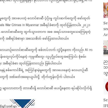
ီရင်ခံစာ
ထုတ်ပြန်ချိန်မှာ
နိုင်ငံတကာ
လွတ်ငြိမ်းချမ်းသာခွင့်အဖွဲ့
က
ှုတွေကို
အားပေးတဲ့
လောင်စာဆီ
ပံ့ပိုးမှု
ကွင်းဆက်တွေကို
ဖော်ထုတ်
Se
အစီရင်ခံစာကို
ထုတ်ပြန်တာပါ။
၂၀၂၁
Fuels War Crimes in Myanmar
se
ေ
လောင်စာဆီတွေ
ထွက်သွားတာက
အစ
အရပ်သားတွေသေကြေရတဲ့
Ar
ကို
အစီရင်ခံစာမှာ
အသေးစိတ်
ဖော်ပြထားပါတယ်။
လေယာဉ်လောင်စာဆီတွေကို
စစ်တပ်ဘက်
လွှဲပို့နေတာ
ကိုလည်း
က
AI
န်းတွေလုပ်ကိုင်နေတဲ့
ကုမ္ပဏီတွေ၊
လူပုဂ္ဂိုလ်တွေအကြောင်း
စုံစမ်း
ညန
ီး
အစီရင်ခံစာ
ထုတ်ပြန်တာလည်း
ဖြစ်ပါတယ်။
သတ
ေနဲ့
စစ်ကောင်စီရဲ့
အကြင်နာမဲ့မှုတွေကို
အားပေးနေတဲ့
လေယာဉ်ဆီ
သွ
တွေကို
ဒဏ်ခတ်အရေးယူပါလို့
တိုက်တွန်းလိုက်
ပါတယ်။
ေ
များလာတာကို
တားဆီးဖို့
လောင်စာဆီ
ပေးပို့နေတာ
ရပ်ဆိုင်းလိုက်ဖို့
Se
IF