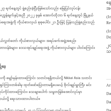
နေ
၂၇
ရက်နေ့တွင်
ဖွဲ့စည်းခဲ့ပြီးဖြစ်သော်လည်း
မြေပြင်လုပ်ငန်း
အခ
းညွှန်ချက်နှင့်အညီ
၂၀၂၂
ခုနှစ်
အောက်တိုဘာ
၆
ရက်နေ့တွင်
မြို့နယ်
(I
်ရေးအဖွဲ့ကို
ကိုယ်စားလှယ်
စုစုပေါင်း
၂၁
ဦးဖြင့်
ပြန်လည်ဖွဲ့စည်းသည်
Re
(I
Do
ယ်လွှတ်တော်
ကိုယ်စားလှယ်များ၊
အရပ်ဖက်အဖွဲ့အစည်း
၂၀
တာဝန်ခံများ၊
ဒေသအုပ်ချုပ်ရေးအဖွဲ့
ကိုယ်စားလှယ်များ
ပါဝင်ကြောင်း
သတ
ဉ်နေ
းကို
မျှော်မှန်းထားကြောင်း
သတင်းရရှိတယ်လို့
သတင်း
Nikkei Asia
ရှင်ကြားတစ်ခါမှ
ထုတ်ဖော်ပြောတာမရှိပေမယ့်
ဗိုလ်ချုပ်မှူးကြီး
မင်း
Ar
်ကိုင်ထားကြောင်း၊
သေချာပေါက်
သမ္မတဖြစ်အောင်လုပ်မှာ
Da
ယ်လို့
ရေးသားထားပါတယ်။
Da
ြိုးရေးပါတီက
လာမယ့်
၂ဝ၂၃
သြဂုတ်လမှာ
ကျင်းပမယ့်
Da