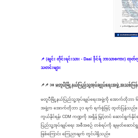
ချင်း
တိုင်းရင်းသား
ဒိုင်ရ်
ဘာသာစကား
ထုတ်လွှ
📌 (
- Daai
)
သတင်းများ
📌📌 ၁။
မတူပီမြို့နယ်ပြည်သူ့အုပ်ချုပ်‌ရေးအဖွဲ့
အသစ်ပြန
မတူပီမြို့နယ်ပြည်သူ့အုပ်ချုပ်‌ရေးအဖွဲ့ကို
အောက်တိုဘာ
အဖွဲ့က
အောက်တိုဘာ
၃၁
ရက်
ရက်စွဲဖြင့်
ထုတ်ပြန်သည်။
ကွယ်နိုင်ရန်၊
ကဏ္ဍကို
အရှိန်
မြှင့်တင်
ဆောင်ရွက်နိုင်ရန
CDM
ပြည်သူ့အုပ်ချုပ်ရေး
အစီအစဉ်
တစ်ရပ်ကို
ချမှတ်ဆောင်ရွက
ဖြစ်ကြောင်း
ကြေညာချက်
တွင်ပါရှိသည်။