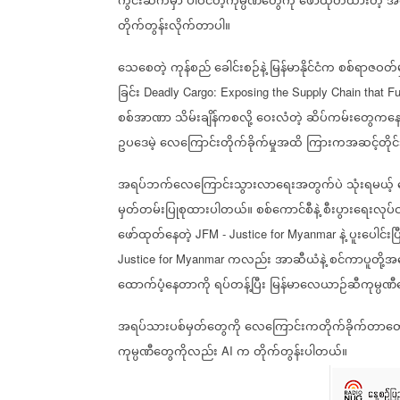
ကွင်းဆက်မှာ
ပါဝင်တဲ့ကုမ္ပဏီတွေကို
ဖော်ထုတ်ထားတဲ့
အစ
တိုက်တွန်းလိုက်တာပါ။
သေစေတဲ့
ကုန်စည်
ခေါင်းစဉ်နဲ့
မြန်မာနိုင်ငံက
စစ်ရာဇဝတ်မ
ခြင်း
Deadly Cargo: Exposing the Supply Chain that 
စစ်အာဏာ
သိမ်းချိန်ကစလို့
ဝေးလံတဲ့
ဆိပ်ကမ်းတွေကန
ဥပဒေမဲ့
လေကြောင်းတိုက်ခိုက်မှုအထိ
ကြားကအဆင့်တိုင်း
အရပ်ဘက်လေကြောင်းသွားလာရေးအတွက်ပဲ
သုံးရမယ့်
မှတ်တမ်းပြုစုထားပါတယ်။
စစ်ကောင်စီနဲ့
စီးပွားရေးလုပ်င
ဖော်ထုတ်နေတဲ့
နဲ့
ပူးပေါင်းပြ
JFM - Justice for Myanmar
ကလည်း
အာဆီယံနဲ့
စင်ကာပူတို့အန
Justice for Myanmar
ထောက်ပံ့နေတာကို
ရပ်တန့်ပြီး
မြန်မာလေယာဉ်ဆီကုမ္ပဏီ
အရပ်သားပစ်မှတ်တွေကို
လေကြောင်းကတိုက်ခိုက်တာတွ
ကုမ္ပဏီတွေကိုလည်း
က
တိုက်တွန်းပါတယ်။
AI