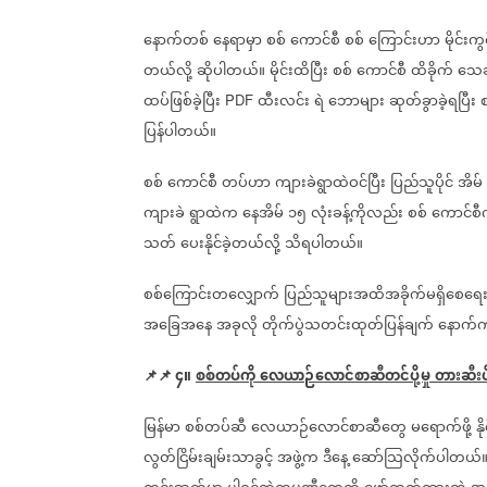
နောက်တစ်
နေရာမှာ
စစ်
ကောင်စီ
စစ်
ကြောင်းဟာ
မိုင်း
တယ်လို့
ဆိုပါတယ်။
မိုင်းထိပြီး
စစ်
ကောင်စီ
ထိခိုက်
သေဆု
ထပ်ဖြစ်ခဲ့ပြီး
ထီးလင်း
ရဲ
ဘောများ
ဆုတ်ခွာခဲ့ရပြီး
စ
PDF
ပြန်ပါတယ်။
စစ်
ကောင်စီ
တပ်ဟာ
ကျားခဲရွာထဲဝင်ပြီး
ပြည်သူပိုင်
အိမ်
ကျားခဲ
ရွာထဲက
နေအိမ်
၁၅
လုံးခန့်ကိုလည်း
စစ်
ကောင်စ
သတ်
ပေးနိုင်ခဲ့တယ်လို့
သိရပါတယ်။
စစ်ကြောင်းတလျှောက်
ပြည်သူများအထိအခိုက်မရှိစေရေ
အခြေအနေ
အခုလို
တိုက်ပွဲသတင်းထုတ်ပြန်ချက်
နောက်ကျ
📌📌
၄။
စစ်တပ်ကို
လေယာဉ်လောင်စာဆီတင်ပို့မှု
တားဆီးပိ
မြန်မာ
စစ်တပ်ဆီ
လေယာဉ်လောင်စာဆီတွေ
မရောက်ဖို့
န
လွတ်ငြိမ်းချမ်းသာခွင့်
အဖွဲ့က
ဒီနေ့
ဆော်သြလိုက်ပါတယ်