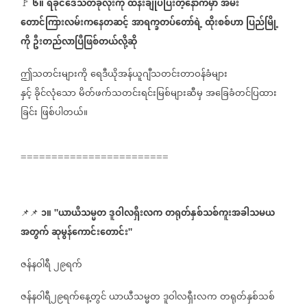
၆။
ရခိုင်ဒေသတခုလုံးကို
ထိန်းချုပ်ပြီးတဲ့နောက်မှာ
အမ်း
🚩
တောင်ကြားလမ်းကနေတဆင့်
အာရက္ခတပ်တော်ရဲ့
ထိုးစစ်ဟာ
ပြည်မြို့
ကို
ဦးတည်လာပြီဖြစ်တယ်လို့ဆို
ဤသတင်းများကို
ရေဒီယိုအန်ယူဂျီသတင်းတာဝန်ခံများ
နှင့်
ခိုင်လုံသော
မိတ်ဖက်သတင်းရင်းမြစ်များဆီမှ
အခြေခံတင်ပြထား
ခြင်း
ဖြစ်ပါတယ်။
========================
၁။
ယာယီသမ္မတ
ဒူဝါလရှီးလက
တရုတ်နှစ်သစ်ကူးအခါသမယ
📌📌
⁨⁨⁨⁨⁨
"
အတွက်
ဆုမွန်ကောင်းတောင်း
"
ဇန်နဝါရီ
၂၉ရက်
ဇန်နဝါရီ၂၉ရက်နေ့တွင်
ယာယီသမ္မတ
ဒူဝါလရှီးလက
တရုတ်နှစ်သစ်