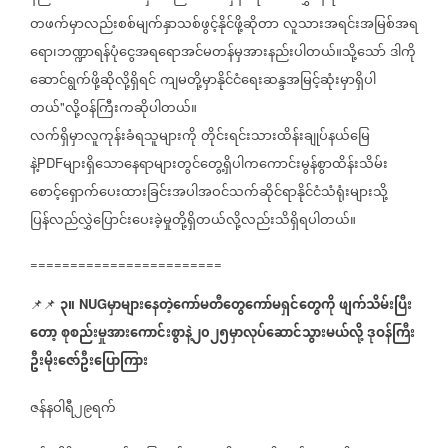
တဖက်မှာလည်းစစ်မျက်နှာသစ်ဖွင့်နိုင်ဖို့ဆိုတာ
လူသားအရင်းအမြစ်အရ
ရော၊ဘဏ္ဍာရန်ပုံငွေအရရောအင်မတန်မှအားနည်းပါတယ်။သို့သော်
ဒါကို
ဆောင်ရွက်ဖို့ဆိုလို့ရှိရင်
ကျမတို့မှာနိုင်ငံရေးဆန္ဒအမြင့်ဆုံးမှာရှိပါ
တယ်
လို့ဝန်ကြီးကဆိုပါတယ်။
"
လက်ရှိမှာလူကုန်းခံရသူများကို
တိုင်းရင်းသားထိန်းချုပ်နယ်
မြေ
နဲ့
များရှိသောနေရာများတွင်တွေ့ရှိပါကကောင်းမွန်စွာထိန်းသိမ်း
PDF
စောင့်ရှောက်ပေးထားခြင်းအပါအဝင်သက်ဆိုင်ရာနိုင်ငံသံရုံးများသို့
ပြန်လည်လွှဲပြောင်းပေးခဲ့မှုတို့ရှိတယ်လို့လည်းသိရှိရပါတယ်။
========================
၃။
မှာများနေတဲ့ကော်မတီတွေကော်မရှင်တွေကို
ဖျက်သိမ်းပြီး
📌📌
⁨⁨⁨⁨⁨
NUG
တော့
စုစည်းမှုအားကောင်းစွာနဲ့၂၀၂၅မှာလုပ်ဆောင်သွားမယ်လို့
ဒုဝန်ကြီး
ဦးမိုးဇော်ဦးပြောကြား
ဇန်နဝါရီ၂၉ရက်