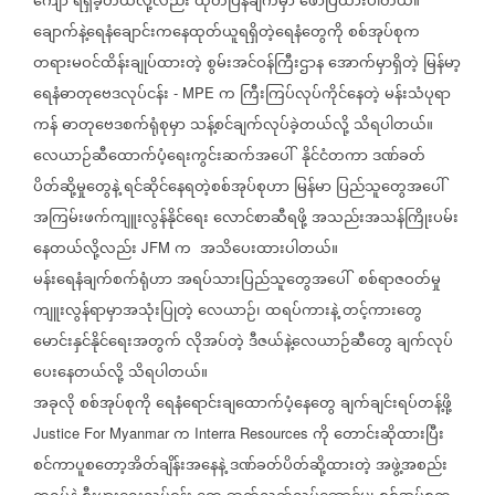
ကျော်
ရရှိခဲ့တယ်လို့လည်း
ထုတ်ပြန်ချက်မှာ
ဖော်ပြထားပါတယ်။
ချောက်နဲ့ရေနံချောင်းကနေထုတ်ယူရရှိတဲ့ရေနံတွေကို
စစ်အုပ်စုက
တရားမဝင်ထိန်းချုပ်ထားတဲ့
စွမ်းအင်ဝန်ကြီးဌာန
အောက်မှာရှိတဲ့
မြန်မာ့
ရေနံဓာတုဗေဒလုပ်ငန်း
က
ကြီးကြပ်လုပ်ကိုင်နေတဲ့
မန်းသံပုရာ
- MPE
ကန်
ဓာတုဗေဒစက်ရုံစုမှာ
သန့်စင်ချက်လုပ်ခဲ့တယ်လို့
သိရပါတယ်။
လေယာဉ်ဆီထောက်ပံ့ရေးကွင်းဆက်အပေါ်
နိုင်ငံတကာ
ဒဏ်ခတ်
ပိတ်ဆို့မှုတွေနဲ့
ရင်ဆိုင်နေရတဲ့စစ်အုပ်စုဟာ
မြန်မာ
ပြည်သူတွေအပေါ်
အကြမ်းဖက်ကျူးလွန်နိုင်ရေး
လောင်စာဆီရဖို့
အသည်းအသန်ကြိုးပမ်း
နေတယ်လို့လည်း
က
အသိပေးထားပါတယ်။
JFM
မန်းရေနံချက်စက်ရုံဟာ
အရပ်သားပြည်သူတွေအပေါ်
စစ်ရာဇဝတ်မှု
ကျူးလွန်ရာမှာအသုံးပြုတဲ့
လေယာဉ်၊
ထရပ်ကားနဲ့
တင့်ကားတွေ
မောင်းနှင်နိုင်ရေးအတွက်
လိုအပ်တဲ့
ဒီဇယ်နဲ့လေယာဉ်ဆီတွေ
ချက်လုပ်
ပေးနေတယ်လို့
သိရပါတယ်။
အခုလို
စစ်အုပ်စုကို
ရေနံရောင်းချထောက်ပံ့နေတွေ
ချက်ချင်းရပ်တန့်ဖို့
က
ကို
တောင်းဆိုထားပြီး
Justice For Myanmar
Interra Resources
စင်ကာပူစတော့အိတ်ချိန်းအနေနဲ့
ဒဏ်ခတ်ပိတ်ဆို့ထားတဲ့
အဖွဲ့အစည်း