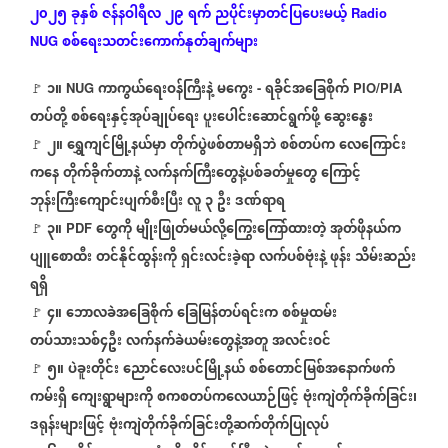
၂၀၂၅
ခုနှစ်
ဇန်နဝါရီလ
၂၉
ရက်
ညပိုင်းမှာတင်ပြပေးမယ့်
Radio
စစ်ရေးသတင်းကောက်နုတ်ချက်များ
NUG
၁။
ကာကွယ်ရေးဝန်ကြီးနဲ့
မကွေး
ရခိုင်အခြေစိုက်
🚩
⁩ ⁨NUG
-
PIO/PIA
တပ်တို့
စစ်ရေးနှင့်အုပ်ချုပ်ရေး
ပူးပေါင်းဆောင်ရွက်ဖို့
ဆွေးနွေး
၂။
ရွှေကျင်မြို့နယ်မှာ
တိုက်ပွဲဖစ်တာမရှိဘဲ
စစ်တပ်က
လေကြောင်း
🚩
ကနေ
တိုက်ခိုက်တာနဲ့
လက်နက်ကြီးတွေနဲ့ပစ်ခတ်မှုတွေ
ကြောင့်
ဘုန်းကြီးကျောင်းပျက်စီးပြီး
လူ
၃
ဦး
ဒဏ်ရာရ
၃။
တွေကို
မျိုးဖြုတ်မယ်လို့ကြွေးကြော်ထားတဲ့
အုတ်ဖိုနယ်က
🚩
⁨
PDF
ပျူစောထီး
တင်နိုင်ထွန်းကို
ရှင်းလင်းခဲ့ရာ
လက်ပစ်ဗုံးနဲ့
ဖုန်း
သိမ်းဆည်း
ရရှိ
၄။
ဘောလခဲအခြေစိုက်
ခြေမြန်တပ်ရင်းက
စစ်မှုထမ်း
🚩
⁨
တပ်သားသစ်၄ဦး
လက်နက်ခဲယမ်းတွေနဲ့အတူ
အလင်းဝင်
၅။
ပဲခူးတိုင်း
ညောင်လေးပင်မြို့နယ်
စစ်တောင်မြစ်အနောက်ဖက်
🚩
ကမ်းရှိ
ကျေးရွာများကို
စကစတပ်ကလေယာဉ်ဖြင့်
ဗုံးကျဲတိုက်ခိုက်ခြင်း၊
ဒရုန်းများဖြင့်
ဗုံးကျဲတိုက်ခိုက်ခြင်းတို့ဆက်တိုက်ပြုလုပ်