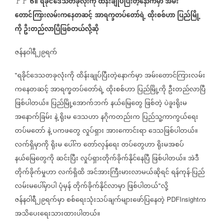
၆။
ရခိုင်ဒေသတခုလုံးကို
ထိန်းချုပ်ပြီးတဲ့နောက်မှာ
အမ်း
🚩🚩
တောင်ကြားလမ်းကနေတဆင့်
အာရက္ခတပ်တော်ရဲ့
ထိုးစစ်ဟာ
ပြည်မြို့
ကို
ဦးတည်လာပြီဖြစ်တယ်လို့ဆို
ဇန်နဝါရီ၂၉ရက်
ရခိုင်ဒေသတခုလုံးကို
ထိန်းချုပ်ပြီးတဲ့နောက်မှာ
အမ်းတောင်ကြားလမ်း
"
ကနေတဆင့်
အာရက္ခတပ်တော်ရဲ့
ထိုးစစ်ဟာ
ပြည်မြို့ကို
ဦးတည်လာပြီ
ဖြစ်ပါတယ်။
ပြည်မြို့အောက်ဘက်
နယ်မြေတွေ
ဖြစ်တဲ့
ပဲခူးရိုးမ
အနောက်ခြမ်း
နဲ့
ရိုးမ
ဒေသဟာ
နဂိုကတည်းက
ပြည်သူ့ကာကွယ်ရေး
တပ်မတော်
နဲ့
ပကဖတွေ
လှုပ်ရှား
အားကောင်းရာ
ဒေသဖြစ်ပါတယ်။
လက်ရှိမှာကို
ရိုးမ
ပေါ်က
တော်လှန်ရေး
တပ်တွေဟာ
ရိုးမအစပ်
နယ်မြေတွေကို
ဆင်းပြီး
လှုပ်ရှားတိုက်ခိုက်နိုင်နေပြီ
ဖြစ်ပါတယ်။
အဲဒီ
တိုက်ခိုက်မှုဟာ
လက်ရှိထိ
အင်အားကြီးမားလာမယ်ဆိုရင်
ရန်ကုန်
ပြည်
-
လမ်းမပေါ်မှာပါ
ပုံမှန်
တိုက်ခိုက်နိုင်လာမှာ
ဖြစ်ပါတယ်
လို့
"
ဇန်နဝါရီ၂၉ရက်မှာ
စစ်ရေးသုံးသပ်ချက်များဖော်ပြနေတဲ့
က
PDFInsight
အသိပေးရေးသားထားပါတယ်။