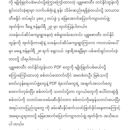
ကို
မျိုးဖြုတ်ပစ်မယ်လို့ကြွေးကြော်ထားတဲ့
ပျူစောထီး
တင်နိုင်ထွန်းကို
ရှင်းလင်းခဲ့ရာမှာ
လက်ပစ်ဗုံးနဲ့
ဖုန်း
သိမ်းဆည်းရရှိခဲ့တယ်လို့
သာယာဝ
တီခရိုင်
တပ်ရင်း
၃၈၀၂
တပ်ခွဲ
၄
မြေအောက်ပြောက်ကျားတပ်ဖွဲ့
-
အုတ်ဖိုက
ဒီနေ့
ဇန်နဝါရီ
၂၉
မှာ
ထုတ်ပြန်ပါတယ်။
သဖန်းပင်ဆိပ်ကျေးရွာနေတဲ့
စစ်မှုထမ်းဟောင်း
ပျူစောထီး
တင်နိုင်
ထွန်းကို
အုတ်ဖိုတာဆုံနဲ့
သဖန်းပင်ဆိပ်ကျေးရွာကြားက
ကားလမ်းပေါ်
မှာ
မနေ့
ဇန်နဝါရီ
၂၈
ရက်
နေ့လယ်
၁နာရီအချိန်မှာ
ပစ်ခတ်ရှင်းလင်းခဲ့
တာလို့
သိရပါတယ်။
ပျူစောထီး
တင်နိုင်ထွန်းဟာ
တွေကို
မျိုးဖြုတ်ပစ်မယ်လို့
PDF
ကြွေးကြော်ထားတဲ့
စစ်တပ်ထောက်တိုင်
အမာခံတဦး
ဖြစ်သလို
တော်လှန်ရေးတပ်ဖွဲ့တွေနဲ့
ရဲဘော်တွေရဲ့
အချက်အလက်တွေ
PDF
ထောက်လှမ်းပြီး
စစ်တပ်ကို
သတင်းပို့တာ
လူငယ်တွေကို
ပေါ်တာဆွဲဖို့
စစ်တပ်ကို
သတင်းပေးဖမ်းဆီးခိုင်းတာ၊
စစ်တပ်ကိုမမှန်သတင်းပေးပြီး
အရပ်သားပြည်သူတွေ
ကို
ဖမ်းဆီးနှိပ်စက်သတ်ဖြတ်ခိုင်းနေတာကြောင့်
အရေးယူရတာလို့
မြေအောက်ပြောက်ကျားတပ်ဖွဲ့
အုတ်ဖိုက
အသိပေး
-
ပါ
တယ်။