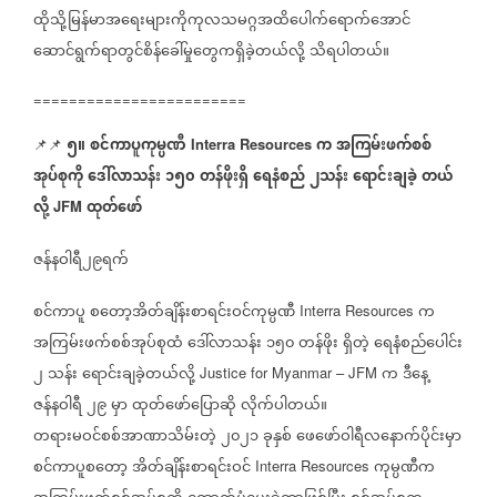
ထိုသို့မြန်မာအရေးများကိုကုလသမဂ္ဂအထိပေါက်ရောက်အောင်
ဆောင်ရွက်ရာတွင်စိန်ခေါ်မှုတွေကရှိခဲ့တယ်လို့
သိရပါတယ်။
========================
၅။
စင်ကာပူကုမ္ပဏီ
က
အကြမ်းဖက်စစ်
📌📌
⁨⁨⁨⁨⁨
⁨
Interra Resources
အုပ်စုကို
ဒေါ်လာသန်း
၁၅၀
တန်ဖိုးရှိ
ရေနံစည်
၂သန်း
ရောင်းချခဲ့
တယ်
လို့
ထုတ်ဖော်
JFM
ဇန်နဝါရီ၂၉ရက်
စင်ကာပူ
စတော့အိတ်ချိန်းစာရင်းဝင်ကုမ္ပဏီ
က
Interra Resources
အကြမ်းဖက်စစ်အုပ်စုထံ
ဒေါ်လာသန်း
၁၅၀
တန်ဖိုး
ရှိတဲ့
ရေနံစည်ပေါင်း
၂
သန်း
ရောင်းချခဲ့တယ်လို့
က
ဒီနေ့
Justice for Myanmar – JFM
ဇန်နဝါရီ
၂၉
မှာ
ထုတ်ဖော်ပြောဆို
လိုက်ပါတယ်။
တရားမဝင်စစ်အာဏာသိမ်းတဲ့
၂၀၂၁
ခုနှစ်
ဖေဖော်ဝါရီလနောက်ပိုင်းမှာ
စင်ကာပူစတော့
အိတ်ချိန်းစာရင်းဝင်
ကုမ္ပဏီက
Interra Resources