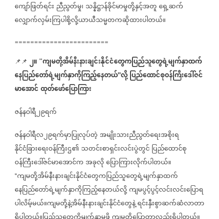
ကျော်ဖြတ်ရင်း
ညီညွတ်မှု၊
သန္နိဋ္ဌာန်ခိုင်မာမှုတို့နှင့်အတူ
ရှေ့ဆက်
လျှောက်လှမ်းကြပါစို့လို့ယာယီသမ္မတကဆိုထားပါတယ်။
========================
၂။
ကျမတို့အိမ်နီးနားချင်းနိုင်ငံတွေကပြည်သူတွေရဲ့မျက်နှာထက်
📌📌
⁨⁨⁨⁨⁨
”
နေပြည်တော်ရဲ့မျက်နှာကိုကြည့်နေတယ်
လို့
ပြည်ထောင်စုဝန်ကြီးဒေါ်ဇင်
"
မာအောင်
ထုတ်ဖော်ပြောကြား
ဇန်နဝါရီ၂၉ရက်
ဇန်နဝါရီလ၂၉ရက်မှာပြုလုပ်တဲ့
အမျိုးသားညီညွတ်ရေးအစိုးရ
နိုင်ငံခြားရေးဝန်ကြီးဌ၏
သတင်းစာရှင်းလင်းပွဲတွင်
ပြည်ထောင်စု
ဝန်ကြီးဒေါ်ဇင်မာအောင်က
အခုလို
ပြောကြားလိုက်ပါတယ်။
ကျမတို့အိမ်နီးနားချင်းနိုင်ငံတွေကပြည်သူတွေရဲ့မျက်နှာထက်
"
နေပြည်တော်ရဲ့မျက်နှာကိုကြည့်နေတယ်လို့
ကျမပွင့်ပွင့်လင်းလင်းပြောရ
ပါလိမ့်မယ်။ကျမတို့နဲ့အိမ်နီးနားချင်းနိုင်ငံတွေနဲ့
ရင်းနှီးစွာဆက်ဆံလာတာ
ရှိပါတယ်။ပြည်သူတွေကိုမျက်နှာမူဖို့
ကျမတို့ပြောတာလည်းရှိပါတယ်။