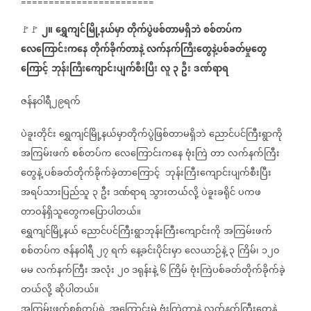
========================
၂။
ရွှေကျင်မြို့နယ်မှာ
တိုက်ပွဲဖစ်တာမရှိဘဲ
စစ်တပ်က
🚩🚩
လေကြောင်းကနေ
တိုက်ခိုက်တာနဲ့
လက်နက်ကြီးတွေနဲ့ပစ်ခတ်မှုတွေ
ကြောင့်
ဘုန်းကြီးကျောင်းပျက်စီးပြီး
လူ
၃
ဦး
ဒဏ်ရာရ
ဇန်နဝါရီ၂၉ရက်
ပဲခူးတိုင်း
ရွှေကျင်မြို့နယ်မှာတိုက်ပွဲဖြစ်တာမရှိဘဲ
ညောင်ပင်ကြီးရွာကို
အကြမ်းဖက်
စစ်တပ်က
လေကြောင်းကနေ
ဗုံးကြဲ
တာ
လက်နက်ကြီး
တွေနဲ့
ပစ်ခတ်တိုက်ခိုက်ခဲ့တာကြောင့်
ဘုန်းကြီးကျောင်းပျက်စီးပြီး
အရပ်သားပြည်သူ
၃
ဦး
ဒဏ်ရာရ
သွားတယ်လို့
ပဲခူးခရိုင်
ပကဖ
တာဝန်ရှိသူတွေကပြောပါတယ်။
ရွှေကျင်မြို့နယ်
ညောင်ပင်ကြီးရွာဘုန်းကြီးကျောင်းကို
အကြမ်းဖက်
စစ်တပ်က
ဇန်နဝါရီ
၂၇
ရက်
နေ့ခင်းပိုင်းမှာ
လေယာဉ်နဲ့
၃
ကြိမ်၊
၁၂၀
မမ
လက်နက်ကြီး
အလုံး
၂၀
ဒရုန်းနဲ့
၆
ကြိမ်
ဗုံးကြဲပစ်ခတ်တိုက်ခိုက်ခဲ့
တယ်လို့
ဆိုပါတယ်။
အကြမ်းဖက်စစ်တပ်ရဲ့
အကြောင်းမဲ့
ဗုံးကြဲတာနဲ့
လက်နက်ကြီးတွေနဲ့