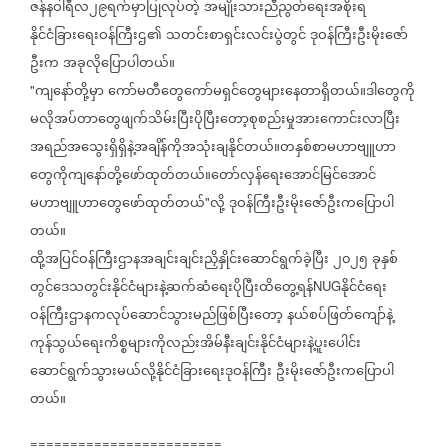
ဇန်နဝါရီလ၂၉ရက်မှာပြုလုပ်တဲ့
အမျိုးသားညီညွတ်ရေးအစိုးရ
နိုင်ငံခြားရေးဝန်ကြီးဌ၏
သတင်းစာရှင်းလင်းပွဲတွင်
ဒုဝန်ကြီးဦးမိုးဇော်
ဦးက
အခုလိုပြောပါတယ်။
ကျနော်တို့မှာ
ကော်မတီတွေကော်မရှင်တွေများနေတာရှိတယ်။ဒါတွေကို
"
မလိုအပ်တာတွေဖျက်သိမ်းပြီးပိုပြီးတော့စုစည်းမှုအားကောင်းလာပြီး
အရည်အသွေးရှိရှိနဲ့အချိန်ကိုအသုံးချနိုင်တယ်။တနှစ်စာမဟာဗျူဟာ
တွေကိုကျနော်တို့ဖော်ထုတ်တယ်။တော်လှန်ရေးအောင်မြင်အောင်
မဟာဗျူဟာတွေဖော်ထုတ်တယ်
လို့
ဒုဝန်ကြီးဦးမိုးဇော်ဦးကပြောပါ
"
တယ်။
ထို့အပြင်ဝန်ကြီးဌာနအချင်းချင်းညှိနှိုင်းဆောင်ရွက်ခဲ့ပြီး
၂၀၂၅
ခုနှစ်
တွင်ဒေသတွင်းနိုင်ငံများနဲ့ဆက်ဆံရေးပိုပြီးထိတွေ့ရန်
နိုင်ငံရေး
NUG
ဝန်ကြီးဌာနကလုပ်ဆောင်သွားမည်ဖြစ်ပြီးတော့
နယ်စပ်ဖြတ်ကျော်နဲ့
ကုန်သွယ်ရေးကိစ္စများကိုလည်းအိမ်နီးချင်းနိုင်ငံများနဲ့ပူးပေါင်း
ဆောင်ရွက်သွားမယ်လို့နိုင်ငံခြားရေးဒုဝန်ကြီး
ဦးမိုးဇော်ဦးကပြောပါ
တယ်။
========================