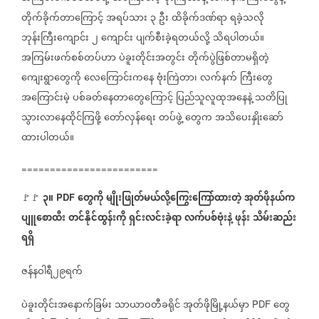
တိုက်ခိုက်တာကြောင့်
အရပ်သား
၃
ဦး
ထိခိုက်ဒဏ်ရာ
ရခဲ့သလို
ဘုန်းကြီးကျောင်း
၂
ကျောင်း
ပျက်စီးခဲ့ရတယ်လို့
သိရပါတယ်။
အကြမ်းဖက်စစ်တပ်ဟာ
ပဲခူးတိုင်းအတွင်း
တိုက်ပွဲဖြစ်တာမရှိတဲ့
ကျေးရွာတွေကို
လေကြောင်းကနေ
ဗုံးကြဲတာ၊
လက်နက်
ကြီးတွေ
အကြောင်းမဲ့
ပစ်ခတ်နေတာတွေကြောင့်
ပြည်သူလူထုအနေနဲ့
သတိပြု
သွားလာနေထိုင်ကြဖို့
တော်လှန်ရေး
တပ်ဖွဲ့
တွေက
အသိပေးနှိုးဆော်
ထားပါတယ်။
========================
၃။
တွေကို
မျိုးဖြုတ်မယ်လို့ကြွေးကြော်ထားတဲ့
အုတ်ဖိုနယ်က
🚩🚩
⁨
PDF
ပျူစောထီး
တင်နိုင်ထွန်းကို
ရှင်းလင်းခဲ့ရာ
လက်ပစ်ဗုံးနဲ့
ဖုန်း
သိမ်းဆည်း
ရရှိ
ဇန်နဝါရီ၂၉ရက်
ပဲခူးတိုင်းအနောက်ခြမ်း
သာယာဝတီခရိုင်
အုတ်ဖိုမြို့နယ်မှာ
တွေ
PDF