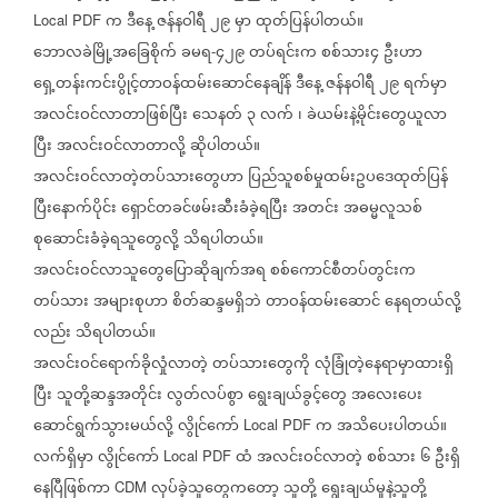
က
ဒီနေ့
ဇန်နဝါရီ
၂၉
မှာ
ထုတ်ပြန်ပါတယ်။
Local PDF
ဘောလခဲမြို့အခြေစိုက်
ခမရ
၄၂၉
တပ်ရင်းက
စစ်သား၄
ဦးဟာ
-
ရှေ့တန်းကင်းပွိုင့်တာဝန်ထမ်းဆောင်နေချိန်
ဒီနေ့
ဇန်နဝါရီ
၂၉
ရက်မှာ
အလင်းဝင်လာတာဖြစ်ပြီး
သေနတ်
၃
လက်
၊
ခဲယမ်းနဲ့မိုင်းတွေယူလာ
ပြီး
အလင်းဝင်လာတာလို့
ဆိုပါတယ်။
အလင်းဝင်လာတဲ့တပ်သားတွေဟာ
ပြည်သူစစ်မှုထမ်းဥပဒေထုတ်ပြန်
ပြီးနောက်ပိုင်း
ရှောင်တခင်ဖမ်းဆီးခံခဲ့ရပြီး
အတင်း
အဓမ္မလူသစ်
စုဆောင်းခံခဲ့ရသူတွေလို့
သိရပါတယ်။
အလင်းဝင်လာသူတွေပြောဆိုချက်အရ
စစ်ကောင်စီတပ်တွင်းက
တပ်သား
အများစုဟာ
စိတ်ဆန္ဒမရှိဘဲ
တာဝန်ထမ်းဆောင်
နေရတယ်လို့
လည်း
သိရပါတယ်။
အလင်းဝင်ရောက်ခိုလှုံလာတဲ့
တပ်သားတွေကို
လုံခြုံတဲ့နေရာမှာထားရှိ
ပြီး
သူတို့ဆန္ဒအတိုင်း
လွတ်လပ်စွာ
ရွေးချယ်ခွင့်တွေ
အလေးပေး
ဆောင်ရွက်သွားမယ်လို့
လွိုင်ကော်
က
အသိပေးပါတယ်။
Local PDF
လက်ရှိမှာ
လွိုင်ကော်
ထံ
အလင်းဝင်လာတဲ့
စစ်သား
၆
ဦးရှိ
Local PDF
နေပြီဖြစ်ကာ
လုပ်ခဲ့သူတွေကတော့
သူတို့
ရွေးချယ်မှုနဲ့သူတို့
CDM