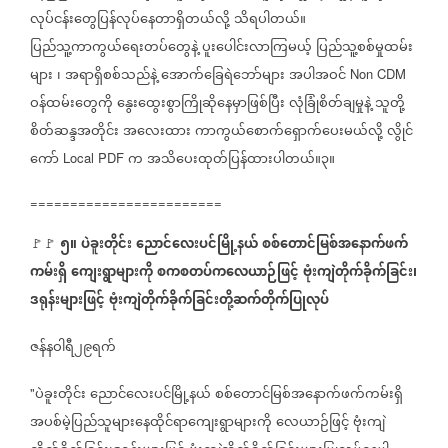
လုပ်ငန်းတွေပြန်လုပ်နေတာရှိတယ်လို့
သိရပါတယ်။
ပြည်သူ့ကာကွယ်ရေးတပ်တွေနဲ့
ပူးပေါင်းလာကြမယ့်
ပြည်သူ့စစ်မှုထမ်း
များ
၊
အရာရှိစစ်သည်နဲ့
အောက်ခြေရဲဘော်များ
အပါအဝင်
Non CDM
ဝန်ထမ်းတွေကို
နွေးထွေးစွာကြိုဆိုနေမှာဖြစ်ပြီး
လုံခြုံစိတ်ချမှုနဲ့
သူတို့
စိတ်ဆန္ဒအတိုင်း
အလေးထား
ကာကွယ်စောက်ရှောက်ပေးမယ်လို့
လွိုင်
ကော်
က
အသိပေးထုတ်ပြန်ထားပါတယ်။
၃။
Local PDF
========================
၅။
ပဲခူးတိုင်း
ညောင်လေးပင်မြို့နယ်
စစ်တောင်မြစ်အနောက်ဖက်
🚩🚩
ကမ်းရှိ
ကျေးရွာများကို
စကစတပ်ကလေယာဉ်ဖြင့်
ဗုံးကျဲတိုက်ခိုက်ခြင်း၊
ဒရုန်းများဖြင့်
ဗုံးကျဲတိုက်ခိုက်ခြင်းတို့ဆက်တိုက်ပြုလုပ်
ဇန်နဝါရီ၂၉ရက်
ပဲခူးတိုင်း
ညောင်လေးပင်မြို့နယ်
စစ်တောင်မြစ်အနောက်ဖက်ကမ်းရှိ
"
အပစ်မဲ့ပြည်သူများနေထိုင်ရာကျေးရွာများကို
လေယာဉ်ဖြင့်
ဗုံးကျဲ