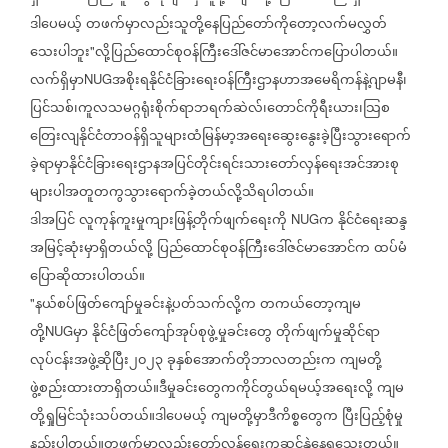
ဒါပေမယ့်
တဖက်မှာလည်းသူတို့နေပြည်တော်ကိုတော့လက်မလွှတ်
သေးပါဘူး
လို့ပြည်ထောင်စုဝန်ကြီးဒေါ်ဇင်မာအောင်ကပြောပါတယ်။
"
လက်ရှိမှာ
အစိုးရနိုင်ငံခြားရေးဝန်ကြီးဌာနဟာအမေရိကန်နဲ့ဂျာမနီ၊
NUG
ပြင်သစ်၊ကူလသမဂ္ဂရုံးစိုက်ရာဘရက်ဆဲလ်၊တောင်ကိုရီးယား၊သြစ
တြေးလျနိုင်ငံတာဝန်ရှိသူများထံမြန်မာ့အရေးဆွေးနွေးခဲ့ပြီးသွားရောက်
ခဲ့ရာမှာနိုင်ငံခြားရေးဌာနအပြင်တိုင်းရင်းသားတော်လှန်ရေးအင်အားစု
များပါအတူတကွသွားရောက်ခဲ့တယ်လို့သိရပါတယ်။
ဒါအပြင်
လူကုန်ကူးမှုကျားဖြန့်တိုက်ဖျက်ရေးကို
က
နိုင်ငံရေးဆန္ဒ
NUG
အမြင့်ဆုံးမှာရှိတယ်လို့
ပြည်ထောင်စုဝန်ကြီးဒေါ်ဇင်မာအောင်က
ထပ်မံ
ပြောဆိုထားပါတယ်။
နယ်စပ်ဖြတ်ကျော်မှုခင်းနဲ့ပတ်သက်လို့က
တကယ်တော့ကျမ
"
တို့
မှာ
နိုင်ငံဖြတ်ကျော်အုပ်စုဖွဲ့မှုခင်းတွေ
တိုက်ဖျက်မှုဆိုင်ရာ
NUG
လုပ်ငန်းအဖွဲ့ဆိုပြီး၂၀၂၃
ခုနှစ်အောက်တိုဘာလတည်းက
ကျမတို့
ဖွဲ့စည်းထားတာရှိတယ်။ဒီမှုခင်းတွေကကိုင်တွယ်ရမယ့်အရေးလို့
ကျမ
တို့ရှုမြင်သုံးသပ်တယ်။ဒါပေမယ့်
ကျမတို့မှာဒီကိစ္စတွေက
ပြီးပြည့်စုံမှု
နည်းပါတယ်။တဖက်မှာလည်းတော်လှန်ရေးကဆင်နွှဲနေရသေးတယ်။