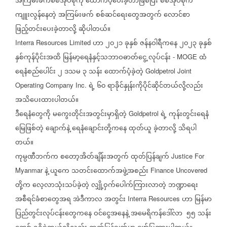
အကြမ်းဖက်စစ်အုပ်စုကို
ထောက်ပံ့ပေးခဲ့တာဖြစ်ပြီး
စစ်အုပ်စုက
ကျူးလွန်နေတဲ့
အကြမ်းဖက်
စစ်ဆင်ရေးတွေအတွက်
လောင်စာ
ဖြည့်တင်းပေးခဲ့တာလို့
ဆိုပါတယ်။
ဟာ
၂၀၂၁
ခုနှစ်
ဇန်နဝါရီကနေ
၂၀၂၃
ခုနှစ်
Interra Resources Limited
နှစ်ကုန်ပိုင်းအထိ
မြန်မာ့ရေနံနှင့်သဘာဝဓာတ်ငွေ့
လုပ်ငန်း
ထံ
- MOGE
ရေနံစည်ပေါင်း
၂
ဒသမ
၃
သန်း
ထောက်ပံ့ခဲ့တဲ့
Goldpetrol Joint
ရဲ့
၆၀
ရာခိုင်နှုန်းကိုပိုင်ဆိုင်တယ်လို့လည်း
Operating Company Inc.
အသိပေးထားပါတယ်။
ဒီရေနံတွေကို
မကွေးတိုင်းအတွင်းမှာရှိတဲ့
ရဲ့
ကုန်းတွင်းရေနံ
Goldpetrol
မြေဖြစ်တဲ့
ချောက်နဲ့
ရေနံချောင်းတို့ကနေ
ထုတ်ယူ
ခဲ့တာလို့
သိရပါ
တယ်။
ကုမ္ပဏီဘက်က
စတော့အိတ်ချိန်းအတွက်
ထုတ်ပြန်ချက်
Justice For
နဲ့
ယူကေ
သတင်းထောက်အဖွဲ့အစည်း
Myanmar
Finance Uncovered
တို့က
လေ့လာသုံးသပ်ခဲ့တဲ့
လျှို့ဝှက်ပေါက်ကြားလာတဲ့
ဘဏ္ဍာရေး
အစီရင်ခံစာတွေအရ
အဲဒီကာလ
အတွင်း
ဟာ
မြန်မာ
Interra Resources
ပြည်တွင်းလုပ်ငန်းတွေကနေ
ဝင်ငွေအနေနဲ့
အမေရိကန်ဒေါ်လာ
၅၅
သန်း