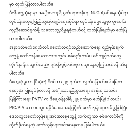
မှာ
ထုတ်ပြန်ထားပါတယ်။
ဒီလိုတွေ့ဆုံရာမှာ
အမျိုးသားညီညွတ်ရေးအစိုးရ
နဲ့
စစ်ရေးဆိုင်ရာ
- NUG
လုပ်ငန်းတွေနဲ့
ပြည်သူ့အုပ်ချုပ်ရေးဆိုင်ရာ
လုပ်ငန်းစဥ်တွေမှာ
ပူးပေါင်း
ကူညီဆောင်ရွက်ဖို့
သဘောတူညီမှုရခဲ့တယ်လို့
ထုတ်ပြန်ချက်မှာ
ဖော်ပြ
ထားပါတယ်။
အနာဂတ်ဖက်ဒရယ်တပ်မတော်တရပ်တည်ဆောက်ရေး
ရည်မှန်းချက်
တွေနဲ့
တော်လှန်ရေးကာလအတွင်း
စစ်စည်းကမ်း၊
စစ်ကျင့်ဝတ်တွေ
လိုက်နာဖို့အတွက်လည်း
ရင်းနှီးပွင့်လင်းစွာ
ဆွေးနွေးခဲ့ကြတယ်လို့
သိရ
ပါတယ်။
ဒီတွေ့ဆုံမှုဟာ
ပြီးခဲ့တဲ့
ဒီဇင်ဘာ
၂၃
ရက်က
လွတ်မြောက်နယ်မြေတ
နေရာမှာ
ပြုလုပ်ခဲ့တာလို့
အမျိုးသားညီညွတ်ရေး
အစိုးရ
သတင်း
ပြန်ကြားရေး
က
ဒီနေ့
ဇန်နဝါရီ
၂၉
ရက်မှာ
ဖော်ပြခဲ့ပါတယ်။
PVTV
ဟာ
မကွေး
ရခိုင်ဒေသအခြေစိုက်
တော်လှန်ရေးတပ်ဖွဲ့ဖြစ်ပြီး
PIO/PIA
-
ဒေသတွင်းတော်လှန်ရေးအင်အားစုတွေနဲ့
လက်တွဲကာ
စစ်ကောင်စီကို
တိုက်ခိုက်နေတဲ့
တော်လှန်ရေးအင်အားစုတခုဖြစ်ပါတယ်။