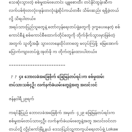
သေဆုံးသွားတဲ့
စစ်မှုထမ်းဟောင်း
ပျူစောထီး
တင်နိုင်ထွန်းဆီက
လက်ပစ်ဗုံးတလုံး၊ဖုန်းတလုံးနဲ့ဆိုင်ကယ်တစီး
သိမ်းဆည်း
ရရှိခဲ့တယ်
လို့
သိရပါတယ်။
အရပ်သားပြည်သူတွေနဲ့
တော်လှန်ရေးတပ်ဖွဲ့တွေကို
ဒုက္ခပေးနေတဲ့
စစ်
ကောင်စီနဲ့
စစ်ကောင်စီထောက်တိုင်တွေကို
တိုက်ခိုက်သွားမှာဖြစ်တဲ့
အတွက်
သူတို့အနီး
သွားလာနေထိုင်တာတွေ
မလုပ်ကြဖို့
မြေအောက်
ပြောက်ကျားတပ်ဖွဲ့
အုတ်ဖို
က
တိုက်တွန်းထားပါတယ်။
-
========================
၄။
ဘောလခဲအခြေစိုက်
ခြေမြန်တပ်ရင်းက
စစ်မှုထမ်း
🚩🚩
⁨
တပ်သားသစ်၄ဦး
လက်နက်ခဲယမ်းတွေနဲ့အတူ
အလင်းဝင်
ဇန်နဝါရီ၂၉ရက်
ကရင်နီပြည်
ဘောလခဲအခြေစိုက်
အမှတ်
၄၂၉
ခြေမြန်တပ်ရင်းက
-
စစ်မှုထမ်းတပ်သား၄ဦး
လက်နက်ခဲယမ်းတွေနဲ့အတူ
အလင်းဝင်လာ
တယ်လို့
လွိုင်ကော်မြို့နယ်
ဒေသပြည်သူ့ကာကွယ်ရေးတပ်ဖွဲ့
Loikaw