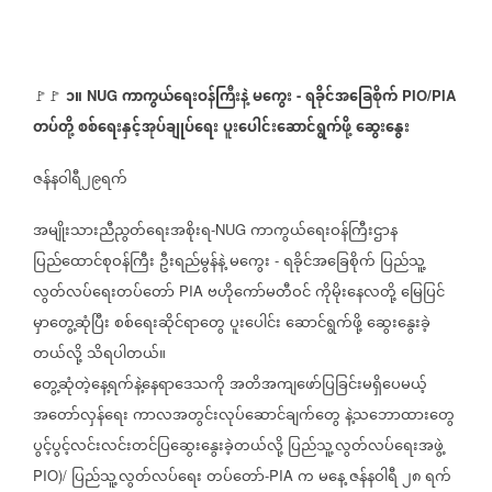
၁။
ကာကွယ်ရေးဝန်ကြီးနဲ့
မကွေး
ရခိုင်အခြေစိုက်
🚩🚩
⁩ ⁨NUG
-
PIO/PIA
တပ်တို့
စစ်ရေးနှင့်အုပ်ချုပ်ရေး
ပူးပေါင်းဆောင်ရွက်ဖို့
ဆွေးနွေး
ဇန်နဝါရီ၂၉ရက်
အမျိုးသားညီညွတ်ရေးအစိုးရ
ကာကွယ်ရေးဝန်ကြီးဌာန
-NUG
ပြည်ထောင်စုဝန်ကြီး
ဦးရည်မွန်နဲ့
မကွေး
ရခိုင်အခြေစိုက်
ပြည်သူ့
-
လွတ်လပ်ရေးတပ်တော်
ဗဟိုကော်မတီဝင်
ကိုမိုးနေလတို့
မြေပြင်
PIA
မှာတွေ့ဆုံပြီး
စစ်ရေးဆိုင်ရာတွေ
ပူးပေါင်း
ဆောင်ရွက်ဖို့
ဆွေးနွေးခဲ့
တယ်လို့
သိရပါတယ်။
တွေ့ဆုံတဲ့နေ့ရက်နဲ့နေရာဒေသကို
အတိအကျဖော်ပြခြင်းမရှိပေမယ့်
အတော်လှန်ရေး
ကာလအတွင်းလုပ်ဆောင်ချက်တွေ
နဲ့သဘောထားတွေ
ပွင့်ပွင့်လင်းလင်းတင်ပြဆွေးနွေးခဲ့တယ်လို့
ပြည်သူ့လွတ်လပ်ရေးအဖွဲ့
ပြည်သူ့လွတ်လပ်ရေး
တပ်တော်
က
မနေ့
ဇန်နဝါရီ
၂၈
ရက်
PIO)/
-PIA