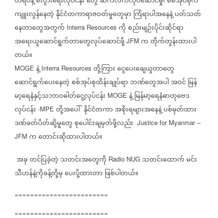
တရပ်နဲ့
စီးပွားရေးလုပ်ငန်း
တွေ
ဆက်လက်လုပ်ဆောင်မှု၊
စစ်အုပ်စုက
ကျူးလွန်နေတဲ့
နိုင်ငံတကာရာဇဝတ်မှုတွေမှာ
ကြံရာပါအနေနဲ့
ပတ်သတ်
နေတာတွေအတွက်
ကို
စည်းမျဉ်းပိုင်းဆိုင်ရာ
Interra Resources
အရေးယူဆောင်ရွက်တာတွေလုပ်ဆောင်ဖို့
က
တိုက်တွန်းထားပါ
JFM
တယ်။
နဲ့
တို့ကြား
ငွေပေးချေယူတာတွေ
MOGE
Interra Resources
ဆောင်ရွက်ပေးနေတဲ့
စစ်အုပ်စုထိန်းချုပ်ရာ
ဘဏ်တွေအပါ
အဝင်
မြန်
မာ့ရေနံနှင့်သဘာဝဓါတ်ငွေ့လုပ်ငန်း
နဲ့
မြန်မာ့ရေနံဓာတုဗေဒ
MOGE
လုပ်ငန်း
တို့အပေါ်
နိုင်ငံတကာ
အစိုးရများအနေနဲ့
ပစ်မှတ်ထား
-MPE
ဒဏ်ခတ်ပိတ်ဆို့မှုတွေ
စုပေါင်းချမှတ်ဖို့လည်း
Justice for Myanmar –
က
တောင်းဆိုထားပါတယ်။
JFM
အခု
တင်ပြခဲ့တဲ့
သတင်းအတွေကို
သတင်းထောက်
မင်း
Radio NUG
သီဟန်နဲ့ကိုခန့်တို့မှ
ပေးပို့ထားတာ
ဖြစ်ပါတယ်။
========================
========================