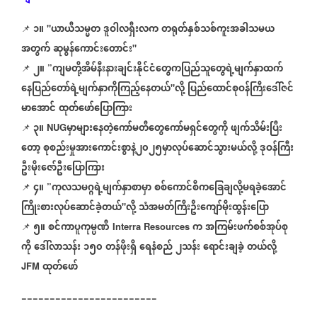
၁။
ယာယီသမ္မတ
ဒူဝါလရှီးလက
တရုတ်နှစ်သစ်ကူးအခါသမယ
📌
⁨⁨⁨⁨⁨
"
အတွက်
ဆုမွန်ကောင်းတောင်း
"
၂။
ကျမတို့အိမ်နီးနားချင်းနိုင်ငံတွေကပြည်သူတွေရဲ့မျက်နှာထက်
📌
⁨⁨⁨⁨⁨
”
နေပြည်တော်ရဲ့မျက်နှာကိုကြည့်နေတယ်
လို့
ပြည်ထောင်စုဝန်ကြီးဒေါ်ဇင်
"
မာအောင်
ထုတ်ဖော်ပြောကြား
၃။
မှာများနေတဲ့ကော်မတီတွေကော်မရှင်တွေကို
ဖျက်သိမ်းပြီး
📌
⁨⁨⁨⁨⁨
NUG
တော့
စုစည်းမှုအားကောင်းစွာနဲ့၂၀၂၅မှာလုပ်ဆောင်သွားမယ်လို့
ဒုဝန်ကြီး
ဦးမိုးဇော်ဦးပြောကြား
၄။
ကုလသမဂ္ဂရဲ့မျက်နှာစာမှာ
စစ်ကောင်စီကခြေချလို့မရခဲ့အောင်
📌
⁨⁨⁨⁨⁨
”
ကြိုးစားလုပ်ဆောင်ခဲ့တယ်
လို့
သံအမတ်ကြီးဦးကျော်မိုးထွန်းပြော
"
၅။
စင်ကာပူကုမ္ပဏီ
က
အကြမ်းဖက်စစ်အုပ်စု
📌
⁨⁨⁨⁨⁨
⁨
Interra Resources
ကို
ဒေါ်လာသန်း
၁၅၀
တန်ဖိုးရှိ
ရေနံစည်
၂သန်း
ရောင်းချခဲ့
တယ်လို့
ထုတ်ဖော်
JFM
========================