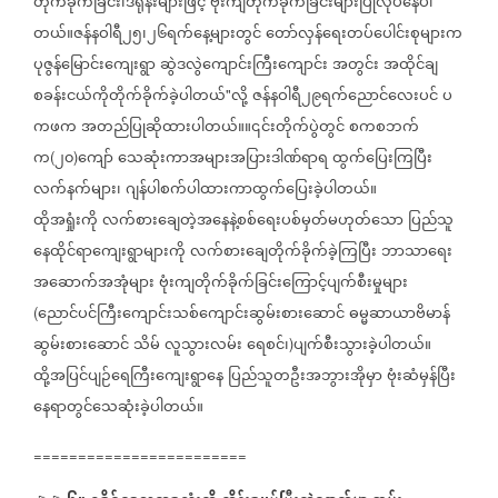
တိုက်ခိုက်ခြင်း၊ဒရုန်းများဖြင့်
ဗုံးကျဲတိုက်ခိုက်ခြင်းများပြုလုပ်နေပါ
တယ်။ဇန်နဝါရီ၂၅၊၂၆ရက်နေ့များတွင်
တော်လှန်ရေးတပ်ပေါင်းစုများက
ပုဇွန်မြောင်းကျေးရွာ
ဆွဲဒလွဲကျောင်းကြီးကျောင်း
အတွင်း
အထိုင်ချ
စခန်းငယ်ကိုတိုက်ခိုက်ခဲ့ပါတယ်
လို့
ဇန်နဝါရီ၂၉ရက်ညောင်လေးပင်
ပ
"
ကဖက
အတည်ပြုဆိုထားပါတယ်။။၎င်းတိုက်ပွဲတွင်
စကစဘက်
က
၂၀
ကျော်
သေဆုံးကာအများအပြားဒါဏ်ရာရ
ထွက်ပြေးကြပြီး
(
)
လက်နက်များ၊
ဂျန်ပါစက်ပါထားကာထွက်ပြေးခဲ့ပါတယ်။
ထိုအရှုံးကို
လက်စားချေတဲ့အနေနဲ့စစ်ရေးပစ်မှတ်မဟုတ်သော
ပြည်သူ
နေထိုင်ရာကျေးရွာများကို
လက်စားချေတိုက်ခိုက်ခဲ့ကြပြီး
ဘာသာရေး
အဆောက်အအုံများ
ဗုံးကျတိုက်ခိုက်ခြင်းကြောင့်ပျက်စီးမှုများ
ညောင်ပင်ကြီးကျောင်းသစ်ကျောင်းဆွမ်းစားဆောင်
ဓမ္မဆာယာဗိမာန်
(
ဆွမ်းစားဆောင်
သိမ်
လူသွားလမ်း
ရေစင်၊
ပျက်စီးသွားခဲ့ပါတယ်။
)
ထို့အပြင်ပျဉ်ရေကြီးကျေးရွာနေ
ပြည်သူတဦးအဘွားအိုမှာ
ဗုံးဆံမှန်ပြီး
နေရာတွင်သေဆုံးခဲ့ပါတယ်။
========================