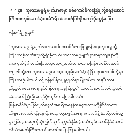
၄။
ကုလသမဂ္ဂရဲ့မျက်နှာစာမှာ
စစ်ကောင်စီကခြေချလို့မရခဲ့အောင်
📌📌
⁨⁨⁨⁨⁨
”
ကြိုးစားလုပ်ဆောင်ခဲ့တယ်
လို့
သံအမတ်ကြီးဦးကျော်မိုးထွန်းပြော
"
ဇန်နဝါရီ၂၉ရက်
ကုလသမဂ္ဂ
ရဲ့မျက်နှာစာမှာစစ်ကောင်စီကခြေချလို့မရခဲ့ဘူး။သူတို့
"
ကြိုးစားခဲ့တယ်။သူတို့ရှုံးခဲ့တယ်။ကုလသမဂ္ဂမျက်နှာစာမှာကျနော်တို့
ကာကွယ်ခဲ့ပါတယ်။ပြည်သူတွေရဲ့အသံဆက်လက်ကြားစေနိုင်အောင်
ကျနော်တို့ဟာ
ကုလသမဂ္ဂအထွေထွေညီလာခံနဲ့
လုံခြုံရေးကောင်စီတို့မှာ
ကြိုးစားခဲ့ပါတယ်
လို့
ဇန်နဝါရီလ၂၉ရက်မှာပြုလုပ်တဲ့
အမျိုးသား
"
ညီညွတ်ရေးအစိုးရ
နိုင်ငံခြားရေးဝန်ကြီးဌ၏
သတင်းစာရှင်းလင်းပွဲတွင်
သံအမတ်ကြီးဦးကျော်မိုးထွန်းကပြောပါတယ်။
မြန်မာနိုင်ငံမှာဖြစ်ပျက်နေတဲ့အခြေအနေနဲ့အနေအထားကိုနိုင်ငံတကာ
သိရှိအောင်တင်ပြနိုင်ခဲ့ပြီးတော့
လူ့အခွင့်အရေးကောင်စီနဲ့
ညီလာခံတို့
ILO
မှာမြန်မာ့အရေးကိုဆုံးဖြတ်ချက်ချမှတ်နိုင်တဲ့အထိလုပ်ဆောင်နိုင်ခဲ့တယ်
လို့သံအမတ်ကြီးကထပ်လောင်းပြောကြားပါတယ်။