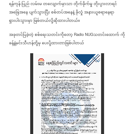
ရန်ကုန်
ပြည်
လမ်းမ
တလျောက်မှာသာ
တိုက်ခိုက်မှု
တိုးပွားလာရင်
-
အခြေအနေ
ပျက်သွားပြီး
စစ်တပ်အနေနဲ့
ခိုလှုံ
အနားယူစရာနေရာ
ရှားပါးသွားမှာ
ဖြစ်တယ်လို့ဆိုထားပါတယ်။
အခုတင်ပြခဲ့တဲ့
စစ်ရေးသတင်း‌ကိုတော့
သတင်းထောက်
ကို
Radio NUG
ခန့်နဲ့မင်းသီဟန်တို့မှ
ပေးပို့ထားတာဖြစ်ပါတယ်