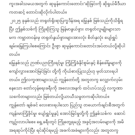
ကူးအခါသမယအတွက်
ဆုမွန်ကောင်းတောင်း
ဆိုခြင်းကို
ဆိုရှယ်မီဒီယာ
”
ကတဆင့်
တောင်းဆိုလိုက်ပါတယ်။
၂၀၂၅
ခုနှစ်သည်
တရုတ်ရိုးရာပြက္ခဒိန်အရ
မြွေနှစ်
ဖြစ်သည်ကိုသိရှိရ
ပြီး
ဤနှစ်သစ်ကို
ကြိုဆိုကြသူ
မြန်မာနွယ်ဖွား
တရုတ်လူမျိုးများသာ
မက
ကမ္ဘာတဝန်းမှ
တရုတ်နွယ်ဖွားများအားလုံး
စိတ်နှလုံး
ပျော်ရွှင်
ချမ်းမြေ့ကြပါစေကြောင်း
ဦးစွာ
ဆုမွန်ကောင်းတောင်းအပ်တယ်လို့ဆိုပါ
တယ်။
မြွေနှစ်သည်
ဉာဏ်ပညာကြီးရင့်မှု၊
ကြံ့ကြံ့ခံနိုင်စွမ်းနှင့်
စိန်ခေါ်မှုများကို
ကျော်လွှားအောင်မြင်ခြင်း
တို့ကို
ကိုယ်စားပြုသည်ဟု
မှတ်သားရပါ
တယ်။
ဤလက္ခဏာများသည်
ကျွန်တော်တို့
အတူတကွ
လျှောက်လှမ်း
နေသော
တော်လှန်ရေးခရီးကို
အလေးအနက်
ထင်ဟပ်သည့်
လက္ခဏာ
သင်္ကေတများလည်း
ဖြစ်တယ်လို့ယာယီသမ္မတကဆိုပါတယ်။
ကျွန်တော်
ချစ်ခင်
လေးစားရပါသော
ပြည်သူ
တယောက်ချင်းစီအတွက်
ကျန်းမာကြံ့ခိုင်မှု၊
ပျော်ရွှင်မှုနှင့်
အောင်မြင်မှုတို့ကို
ဤနှစ်သစ်က
ဆောင်
ကျဥ်းလာပါစေ။
ရှေ့ခရီးတွင်
ကြုံတွေ့ရမည့်
အခွင့်အလမ်းများကို
အမိ
အရဆုပ်ကိုင်ပြီး
ရင်ဆိုင်ရမည့်
အခက်အခဲများကိုလည်း
အတူတကွ