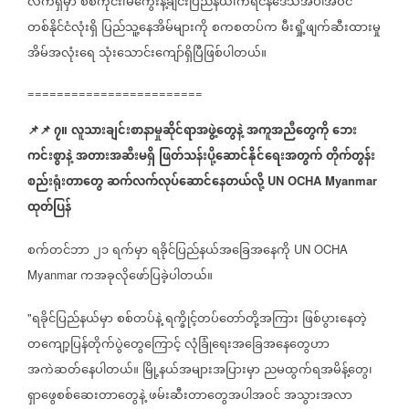
လက်ရှိမှာ
စစ်ကိုင်း၊မကွေးနဲ့ချင်းပြည်နယ်၊ကရင်နီဒေသအပါအဝင်
တစ်နိုင်ငံလုံးရှိ
ပြည်သူ့နေအိမ်များကို
စကစတပ်က
မီးရှို့ဖျက်ဆီးထားမှု
အိမ်အလုံးရေ
သုံးသောင်းကျော်ရှိပြီဖြစ်ပါတယ်။
========================
📌
📌
၇။
လူသားချင်းစာနာမှုဆိုင်ရာအဖွဲ့တွေနဲ့
အကူအညီတွေကို
ဘေး
ကင်းစွာနဲ့
အတားအဆီးမရှိ
ဖြတ်သန်းပို့ဆောင်နိုင်ရေးအတွက်
တိုက်တွန်း
စည်းရုံးတာတွေ
ဆက်လက်လုပ်ဆောင်နေတယ်လို့
UN OCHA Myanmar
ထုတ်ပြန်
စက်တင်ဘာ
၂၁
ရက်မှာ
ရခိုင်ပြည်နယ်အခြေအနေကို
UN OCHA
ကအခုလိုဖော်ပြခဲ့ပါတယ်။
Myanmar
ရခိုင်ပြည်နယ်မှာ
စစ်တပ်နဲ့
ရက္ခိုင့်တပ်တော်တို့အကြား
ဖြစ်ပွားနေတဲ့
"
တကျော့ပြန်တိုက်ပွဲတွေကြောင့်
လုံခြုံရေးအခြေအနေတွေဟာ
အကဲဆတ်နေပါတယ်။
မြို့နယ်အများအပြားမှာ
ညမထွက်ရအမိန့်တွေ၊
ရှာဖွေစစ်ဆေးတာတွေနဲ့
ဖမ်းဆီးတာတွေအပါအဝင်
အသွားအလာ