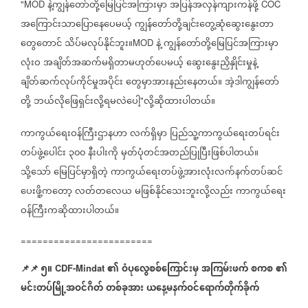
နဲ့ကျွန်တော်တို့မြေပြင်အကြားမှာ
အပြန်အလှန်ကျားကန်ဖို့
"MOD
COC
အကြောင်းသာပြောနေပေမယ့်
ကျွန်တော်တို့ချင်းတွေ့ဆုံဆွေးနွေးတာ
တွေတောင်
သိပ်မလုပ်နိုင်ဘူး။
နဲ့
ကျွန်တော်တို့မြေပြင်အကြားမှာ
MOD
လုံးဝ
အချိတ်အဆက်မရှိတာမဟုတ်ပေမယ့်
ဆွေးနွေးညှိနှိုင်းမှုနဲ့
ချိတ်ဆက်လုပ်ကိုင်မှုအပိုင်း
တွေမှာအားနည်းနေတယ်။
အဲ့ဒါကျွန်တော်
တို့
ဘယ်လိုဖြေရှင်းလို့ရမလဲပေါ့
လို့ဆိုထားပါတယ်။
"
ကာကွယ်ရေးဝန်ကြီးဌာနဟာ
လက်ရှိမှာ
ပြည်သူ့ကာကွယ်ရေးတပ်ရင်း
တပ်ဖွဲ့ပေါင်း
၃၀၀
နီးပါးကို
မှတ်ပုံတင်အတည်ပြုပြီးဖြစ်ပါတယ်။
သို့သော်
မြေပြင်မှာရှိတဲ့
ကာကွယ်ရေးတပ်ဖွဲ့အားလုံးလက်နက်တပ်ဆင်
ပေးဖိူ့ကတော့
လတ်တလေယ
မဖြစ်နိုင်သေးဘူးလို့လည်း
ကာကွယ်ရေး
ဝန်ကြီးကဆိုထားပါတယ်။
========================
📌
📌
၅။
၏
ဝံပုလွေစစ်ကြောင်းမှ
အကြမ်းဖက်
စကစ
၏
CDF-Mindat
မင်းတပ်မြို့အဝင်ဂိတ်
တစ်ခုအား
ယနေ့မနက်ဝင်ရောက်တိုက်ခိုက်