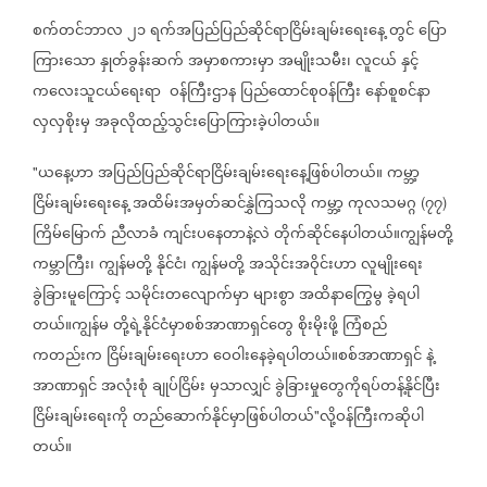
စက်တင်ဘာလ
၂၁
ရက်အပြည်ပြည်ဆိုင်ရာငြိမ်းချမ်းရေးနေ့
တွင်
ပြော
ကြားသော
နှုတ်ခွန်းဆက်
အမှာစကားမှာ
အမျိုးသမီး၊
လူငယ်
နှင့်
ကလေးသူငယ်ရေးရာ
ဝန်ကြီးဌာန
ပြည်ထောင်စုဝန်ကြီး
နော်စူစင်နာ
လှလှစိုးမှ
အခုလိုထည့်သွင်းပြောကြားခဲ့ပါတယ်။
ယနေ့ဟာ
အပြည်ပြည်ဆိုင်ရာငြိမ်းချမ်းရေးနေ့ဖြစ်ပါတယ်။
ကမ္ဘာ့
"
ငြိမ်းချမ်းရေးနေ့
အထိမ်းအမှတ်ဆင်နွှဲကြသလို
ကမ္ဘာ့
ကုလသမဂ္ဂ
၇၇
(
)
ကြိမ်မြောက်
ညီလာခံ
ကျင်းပနေတာနဲ့လဲ
တိုက်ဆိုင်နေပါတယ်။ကျွန်မတို့
ကမ္ဘာကြီး၊
ကျွန်မတို့
နိုင်ငံ၊
ကျွန်မတို့
အသိုင်းအဝိုင်းဟာ
လူမျိုးရေး
ခွဲခြားမူကြောင့်
သမိုင်းတလျောက်မှာ
များစွာ
အထိနာကြွေမွ
ခဲ့ရပါ
တယ်။ကျွန်မ
တို့ရဲ့နိုင်ငံမှာစစ်အာဏာရှင်တွေ
စိုးမိုးဖို့
ကြံစည်
ကတည်းက
ငြိမ်းချမ်းရေးဟာ
ဝေဝါးနေခဲ့ရပါတယ်။စစ်အာဏာရှင်
နဲ့
အာဏာရှင်
အလုံးစုံ
ချုပ်ငြိမ်း
မှသာလျှင်
ခွဲခြားမှုတွေကိုရပ်တန့်နိုင်ပြီး
ငြိမ်းချမ်းရေးကို
တည်ဆောက်နိုင်မှာဖြစ်ပါတယ်
လို့ဝန်ကြီးကဆိုပါ
"
တယ်။