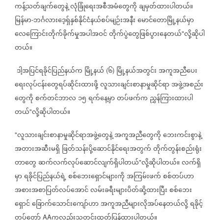
ကန့်သတ်ချက်တွေနဲ့
လုံခြုံရေးအစီအမံတွေကို
ချမှတ်ထားပါတယ်။
မြန်မာ
ဘင်္ဂလားဒေ့ရှ်နှစ်နိုင်ငံနယ်စပ်မျဉ်းအနီး
မောင်တောမြို့နယ်မှာ
-
လေကြောင်းတိုက်ခိုက်မှုအပါအဝင်
တိုက်ပွဲတွေဖြစ်ပွားနေတယ်
လို့ဆိုပါ
"
တယ်။
ဒါ့အ
ပြင်ရခိုင်ပြည်နယ်က
မြို့နယ်
၆
မြို့နယ်အတွင်း
အကူအညီပေး
(
)
ရေးလုပ်ငန်းတွေရပ်ဆိုင်းထားဖို့
လူသားချင်းစာနာမှုဆိုင်ရာ
အဖွဲ့အစည်း
တွေကို
စက်တင်ဘာလ
၁၅
ရက်နေ့မှာ
တပ်ဖက်က
ညွှန်ကြားထားပါ
တယ်
လို့ဆိုပါတယ်။
"
လူသားချင်းစာနာမှုဆိုင်ရာအဖွဲ့တွေနဲ့
အကူအညီတွေကို
ဘေးကင်းစွာနဲ့
"
အတားအဆီးမရှိ
ဖြတ်သန်းပို့ဆောင်နိုင်ရေးအတွက်
တိုက်တွန်းစည်းရုံး
တာတွေ
ဆက်လက်လုပ်ဆောင်လျက်ရှိပါတယ်
လို့ဆိုပါတယ်။
လက်ရှိ
"
မှာ
ရခိုင်ပြည်နယ်ရဲ့
စစ်ဘေးရှောင်များကို
အကြမ်းဖက်
စစ်တပ်ဟာ
အစားအစာပြတ်လပ်အောင်
လမ်းခရီးများပိတ်ဆို့ထားပြီး
စစ်ဘေး
ရှောင်
ခြောက်သောင်းကျော်ဟာ
အကူအညီများလိုအပ်နေတယ်လို့
ရခိုင့်
တပ်တော်
ကလည်းသတင်းထုတ်ပြန်ထားပါတယ်။
AA