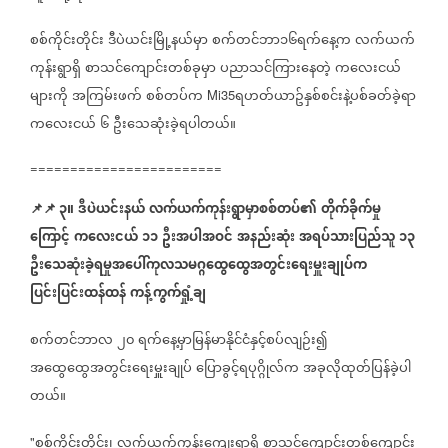
စစ်ကိုင်းတိုင်း
ဒီပဲယင်းမြို့နယ်မှာ
စက်တင်ဘာ၁၆ရက်နေ့က
လက်ယက်
ကုန်းရွာရှိ
စာသင်ကျောင်းတစ်ခုမှာ
ပညာသင်ကြားနေတဲ့
ကလေးငယ်
များကို
အကြမ်းဖက်
စစ်တပ်က
ရဟတ်ယာဥ်နှစ်စင်းနဲ့ပစ်ခတ်ခဲ့ရာ
Mi35
ကလေးငယ်
၆
ဦးသေဆုံးခဲ့ရပါတယ်။
========================
📌
📌
၃။
ဒီပဲယင်းနယ်
လက်ယက်ကုန်းရွာမှာစစ်တပ်၏
တိုက်ခိုက်မှု
ကြောင့်
ကလေးငယ်
၁၁
ဦးအပါအဝင်
အနည်းဆုံး
အရပ်သားပြည်သူ
၁၃
ဦးသေဆုံးခဲ့ရမှုအပေါ်ကုလသမဂ္ဂထွေထွေအတွင်းရေးမှူးချုပ်က
ပြင်းပြင်းထန်ထန်
ကန့်ကွက်ရှုံ့ချ
စက်တင်ဘာလ
၂၀
ရက်နေ့မှာမြန်မာနိုင်ငံနှင့်စပ်လျဉ်း၍
အထွေထွေအတွင်းရေးမှူးချုပ်
ပြောခွင့်ရပုဂ္ဂိုလ်က
အခုလိုထုတ်ပြန်ခဲ့ပါ
တယ်။
စစ်ကိုင်းတိုင်း၊
လက်ယက်ကုန်းကျေးရွာရှိ
စာသင်ကျောင်းတစ်ကျောင်း
"