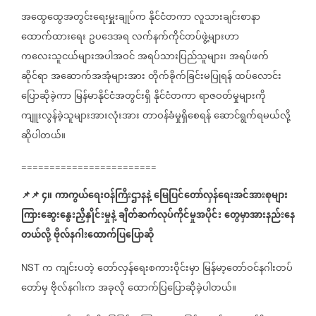
အထွေထွေအတွင်းရေးမှူးချုပ်က
နိုင်ငံတကာ
လူသားချင်းစာနာ
ထောက်ထားရေး
ဥပဒေအရ
လက်နက်ကိုင်တပ်ဖွဲ့များဟာ
ကလေးသူငယ်များအပါအဝင်
အရပ်သားပြည်သူများ၊
အရပ်ဖက်
ဆိုင်ရာ
အဆောက်အအုံများအား
တိုက်ခိုက်ခြင်းမပြုရန်
ထပ်လောင်း
ပြောဆိုခဲ့ကာ
မြန်မာနိုင်ငံအတွင်းရှိ
နိုင်ငံတကာ
ရာဇဝတ်မှုများကို
ကျူးလွန်ခဲ့သူများအားလုံးအား
တာဝန်ခံမှုရှိစေရန်
ဆောင်ရွက်ရမယ်လို့
ဆိုပါတယ်။
========================
📌
📌
၄။
ကာကွယ်ရေးဝန်ကြီးဌာနနဲ့
မြေပြင်တော်လှန်ရေးအင်အားစုများ
ကြားဆွေးနွေးညှိနှိုင်းမှုနဲ့
ချိတ်ဆက်လုပ်ကိုင်မှုအပိုင်း
တွေမှာအားနည်းနေ
တယ်လို့
ဗိုလ်နဂါးထောက်ပြပြောဆို
က
ကျင်းပတဲ့
တော်လှန်ရေးစကားဝိုင်းမှာ
မြန်မာ့တော်ဝင်နဂါးတပ်
NST
တော်မှ
ဗိုလ်နဂါးက
အခုလို
ထောက်ပြပြောဆိုခဲ့ပါတယ်။