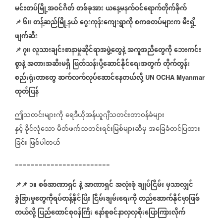
မင်းတပ်မြို့အဝင်ဂိတ်
တစ်ခုအား
ယနေ့မနက်ဝင်ရောက်တိုက်ခိုက်
📌
၆။
တန့်ဆည်မြို့နယ်
ဂွေးကုန်းကျေးရွာကို
စကစတပ်များက
မီးရှို့
ဖျက်ဆီး
📌
၇။
လူသားချင်းစာနာမှုဆိုင်ရာအဖွဲ့တွေနဲ့
အကူအညီတွေကို
ဘေးကင်း
စွာနဲ့
အတားအဆီးမရှိ
ဖြတ်သန်းပို့ဆောင်နိုင်ရေးအတွက်
တိုက်တွန်း
စည်းရုံးတာတွေ
ဆက်လက်လုပ်ဆောင်နေတယ်လို့
UN OCHA Myanmar
ထုတ်ပြန်
ဤသတင်းများကို
ရေဒီယိုအန်ယူဂျီသတင်းတာဝန်ခံများ
နှင့်
ခိုင်လုံသော
မိတ်ဖက်သတင်းရင်းမြစ်များဆီမှ
အခြေခံတင်ပြထား
ခြင်း
ဖြစ်ပါတယ်
========================
📌
📌
၁။
စစ်အာဏာရှင်
နဲ့
အာဏာရှင်
အလုံးစုံ
ချုပ်ငြိမ်း
မှသာလျှင်
ခွဲခြားမှုတွေကိုရပ်တန့်နိုင်ပြီး
ငြိမ်းချမ်းရေးကို
တည်ဆောက်နိုင်မှာဖြစ်
တယ်လို့
ပြည်ထောင်စုဝန်ကြီး
နော်စူစင်နာလှလှစိုးပြောကြားလိုက်