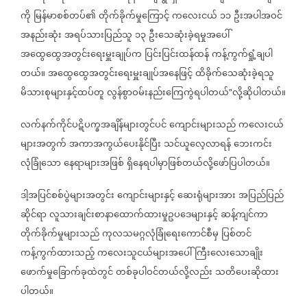
ကို
မြန်မာစစ်တပ်၏
တိုက်ခိုက်မှုကြောင့်
ကလေးငယ်
၁၁
ဦးအပါအဝင်
အနည်းဆုံး
အရပ်သားပြည်သူ
၁၃
ဦးသေဆုံးခဲ့ရမှုအပေါ်
အထွေထွေအတွင်းရေးမှူးချုပ်က
ပြင်းပြင်းထန်ထန်
ကန့်ကွက်ရှုံ့ချပါ
တယ်။
အထွေထွေအတွင်းရေးမှူးချုပ်အနေဖြင့်
ထိခိုက်သေဆုံးခဲ့ရသူ
မိသားစုများနှင့်ထပ်တူ
လွန်စွာဝမ်းနည်းကြေကွဲရပါတယ်
လို့ဆိုပါတယ်။
"
လက်နက်ကိုင်ပဋိပက္ခအချိန်များတွင်ပင်
ကျောင်းများသည်
ကလေးငယ်
များအတွက်
အကာအကွယ်ပေးနိုင်ပြီး
သင်ယူလေ့လာရန်
ဘေးကင်း
လုံခြုံသော
နေရာများအဖြစ်
ရှိနေရပါမှာဖြစ်တယ်လို့ဖော်ပြပါတယ်။
ဒါ့အပြင်စစ်ပွဲများအတွင်း
ကျောင်းများနှင့်
ဆေးရုံများအား
အပြည်ပြည်
ဆိုင်ရာ
လူသားချင်းစာနာထောက်ထားမှုဥပဒေများနှင့်
ဆန့်ကျင်ကာ
တိုက်ခိုက်မှုများသည်
ကုလသမဂ္ဂလုံခြုံရေးကောင်စီမှ
ပြစ်တင်
ကန့်ကွက်ထားသည့်
ကလေးသူငယ်များအပေါ်
ကြီးလေးသောချိုး
ဖောက်မှုခြောက်ခုထဲတွင်
တစ်ခုပါဝင်တယ်လို့လည်း
သတိပေးဆိုထား
ပါတယ်။