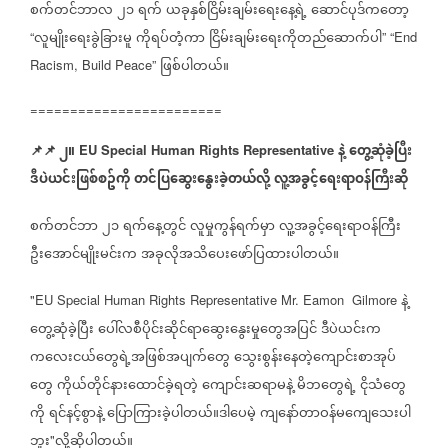
စက်တင်ဘာလ
၂၁
ရက်
ယခုနှစ်ငြိမ်းချမ်းရေးနေ့ရဲ့
ဆောင်ပုဒ်ကတော့
လူမျိုးရေးခွဲခြားမူ
ကိုရပ်တံ့ကာ
ငြိမ်းချမ်းရေးကိုတည်ဆောက်ပါ
“
” “End
ဖြစ်ပါတယ်။
Racism, Build Peace”
========================
📌
📌
၂။
နဲ့
တွေ့ဆုံခဲ့ပြီး
EU Special Human Rights Representative
ဒီပဲယင်းဖြစ်စဥ်ကို
တင်ပြဆွေးနွေးခဲ့တယ်လို့
လူ့အခွင့်ရေးရာဝန်ကြီးဆို
စက်တင်ဘာ
၂၁
ရက်‌နေ့တွင်
လူမှုကွန်ရက်မှာ
လူ့အခွင့်ရေးရာဝန်ကြီး
ဦးအောင်မျိုးမင်းက
အခုလိုအသိပေးဖော်ပြထားပါတယ်။
နဲ့
"EU Special Human Rights Representative Mr. Eamon
Gilmore
တွေ့ဆုံခဲ့ပြီး
ပေါ်လစီပိုင်းဆိုင်ရာဆွေးနွေးမှုတွေအပြင်
ဒီပဲယင်းက
ကလေးငယ်တွေရဲ့အဖြစ်အပျက်တွေ
သွေးစွန်းနေတဲ့ကျောင်းစာအုပ်
တွေ
ကိုယ်တိုင်နားထောင်ခဲ့ရတဲ့
ကျောင်းဆရာမနဲ့
မိဘတွေရဲ့
ငိုသံတွေ
ကို
ရင်နင့်စွာနဲ့
ပြောကြားခဲ့ပါတယ်။ဒါပေမဲ့
ကျနော်တာဝန်မကျေသေးပါ
ဘူး
လို့ဆိုပါတယ်။
"