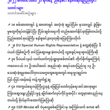
၂၀၂၂
စက်တင်ဘာလ
၂၁
ရက်နေ့
ညနေခင်း
နောက်ဆုံး
ရပြည်တွင်း
သတင်းများ
သတင်းခေါင်းစဉ်များ
-
📌 ၁။
စစ်အာဏာရှင်
နဲ့
အာဏာရှင်
အလုံးစုံ
ချုပ်ငြိမ်း
မှသာလျှင်
ခွဲခြား
မှုတွေကိုရပ်တန့်နိုင်ပြီး
ငြိမ်းချမ်းရေးကို
တည်ဆောက်နိုင်မှာဖြစ်တယ်လို့
ပြည်ထောင်စုဝန်ကြီး
နော်စူစင်နာလှလှစိုးပြောကြားလိုက်
📌
၂။
နဲ့
တွေ့ဆုံခဲ့ပြီး
ဒီ
EU Special Human Rights Representative
ပဲယင်းဖြစ်စဥ်ကို
တင်ပြဆွေးနွေးခဲ့တယ်လို့
လူ့အခွင့်ရေးရာဝန်ကြီးဆို
📌
၃။
ဒီပဲယင်းနယ်
လက်ယက်ကုန်းရွာမှာစစ်တပ်၏
တိုက်ခိုက်မှုကြောင့်
ကလေးငယ်
၁၁
ဦးအပါအဝင်
အနည်းဆုံး
အရပ်သားပြည်သူ
၁၃
ဦး
သေဆုံးခဲ့ရမှုအပေါ်ကုလသမဂ္ဂထွေထွေအတွင်းရေးမှူးချုပ်က
ပြင်းပြင်းထန်ထန်
ကန့်ကွက်ရှုံ့ချ
📌
၄။
ကာကွယ်ရေးဝန်ကြီးဌာနနဲ့
မြေပြင်တော်လှန်ရေးအင်အားစုများ
ကြားဆွေးနွေးညှိနှိုင်းမှုနဲ့
ချိတ်ဆက်လုပ်ကိုင်မှုအပိုင်း
တွေမှာအားနည်းနေ
တယ်လို့
ဗိုလ်နဂါးထောက်ပြပြောဆို
📌
၅။
၏
ဝံပုလွေစစ်ကြောင်းမှ
အကြမ်းဖက်
စကစ
၏
CDF-Mindat