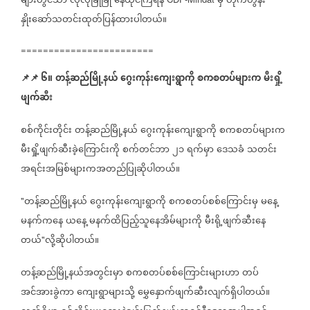
များတွင်သာ
လုံလုံခြုံခြုံ
နေထိုင်ကြရန်
မှ
တိုက်တွန်း
နှိုးဆော်သတင်းထုတ်ပြန်ထားပါတယ်။
========================
📌
📌
၆။
တန့်ဆည်မြို့နယ်
ဂွေးကုန်းကျေးရွာကို
စကစတပ်များက
မီးရှို့
ဖျက်ဆီး
စစ်ကိုင်းတိုင်း
တန့်ဆည်မြို့နယ်
ဂွေးကုန်းကျေးရွာကို
စကစတပ်များက
မီးရှို့ဖျက်ဆီးခဲ့ကြောင်းကို
စက်တင်ဘာ
၂၁
ရက်မှာ
ဒေသခံ
သတင်း
အရင်းအမြစ်များကအတည်ပြုဆိုပါတယ်။
တန့်ဆည်မြို့နယ်
ဂွေးကုန်းကျေးရွာကို
စကစတပ်စစ်ကြောင်းမှ
မနေ့
"
မနက်ကနေ
ယနေ့
မနက်ထိပြည့်သူနေအိမ်များကို
မီးရို့ဖျက်ဆီးနေ
တယ်
လို့ဆိုပါတယ်။
"
တန့်ဆည်မြို့နယ်အတွင်းမှာ
စကစတပ်စစ်ကြောင်းများဟာ
တပ်
အင်အားခွဲကာ
ကျေးရွာများသို့
မွှေနှောက်ဖျက်ဆီးလျက်ရှိပါတယ်။