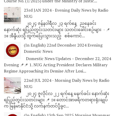
Course No. (1/2025) under the Ministry of Justic...
23rd JAN 2024 - Evening Daily News by Radio
NUG
၂၀၂၄ ဇန်နဝါရီလ ၂၃ ရက်နေ့ ညနေခင်း
နောက်ဆုံး ရပြည်တွင်းသတင်းများ သတင်းခေါင်းစဉ်များ - 📌
၁။ အိန္ဒိယသို့ ထွက်ပြေးသွားသည့် စစ်ကောင်...
(In English) 22nd December 2024 Evening
Domestic News
Domestic News Updates – December 22, 2024
Evening 📌📌 1. NUG Acting President Declares Military
Regime Approaching its Demise After Losi...
22nd JUL 2024 - Morning Daily News by Radio
NUG
၂၀၂၄ ဇူလိုင်လ ၂၂ ရက်နေ့ မနက်ခင်း နောက်ဆုံး
ရပြည်တွင်းသတင်းများ 📌 ၁။ တောင်အာဖရိကတရားရုံးချုပ်
က မြန်မာနိုင်ငံသို့ လက်နက်တင်ပို့ခွင...
(In English) 13th Sep 2025 Morning Myanmar