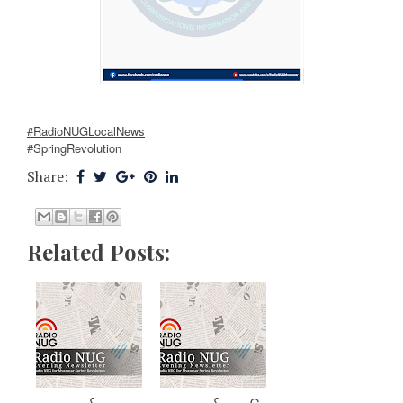
#RadioNUGLocalNews
#SpringRevolution
Share:
Related Posts: