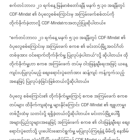
စက်တင်ဘာလ
၂၁
ရက်နေ့
မြန်မာစံတော်ချိန်
မနက်
၅
၃၀
အချိန်တွင်
:
၏
ဝံပုလွေစစ်ကြောင်းမှ
အကြမ်းဖက်စစ်တပ်ကို
CDF-Mindat
တိုက်ခိုက်ခဲ့တာလို့
ကအတည်ပြုဆိုပါတယ်။
CDF-Mindat
စက်တင်ဘာလ
၂၁
ရက်နေ့
မနက်
၅
၃၀
အချိန်တွင်
၏
"
:
CDF-Mindat
ဝံပုလွေစစ်ကြောင်းမှ
အကြမ်းဖက်
စကစ
၏
မင်းတပ်မြို့အဝင်ဂိတ်
တစ်ခုအား
ဝင်ရောက်တိုက်ခိုက်မှု့
ပြုလုပ်ခဲ့ပါတယ်
လို့
ဆိုပါတယ်။
ထို
"
တိုက်ခိုက်မှု့ဟာ
စကစ
အကြမ်းဖက်
တပ်မှ
ဝါဒဖြန့်ချီရေးအဖြင့်
ယနေ့
ကျင်းပပြုလုပ်မည့်
စျေးရောင်းပွဲတော်အား
ဆန့်ကျင်
ကန့်ကွက်သည့်
အနေဖြင့်
ပြုလုပ်ခဲ့ခြင်းဖြစ်တယ်လို့ဆိုပါတယ်။
ဝံပုလွေ
စစ်ကြောင်း၏
တိုက်ခိုက်မှု့ကြောင့်
စကစ
အကြမ်းဖက်
စကစ
တပ်များ
ထိခိုက်ကျဆုံးမှု့
များနိုင်ကြောင်း
၏
ဗျူဟာမှူး
CDF-Mindat
တစ်ဦးထံမှ
သတင်းပို့
ရရှိခဲ့တယ်လို့ဆိုပါတယ်။
မင်းတပ်မြို့ပေါ်ရှိ
အများပြည်သူများအနေဖြင့်
အကြမ်းဖက်
စကစ
၏
ဝါဒဖြန့်ချီရေး
စျေး
ရောင်းပွဲတော်သို့
ပူးပေါင်းဆောင်ရွက်မှု့
မပြုလုပ်ကြရန်နဲ့
မိမိတို့
နေအိမ်
CDF-Mindat