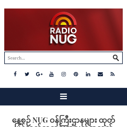
နေ့စဉ် NUG ဝန်ကြီးဌာနများ ထုတ်