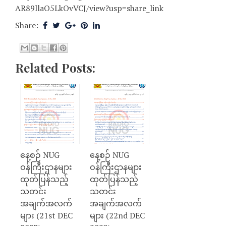
AR89llaO5LkOvVCJ/view?usp=share_link
Share:
Related Posts:
နေ့စဉ် NUG
နေ့စဉ် NUG
ဝန်ကြီးဌာနများ
ဝန်ကြီးဌာနများ
ထုတ်ပြန်သည့်
ထုတ်ပြန်သည့်
သတင်း
သတင်း
အချက်အလက်
အချက်အလက်
များ (21st DEC
များ (22nd DEC