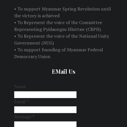
• To support Myanmar Spring Revolution until
the victory is achieved
• To Represent the voice of the Committee
Representing Pyidaungsu Hluttaw (CRPH)
• To Represent the voice of the National Unity
Government (NUG)
• To support founding of Myanmar Federal
Democracy Union
EMail Us
Name
Email
*
Message
*