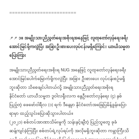
========================
၁။
အမျိုးသားညီညွတ်ရေးအစိုးရအနေဖြင့်
လူထုတော်လှန်ရေးခရီး
📌📌
⁨⁨⁨⁨⁨
အောင်မြင်ဖို့ကလွဲပြီး
အခြားဦးစားပေးလုပ်ငန်းမရှိကြောင်း
ယာယီသမ္မတ
ပြောကြား
အမျိုးသားညီညွတ်ရေးအစိုးရ
အနေဖြင့်
လူထုတော်လှန်ရေးခရီး
NUG
အောင်မြင်ပေါက်မြောက်ဖို့ကလွဲပြီး
အခြား
ဦးစားပေး
လုပ်ငန်းစဉ်မရှိ
ဘူးဆိုတာ
သိစေချင်ပါတယ်လို့
အမျိုးသားညီညွတ်ရေးအစိုးရ
နိုင်ငံတော်
ယာယီသမ္မတ
ဒူဝါလရှီးလက
နွေဦးတော်လှန်ရေး
၄
နှစ်
(
)
ပြည့်တဲ့
ဖေဖော်ဝါရီလ
၁
ရက်
ဒီနေ့မှာ
နိုင်ငံတော်အခြေပြမိန့်ခွန်းပြော
(
)
ရာမှာ
ထည့်သွင်းပြောဆိုသွားပါတယ်။
၂၀၂၁
စစ်တပ်အာဏာသိမ်းမှုကို
သန်းနှင့်ချီတဲ့
ပြည်သူတွေ
ခုခံ
(
)
ဆန့်ကျင်ခဲ့ကြပြီး
စစ်တပ်ရဲ့လုပ်ရပ်ကို
အလိုမရှိဘူးဆိုတာ
ကမ္ဘာကြီးသိ