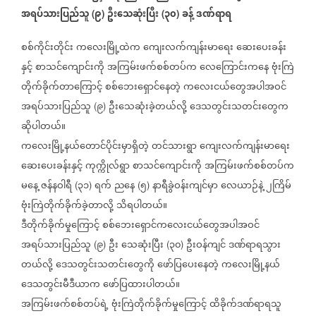
အရပ်သားပြည်သူ
၉
ဦးသေဆုံးပြီး
၃၀
ခန့်
ဒဏ်ရာရ
(
)
(
)
စစ်ကိုင်းတိုင်း
ကလေးမြို့ထဲက
ကျေးလက်ကျန်းမာရေး
ဆေးပေးခန်း
နှင့်
စာသင်ကျောင်းကို
အကြမ်းဖက်စစ်တပ်က
လေကြောင်းကနေ
ဗုံးကြဲ
တိုက်ခိုက်တာကြောင့်
စစ်ဘေးရှောင်နေတဲ့
ကလေးငယ်တွေအပါအဝင်
အရပ်သားပြည်သူ
၉
ဦးသေဆုံးခဲ့တယ်လို့
ဒေသတွင်းသတင်းတွေက
(
)
ဆိုပါတယ်။
ကလေးမြို့နယ်တောင်ပိုင်းမှာရှိတဲ့
တင်သားရွာ
ကျေးလက်ကျန်းမာရေး
ဆေးပေးခန်းနှင့်
ကုက္ကိုလ်ရွာ
စာသင်ကျောင်းကို
အကြမ်းဖက်စစ်တပ်က
မနေ့
ဇန်နဝါရီ
၃၁
ရက်
ညနေ
၅
နာရီခွဲဝန်းကျင်မှာ
လေယာဉ်နဲ့
၂ကြိမ်
(
)
(
)
ဗုံးကြဲတိုက်ခိုက်ခဲ့တာလို့
သိရပါတယ်။
ဒီတိုက်ခိုက်မှုကြောင့်
စစ်ဘေးရှောင်ကလေးငယ်တွေအပါအဝင်
အရပ်သားပြည်သူ
၉
ဦး
သေဆုံးပြီး
၃၀
ဦးဝန်ကျင်
ဒဏ်ရာရသွား
(
)
(
)
တယ်လို့
ဒေသတွင်းသတင်းတွေကို
ဖော်ပြပေးနေတဲ့
ကလေးမြို့နယ်
ဒေသတွင်းမီဒီယာက
ဖော်ပြထားပါတယ်။
အကြမ်းဖက်စစ်တပ်ရဲ့
ဗုံးကြဲတိုက်ခိုက်မှုကြောင့်
ထိခိုက်ဒဏ်ရာရသူ