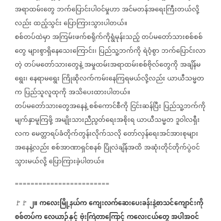
အရာထမ်းတွေ
ဘက်ပြောင်းပါဝင်မှုဟာ
အင်မတန်အရေးကြီးတယ်လို့
လည်း
ထည့်သွင်း
ပြောကြားသွားပါတယ်။
စစ်တပ်ထဲမှာ
အကြမ်းဖက်စရိုက်ကိုရွံမုန်းသည့်
တပ်မတော်သားစစ်စစ်
တွေ
များစွာရှိနေသေးကြောင်း၊
ပြည်သူ့ဘက်ကို
ရဲဝံ့စွာ
ဘက်ပြောင်းလာ
တဲ့
တပ်မတော်သားတွေနဲ့
အမှုထမ်းအရာထမ်းစစ်ဗိုလ်တွေကို
အချိန်မ
ရွေး၊
နေရာမရွေး
ကြိုဆိုလက်ကမ်းနေကြရမယ်လို့လည်း
ယာယီသမ္မတ
က
ပြည်သူလူထုကို
အသိပေးထားပါတယ်။
တပ်မတော်သားတွေအနေနဲ့
စစ်ကောင်စီကို
ငြင်းဆန်ပြီး
ပြည်သူ့ဘက်ကို
မျက်နှာမူကြဖို့
အမျိုးသားညီညွတ်ရေးအစိုးရ
ယာယီသမ္မတ
ဒူဝါလရှီး
လက
မေတ္တာရပ်ခံတိုက်တွန်းလိုက်သလို
တော်လှန်ရေးအင်အားစုများ
အနေနဲ့လည်း
စစ်အာဏာရှင်စနစ်
ပြိုလဲချိန်အထိ
အဆုံးတိုင်တိုက်ပွဲဝင်
သွားမယ်လို့
ပြောကြားခဲ့ပါတယ်။
========================
၂။
ကလေးမြို့နယ်က
ကျေးလက်ဆေးပေးခန်းနဲ့စာသင်ကျောင်းကို
🚩🚩
စစ်တပ်က
လေယာဉ်နှင့်
ဗုံးကြဲတာကြောင့်
ကလေးငယ်တွေ
အပါအဝင်