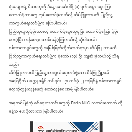
ရဲမေများရဲ့
မိဘတွေကို
ဒီနေ့
ဖေဖော်ဝါရီ
၁
ရက်နေ့မှာ
ငွေကြေး
(
)
ထောက်ပံ့တာတွေ
လုပ်ဆောင်ခဲ့တယ်လို့
ဆိပ်ဖြူဘာမထီ
ပြည်သူ့
ကာကွယ်ရေးတပ်ဖွဲ့က
ပြောပါတယ်။
ပြည်သူလူထုပံ့ပိုးထားတဲ့
ထောက်ပံ့ငွေတွေစုပြီး
ထောက်ပံ့ကြေး
ပံ့ပိုး
ပေးခဲ့ပြီး
ကန်တော့တောင်းပန်ခဲ့ကြတယ်လို့
ဆိုပါတယ်။
စစ်အာဏာရှင်တွေကို
အမြစ်ဖြတ်တိုက်ထုတ်ရာမှာ
ဆိပ်ဖြူ
ဘာမထီ
ပြည်သူ့ကာကွယ်ရေးတပ်ဖွဲ့က
ရဲဘော်
၁၃
ဦး
ကျဆုံးခဲ့တယ်လို့
သိရ
(
)
သည်။
ဆိပ်ဖြူဘာမထီပြည်သူ့ကာကွယ်ရေးတပ်ဖွဲ့ဟာ
ဆိပ်ဖြူမြို့နယ်
အခြေစိုက်
ပခုက္ကူခရိုင်
တပ်ရင်း
၄၊
တပ်ခွဲ
၂
အဖြစ်နဲ့
စစ်အာဏာရှင်
-
-
တွေကိုတွန်းလှန်နေတဲ့
တော်လှန်ရေးအဖွဲ့ဖြစ်ပါတယ်။
အခုတင်ပြခဲ့တဲ့
စစ်ရေးသတင်းတွေကို
သတင်းထောက်
ကို
Radio NUG
ခန့်က
ပေးပို့ထားတာ
ဖြစ်ပါတယ်။