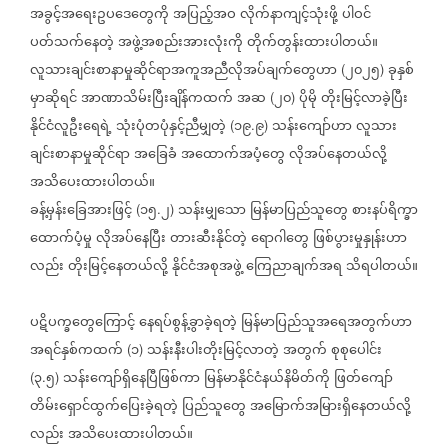
အခွင့်အရေးဥပဒေတွေကို
အပြည့်အဝ
လိုက်နာကျင့်သုံးဖို့
ပါဝင်
ပတ်သက်နေတဲ့
အဖွဲ့အစည်းအားလုံးကို
တိုက်တွန်းထားပါတယ်။
လူသားချင်းစာနာမှုဆိုင်ရာအကူအညီလိုအပ်ချက်တွေဟာ
၂၀၂၅
ခုနှစ်
(
)
မှာဆိုရင်
အာဏာသိမ်းပြီးချိန်ကထက်
အဆ
၂၀
ပိုမို
တိုးမြင့်လာခဲ့ပြီး
(
)
နိုင်ငံလူဦးရေရဲ့
သုံးပုံတပုံနှင့်ညီမျှတဲ့
၁၉
၉
သန်းကျော်ဟာ
လူသား
(
.
)
ချင်းစာနာမှုဆိုင်ရာ
အခြေခံ
အထောက်အပံ့တွေ
လိုအပ်နေတယ်လို့
အသိပေးထားပါတယ်။
ခန့်မှန်းခြေအားဖြင့်
၁၅
၂
သန်းမျှသော
မြန်မာပြည်သူတွေ
စားနပ်ရိက္ခာ
(
.
)
ထောက်ပံ့မှု
လိုအပ်နေပြီး
တားဆီးနိုင်တဲ့
ရောဂါတွေ
ဖြစ်ပွားမှုနှုန်းဟာ
လည်း
တိုးမြင့်နေတယ်လို့
နိုင်ငံအစုအဖွဲ့
ကြေညာချက်အရ
သိရပါတယ်။
ပဋိပက္ခတွေကြောင့်
နေရပ်စွန့်ခွာခဲ့ရတဲ့
မြန်မာပြည်သူအရေအတွက်ဟာ
အရင်နှစ်ကထက်
၁
သန်းနီးပါးတိုးမြင့်လာတဲ့
အတွက်
စုစုပေါင်း
(
)
၃
၅
သန်းကျော်ရှိနေပြီဖြစ်ကာ
မြန်မာနိုင်ငံနယ်နိမိတ်ကို
ဖြတ်ကျော်
(
.
)
တိမ်းရှောင်ထွက်ပြေးခဲ့ရတဲ့
ပြည်သူတွေ
အမြောက်အမြားရှိနေတယ်လို့
လည်း
အသိပေးထားပါတယ်။