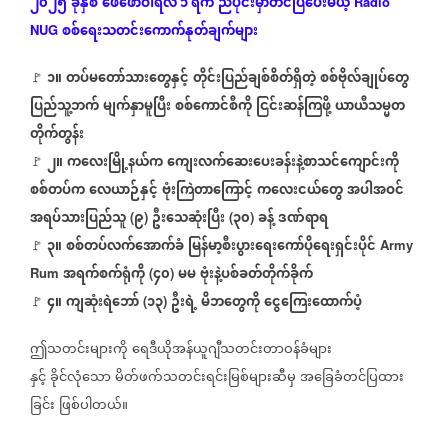
၂၀၂၅
ခုနှစ်
ဖေဖော်ဝါရီလ ၁ ရက်
ညပိုင်းမှာတင်ပြပေးမယ့်
Radio
စစ်ရေးသတင်းကောက်နုတ်ချက်များ
NUG
၁။
တပ်မတော်သားတွေနှင့်
တိုင်းပြည်ချစ်စိတ်ရှိတဲ့
စစ်ဗိုလ်ချုပ်တွေ
🚩
ပြည်သူ့ဘက်
မျက်နှာမူပြီး
စစ်ကောင်စီကို
ငြင်းဆန်ကြဖို့
ယာယီသမ္မတ
တိုက်တွန်း
၂။
ကလေးမြို့နယ်က
ကျေးလက်ဆေးပေးခန်းနဲ့စာသင်ကျောင်းကို
🚩
စစ်တပ်က
လေယာဉ်နှင့်
ဗုံးကြဲတာကြောင့်
ကလေးငယ်တွေ
အပါအဝင်
အရပ်သားပြည်သူ
၉
ဦးသေဆုံးပြီး
၃၀
ခန့်
ဒဏ်ရာရ
(
)
(
)
၃။
စစ်တပ်လက်အောက်ခံ
မြန်မာ့စီးပွားရေးကော်ပိုရေးရှင်းပိုင်
🚩
Army
အရက်စက်ရုံကို
၄၀
မမ
ဗုံးနဲ့ပစ်ခတ်တိုက်ခိုက်
Rum
(
)
၄။
ကျဆုံးရဲဘော်
၁၃
ဦးရဲ့
မိဘတွေကို
ငွေကြေးထောက်ပံ့
(
)
🚩
ဤသတင်းများကို
ရေဒီယိုအန်ယူဂျီသတင်းတာဝန်ခံများ
နှင့်
ခိုင်လုံသော
မိတ်ဖက်သတင်းရင်းမြစ်များဆီမှ
အခြေခံတင်ပြထား
ခြင်း
ဖြစ်ပါတယ်။