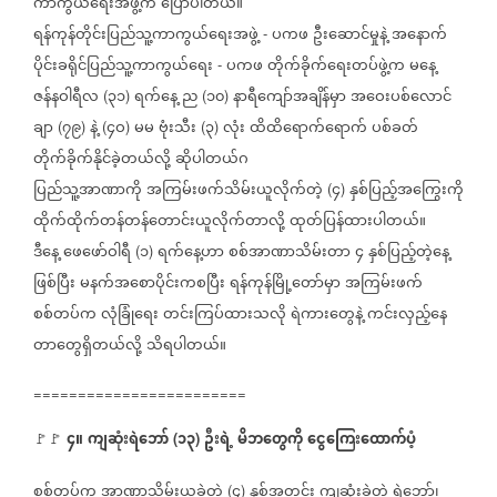
ကာကွယ်ရေးအဖွဲ့က
ပြောပါတယ်။
ရန်ကုန်တိုင်းပြည်သူ့ကာကွယ်ရေးအဖွဲ့
ပကဖ
ဦးဆောင်မှုနဲ့
အနောက်
-
ပိုင်းခရိုင်ပြည်သူ့ကာကွယ်ရေး
ပကဖ
တိုက်ခိုက်ရေးတပ်ဖွဲ့က
မနေ့
-
ဇန်နဝါရီလ
၃၁
ရက်နေ့
ည
၁၀
နာရီကျော်အချိန်မှာ
အဝေးပစ်လောင်
(
)
(
)
ချာ
၇၉
နဲ့
၄ဝ
မမ
ဗုံးသီး
၃
လုံး
ထိထိရောက်ရောက်
ပစ်ခတ်
(
)
(
)
(
)
တိုက်ခိုက်နိုင်ခဲ့တယ်လို့
ဆိုပါတယ်ဂ
ပြည်သူ့အာဏာကို
အကြမ်းဖက်သိမ်းယူလိုက်တဲ့
၄
နှစ်ပြည့်အကြွေးကို
(
)
ထိုက်ထိုက်တန်တန်တောင်းယူလိုက်တာလို့
ထုတ်ပြန်ထားပါတယ်။
ဒီနေ့
ဖေဖော်ဝါရီ
၁
ရက်နေ့ဟာ
စစ်အာဏာသိမ်းတာ
၄
နှစ်ပြည့်တဲ့နေ့
(
)
ဖြစ်ပြီး
မနက်အစောပိုင်းကစပြီး
ရန်ကုန်မြို့တော်မှာ
အကြမ်းဖက်
စစ်တပ်က
လုံခြုံရေး
တင်းကြပ်ထားသလို
ရဲကားတွေနဲ့
ကင်းလှည့်နေ
တာတွေရှိတယ်လို့
သိရပါတယ်။
========================
၄။
ကျဆုံးရဲဘော်
၁၃
ဦးရဲ့
မိဘတွေကို
ငွေကြေးထောက်ပံ့
🚩🚩
(
)
စစ်တပ်က
အာဏာသိမ်းယူခဲ့တဲ့
၄
နှစ်အတွင်း
ကျဆုံးခဲ့တဲ့
ရဲဘော်၊
(
)