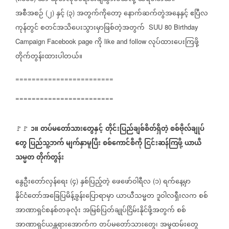
အစီအစဉ်
၂
နှင့်
၃
အတွက်ကိုတော့
နောက်ဆက်တွဲအနေနှင့်
ဧပြီလ
(
)
(
)
ကုန်တွင်
စတင်အသိပေးသွားမှာဖြစ်တဲ့အတွက်
SUU 80 Birthday
ကို
လုပ်ထားပေးကြဖို့
Campaign Facebook page
like and follow
တိုက်တွန်းထားပါတယ်။
========================
========================
၁။
တပ်မတော်သားတွေနှင့်
တိုင်းပြည်ချစ်စိတ်ရှိတဲ့
စစ်ဗိုလ်ချုပ်
🚩🚩
တွေ
ပြည်သူ့ဘက်
မျက်နှာမူပြီး
စစ်ကောင်စီကို
ငြင်းဆန်ကြဖို့
ယာယီ
သမ္မတ
တိုက်တွန်း
နွေဦးတော်လှန်ရေး
၄
နှစ်ပြည့်တဲ့
ဖေဖော်ဝါရီလ
၁
ရက်နေ့မှာ
(
)
(
)
နိုင်ငံတော်အခြေပြမိန့်ခွန်းပြောရာမှာ
ယာယီသမ္မတ
ဒူဝါလရှီးလက
စစ်
အာဏာရှင်စနစ်တခုလုံး
အမြစ်ပြတ်ချုပ်ငြိမ်းနိုင်ဖို့အတွက်
စစ်
အာဏာရှင်ယန္တရားအောက်က
တပ်မတော်သားတွေ၊
အမှုထမ်းတွေ