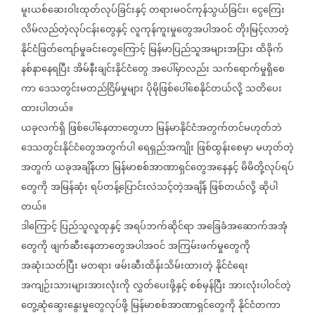
မူးယစ်ဆေးဝါးထုတ်လုပ်ခြင်းနှင့်
တရားမဝင်ကုန်သွယ်ခြင်း၊
ငွေကြေး
လိမ်လည်တဲ့လုပ်ငန်းတွေနှင့်
လူကုန်ကူးမှုတွေအပါအဝင်
တိုးမြင့်လာတဲ့
နိုင်ငံဖြတ်ကျော်မှုခင်းတွေကြောင့်
မြန်မာပြည်သူအများအပြား
ထိခိုက်
နစ်နာနေရပြီး
အိမ်နီးချင်းနိုင်ငံတွေ
အပေါ်မှာလည်း
သက်ရောက်မှုရှိစေ
ကာ
ဒေသတွင်းမတည်ငြိမ်မှုများ
ပိုမိုဖြစ်ပေါ်စေနိုင်တယ်လို့
သတိပေး
ထားပါတယ်။
ယခုလက်ရှိ
ဖြစ်ပေါ်နေတာတွေဟာ
မြန်မာနိုင်ငံအတွက်တင်မဟုတ်ဘဲ
ဒေသတွင်းနိုင်ငံတွေအတွက်ပါ
ရေရှည်အကျိုး
ဖြစ်ထွန်းစေမှာ
မဟုတ်တဲ့
အတွက်
ယခုအချိန်ဟာ
မြန်မာစစ်အာဏာရှင်တွေအနေနှင့်
မိမိတို့လုပ်ရပ်
တွေကို
အမြန်ဆုံး
ရပ်တန့်ပြောင်းလဲသင့်တဲ့အချိန်
ဖြစ်တယ်လို့
ဆိုပါ
တယ်။
ဒါကြောင့်
ပြည်သူလူထုနှင့်
အရပ်ဘက်ဆိုင်ရာ
အခြေခံအဆောက်အအုံ
တွေကို
ဖျက်ဆီးနေတာတွေအပါအဝင်
အကြမ်းဖက်မှုတွေကို
အဆုံးသတ်ပြီး
မတရား
ဖမ်းဆီးထိန်းသိမ်းထားတဲ့
နိုင်ငံရေး
အကျဉ်းသားများအားလုံးကို
လွှတ်ပေးဖို့နှင့်
စစ်မှန်ပြီး
အားလုံးပါဝင်တဲ့
တွေ့ဆုံဆွေးနွေးမှုတွေလုပ်ဖို့
မြန်မာစစ်အာဏာရှင်တွေကို
နိုင်ငံတကာ