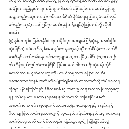
စေဖို့
လက်တွေ့ပြသနိုင်ခဲ့သလို့
ပြည်သူလူထုရဲ့အားပေးထောက်ခံမှုနှင့်
အမျိုးသားညီညွတ်ရေးအစိုးရအပါအဝင်
တိုင်းရင်းသားတော်လှန်ရေး
အဖွဲ့အစည်းတွေကလည်း
စစ်ကောင်စီကို
နိုင်ငံရေးနည်း၊
ခုခံတော်လှန်
စစ်နည်းတွေနဲ့
အောင်မြင်စွာ
တော်လှန်ဆန့်ကျင်ခဲ့ကြတယ်လို့
ဆိုပါ
တယ်။
၄
နှစ်အတွင်း
မြန်မာ့နိုင်ငံရေးသမိုင်းမှာ
အကျယ်ပြန့်ဆုံးနဲ့
အနက်ရှိုင်း
(
)
ဆုံးဖြစ်တဲ့
ခုခံတော်လှန်ရေးလှုပ်ရှားမှုတွေနှင့်
ချီတက်နိုင်ခဲ့တာ
လက်ရှိ
မှာဆိုရင်
တော်လှန်ရေးအင်အားစုများတွေဟာ
မြို့ပေါင်း
၁၄၀
ကျော်
(
)
ကို
ထိန်းချုပ်ကွပ်ကဲထားနိုင်ပြီ
ဖြစ်ပေမယ့်
ဒါဟာ
ခရီးဆုံးပန်းတိုင်
ရောက်တာ
မဟုတ်သေးဘူးလို့
ယာယီသမ္မတက
ပြောပါတယ်။
စစ်အာဏာရှင်စနစ်
အဆုံးတိုင်ပြိုလဲချိန်အထိ
ဆက်လက်တိုက်ပွဲဝင်ကြရ
အုံးမှာ
ဖြစ်ကြောင်းနှင့်
ဒီမိုကရေစီနှင့်
တရားမျှတမှုအတွက်
ပြည်သူတွေ
ရုန်းကန်လှုပ်ရှားနေတာ
၁၉၈၈
ခုနှစ်ကတည်းကဖြစ်ပြီး
ခေတ်
(
)
အဆက်ဆက်
စစ်အစိုးရလက်ထက်တွေမှာ
မတရားမှုနှင့်
အနိုင်ကျင့်၊
ဗိုလ်ကျ
ခြယ်လှယ်နေတာတွေကို
လူထုနည်း၊
နိုင်ငံရေးနည်းနှင့်
တော်လှန်
တိုက်ပွဲဝင်ခဲ့သလို
လက်ရှိမှာလည်း
ပြည်သူတွေရဲ့
ကြံ့ကြံ့ခိုင်နိုင်မှု