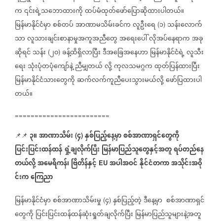
က
၎င်းရဲ့သဘောထားကို
ထပ်မံထုတ်ဖော်ပြောဆိုထားပါတယ်။
မြန်မာနိုင်ငံမှာ
စစ်တပ်
အာဏာမသိမ်းခင်က
လူဦးရေ
၁
သန်းလောက်
(
)
သာ
လူသားချင်းစာနာမှုအကူအညီတွေ
အရေးပေါ်
လိုအပ်နေရာက
အခု
ဆိုရင်
သန်း
၂၀
ခန့်ထိရှိလာပြီး
ဒီအခြေအနေဟာ
မြန်မာနိုင်ငံရဲ့
လူသီး
(
)
ရေး
သုံးပုံတပုံကျော်နဲ့
ညီမျှတယ်
လို့
ကုလသမဂ္ဂက
ထုတ်ပြန်ထားပြီး
မြန်မာနိုင်ငံသားတွေကို
ဆက်လက်ကူညီပေးသွားမယ်လို့
ဖော်ပြထားပါ
တယ်။
========================
၃။
အာဏာသိမ်း
၄
နှစ်ပြည့်နေ့မှာ
စစ်အာဏာရှင်တွေကို
📌📌
⁨⁨⁨⁨⁨
(
)
ပြင်းပြင်းထန်ထန်
ရှုံ့ချလိုက်ပြီး
မြန်မာပြည်သူတွေနှင့်အတူ
ရပ်တည်နေ
တယ်လို့
အမေရိကန်၊
ဗြိတိန်နှင့်
အပါအဝင်
နိုင်ငံတကာ
အသိုင်းအ၀ို
EU
င်းက
ကြေညာ
မြန်မာနိုင်ငံမှာ
စစ်အာဏာသိမ်းမှု
၄
နှစ်ပြည့်တဲ့
ဒီနေ့မှာ
စစ်အာဏာရှင်
(
)
တွေကို
ပြင်းပြင်းထန်ထန်ဆုံးရှုတ်ချလိုက်ပြီး
မြန်မာပြည်သူများနဲ့အတူ