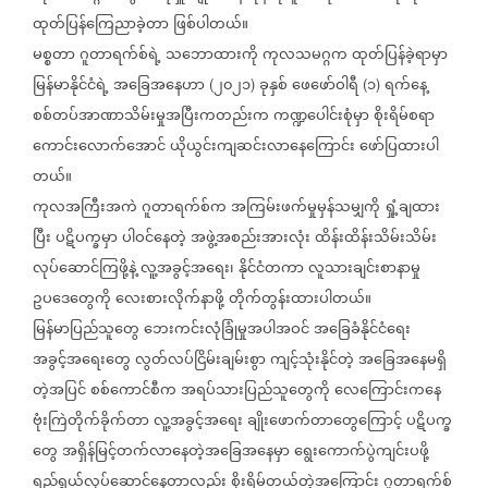
ထုတ်ပြန်ကြေညာခဲ့တာ
ဖြစ်ပါတယ်။
မစ္စတာ
ဂူတာရက်စ်ရဲ့
သဘောထားကို
ကုလသမဂ္ဂက
ထုတ်ပြန်ခဲ့ရာမှာ
မြန်မာနိုင်ငံရဲ့
အခြေအနေဟာ
၂၀၂၁
ခုနှစ်
ဖေဖော်ဝါရီ
၁
ရက်နေ့
(
)
(
)
စစ်တပ်အာဏာသိမ်းမှုအပြီးကတည်းက
ကဏ္ဍပေါင်းစုံမှာ
စိုးရိမ်စရာ
ကောင်းလောက်အောင်
ယိုယွင်းကျဆင်းလာနေကြောင်း
ဖော်ပြထားပါ
တယ်။
ကုလအကြီးအကဲ
ဂူတာရက်စ်က
အကြမ်းဖက်မှုမှန်သမျှကို
ရှုံ့ချထား
ပြီး
ပဋိပက္ခမှာ
ပါဝင်နေတဲ့
အဖွဲ့အစည်းအားလုံး
ထိန်းထိန်းသိမ်းသိမ်း
လုပ်ဆောင်ကြဖို့နဲ့
လူ့အခွင့်အရေး၊
နိုင်ငံတကာ
လူသားချင်းစာနာမှု
ဥပဒေတွေကို
လေးစားလိုက်နာဖို့
တိုက်တွန်းထားပါတယ်။
မြန်မာပြည်သူတွေ
ဘေးကင်းလုံခြုံမှုအပါအဝင်
အခြေခံနိုင်ငံရေး
အခွင့်အရေးတွေ
လွတ်လပ်ငြိမ်းချမ်းစွာ
ကျင့်သုံးနိုင်တဲ့
အခြေအနေမရှိ
တဲ့အပြင်
စစ်ကောင်စီက
အရပ်သားပြည်သူတွေကို
လေကြောင်းကနေ
ဗုံးကြဲတိုက်ခိုက်တာ
လူ့အခွင့်အရေး
ချိုးဖောက်တာတွေကြောင့်
ပဋိပက္ခ
တွေ
အရှိန်မြင့်တက်လာနေတဲ့အခြေအနေမှာ
ရွေးကောက်ပွဲကျင်းပဖို့
ရည်ရွယ်လုပ်ဆောင်နေတာလည်း
စိုးရိမ်တယ်တဲ့အကြောင်း
ဂူတာရက်စ်