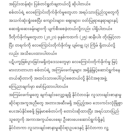
အပြင်းထန်ဆုံး
ပြစ်တင်ရှုတ်ချတယ်လို့
ဆိုပါတယ်။
စစ်တပ်ရဲ့
လေကြောင်းတိုက်ခိုက်မှုတွေဟာ
အရပ်သားပြည်သူတွေကို
အသက်ဆုံးရှုံးစေပြီး
ကျောင်းများ၊
ဈေးများ၊
ဝတ်ပြုရာနေရာများနှင့်
ဆေးရုံ၊ဆေးခန်းများကို
ပျက်စီးစေခဲ့တယ်လို့လည်း
ပါရှိပါတယ်။
ဒီတိုက်ခိုက်မှုတွေဟာ
၂၀၂၁
ခုနှစ်ကထက်
၂၅
ဆနီးပါး
တိုးမြင့်လာ
(
)
(
)
ပြီး
တရက်ကို
လေကြောင်းတိုက်ခိုက်မှု
ပျမ်းမျှ
၃
ကြိမ်
ရှိတယ်လို့
(
)
လည်း
အသိပေးထားပါတယ်။
ပဋိပက္ခဖြစ်ပွားခြင်းမရှိတဲ့ဒေသတွေမှာ
လေကြောင်းတိုက်ခိုက်မှု
မြင့်
မားလာတာဟာ
စစ်တပ်ရဲ့
အကြမ်းဖက်မှုများ
အရှိန်မြှင့်ဆောင်ရွက်နေ
တယ်ဆိုတာကို
အထင်းသားပေါ်လွင်စေတယ်လို့
နိုင်ငံအစုအဖွဲ့
ကြေညာချက်မှာ
ဖော်ပြထားပါတယ်။
အကြမ်းဖက်မှုတွေ
ချက်ချင်းလျှော့ချဖို့
နိုင်ငံတဝန်း
လူသားချင်းစာနာမှု
ဆိုင်ရာအကူအညီတွေ
အတားအဆီးမရှိ
အပြည့်အဝ
ဘေးကင်းလုံခြုံစွာ
ပေးအပ်နိုင်စေဖို့
မြန်မာစစ်တပ်ကို
တောင်းဆိုထားပြီး
အရပ်သားပြည်
သူတွေကို
အကာအကွယ်ပေးရေး
ဦးစားပေးဆောင်ရွက်ဖို့နှင့်
နိုင်ငံတကာ
လူသားချင်းစာနာမှုဆိုင်ရာဥပဒေနှင့်
နိုင်ငံတကာ
လူ့