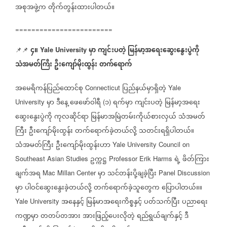
အစုအဖွဲ့က
တိုက်တွန်းထားပါတယ်။
========================
၄။
မှာ
ကျင်းပတဲ့
မြန်မာ့အရေးဆွေးနွေးပွဲကို
📌📌
⁨⁨⁨⁨⁨
Yale University
သံအမတ်ကြီး
ဦးကျော်မိုးထွန်း
တက်ရောက်
အမေရိကန်ပြည်ထောင်စု
ပြည်နယ်မှာရှိတဲ့
Connecticut
Yale
မှာ
ဒီနေ့
ဖေဖော်ဝါရီ
၁
ရက်မှာ
ကျင်းပတဲ့
မြန်မာ့အရေး
University
(
)
ဆွေးနွေးပွဲကို
ကုလဆိုင်ရာ
မြန်မာအမြဲတမ်းကိုယ်စားလှယ်
သံအမတ်
ကြီး
ဦးကျော်မိုးထွန်း
တက်ရောက်ခဲ့တယ်လို့
သတင်းရရှိပါတယ်။
သံအမတ်ကြီး
ဦးကျော်မိုးထွန်းဟာ
Yale University Council on
ဥက္ကဋ္ဌ
ရဲ့
ဖိတ်ကြား
Southeast Asian Studies
Professor Erik Harms
ချက်အရ
မှာ
သင်တန်းပို့ချခဲ့ပြီး
Mac Millan Center
Panel Discussion
မှာ
ပါဝင်ဆွေးနွေးခဲ့တယ်လို့
တက်ရောက်ခဲ့သူတွေက
ပြောပါတယ်။။
အနေနှင့်
မြန်မာအရေးကိစ္စနှင့်
ပတ်သက်ပြီး
ပညာရေး
Yale University
ကဏ္ဍမှာ
တတပ်တအား
အားဖြည့်ပေးလိုတဲ့
ရည်ရွယ်ချက်နှင့်
ဒီ