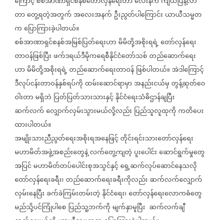
ကြောင့်
စစ်အာဏာရှင်စနစ်တော်လှန်ရေးဟာ
လေးနက်
ကျယ်ပြန့်လာ
တာ
တွေ့ရတဲ့အတွက်
အလေးအနက်
ဦးညွတ်ပါကြောင်း
ယာယီသမ္မတ
က
ပြောကြားခဲ့ပါတယ်။
စစ်အာဏာရှင်စနစ်အမြစ်ပြတ်ရေးဟာ
မိမိတို့အစိုးရရဲ့
တော်လှန်ရေး
တာဝန်ဖြစ်ပြီး
ဖက်ဒရယ်ဒီမိုကရေစီနိုင်ငံတော်သစ်
တည်ဆောက်ရေး
ဟာ
မိမိတို့အစိုးရရဲ့
တည်ဆောက်ရေးတာဝန်
ဖြစ်ပါတယ်။
အဲဒါကြောင့်
ဒီလုပ်ငန်းတာဝန်နှစ်ရပ်ကို
ထမ်းဆောင်ရာမှာ
အနည်းငယ်မှ
တွန့်ဆုတ်ဝေ
ဝါးတာ
မရှိဘဲ
ပြတ်ပြတ်သားသားနှင့်
နိုင်ငံရေးသံဓိဌာန်ချပြီး
ဆက်လက်
လျှောက်လှမ်းသွားမယ်လို့လည်း
ပြည်သူလူထုကို
ကတိပေး
ထားပါတယ်။
အမျိုးသားညီညွတ်ရေးအစိုးရအနေဖြင့်
တိုင်းရင်းသားတော်လှန်ရေး
မဟာမိတ်အဖွဲ့အစည်းတွေနဲ့
လက်တွေ့ကျတဲ့
ပူးပေါင်း
ဆောင်ရွက်မှုတွေ
အပြင်
မဟာမိတ်တပ်ပေါင်းစုအသွင်နှင့်
ရှေ့ဆက်လုပ်ဆောင်နေသလို
တော်လှန်ရေးခရီး၊
တည်ဆောက်ရေးခရီးကိုလည်း
ဆက်လက်လျှောက်
လှမ်းနေပြီး
ခက်ခဲကြမ်းတမ်းတဲ့
နိုင်ငံရေး၊
တော်လှန်ရေးလောကဓံတွေ
မည်သို့ပင်ကြုံပါစေ
ပြည်သူ့ဘက်ကို
မျက်နှာမူပြီး
ဆက်လက်ချီ