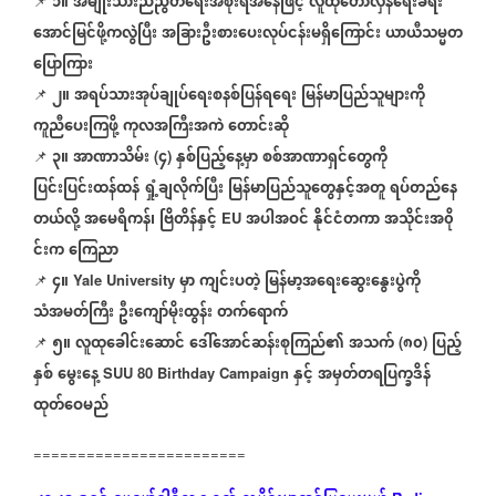
၁။
အမျိုးသားညီညွတ်ရေးအစိုးရအနေဖြင့်
လူထုတော်လှန်ရေးခရီး
📌
⁨⁨⁨⁨⁨
အောင်မြင်ဖို့ကလွဲပြီး
အခြားဦးစားပေးလုပ်ငန်းမရှိကြောင်း
ယာယီသမ္မတ
ပြောကြား
၂။
အရပ်သားအုပ်ချုပ်ရေးစနစ်ပြန်ရရေး
မြန်မာပြည်သူများကို
📌
⁨⁨⁨⁨⁨
ကူညီ‌ပေးကြဖို့
ကုလအကြီးအကဲ
တောင်းဆို
၃။
အာဏာသိမ်း
၄
နှစ်ပြည့်နေ့မှာ
စစ်အာဏာရှင်တွေကို
📌
⁨⁨⁨⁨⁨
(
)
ပြင်းပြင်းထန်ထန်
ရှုံ့ချလိုက်ပြီး
မြန်မာပြည်သူတွေနှင့်အတူ
ရပ်တည်နေ
တယ်လို့
အမေရိကန်၊
ဗြိတိန်နှင့်
အပါအဝင်
နိုင်ငံတကာ
အသိုင်းအ၀ို
EU
င်းက
ကြေညာ
၄။
မှာ
ကျင်းပတဲ့
မြန်မာ့အရေးဆွေးနွေးပွဲကို
📌
⁨⁨⁨⁨⁨
Yale University
သံအမတ်ကြီး
ဦးကျော်မိုးထွန်း
တက်ရောက်
၅။
လူထုခေါင်းဆောင်
ဒေါ်အောင်ဆန်းစုကြည်၏
အသက်
၈၀
ပြည့်
📌
⁨⁨⁨⁨⁨
(
)
နှစ်
မွေးနေ့
နှင့်
အမှတ်တရပြက္ခဒိန်
SUU 80 Birthday Campaign
ထုတ်ဝေမည်
========================