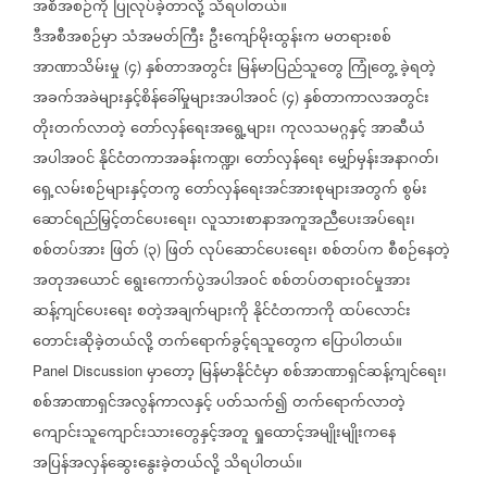
အစီအစဉ်ကို
ပြုလုပ်ခဲ့တာလို့
သိရပါတယ်။
ဒီအစီအစဉ်မှာ
သံအမတ်ကြီး
ဦးကျော်မိုးထွန်းက
မတရားစစ်
အာဏာသိမ်းမှု
၄
နှစ်တာအတွင်း
မြန်မာပြည်သူတွေ
ကြုံတွေ့
ခဲ့ရတဲ့
(
)
အခက်အခဲများနှင့်စိန်ခေါ်မှုများအပါအဝင်
၄
နှစ်တာကာလအတွင်း
(
)
တိုးတက်လာတဲ့
တော်လှန်ရေးအရွေ့များ၊
ကုလသမဂ္ဂနှင့်
အာဆီယံ
အပါအဝင်
နိုင်ငံတကာအခန်းကဏ္ဍ၊
တော်လှန်ရေး
မျှော်မှန်းအနာဂတ်၊
ရှေ့လမ်းစဉ်များနှင့်တကွ
တော်လှန်ရေးအင်အားစုများအတွက်
စွမ်း
ဆောင်ရည်မြှင့်တင်ပေးရေး၊
လူသားစာနာအကူအညီပေးအပ်ရေး၊
စစ်တပ်အား
ဖြတ်
၃
ဖြတ်
လုပ်ဆောင်ပေးရေး၊
စစ်တပ်က
စီစဉ်နေတဲ့
(
)
အတုအယောင်
ရွေးကောက်ပွဲအပါအဝင်
စစ်တပ်တရားဝင်မှုအား
ဆန့်ကျင်ပေးရေး
စတဲ့အချက်များကို
နိုင်ငံတကာကို
ထပ်လောင်း
တောင်းဆိုခဲ့တယ်လို့
တက်ရောက်ခွင့်ရသူတွေက
ပြောပါတယ်။
မှာတော့
မြန်မာနိုင်ငံမှာ
စစ်အာဏာရှင်ဆန့်ကျင်ရေး၊
Panel Discussion
စစ်အာဏာရှင်အလွန်ကာလနှင့်
ပတ်သက်၍
တက်ရောက်လာတဲ့
ကျောင်းသူကျောင်းသားတွေနှင့်အတူ
ရှုထောင့်အမျိုးမျိုးကနေ
အပြန်အလှန်ဆွေးနွေးခဲ့တယ်လို့
သိရပါတယ်။