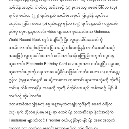
ကမ်ပိန်းအတွင်း
ပါဝင်တဲ့
အစီအစဉ်
၃
ခုကတော့
ဖေဖေါ်ဝါရီလ
၁၃
(
)
(
)
ရက်မှ
မတ်လ
၂၂
ရက်နေ့ထိ
အထိမ်းအမှတ်
ပြက္ခဒိန်
ထုတ်ဝေ
(
)
ရောင်းချခြင်း၊
မေလ
၁
ရက်နေ့မှ
ဇွန်လ
၁၉
ရက်နေ့အထိ
ကမ္ဘာတစ်
(
)
(
)
ဝှမ်းမှ
မွေးနေ့ဆုတောင်း
များအား
စုဆောင်းကာ
video
Guinness
တွင်
စံချိန်ချိုးပြီး
လူထုခေါင်းဆောင်ကို
World Record Book
ဘယ်လောက်ချစ်ကြောင်း
ပြသမည့်အစီအစဉ်နှင့်
တတိယအစီအစဉ်
အနေဖြင့်
လူထုခေါင်းဆောင်
ဒေါ်အောင်ဆန်းစုကြည်အတွက်
မွေးနေ့
ဆုတောင်း
လေးများအား
ဝယ်ယူပြီး
မွေးနေ့
Electronic Birthday Card
ဆုတောင်းများကို
ရေးသားပေးပို့နိုင်မှာဖြစ်ပါတယ်။
မေလ
၁
ရက်နေ့မှ
(
)
ဇွန်လ
၁၉
ရက်နေ့ထိ
ပေးပို့လာသော
ဆုတောင်းများအားလုံးကို
ကိုထိန်
(
)
လင်းမှ
သိမ်းထားပြီး
အမေ့ကို
သူကိုယ်တိုင်ပေးမည့်
အစီအစဉ်
ဖြစ်ပါ
တယ်လို့
ဆိုပါတယ်။
ပထမအစီအစဉ်ဖြစ်တဲ့
မွေးနေ့အမှတ်တရပြက္ခဒိန်ကို
ဖေဖေါ်ဝါရီလ
၁၃
ရက်
ဗိုလ်ချုပ်မွေးနေ့
မှာ
စတင်ပြီး
သက်ဆိုင်ရာ
နိုင်ငံအလိုက်
(
)
(
)
များထံတွင်
ဝယ်ယူနိုင်မှာဖြစ်ပြီး
အရေအတွက်
Fundraiser
Preorder
၈၀၀၀
သာ
ထုတ်လုပ်ရောင်းချသွားမယ်လို့
သိရပါတယ်။
(
)