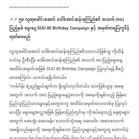
========================
၅။
လူထုခေါင်းဆောင်
ဒေါ်အောင်ဆန်းစုကြည်၏
အသက်
၈၀
📌📌
⁨⁨⁨⁨⁨
(
)
ပြည့်နှစ်
မွေးနေ့
နှင့်
အမှတ်တရပြက္ခဒိန်
SUU 80 Birthday Campaign
ထုတ်ဝေမည်
လူထုခေါင်းဆောင်
ဒေါ်အောင်ဆန်းစုကြည်၏သားငယ်ဖြစ်သူ
ကိုထိန်
လင်းမှ
ဦးစီးပြီး
ဒေါ်အောင်ဆန်းစုကြည်၏
အသက်
၈၀
ပြည့်မွေးနေ့
အထိမ်းအမှတ်အဖြစ်
ပြုလုပ်ရန်
စီစဉ်
SUU 80 Birthday Campaign
ထားကြောင်း
သတင်းရရှိပါတယ်။
ကမ်ပိန်း
ရဲ့ရည်ရွယ်ချက်က
ရိုးရှင်းလှပါတယ်။
သားဖြစ်သူမှ
အမေ့
"
အတွက်
အသက်
၈၀
ပြည့်မွေးနေ့ပွဲလေးကို
အမေ့ကိုချစ်သည့်
မြန်မာ
(
)
ပြည်သူပြည်သားများနှင့်အတူတကွ
အထိမ်းအမှတ်လေးတစ်ခု
ပြုလုပ်
ပေးပြီး
မွေးနေ့အလှူအဖြစ်
မြန်မာပြည်တွင်းမှ
လိုအပ်နေသည့်
နေရာများ
အတွက်
ဆေးရုံ၊
ဆေးခန်း၊
သောက်သုံးရေ၊
ဆေးဝါး၊
အစားသောက်
အစရှိသည်များကို
အမေ့ကိုချစ်သော
ပြည်သူများနှင့်အတူတူ
ထောက်ပံ့
ပေးသွားမည့်ရည်ရွယ်ချက်လေးဖြစ်ပါတယ်။
လို့
ဖော်ပြထားပါတယ်။
"