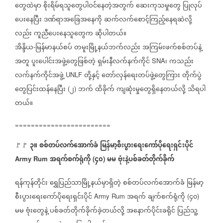
တွေထဲမှာ
စိုးရိမ်ရသူတွေပါဝင်နေတဲ့အတွက်
ဆေးကုသမှုတွေ
ပြုလုပ်
ပေးနေပြီး
ဒဏ်ရာအခြေအနေကို
ဆက်လက်စောင့်ကြည့်နေရဆဲလို့
လည်း
ကူညီပေးနေသူတွေက
ဆိုပါတယ်။
အိန္ဒိယ
မြန်မာနယ်စပ်
တမူးမြို့နယ်ဘက်လည်း
အကြမ်းဖက်စစ်တပ်နဲ့
-
အတူ
ပူးပေါင်းအဖွဲ့တွေဖြစ်တဲ့
ရှမ်းနီလက်နက်ကိုင်
၊
ကသည်း
SNA
လက်နက်ကိုင်အဖွဲ့
တို့နှင့်
တော်လှန်ရေးတပ်ဖွဲ့တွေကြား
တိုက်ပွဲ
UNLF
တွေပြင်းထန်နေပြီး
၂
ဘက်
ထိခိုက်
ကျဆုံးမှုတွေရှိနေတယ်လို့
သိရပါ
(
)
တယ်။
========================
၃။
စစ်တပ်လက်အောက်ခံ
မြန်မာ့စီးပွားရေးကော်ပိုရေးရှင်းပိုင်
🚩🚩
အရက်စက်ရုံကို
၄၀
မမ
ဗုံးနဲ့ပစ်ခတ်တိုက်ခိုက်
Army Rum
(
)
ရန်ကုန်တိုင်း
ရွှေပြည်သာမြို့နယ်မှာရှိတဲ့
စစ်တပ်လက်အောက်ခံ
မြန်မာ့
စီးပွားရေးကော်ပိုရေးရှင်းပိုင်
အရက်
ချက်စက်ရုံကို
၄၀
Army Rum
(
)
မမ
ဗုံးတွေနဲ့
ပစ်ခတ်တိုက်ခိုက်ခဲ့တယ်လို့
အနောက်ပိုင်းခရိုင်
ပြည်သူ့