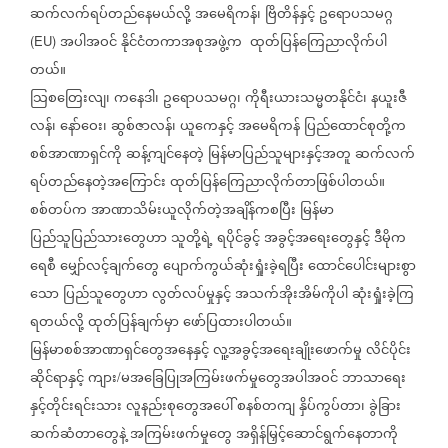
ဆက်လက်ရပ်တည်နေမယ်လို့
အမေရိကန်၊
ဗြိတိန်နှင့်
ဥရောပသမဂ္ဂ
အပါအဝင်
နိုင်ငံတကာအစုအဖွဲ့က
ထုတ်ပြန်ကြေညာလိုက်ပါ
(EU)
တယ်။
သြစတြေးလျ၊
ကနေဒါ၊
ဥရောပသမဂ္ဂ၊
ကိုရီးယားသမ္မတနိုင်ငံ၊
နယူးဇီ
လန်၊
နော်ဝေး၊
ဆွစ်ဇာလန်၊
ယူကေနှင့်
အမေရိကန်
ပြည်ထောင်စုတို့က
စစ်အာဏာရှင်ကို
ဆန့်ကျင်နေတဲ့
မြန်မာပြည်သူများနှင့်အတူ
ဆက်လက်
ရပ်တည်နေတဲ့အကြောင်း
ထုတ်ပြန်ကြေညာလိုက်တာဖြစ်ပါတယ်။
စစ်တပ်က
အာဏာသိမ်းယူလိုက်တဲ့အချိန်ကစပြီး
မြန်မာ
ပြည်သူပြည်သားတွေဟာ
သူတို့ရဲ့
ရပိုင်ခွင့်
အခွင့်အရေးတွေနှင့်
ဒီမိုက
ရေစီ
မျှော်လင့်ချက်တွေ
ပျောက်ကွယ်ဆုံးရှုံးခဲ့ရပြီး
ထောင်ပေါင်းများစွာ
သော
ပြည်သူတွေဟာ
လွတ်လပ်မှုနှင့်
အသက်အိုးအိမ်ကိုပါ
ဆုံးရှုံးခဲ့ကြ
ရတယ်လို့
ထုတ်ပြန်ချက်မှာ
ဖော်ပြထားပါတယ်။
မြန်မာစစ်အာဏာရှင်တွေအနေနှင့်
လူ့အခွင့်အရေးချိုးဖောက်မှု
လိင်ပိုင်း
ဆိုင်ရာနှင့်
ကျား
မအခြေပြုအကြမ်းဖက်မှုတွေအပါအဝင်
ဘာသာရေး
/
နှင့်တိုင်းရင်းသား
လူနည်းစုတွေအပေါ်
စနစ်တကျ
နှိပ်ကွပ်တာ၊
ခွဲခြား
ဆက်ဆံတာတွေနဲ့
အကြမ်းဖက်မှုတွေ
အရှိန်မြှင့်ဆောင်ရွက်နေတာကို