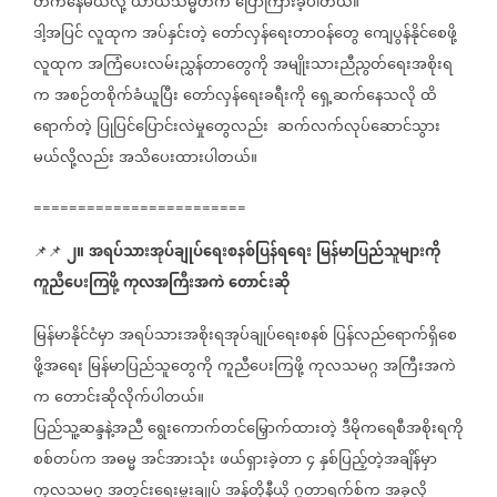
တက်နေမယ်လို့
ယာယီသမ္မတက
ပြောကြားခဲ့ပါတယ်။
ဒါ့အပြင်
လူထုက
အပ်နှင်းတဲ့
တော်လှန်ရေးတာဝန်တွေ
ကျေပွန်နိုင်စေဖို့
လူထုက
အကြံပေးလမ်းညွှန်တာတွေကို
အမျိုးသားညီညွတ်ရေးအစိုးရ
က
အစဉ်တစိုက်ခံယူပြီး
တော်လှန်ရေးခရီးကို
ရှေ့ဆက်နေသလို
ထိ
ရောက်တဲ့
ပြုပြင်ပြောင်းလဲမှုတွေလည်း
ဆက်လက်လုပ်ဆောင်သွား
မယ်လို့လည်း
အသိပေးထားပါတယ်။
========================
၂။
အရပ်သားအုပ်ချုပ်ရေးစနစ်ပြန်ရရေး
မြန်မာပြည်သူများကို
📌📌
⁨⁨⁨⁨⁨
ကူညီ‌ပေးကြဖို့
ကုလအကြီးအကဲ
တောင်းဆို
မြန်မာနိုင်ငံမှာ
အရပ်သားအစိုးရအုပ်ချုပ်ရေးစနစ်
ပြန်လည်ရောက်ရှိစေ
ဖို့အရေး
မြန်မာပြည်သူတွေကို
ကူညီပေးကြဖို့
ကုလသမဂ္ဂ
အကြီးအကဲ
က
တောင်းဆိုလိုက်ပါတယ်။
ပြည်သူ့ဆန္ဒနဲ့အညီ
ရွေးကောက်တင်မြှောက်ထားတဲ့
ဒီမိုကရေစီအစိုးရကို
စစ်တပ်က
အဓမ္မ
အင်အားသုံး
ဖယ်ရှားခဲ့တာ
၄
နှစ်ပြည့်တဲ့အချိန်မှာ
ကုလသမဂ္ဂ
အတွင်းရေးမှူးချုပ်
အန်တိုနီယို
ဂူတာရက်စ်က
အခုလို