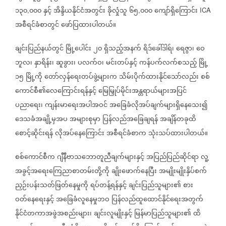
၁၃၀
၀၀၀
နှင့်
အိန္ဒိယနိုင်ငံအတွင်း
ခိုလှုံသူ
၆၅
၀၀၀
ကျော်ရှိကြောင်း
,
,
ICA
အစီရင်ခံစာတွင်
ဖော်ပြထားပါတယ်။
ချင်းပြည်နယ်တွင်
မြို့ပေါင်း
၂၀
ရှိသည့်အနက်
ရိဒ်ခေါ်ဒါရ်၊
ရေဇွာ၊
ဝေ
ဘူလ၊
နှာရိန်း၊
ဆူခွား၊
ပလက်ဝ၊
မင်းတပ်နှင့်
ကန်ပက်လက်စသည့်
မြို့
၁၅
မြို့ကို
တော်လှန်ရေးတပ်ဖွဲ့များက
သိမ်းပိုက်ထားနိုင်သော်လည်း
စစ်
ကောင်စီ၏လေကြောင်းရန်နှင့်
မြေမြှုပ်မိုင်းအန္တရာယ်များအပြင်
ပညာရေး၊
ကျန်းမာရေးအပါအဝင်
အခြေခံလိုအပ်ချက်များရှိနေသေး၍
ဒေသခံအချို့မှအပ
အများစုမှာ
ပြန်လည်အခြေချရန်
အချိန်တခုထိ
စောင့်ဆိုင်းရန်
လိုအပ်နေကြောင်း
အစီရင်ခံစာက
သုံးသပ်ထားပါတယ်။
စစ်ကောင်စီက
ဂျီနီဗာသဘောတူညီချက်များနှင့်
အပြည်ပြည်ဆိုင်ရာ
လူ့
အခွင့်အရေးကြေညာစာတမ်းတို့ကို
ချိုးဖောက်နေပြီး
အမျိုးမျိုးနှိပ်စက်
ညှဉ်းပန်းသတ်ဖြတ်နေမှုကို
ရပ်တန့်ရန်နှင့်
ချင်းပြည်သူများ၏
စား
ဝတ်နေရေးနှင့်
အခြေခံလူနေမှုဘဝ
ပြန်လည်ထူထောင်နိုင်ရေးအတွက်
နိုင်ငံတကာအဖွဲအစည်းများ၊
ချင်းလူမျိုးနှင့်
မြန်မာပြည်သူများ၏
ထိ