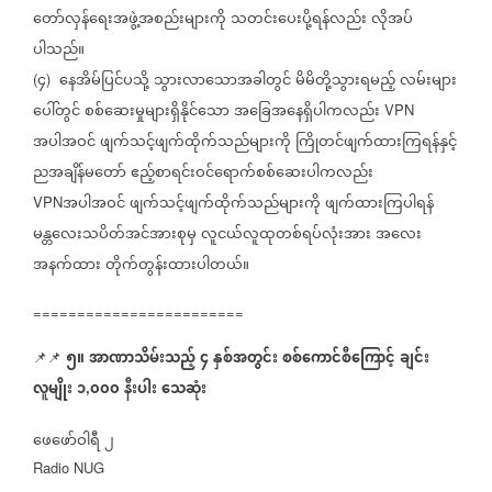
တော်လှန်ရေးအဖွဲ့အစည်းများကို
သတင်းပေးပို့ရန်လည်း
လိုအပ်
ပါသည်။
၄
နေအိမ်ပြင်ပသို့
သွားလာသောအခါတွင်
မိမိတို့သွားရမည့်
လမ်းများ
(
)
ပေါ်တွင်
စစ်ဆေးမှုများရှိနိုင်သော
အခြေအနေရှိပါကလည်း
VPN
အပါအဝင်
ဖျက်သင့်ဖျက်ထိုက်သည်များကို
ကြိုတင်ဖျက်ထားကြရန်နှင့်
ညအချိန်မတော်
ဧည့်စာရင်းဝင်ရောက်စစ်ဆေးပါကလည်း
အပါအဝင်
ဖျက်သင့်ဖျက်ထိုက်သည်များကို
ဖျက်ထားကြပါရန်
VPN
မန္တလေးသပိတ်အင်အားစုမှ
လူငယ်လူထုတစ်ရပ်လုံးအား
အလေး
အနက်ထား
တိုက်တွန်းထားပါတယ်။
========================
၅။
အာဏာသိမ်းသည့်
၄
နှစ်အတွင်း
စစ်ကောင်စီကြောင့်
ချင်း
📌📌
⁨⁨⁨
လူမျိုး
၁
၀၀၀
နီးပါး
သေဆုံး
,
ဖေဖော်ဝါရီ
၂
Radio NUG