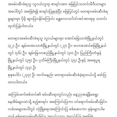
အဖမ်းဆီးခံရသူ
လူငယ်လူထု
စာရင်းအား
မြေပြင်သတင်းမီဒီယာများ
အပေါ်တွင်
အခြေခံ၍
စာရင်းပြုစုခဲ့ပြီး
မြေပြင်တွင်
မတရားဖမ်းဆီးခံရ
မှုများမှာ
ပိုမို
များပြားနိုင်ကြောင်း
မန္တလေးသပိတ်အင်အားစုမှ
သတင်း
ထုတ်ပြန်ပါတယ်။
မတရားအဖမ်းဆီးခံရသူ
လူငယ်များမှာ
အောင်မြေသာဇံမြို့နယ်တွင်
၃၂
ဦး၊
ချမ်းအေးသာဇံမြို့နယ်တွင်
၂၇
ဦး၊
မဟာအောင်မြေမြို့နယ်
(
)
(
)
တွင်
၄၆
ဦး၊
ချမ်းမြသာစည်မြို့နယ်တွင်
၃၀
ဦး၊
ပြည်ကြီးတံခွန်
(
)
(
)
မြို့နယ်တွင်
၃၅
ဦး၊
ပုသိမ်ကြီးမြို့နယ်တွင်
၃၄
ဦးနှင့်
အမရပူရ
(
)
(
)
မြို့နယ်တွင်
၃၃
ဦး
(
)
စုစုပေါင်း
၂၃၇
ဦး
ထက်မနည်း
မတရားဖမ်းဆီးခံခဲ့ရတယ်လို့
ဖော်ပြ
(
)
ထားပါတယ်။
အကြမ်းဖက်စစ်တပ်၏
ဖမ်းဆီးရာတွင်လည်း
နေ့
ညအချိန်မရွေး
/
နေအိမ်များထဲသို့
ဧည့်စာရင်း
အကြောင်းပြကာ
ဝင်ရောက်ဖမ်းဆီးခြင်း၊
လမ်းမများပေါ်တွင်
လုံခြုံရေးအကြောင်းပြ
စစ်ဆေးကာ
ဖုန်းများပါမ
ကျန်
စစ်ဆေးဖမ်းဆီးခြင်း၊
အလုပ်သွား၊
အလုပ်ပြန်
အခြေခံ