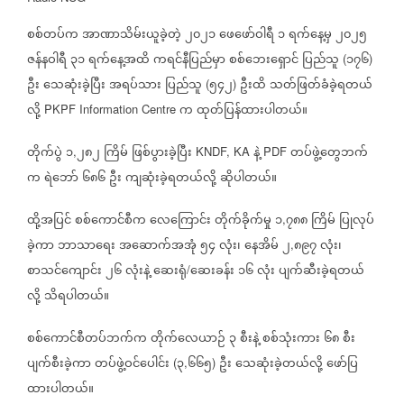
စစ်တပ်က
အာဏာသိမ်းယူခဲ့တဲ့
၂၀၂၁
ဖေဖော်ဝါရီ
၁
ရက်နေ့မှ
၂၀၂၅
ဇန်နဝါရီ
၃၁
ရက်နေ့အထိ
ကရင်နီပြည်မှာ
စစ်ဘေးရှောင်
ပြည်သူ
၁၇၆
(
)
ဦး
သေဆုံးခဲ့ပြီး
အရပ်သား
ပြည်သူ
၅၄၂
ဦးထိ
သတ်ဖြတ်ခံခဲ့ရတယ်
(
)
လို့
က
ထုတ်ပြန်ထားပါတယ်။
PKPF Information Centre
တိုက်ပွဲ
၁
၂၈၂
ကြိမ်
ဖြစ်ပွားခဲ့ပြီး
နဲ့
တပ်ဖွဲ့တွေဘက်
,
KNDF, KA
PDF
က
ရဲဘော်
၆၈၆
ဦး
ကျဆုံးခဲ့ရတယ်လို့
ဆိုပါတယ်။
ထို့အပြင်
စစ်ကောင်စီက
လေကြောင်း
တိုက်ခိုက်မှု
၁
၇၈၈
ကြိမ်
ပြုလုပ်
,
ခဲ့ကာ
ဘာသာ‌ရေး
အဆောက်အအုံ
၅၄
လုံး၊
နေအိမ်
၂
၈၉၇
လုံး၊
,
စာသင်ကျောင်း
၂၆
လုံးနဲ့
ဆေးရုံ
ဆေးခန်း
၁၆
လုံး
ပျက်ဆီးခဲ့ရတယ်
/
လို့
သိရပါတယ်။
စစ်ကောင်စီတပ်ဘက်က
တိုက်လေယာဉ်
၃
စီးနဲ့
စစ်သုံးကား
၆၈
စီး
ပျက်စီးခဲ့ကာ
တပ်ဖွဲ့ဝင်ပေါင်း
၃
၆၆၅
ဦး
သေဆုံးခဲ့တယ်လို့
ဖော်ပြ
(
,
)
ထားပါတယ်။