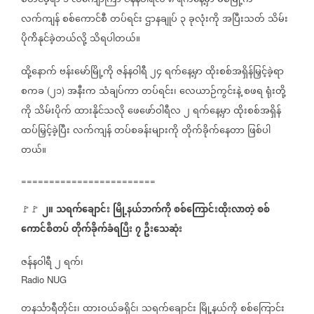
စတင်ခဲ့ရာ
၁
လကျော်ကြာ
ဇန်နဝါရီလ
၈
ရက်နေ့မှာ
မံစီမြို့က
လက်ကျန်
စစ်ကောင်စီ
တပ်ရင်း
ဌာနချုပ်
၃
ခုလုံးကို
အပြီးသတ်
သိမ်း
ပိုက်ိနုင်ခဲ့တယ်လို့
သိရပါတယ်။
ထို့နောက်
ဗန်းမော်မြို့ကို
ဇန်နဝါရီ
၂၄
ရက်နေ့မှာ
ထိုးစစ်အရှိန်မြှင့်ခဲ့ရာ
စကခ
၂၁
အနီးက
သံချပ်ကာ
တပ်ရင်း၊
လေယာဉ်ကွင်းနဲ့
စဖရ
ရုံးတို့
(
)
ကို
သိမ်းပိုက်
ထားနိုင်သလို
ဖေဖော်ဝါရီလ
၂
ရက်နေ့မှာ
ထိုးစစ်အရှိန်
ထပ်မြှင့်ခဲ့ပြီး
လက်ကျန်
တပ်စခန်းများကို
တိုက်ခိုက်နေတာ
ဖြစ်ပါ
တယ်။
========================
၂။
သရက်ချောင်း
မြို့နယ်ဘက်ကို
စစ်ကြောင်းထိုးလာတဲ့
စစ်
🚩🚩
ကောင်စီတပ်
တိုက်ခိုက်ခံရပြီး
၇
ဦးသေဆုံး
ဇန်နဝါရီ
၂
ရက်၊
Radio NUG
တနင်္သာရီတိုင်း၊
ထားဝယ်ခရိုင်၊
သရက်ချောင်း
မြို့နယ်ကို
စစ်ကြောင်း