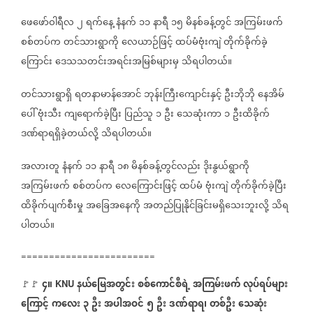
ဖေဖော်ဝါရီလ
၂
ရက်နေ့
နံနက်
၁၁
နာရီ
၁၅
မိနစ်ခန့်တွင်
အကြမ်းဖက်
စစ်တပ်က
တင်သားရွာကို
လေယာဉ်ဖြင့်
ထပ်မံဗုံးကျဲ
တိုက်ခိုက်ခဲ့
ကြောင်း
ဒေသသတင်းအရင်းအမြစ်များမှ
သိရပါတယ်။
တင်သားရွာရှိ
ရတနာမာန်အောင်
ဘုန်းကြီးကျောင်းနှင့်
ဦးဘိုဘို
နေအိမ်
ပေါ်
ဗုံးသီး
ကျရောက်ခဲ့ပြီး
ပြည်သူ
၁
ဦး
သေဆုံးကာ
၁
ဦးထိခိုက်
ဒဏ်ရာရရှိခဲ့တယ်လို့
သိရပါတယ်။
အလားတူ
နံနက်
၁၁
နာရီ
၁၈
မိနစ်ခန့်တွင်လည်း
ဒိုးနွယ်ရွာကို
အကြမ်းဖက်
စစ်တပ်က
လေကြောင်းဖြင့်
ထပ်မံ
ဗုံးကျဲ
တိုက်ခိုက်ခဲ့ပြီး
ထိခိုက်ပျက်စီးမှု
အခြေအနေကို
အတည်ပြုနိုင်ခြင်းမရှိသေးဘူးလို့
သိရ
ပါတယ်။
========================
၄။
နယ်မြေအတွင်း
စစ်ကောင်စီရဲ့
အကြမ်းဖက်
လုပ်ရပ်များ
🚩🚩
KNU
ကြောင့်
ကလေး
၃
ဦး
အပါအဝင်
၅
ဦး
ဒဏ်ရာရ၊
တစ်ဦး
သေဆုံး