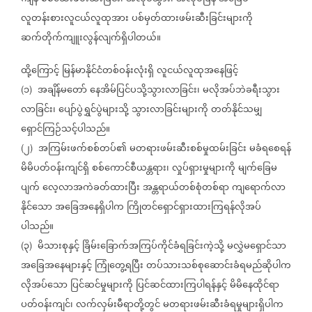
လူတန်းစားလူငယ်လူထုအား
ပစ်မှတ်ထားဖမ်းဆီးခြင်းများကို
ဆက်တိုက်ကျူးလွန်လျက်ရှိပါတယ်။
ထို့ကြောင့်
မြန်မာနိုင်ငံတစ်ဝန်းလုံးရှိ
လူငယ်လူထုအနေဖြင့်
၁
အချိန်မတော်
နေအိမ်ပြင်ပသို့သွားလာခြင်း၊
မလိုအပ်ဘဲခရီးသွား
(
)
လာခြင်း၊
ပျော်ပွဲရွှင်ပွဲများသို့
သွားလာခြင်းများကို
တတ်နိုင်သမျှ
ရှောင်ကြဉ်သင့်ပါသည်။
၂
အကြမ်းဖက်စစ်တပ်၏
မတရားဖမ်းဆီးစစ်မှုထမ်းခြင်း
မခံရစေရန်
(
)
မိမိပတ်ဝန်းကျင်ရှိ
စစ်ကောင်စီယန္တရား၊
လှုပ်ရှားမှုများကို
မျက်ခြေမ
ပျက်
လေ့လာအကဲခတ်ထားပြီး
အန္တရာယ်တစ်စုံတစ်ရာ
ကျရောက်လာ
နိုင်သော
အခြေအနေရှိပါက
ကြိုတင်ရှောင်ရှားထားကြရန်လိုအပ်
ပါသည်။
၃
မိသားစုနှင့်
ခြိမ်းခြောက်အကြပ်ကိုင်ခံရခြင်းကဲ့သို့
မလွှဲမရှောင်သာ
(
)
အခြေအနေများနှင့်
ကြုံတွေ့ရပြီး
တပ်သားသစ်စုဆောင်းခံရမည်ဆိုပါက
လိုအပ်သော
ပြင်ဆင်မှုများကို
ပြင်ဆင်ထားကြပါရန်နှင့်
မိမိနေထိုင်ရာ
ပတ်ဝန်းကျင်၊
လက်လှမ်းမီရာတို့တွင်
မတရားဖမ်းဆီးခံရမှုများရှိပါက