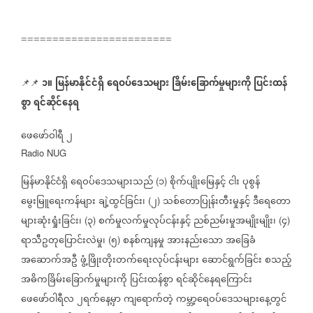
========================
၁။
မြန်မာနိုင်ငံရှိ
ရေဝပ်ဒေသများ
ခြိမ်းခြောက်မှုများကို
ပြင်းထန်
📌📌
⁨⁨⁨
စွာ
ရင်ဆိုင်နေရ
ဖေဖော်ဝါရီ
၂
Radio NUG
မြန်မာနိုင်ငံရှိ
ရေဝပ်ဒေသများသည်
၁
စိုက်ပျိုးမြေနှင့်
ငါး
ပုစွန်
(
)
မွေးမြူရေးကန်များ
ချဲ့ထွင်ခြင်း၊
၂
သစ်တောပြုန်းတီးမှုနှင့်
ဒီရေတော
(
)
များဆုံးရှုံးခြင်း၊
၃
စက်မှုလက်မှုလုပ်ငန်းနှင့်
ညစ်ညမ်းမှုအမျိုးမျိုး၊
၄
(
)
(
)
ရာသီဥတုပြောင်းလဲမှု၊
၅
စနစ်ကျနမှု
အားနည်းသော
အခြေခံ
(
)
အဆောက်အဦ
ဖွံ့ဖြိုးတိုးတက်ရေးလုပ်ငန်းများ
ဆောင်ရွက်ခြင်း
စသည့်
အဓိကခြိမ်းခြောက်မှုများကို
ပြင်းထန်စွာ
ရင်ဆိုင်နေရကြောင်း
ဖေဖော်ဝါရီလ
၂ရက်နေ့မှာ
ကျရောက်တဲ့
ကမ္ဘာ့ရေဝပ်ဒေသများနေ့တွင်