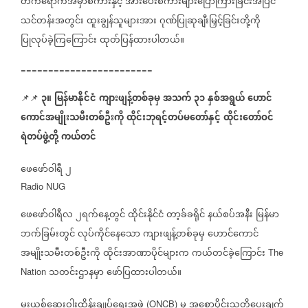
တက်ရောက်အမှာစကားနှင့်
အားပေးစကားများပြောကြားခြင်းအပြင်
သင်တန်းအတွင်း
ထူးချွန်သူများအား
ဂုဏ်ပြုဆုချီးမြှင့်ခြင်းတို့ကို
ပြုလုပ်ခဲ့ကြကြောင်း
ထုတ်ပြန်ထားပါတယ်။
========================
၃။
မြန်မာနိုင်ငံ
ကျားဖျန့်တစ်ခုမှ
အသက်
၃၁
နှစ်အရွယ်
ဟောင်
📌📌
⁨⁨⁨
ကောင်အမျိုးသမီးတစ်ဦးကို
ထိုင်းဘုရင့်တပ်မတော်နှင့်
ထိုင်းတော်ဝင်
ရဲတပ်ဖွဲ့တို့
ကယ်တင်
ဖေဖော်ဝါရီ
၂
Radio NUG
ဖေဖော်ဝါရီလ
၂ရက်နေ့တွင်
ထိုင်းနိုင်ငံ
တာ့ခ်ခရိုင်
နယ်စပ်အနီး
မြန်မာ
ဘက်ခြမ်းတွင်
လုပ်ကိုင်နေသော
ကျားဖျန့်တစ်ခုမှ
ဟောင်ကောင်
အမျိုးသမီးတစ်ဦးကို
ထိုင်းအာဏာပိုင်များက
ကယ်တင်ခဲ့ကြောင်း
The
သတင်းဌာနမှာ
ဖော်ပြထားပါတယ်။
Nation
မူးယစ်ဆေးဝါးထိန်းချုပ်ရေးအဖွဲ့
မှ
အစောပိုင်းသတိပေးချက်
(ONCB)