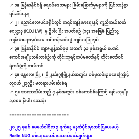
၁။
မြန်မာနိုင်ငံရှိ
ရေဝပ်ဒေသများ
ခြိမ်းခြောက်မှုများကို
ပြင်းထန်စွာ
📌
⁨⁨⁨
ရင်ဆိုင်နေရ
၂။
ညောင်လေးပင်ခရိုင်တွင်
ကရင်ကျန်းမာရေးနှင့်
ကူညီကယ်ဆယ်
📌
⁨⁨⁨
ရေးဌာန
မှ
ဦးစီးပြီး
အပတ်စဉ်
၁၄
အခြေခံ
ပြည်သူ့
(K.D.H.W)
(
)
ကျန်းမာရေးလုပ်သား
သင်တန်းဆင်းပွဲ
ကျင်းပပြုလုပ်
၃။
မြန်မာနိုင်ငံ
ကျားဖျန့်တစ်ခုမှ
အသက်
၃၁
နှစ်အရွယ်
ဟောင်
📌
⁨⁨⁨
ကောင်အမျိုးသမီးတစ်ဦးကို
ထိုင်းဘုရင့်တပ်မတော်နှင့်
ထိုင်းတော်ဝင်
ရဲတပ်ဖွဲ့တို့
ကယ်တင်
၄။
မန္တလေးမြို့
၊
မြို့နယ်
၇
မြို့နယ်အတွင်း
စစ်မှုထမ်းဥပဒေကြောင့်
📌
⁨⁨⁨
(
)
လူငယ်
၂၃၇ဦး
မတရားဖမ်းဆီးခံရ
၅။
အာဏာသိမ်းသည့်
၄
နှစ်အတွင်း
စစ်ကောင်စီကြောင့်
ချင်းလူမျိုး
📌
⁨⁨⁨
၁
၀၀၀
နီးပါး
သေဆုံး
,
========================
၂၀၂၅
ခုနှစ်
ဖေဖော်ဝါရီလ ၃
ရက်နေ့
မနက်ပိုင်းမှာတင်ပြပေးမယ့်
စစ်ရေးသတင်းကောက်နုတ်ချက်များ
Radio NUG