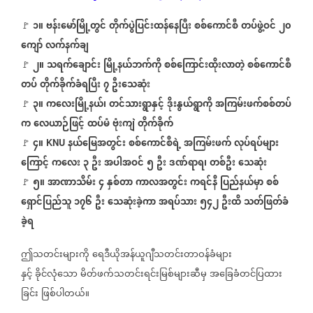
၁။
ဗန်းမော်မြို့တွင်
တိုက်ပွဲပြင်းထန်နေပြီး
စစ်ကောင်စီ
တပ်ဖွဲ့ဝင်
၂၀
🚩
ကျော်
လက်နက်ချ
၂။
သရက်ချောင်း
မြို့နယ်ဘက်ကို
စစ်ကြောင်းထိုးလာတဲ့
စစ်ကောင်စီ
🚩
တပ်
တိုက်ခိုက်ခံရပြီး
၇
ဦးသေဆုံး
၃။
ကလေးမြို့နယ်၊
တင်သားရွာနှင့်
ဒိုးနွယ်ရွာကို
အကြမ်းဖက်စစ်တပ်
🚩
က
လေယာဉ်ဖြင့်
ထပ်မံ
ဗုံးကျဲ
တိုက်ခိုက်
၄။
နယ်မြေအတွင်း
စစ်ကောင်စီရဲ့
အကြမ်းဖက်
လုပ်ရပ်များ
🚩
KNU
ကြောင့်
ကလေး
၃
ဦး
အပါအဝင်
၅
ဦး
ဒဏ်ရာရ၊
တစ်ဦး
သေဆုံး
၅။
အာဏာသိမ်း
၄
နှစ်တာ
ကာလအတွင်း
ကရင်နီ
ပြည်နယ်မှာ
စစ်
🚩
ရှောင်ပြည်သူ
၁၇၆
ဦး
သေဆုံးခဲ့ကာ
အရပ်သား
၅၄၂
ဦးထိ
သတ်ဖြတ်ခံ
ခဲ့ရ
ဤသတင်းများကို
ရေဒီယိုအန်ယူဂျီသတင်းတာဝန်ခံများ
နှင့်
ခိုင်လုံသော
မိတ်ဖက်သတင်းရင်းမြစ်များဆီမှ
အခြေခံတင်ပြထား
ခြင်း
ဖြစ်ပါတယ်။