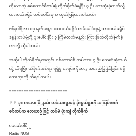
ထိုးလာတဲ့
စစ်ကောင်စီတပ်ဖွဲ့
တိုက်ခိုက်ခံရပြီး
၇
ဦး
သေဆုံးခဲ့တယ်လို့
ထားဝယ်ခရိုင်
တပ်ပေါင်းစုက
ထုတ်ပြန်ထားပါတယ်။
ဇန်နဝါရီလာ
၁၄
ရက်နေ့မှာ
ထားဝယ်ခရိုင်
တပ်ပေါင်းစုနဲ့
ထားဝယ်ခရိုင်
ဒရုန်းတပ်ဖွဲ့တို့
ပူးပေါင်းပြီး
၃
ကြိမ်ထက်မနည်း
ကြားဖြတ်တိုက်ခိုက်ခဲ့
တာလို့
ဆိုပါတယ်။
အဆိုပါ
တိုက်ခိုက်မှုအတွင်း
စစ်ကောင်စီ
တပ်သား
၇
ဦး
သေဆုံးခဲ့တယ်
လို့
သိရပြီး
ထိခိုက်ဒဏ်ရာ
ရရှိမှု
စာရင်းကိုတော့
အတည်ပြုနိုင်ခြင်း
မရှိ
သေးဘူးလို့
သိရပါတယ်။
========================
၃။
ကလေးမြို့နယ်၊
တင်သားရွာနှင့်
ဒိုးနွယ်ရွာကို
အကြမ်းဖက်
🚩🚩
စစ်တပ်က
လေယာဉ်ဖြင့်
ထပ်မံ
ဗုံးကျဲ
တိုက်ခိုက်
ဖေဖော်ဝါရီ
၂
Radio NUG