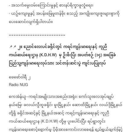
အသက်မွေးဝမ်းကြောင်းမှုနှင့်
စားနပ်ရိက္ခာဖူလှုံရေး၊
-
ယဥ်ကျေးမှုနှင့်
အပန်းဖြေမှုတန်ဖိုး
စသည့်
အကျိုးကျေးဇူးများစွာကို
-
ပေးဆောင်လျက်ရှိပါတယ်။
========================
၂။
ညောင်လေးပင်ခရိုင်တွင်
ကရင်ကျန်းမာရေးနှင့်
ကူညီ
📌📌
⁨⁨⁨
ကယ်ဆယ်ရေးဌာန
မှ
ဦးစီးပြီး
အပတ်စဉ်
၁၄
အခြေခံ
(K.D.H.W)
(
)
ပြည်သူ့ကျန်းမာရေးလုပ်သား
သင်တန်းဆင်းပွဲ
ကျင်းပပြုလုပ်
ဖေဖော်ဝါရီ
၂
Radio NUG
ကေအဲန်ယူ
ကရင်အမျိုးသားအစည်းအရုံး၊
ကော်သူးလေအုပ်ချုပ်
−
နယ်မြေ၊
ခလယ်လွီထူခရိုင်၊
မူးမြို့နယ်၊
ဆောထိမြို့နယ်၊
လယ်ဒိုမြို့နယ်
တို့ရှိ
ခရိုင်အဆင့်နှင့်
မြို့နယ်အဆင့်
ကရင့်ကျန်းမာရေးနှင့်
ကူညီ
ကယ်ဆယ်ရေးဌာန
တို့မှ
ပူးပေါင်းပြီး
ရပ်ရွာတွင်း
(K.D.H.W)
ကျန်းမာရေးစောင့်ရှောက်မှု
ပိုမိုအားကောင်းလာစေရန်
ရည်ရွယ်ချက်ဖြင့်