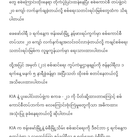
တွေ
စစ်ကြောင်းထိုးနေရာ
တိုက်ပွဲပြင်းထန်နေပြီး
စစ်ကောင်စီ
တပ်ဖွဲ့ဝင်
၂၀
ကျော်
လက်နက်ချခဲ့တယ်လို့
စစ်ရေးသတင်းရင်းမြစ်တွေထံက
သိရ
ပါတယ်။
ဖေဖော်ဝါရီ
၁
ရက်နေ့က
ဗန်းမော်မြို့
နမ့်ဖားရပ်ကွက်မှာ
စစ်ကောင်စီ
တပ်သား
၂၀
ကျော်
လက်နက်ချအလင်းဝင်လာခဲ့တယ်လို့
ကချင်စစ်ရေး
သတင်းရင်းမြစ်က
လူမှုကွန်ယက်မှာ
ရေးသားထားပါတယ်။
ထို့အပြင်
အမှတ်
၂၁
စစ်ဆင်ရေး
ကွပ်ကဲမှုဌာနချုပ်ကို
ဇန်နဝါရီလ
၁
(
)
ရက်နေ့
မနက်
၅
နာရီခွဲခန့်မှာ
အပြီးသတ်
ထိုးစစ်
စတင်နေတယ်လို့
အသိပေးထားပါတယ်။
နဲ့
ပူးပေါင်းတပ်ဖွဲ့က
စကခ
၂၁
ကို
ပိတ်ဆို့ထားတာကြောင့်
စစ်
KIA
-
ကောင်စီတပ်ဘက်က
လေကြောင်းဗုံးကြဲမှုတွေကိုသာ
အဓိကထား
အသုံးပြု
ခုခံနေရတယ်လို့
ဆိုပါတယ်။
က
ဗန်းမော်မြို့နဲ့
မံစီမြို့သိမ်း
စစ်ဆင်ရေးကို
ဒီဇင်ဘာ
၄
ရက်နေ့က
KIA