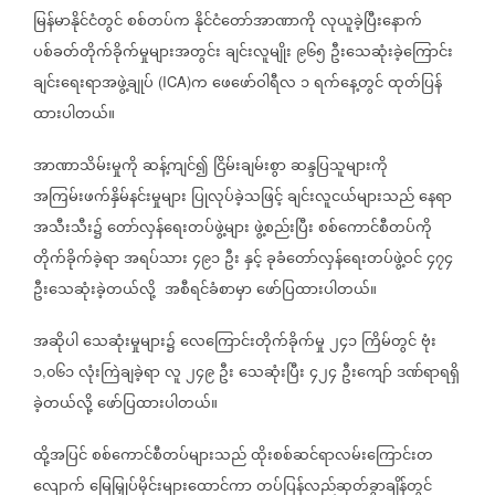
မြန်မာနိုင်ငံတွင်
စစ်တပ်က
နိုင်ငံတော်အာဏာကို
လုယူခဲ့ပြီးနောက်
ပစ်ခတ်တိုက်ခိုက်မှုများအတွင်း
ချင်းလူမျိုး
၉၆၅
ဦးသေဆုံးခဲ့ကြောင်း
ချင်းရေးရာအဖွဲ့ချုပ်
က
ဖေဖော်ဝါရီလ
၁
ရက်နေ့တွင်
ထုတ်ပြန်
(ICA)
ထားပါတယ်။
အာဏာသိမ်းမှုကို
ဆန့်ကျင်၍
ငြိမ်းချမ်းစွာ
ဆန္ဒပြသူများကို
အကြမ်းဖက်နှိမ်နင်းမှုများ
ပြုလုပ်ခဲ့သဖြင့်
ချင်းလူငယ်များသည်
နေရာ
အသီးသီး၌
တော်လှန်ရေးတပ်ဖွဲ့များ
ဖွဲ့စည်းပြီး
စစ်ကောင်စီတပ်ကို
တိုက်ခိုက်ခဲ့ရာ
အရပ်သား
၄၉၁
ဦး
နှင့်
ခုခံတော်လှန်ရေးတပ်ဖွဲ့ဝင်
၄၇၄
ဦးသေဆုံးခဲ့တယ်လို့
အစီရင်ခံစာမှာ
ဖော်ပြထားပါတယ်။
အဆိုပါ
သေဆုံးမှုများ၌
လေကြောင်းတိုက်ခိုက်မှု
၂၄၁
ကြိမ်တွင်
ဗုံး
၁
၀၆၁
လုံးကြဲချခဲ့ရာ
လူ
၂၄၉
ဦး
သေဆုံးပြီး
၄၂၄
ဦးကျော်
ဒဏ်ရာရရှိ
,
ခဲ့တယ်လို့
ဖော်ပြထားပါတယ်။
ထို့အပြင်
စစ်ကောင်စီတပ်များသည်
ထိုးစစ်ဆင်ရာလမ်းကြောင်းတ
လျောက်
မြေမြှုပ်မိုင်းများထောင်ကာ
တပ်ပြန်လည်ဆုတ်ခွာချိန်တွင်