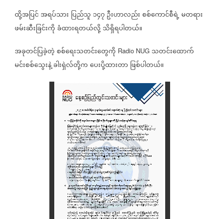
ထို့အပြင်
အရပ်သား
ပြည်သူ
၁၄၇
ဦးဟာလည်း
စစ်ကောင်စီရဲ့
မတရား
ဖမ်းဆီးခြင်းကို
ခံထားရတယ်လို့
သိရှိရပါတယ်။
အခုတင်ပြခဲ့တဲ့
စစ်ရေးသတင်းတွေကို
သတင်းထောက်
Radio NUG
မင်းစစ်သွေးနဲ့
ခါးရှဲလ်တို့က
ပေးပို့ထားတာ
ဖြစ်ပါတယ်။