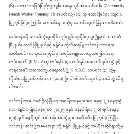
၆
လတာ
အခြေခံပြည်သူ့ကျန်းမာရေးလုပ်သားသင်တန်း
(
)
(Community
၏
အပတ်စဉ်
၁၄
ကို
အောင်မြင်စွာ
ကျင်းပ
Health Worker Training)
(
)
ပြုလုပ်နိုင်ခဲ့ကြောင်း
ကေအဲန်ယူ
ဗဟိုမှ
သတင်းထုတ်ပြန်ထားပါတယ်။
−
သင်တန်းသို့
ခလယ်လွီထူခရိုင်
အုပ်ချုပ်ရေးပိုင်းမှ
မူးမြိုနယ်၊
ဆောထိ
မြို့နယ်၊
လယ်ဒိုမြို့နယ်နှင့်
ခရိုင်မှ
ကိုယ်စားပြု
သင်တန်းသားများ
အပါအဝင်
ကာကွယ်ရေးပိုင်းမှ
ကရင်အမျိုးသားလွတ်မြောက်ရေး
တပ်မတော်
မှ
တပ်ရင်း
၇
၊
တပ်ရင်း
၈
၊
တပ်ရင်း
၉
နှင့်
(K.N.L.A)
(
)
(
)
(
)
ကရင်အမျိုးသားကာကွယ်ရေးတပ်ဖွဲ့
တပ်ရင်း
၃
တို့မှ
(K.N.D.O)
(
)
ကိုယ်စားပြုသင်တန်းသား
၁၁၀
ဦး
ပါဝင်တက်ရောက်ခဲ့တယ်လို့
သိရ
(
)
ပါတယ်။
သင်တန်းအား
လက်ရှိလုံခြုံရေးအခြေအနေများအရ
နေရာ
၂
နေရာခွဲ
(
)
ကာ
ကျင်းပပြုလုပ်ခဲ့ရကာ
၂၀၂၅
ခုနှစ်
ဇန်နဝါရီလ
၂၁
ရက်နေ့နှင့်
(
)
၃၀
ရက်နေ့တို့တွင်
သင်တန်းဆင်းပွဲများ
အသီးသီး
ပြုလုပ်ခဲ့ကြပြီး
(
)
သင်တန်း
ဆင်းပွဲအခမ်းအနားသို့
ခရိုင်၊
မြို့နယ်နှင့်
တပ်ပိုင်းဆိုင်ရာတို့မှ