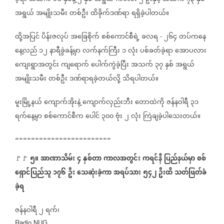
အရွယ်
အမျိုးသမီး
တစ်ဦး
ထိခိုက်ဒဏ်ရာ
ရရှိခဲ့ပါတယ်။
ထို့အပြင်
ပိန်းဇလုပ်
အခြေစိုက်
စစ်ကောင်စီရဲ့
ခလရ
၂၆၄
တပ်ကနေ
-
နေ့လည်
၁၂
နာရီခွဲခန့်မှာ
လက်နက်ကြီး
၁
လုံး
ပစ်ခတ်ခဲ့ရာ
အောပလား
ကျေးရွာအတွင်း
ကျရောက်
ပေါက်ကွဲခဲ့ပြီး
အသက်
၃၇
နှစ်
အရွယ်
အမျိုးသမီး
တစ်ဦး
ဒဏ်ရာရခဲ့တယ်လို့
သိရပါတယ်။
မူးမြို့နယ်
ကျောက်အိုးနဲ့
ကျောက်လှည်းဘီး
တောထဲကို
ဇန်နဝါရီ
၃၁
ရက်နေ့မှာ
စစ်ကောင်စီက
ပေါင်
၃၀၀
ဗုံး
၂
လုံး
ကြဲချခဲ့ပါသေးတယ်။
========================
၅။
အာဏာသိမ်း
၄
နှစ်တာ
ကာလအတွင်း
ကရင်နီ
ပြည်နယ်မှာ
စစ်
🚩🚩
ရှောင်ပြည်သူ
၁၇၆
ဦး
သေဆုံးခဲ့ကာ
အရပ်သား
၅၄၂
ဦးထိ
သတ်ဖြတ်ခံ
ခဲ့ရ
ဇန်နဝါရီ
၂
ရက်၊
Radio NUG