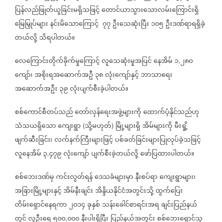
ပြန်လည်ဖြုတ်ယူခြင်းမရှိသဖြင့်
တောင်ယာသွားသောလမ်းကြောင်းရှိ
မြေမြှုပ်များ
နင်းမိသောကြောင့်
၇၇
ဦးသေဆုံးပြီး
၁၀၅
ဦးဒဏ်ရာရရှိခဲ့
တယ်လို့
သိရပါတယ်။
လေကြောင်းတိုက်ခိုက်မှုကြောင့်
လူသေဆုံးမှုအပြင်
နေအိမ်
၁
၂၈၀
,
ကျော်၊
အစိုးရအဆောက်အဦ
၃၈
လုံးကျော်နှင့်
ဘာသာရေး
အဆောက်အဦး
၃၉
လုံးပျက်စီးခဲ့ပါတယ်။
စစ်ကောင်စီတပ်သည်
တော်လှန်ရေးအဖွဲ့များကို
ထောက်ပံ့နိုင်သည်ဟု
သံသယရှိသော
ကျေးရွာ
သို့မဟုတ်
မြို့များရှိ
အိမ်များကို
မီးရှို့
(
)
ဖျက်ဆီးခြင်း၊
လက်နက်ကြီးများဖြင့်
ပစ်ခတ်ခြင်းများပြုလုပ်ခဲ့သဖြင့်
လူနေအိမ်
၃
၄၇၉
လုံးကျော်
ပျက်စီးခဲ့တယ်လို့
ဖော်ပြထားပါတယ်။
,
စစ်ဘေးဒဏ်မှ
ကင်းလွတ်ရန်
ဒေသခံများမှာ
နီးစပ်ရာ
ကျေးရွာများ၊
အခြားမြို့များနှင့်
အိမ်နီးချင်း
အိန္ဒိယနိုင်ငံအတွင်းသို့
ထွက်ပြေး
တိမ်းရှောင်နေရကာ
၂၀၁၄
ခုနှစ်
သန်းခေါင်စာရင်းအရ
ချင်းပြည်နယ်
တွင်
လူဦးရေ
၅၀၀
၀၀၀
နီးပါးရှိပြီး
ပြည်နယ်အတွင်း
စစ်ဘေးရှောင်သူ
,