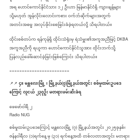
အရ
ဟောင်ကောင်နိုင်ငံသား
၁၂
ဦးဟာ
မြန်မာနိုင်ငံရှိ
ကျားဖျန့်များ
သို့မဟုတ်
အွန်လိုင်းလောင်းကစား
ဝက်ဘ်ဆိုက်များအတွက်
အတင်းအဓမ္မ
အလုပ်ခိုင်းစေခြင်းခံခဲ့ရတယ်လို့
သိရပါတယ်။
ထိုင်းစစ်တပ်က
ရန်ကုန်ရှိ
ထိုင်းသံရုံးမှ
ရဲသံမှူး၏အကူအညီဖြင့်
DKBA
အကူအညီကို
ရယူကာ
ဟောင်ကောင်နိုင်ငံသူအား
ထိုင်းဘက်သို့
ပြန်လည်ခေါ်ဆောင်ခဲ့ခြင်းဖြစ်ကြောင်း
သိရပါတယ်။
========================
၄။
မန္တလေးမြို့
၊
မြို့နယ်
၇
မြို့နယ်အတွင်း
စစ်မှုထမ်းဥပဒေ
📌📌
⁨⁨⁨
(
)
ကြောင့်
လူငယ်
၂၃၇ဦး
မတရားဖမ်းဆီးခံရ
ဖေဖော်ဝါရီ
၂
Radio NUG
စစ်မှုထမ်းဥပဒေကြောင့်
မန္တလေးမြို့
၇
မြို့နယ်အတွင်း
၂၀၂၅ခုနှစ်၊
(
)
ဇန်နဝါရီလ
၁
ရက်နေ့
မှ
၃၁
ရက်နေ့အထိ
တစ်လတာအတွင်း
မတရား
(
)
(
)