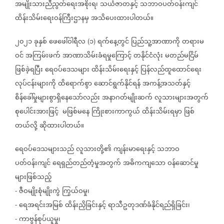
အမျိုးသားညီညွတ်ရေးအစိုးရ၊
သယံဇာတနှင့်
သဘာဝပတ်ဝန်းကျင်
ထိန်းသိမ်းရေးဝန်ကြီးဌာနမှ
အသိပေးထားပါတယ်။
၂၀၂၁
ခုနှစ်
ဖေဖေါ်ဝါရီလ
၁
ရက်နေ့တွင်
ပြည်သူ့အာဏာကို
တရားမ
(
)
ဝင်
အကြမ်းဖက်
အာဏာသိမ်းခံရမှုကြောင့်
တနိုင်ငံလုံး
မတည်မငြိမ်
ဖြစ်ခဲ့ရပြီး
ရေဝပ်ဒေသများ
ထိန်းသိမ်းရေးနှင့်
ပြန်လည်ထူထောင်ရေး
လုပ်ငန်းများကို
ထိရောက်စွာ
ဆောင်ရွက်နိုင်ရန်
အကန့်အသတ်နှင့်
စိန်ခေါ်မှုများစွာရှိနေသော်လည်း
အနာဂတ်မျိုးဆက်
လူသားများအတွက်
စုပေါင်းအားဖြင့်
မဖြစ်မနေ
ကြိုးစားကာကွယ်
ထိန်းသိမ်းရမှာ
ဖြစ်
တယ်လို့
ဆိုထားပါတယ်။
ရေဝပ်ဒေသများသည်
လူသားတို့၏
ကျန်းမာရေးနှင့်
သဘာဝ
ပတ်ဝန်းကျင်
ရေရှည်တည်တံ့မှုအတွက်
အဓိကကျသော
ဝန်ဆောင်မှု
များဖြစ်သည့်
ဇီဝမျိုးစုံမျိုးကွဲ
ကြွယ်ဝမှု၊
-
ရေအရင်းအမြစ်
ထိန်းညှိခြင်းနှင့်
ရာသီဥတုဒဏ်ခံနိုင်ရည်ရှိခြင်း၊
-
ကာဗွန်စုပ်ယူမှု၊
-