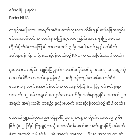
ဇန်နဝါရီ
၂
ရက်၊
Radio NUG
ကရင့်အမျိုးသား
အစည်းအရုံး၊
ကော်သူးလေ
ထိန်းချုပ်နယ်မြေအတွင်း
စစ်ကောင်စီတပ်က
လက်နက်ကြီးနဲ့
လေကြောင်းကနေ
ဗုံးကြဲပစ်ခတ်
တိုက်ခိုက်ခဲ့တာကြောင့်
ကလေးငယ်
၃
ဦး
အပါအဝင်
၅
ဦး
ထိခိုက်
ဒဏ်ရာရခဲ့
ပြီး
၁
ဦးသေဆုံးခဲ့တယ်လို့
က
ထုတ်ပြန်ထားပါတယ်။
KNU
ဒူးပလာယာခရိုင်၊
ကျုံဒိုးမြို့နယ်၊
လောင်းကိုင်အုပ်စု၊
ဖားကျ
ကျေးရွာကို
ဖေဖော်ဝါရီလ
၁
ရက်နေ့
မွန်းလွဲ
၂
နာရီ
ဝန်းကျင်မှာ
စစ်ကောင်စီရဲ့
စကခ
၁၂
လက်အောက်ခံတပ်က
လက်နက်ကြီးများဖြင့်
ပစ်ခတ်ခဲ့ရာ
အသက်
၁၂
နှစ်
အရွယ်
ကျောင်းသားတစ်ဦး
ဒဏ်ရာရခဲ့ပြီး
အသက်
၂၀
အရွယ်
အမျိုးသမီး
တစ်ဦး
နှလုံးဖောက်
သေဆုံးခဲ့တယ်လို့
ဆိုပါတယ်။
ဆောထိမြို့နယ်မှာလည်း
ဇန်နဝါရီ
၃၁
ရက်နေ့က
တိုက်လေယာဉ်
၃
စီး
ဖြင့်
ဗုံး
၂
ကြိမ်
ကြဲချခဲ့သလို
အောလီဂန်း
စက်သေနတ်များဖြင့်
ပစ်ခတ်
ခဲ့ရာ
အသက်
၁၆
နှစ်နဲ့
၂
နှစ်
အရွယ်
ကလေး
၂
ဦးနှင့်
အသက်
၇၃
နှစ်