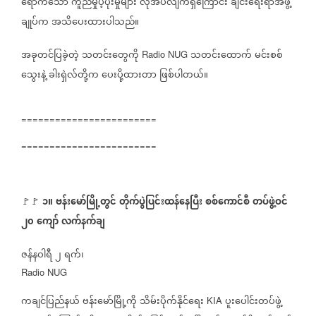
ရောက်သော
ကူညီမှုပံ့ပိုးမှုများ
လိုအပ်လျက်ရှိကြောင်း
ချင်းရေးရာအဖွဲ့
ချုပ်က
အသိပေးထားပါသည်။
အခုတင်ပြခဲ့တဲ့
သတင်းတွေကို
သတင်းထောက်
မင်းစစ်
Radio NUG
သွေးနဲ့
ခါးရှဲလ်တို့က
ပေးပို့ထားတာ
ဖြစ်ပါတယ်။
========================
========================
၁။
ဗန်းမော်မြို့တွင်
တိုက်ပွဲပြင်းထန်နေပြီး
စစ်ကောင်စီ
တပ်ဖွဲ့ဝင်
🚩🚩
၂၀
ကျော်
လက်နက်ချ
ဇန်နဝါရီ
၂
ရက်၊
Radio NUG
ကချင်ပြည်နယ်
ဗန်းမော်မြို့ကို
သိမ်းပိုက်နိုင်ရေး
ပူးပေါင်းတပ်ဖွဲ့
KIA