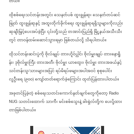
တယ်။
ထိုစစ်ရေးသင်တန်းအတွင်း
သေနတ်ပစ်
ထူးချွန်ဆု၊
သေနတ်တပ်ဆင်
ဖြုတ်
ထူးချွန်ဆုနှင့်
အထူးတိုက်ခိုက်ရေး
ထူးချွန်ဆုရရှိသူများကိုလည်း
ဆုချီးမြှင့်ပေးအပ်ခဲ့ပြီး
၎င်းတို့သည်
တအာင်းပြည်ရှိ
မြို့နယ်အသီးသီး
တွင်
တာဝန်ထမ်းဆောင်သွားရမှာ
ဖြစ်တယ်လို့
သိရပါတယ်။
ထိုသင်တန်းဆင်းပွဲကို
ဗိုလ်ချုပ်
တားဟိူဝ်ပ္လါင်၊
ဗိုလ်မှူးချုပ်
တားနောရိူ
န်း၊
ဒုဗိုလ်မှူးကြီး
တားအတီ၊
ဗိုလ်မှူး
ယာထွေး၊
ဗိုလ်မှူး
တားအခယ်နှင့်
သင်တန်းသူ
သားများအပြင်
ရပ်မိရပ်ဖများအပါအဝင်
စုစုပေါင်း
/
လူဦးရေ
၉၀၀
ကျော်တတ်ရောက်ခဲ့ကြောင်း
ထုတ်ပြန်ထားပါတယ်။
(
)
အခုတင်ပြခဲ့တဲ့
စစ်ရေးသတင်းကောက်နုတ်ချက်တွေကိုတော့
Radio
သတင်းထောက်
သာကီ၊
မင်းစစ်သွေးနဲ့
ခါးရှဲလ်တို့က
ပေးပို့ထား
NUG
တာဖြစ်ပါတယ်။