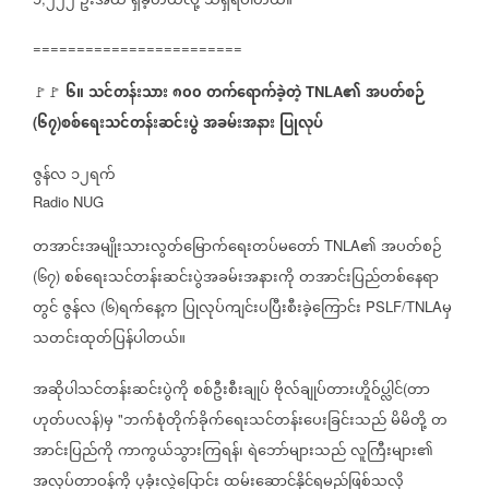
၁
၂၂၂
ဦးအထိ
ရှိခဲ့တယ်လို့
သိရှိရပါတယ်။
========================
၆။
သင်တန်းသား
၈၀၀
တက်ရောက်ခဲ့တဲ့
၏
အပတ်စဉ်
🚩🚩
⁨
TNLA
၆၇
စစ်ရေးသင်တန်းဆင်းပွဲ
အခမ်းအနား
ပြုလုပ်
(
)
ဇွန်လ
၁၂ရက်
Radio NUG
တအာင်းအမျိုးသားလွတ်မြောက်ရေးတပ်မတော်
၏
အပတ်စဉ်
TNLA
၆၇
စစ်ရေးသင်တန်းဆင်းပွဲအခမ်းအနားကို
တအာင်းပြည်တစ်နေရာ
(
)
တွင်
ဇွန်လ
၆
ရက်နေ့က
ပြုလုပ်ကျင်းပပြီးစီးခဲ့ကြောင်း
မှ
(
)
PSLF/TNLA
သတင်းထုတ်ပြန်ပါတယ်။
အဆိုပါသင်တန်းဆင်းပွဲကို
စစ်ဦးစီးချုပ်
ဗိုလ်ချုပ်တားဟိူဝ်ပ္လါင်
တာ
(
ဟုတ်ပလန်
မှ
ဘက်စုံတိုက်ခိုက်ရေးသင်တန်းပေးခြင်းသည်
မိမိတို့
တ
)
"
အာင်းပြည်ကို
ကာကွယ်သွားကြရန်၊
ရဲဘော်များသည်
လူကြီးများ၏
အလုပ်တာဝန်ကို
ပုခုံးလွှဲပြောင်း
ထမ်းဆောင်နိုင်ရမည်ဖြစ်သလို