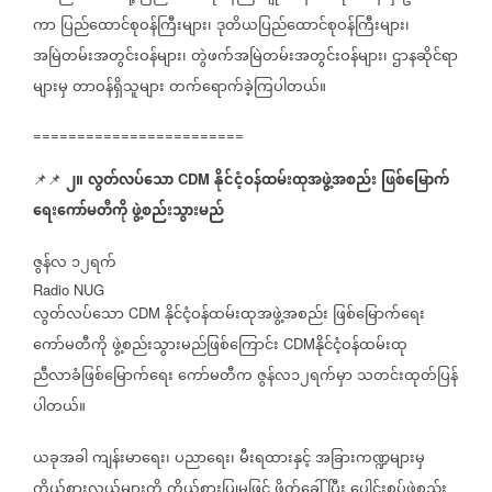
ကာ
ပြည်ထောင်စုဝန်ကြီးများ၊
ဒုတိယပြည်ထောင်စုဝန်ကြီးများ၊
အမြဲတမ်းအတွင်းဝန်များ၊
တွဲဖက်အမြဲတမ်းအတွင်းဝန်များ၊
ဌာနဆိုင်ရာ
များမှ
တာဝန်ရှိသူများ
တက်ရောက်ခဲ့ကြပါတယ်။
========================
၂။
လွတ်လပ်သော
နိုင်ငံ့ဝန်ထမ်းထုအဖွဲ့အစည်း
ဖြစ်မြောက်
📌📌
CDM
ရေးကော်မတီကို
ဖွဲ့စည်းသွားမည်
ဇွန်လ
၁၂ရက်
Radio NUG
လွတ်လပ်သော
နိုင်ငံ့ဝန်ထမ်းထုအဖွဲ့အစည်း
ဖြစ်မြောက်ရေး
CDM
ကော်မတီကို
ဖွဲ့စည်းသွားမည်ဖြစ်ကြောင်း
နိုင်ငံ့ဝန်ထမ်းထု
CDM
ညီလာခံဖြစ်မြောက်ရေး
ကော်မတီက
ဇွန်လ၁၂ရက်မှာ
သတင်းထုတ်ပြန်
ပါတယ်။
ယခုအခါ
ကျန်းမာရေး၊
ပညာရေး၊
မီးရထားနှင့်
အခြားကဏ္ဍများမှ
ကိုယ်စားလှယ်များကို
ကိုယ်စားပြုမှုဖြင့်
ဖိတ်ခေါ်ပြီး
ပေါင်းစပ်ဖွဲ့စည်း