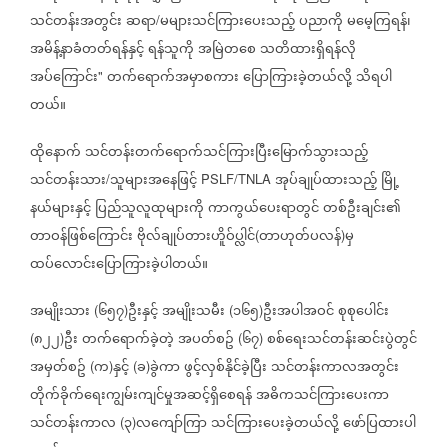
သင်တန်းအတွင်း
ဆရာ
မများသင်ကြားပေးသည့်
ပညာကို
မမေ့ကြရန်၊
/
အမိန့်နာခံတတ်ရန်နှင့်
ရန်သူကို
အမြဲတစေ
သတိထားရှိရန်လို
အပ်ကြောင်း
တက်‌ရောက်အမှာစကား
ပြောကြားခဲ့တယ်လို့
သိရပါ
"
တယ်။
ထိုနောက်
သင်တန်းတက်ရောက်သင်ကြားပြီးမြောက်သွားသည့်
သင်တန်းသား
သူများအနေဖြင့်
အုပ်ချုပ်ထားသည့်
မြို့
/
PSLF/TNLA
နယ်များနှင့်
ပြည်သူလူထုများကို
ကာကွယ်ပေးရာတွင်
တစ်ဦးချင်း၏
တာဝန်ဖြစ်ကြောင်း
ဗိုလ်ချုပ်တားဟိူဝ်ပ္လါင်
တာဟုတ်ပလန်
မှ
(
)
ထပ်လောင်းပြောကြားခဲ့ပါတယ်။
အမျိုးသား
၆၅၇
ဦးနှင့်
အမျိုးသမီး
၁၆၅
ဦးအပါအဝင်
စုစုပေါင်း
(
)
(
)
၈၂၂
ဦး
တက်ရောက်ခဲ့တဲ့
အပတ်စဥ်
၆၇
စစ်ရေးသင်တန်းဆင်းပွဲတွင်
(
)
(
)
အမှတ်စဥ်
က
နှင့်
ခ
ခွဲကာ
ဖွင့်လှစ်နိုင်ခဲ့ပြီး
သင်တန်းကာလအတွင်း
(
)
(
)
တိုက်ခိုက်ရေးကျွမ်းကျင်မှုအဆင့်ရှိစေရန်
အဓိကသင်ကြားပေးကာ
သင်တန်းကာလ
၃
လကျော်ကြာ
သင်ကြားပေးခဲ့တယ်လို့
ဖော်ပြထားပါ
(
)