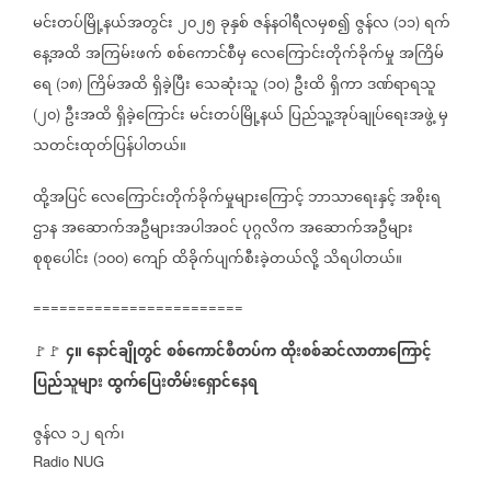
မင်းတပ်မြို့နယ်အတွင်း
၂၀၂၅
ခုနှစ်
ဇန်နဝါရီလမှစ၍
ဇွန်လ
၁၁
ရက်
(
)
နေ့အထိ
အကြမ်းဖက်
စစ်ကောင်စီမှ
လေကြောင်းတိုက်ခိုက်မှု
အကြိမ်
ရေ
၁၈
ကြိမ်အထိ
ရှိခဲ့ပြီး
သေဆုံးသူ
၁၀
ဦးထိ
ရှိကာ
ဒဏ်ရာရသူ
(
)
(
)
၂၀
ဦးအထိ
ရှိခဲ့ကြောင်း
မင်းတပ်မြို့နယ်
ပြည်သူ့အုပ်ချုပ်ရေးအဖွဲ့
မှ
(
)
သတင်းထုတ်ပြန်ပါတယ်။
ထို့အပြင်
လေကြောင်းတိုက်ခိုက်မှုများကြောင့်
ဘာသာရေးနှင့်
အစိုးရ
ဌာန
အဆောက်အဦများအပါအဝင်
ပုဂ္ဂလိက
အဆောက်အဦများ
စုစုပေါင်း
၁၀၀
ကျော်
ထိခိုက်ပျက်စီးခဲ့တယ်လို့
သိရပါတယ်။
(
)
========================
၄။
နောင်ချိုတွင်
စစ်ကောင်စီတပ်က
ထိုးစစ်ဆင်လာတာကြောင့်
🚩🚩
⁨
ပြည်သူများ
ထွက်ပြေးတိမ်းရှောင်နေရ
ဇွန်လ
၁၂
ရက်၊
Radio NUG