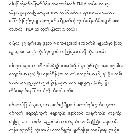
ရှမ်းပြည်နယ်မြောက်ပိုင်း၊
တအောင်းတပ်
တပ်မဟာ
၃
TNLA
(
)
ထိန်းချုပ်နယ်မြေအတွင်း
စစ်ကောင်စီတပ်က
ထိုးစစ်ဆင်
လာတာ
ကြောင့်
ပြည်သူများ
ကျောက်မဲမြို့နယ်ကို
ထွက်ပြေးတိမ်းရှောင်
နေရ
တယ်လို့
က
ထုတ်ပြန်ထားပါတယ်။
TNLA
ဧပြီလ
၂၉
ရက်နေ့မှ
ဇွန်လ
၈
ရက်နေ့အထိ
ကျောက်မဲ
မြို့နယ်မှာ
ပြည်
သူ
၁
၀၀၀
ကျော်
တိုက်ပွဲရှောင်လာကြရတယ်လို့
ဆိုပါတယ်။
,
စစ်ရှောင်များဟာ
တိလင်ပရိတ္တိ
စာသင်တိုက်မှာ
၄၆
ဦး၊
အဝေရာပါသ
(
)
ကျောင်းမှာ
၃၀
ဦး၊
နောင်ပိန်
အ
ထ
က
ကျောင်းမှာ
၆၂၅
ဦး၊
ထန်း
(
)
(
.
.
)
(
)
တပင်
ကျေးရွာမှာ
၁၅၀
ဦးနဲ့
လုပ်ပါဟ
ကျေးရွာမှာ
၁၆၃
ဦး
(
)
(
)
တိမ်းရှောင်နေကြတယ်လို့
သိရပါတယ်။
စစ်ရှောင်ပြည်သူတွေဟာ
နောင်ချိုမြို့နယ်
တောင်ရပ်ကွက်၊
ဘူတာ
ရပ်ကွက်၊
စျေးရပ်ကွက်၊
စျေးကုန်း၊
နောင်လင်၊
သရက်ကုန်း၊
ကန်ကြီး၊
ရေဖြူ၊
လောက်ဖန်း၊
ညောင်ပင်သာ၊
မဲပုတ်၊
နောင်ချိုကြီး၊
ရေမောင်း
တန်း၊
ညောင်နီ၊
သုံးဆယ်၊
တောင်ရှည်၊
မျက်ချီးနု၊
သပြေရေ၊
နားရှိုး၊
‌