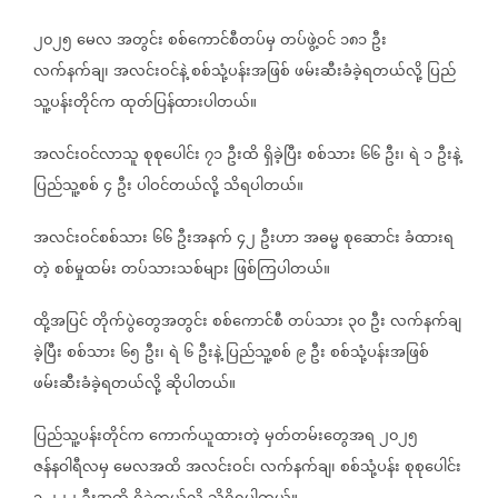
၂၀၂၅
မေလ
အတွင်း
စစ်ကောင်စီတပ်မှ
တပ်ဖွဲ့ဝင်
၁၈၁
ဦး
လက်နက်ချ၊
အလင်းဝင်နဲ့
စစ်သုံ့ပန်းအဖြစ်
ဖမ်းဆီးခံခဲ့ရတယ်လို့
ပြည်
သူ့ပန်းတိုင်က
ထုတ်ပြန်ထားပါတယ်။
အလင်းဝင်လာသူ
စုစုပေါင်း
၇၁
ဦးထိ
ရှိခဲ့ပြီး
စစ်သား
၆၆
ဦး၊
ရဲ
၁
ဦးနဲ့
ပြည်သူ့စစ်
၄
ဦး
ပါဝင်တယ်လို့
သိရပါတယ်။
အလင်းဝင်စစ်သား
၆၆
ဦးအနက်
၄၂
ဦးဟာ
အဓမ္မ
စုဆောင်း
ခံထားရ
တဲ့
စစ်မှုထမ်း
တပ်သားသစ်များ
ဖြစ်ကြပါတယ်။
ထို့အပြင်
တိုက်ပွဲတွေအတွင်း
စစ်ကောင်စီ
တပ်သား
၃၀
ဦး
လက်နက်ချ
ခဲ့ပြီး
စစ်သား
၆၅
ဦး၊
ရဲ
၆
ဦးနဲ့
ပြည်သူ့စစ်
၉
ဦး
စစ်သုံ့ပန်းအဖြစ်
ဖမ်းဆီးခံခဲ့ရတယ်လို့
ဆိုပါတယ်။
ပြည်သူ့ပန်းတိုင်က
ကောက်ယူထားတဲ့
မှတ်တမ်းတွေအရ
၂၀၂၅
ဇန်နဝါရီလမှ
မေလအထိ
အလင်းဝင်၊
လက်နက်ချ၊
စစ်သုံ့ပန်း
စုစုပေါင်း
,