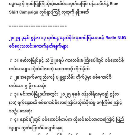
မွေးနေ့ကို
ဂုဏ်ပြုကြိုဆိုတဲ့အထိမ်းအမှတ်အဖြစ်
ပန်းသပိတ်နဲ့
Blue
လှုပ်ရှားကြဖို့
လူထုကို
နှိုးဆော်
Shirt Campaign
========================
၂၀၂၅
ခုနှစ်
ဇွန်လ
၁၃
ရက်နေ့
မနက်ပိုင်းမှာတင်ပြပေးမယ့်
Radio NUG
စစ်ရေးသတင်းကောက်နုတ်ချက်များ
၁။
မော်လမြိုင်နှင့်
သံဖြူဇရပ်
ကားလမ်းမကြီးပေါ်တွင်
စစ်ကောင်စီ
🚩
⁨
တပ်သားများ
လိုက်ပါလာတဲ့
ဖောကားကို
တိုက်ခိုက်
၂။
အနောက်မကျည်းကန်
ပျူရွာသိမ်း
တိုက်ပွဲမှာ
စစ်ကောင်စီ
🚩
⁨
တပ်သား
၅
ဦး
သေဆုံး
၃။
မင်းတပ်မြို့နယ်အတွင်း
၂၀၂၅
ခုနှစ်
ဇန်နဝါရီလမှစ၍
ဇွန်လ
🚩
⁨
၁၁
ရက်နေ့အထိ
စစ်ကောင်စီလေကြောင်းတိုက်ခိုက်မှု
၁၈ကြိမ်ကြောင့်
(
)
၁၀ဦး
သေဆုံး
၄။
နောင်ချိုတွင်
စစ်ကောင်စီတပ်က
ထိုးစစ်ဆင်လာတာကြောင့်
ပြည်
🚩
⁨
သူများ
ထွက်ပြေးတိမ်းရှောင်နေရ