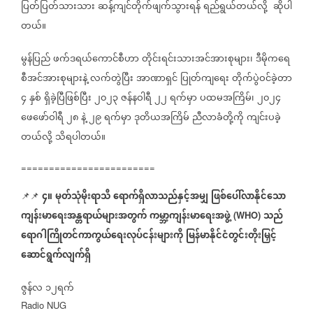
ပြတ်ပြတ်သားသား
ဆန့်ကျင်တိုက်ဖျက်သွားရန်
ရည်ရွယ်တယ်လို့
ဆိုပါ
တယ်။
မွန်ပြည်
ဖက်ဒရယ်ကောင်စီဟာ
တိုင်းရင်းသားအင်အားစုများ၊
ဒီမိုကရေ
စီအင်အားစုများနဲ့
လက်တွဲပြီး
အာဏာရှင်
ပြုတ်ကျရေး
တိုက်ပွဲဝင်ခဲ့တာ
၄
နှစ်
ရှိခဲ့ပြီဖြစ်ပြီး
၂၀၂၃
ဇန်နဝါရီ
၂၂
ရက်မှာ
ပထမအကြိမ်၊
၂၀၂၄
ဖေဖော်ဝါရီ
၂၈
နဲ့
၂၉
ရက်မှာ
ဒုတိယအကြိမ်
ညီလာခံတို့ကို
ကျင်းပခဲ့
တယ်လို့
သိရပါတယ်။
========================
၄။
မုတ်သုံမိုးရာသီ
ရောက်ရှိလာသည်နှင့်အမျှ
ဖြစ်ပေါ်လာနိုင်သော
📌📌
ကျန်းမာရေးအန္တရာယ်များအတွက်
ကမ္ဘာ့ကျန်းမာရေးအဖွဲ့
သည်
(WHO)
ရောဂါကြိုတင်ကာကွယ်ရေးလုပ်ငန်းများကို
မြန်မာနိုင်ငံတွင်းတိုးမြှင့်
ဆောင်ရွက်လျက်ရှိ
ဇွန်လ
၁၂ရက်
Radio NUG