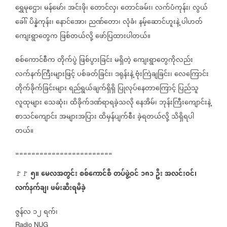
ရွှေမုဌော၊
မန်မော်၊
အင်းဖို၊
တောင်လှ၊
တောင်ခမ်း၊
လက်ပံကုန်း၊
လွယ်
ခေါ်၊
ပိန္နဲကုန်း၊
နောင်အော၊
ညဏ်တော၊
လုံခံ၊
နမ့်ဆောင်ဟူးနဲ့
ပါဟတ်
ကျေးရွာတွေက
ဖြစ်တယ်လို့
ဖော်ပြထားပါတယ်။
စစ်ကောင်စီက
တိုက်ပွဲ
ဖြစ်ပွားခြင်း
မရှိတဲ့
ကျေးရွာတွေကိုလည်း
လက်နက်ကြီးများဖြင့်
ပစ်ခတ်ခြင်း၊
ဒရုန်းနဲ့
ဗုံးကြဲချခြင်း၊
လေကြောင်း
တိုက်ခိုက်ခြင်းများ
ရည်ရွယ်ချက်ရှိရှိ
ပြုလုပ်နေတာကြောင့်
ပြည်သူ
လူထုများ
သေဆုံး၊
ထိခိုက်ဒဏ်ရာရခဲ့သလို
နေအိမ်၊
ဘုန်းကြီးကျောင်းနဲ့
စာသင်ကျောင်း
အများအပြား
ထိမှန်ပျက်စီး
ခဲ့ရတယ်လို့
သိရှိရပါ
တယ်။
========================
၅။
မေလအတွင်း
စစ်ကောင်စီ
တပ်ဖွဲ့ဝင်
၁၈၁
ဦး
အလင်းဝင်၊
🚩🚩
⁨
လက်နက်ချ၊
ဖမ်းဆီးရမိခဲ့
ဇွန်လ
၁၂
ရက်၊
Radio NUG