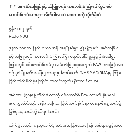
၁။
မော်လမြိုင်နှင့်
သံဖြူဇရပ်
ကားလမ်းမကြီးပေါ်တွင်
စစ်
🚩🚩
⁨
ကောင်စီတပ်သားများ
လိုက်ပါလာတဲ့
ဖောကားကို
တိုက်ခိုက်
ဇွန်လ
၁၂
ရက်
Radio NUG
ဇွန်လ
၁၁ရက်
နံနက်
၅း၀၀
နာရီ
အချိန်ခန့်မှာ
မွန်ပြည်နယ်၊
မော်လမြိုင်
နှင့်
သံဖြူဇရပ်
ကားလမ်းမကြီးပေါ်ရှိ၊
ရောင်ဒေါင်းရွာနှင့်
နှီးဗဒေါရွာ
ကြားတွင်
စစ်ကောင်စီတပ်မှ
လမ်းလုံခြုံရေးအတွက်
ကားဖြင့်
လာ
FAW
စဉ်
မုဒုံမြို့နယ်အခြေချ
ရာမညမွန်တပ်တော်
မှ
ကြား
(NMSP-AD/RMA)
ဖြတ်တိုက်ခိုက်ခဲ့ကြောင်း
သတင်းထုတ်ပြန်ထားပါတယ်။
အင်အား
၃၀
ခန့်
လိုက်ပါလာတဲ့
စစ်ကောင်စီ
ကားကို
နှီးဗဒေါ
(
)
Faw
ကျေးရွာထိပ်တွင်
အနီးကပ်ကြားဖြတ်တိုက်ခိုက်ရာ
တစ်နာရီခန့်
တိုက်ပွဲ
ဖြစ်ပွားခဲ့တယ်လို့
သိရပါတယ်။
တိုက်ပွဲအတွင်း
ရန်သူဘက်မှ
အများအပြားသေကြေ၊
ဒဏ်ရာရရှိခဲ့တယ်