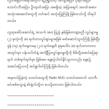
လွတ်မြောက်ရေးအတွက်
ရည်ရွယ်တဲ့
အင်္ကျီအပြာ၊
ပုဆိုးအပြာ၊
ဘောင်းဘီအပြာ၊
ဦးထုတ်အပြာ
အစရှိတဲ့
အပြာရောင်
အဝတ်အစား
အသုံးအဆောင်တွေကို
ဝတ်ဆင်
အသုံးပြုကြဖို့
ဖြစ်တယ်လို့
သိရပါ
တယ်။
လူထုခေါင်းဆောင်ရဲ့
အသက်
၈၀
ပြည့်
နှစ်ဖြစ်တာနဲ့အညီ
လှုပ်ရှားမှု
(
)
၂
ခုလုံးကို
၈
ရက်တာလှုပ်ရှားမှုအဖြစ်
ဖော်ဆောင်သွားကြဖို့
ဖြစ်ပြီး
(
)
(
)
ဇွန်
၁၄
ရက်နေ့ကနေ
၂၁
ရက်နေ့ထိ
စုစုပေါင်း
၈
ရက်တာကာလ
(
)
(
)
(
)
အတွင်းမှာ
ပန်းသပိတ်နဲ့
အင်္ကျီပြာလှုပ်ရှားမှုတို့ကို
မိမိတို့အဆင်ပြေရာ
ရက်
တစ်ရက်ရက်မှာ
ဖြစ်စေ၊
နေ့စဉ်ပါဝင်နိုင်သူကလည်း
နေ့စဥ်
အဆင်ပြေသလို
ဆင်နွှဲပါဝင်ကြဖို့
ဖြစ်ပါတယ်။
အခုတင်ပြခဲ့တဲ့
သတင်းတွေကို
သတင်းထောက်
သာကီ၊
Radio NUG
မင်းစစ်သွေးနဲ့
ခါးရှဲလ်တို့က
ပေးပို့ထားတာ
ဖြစ်ပါတယ်။
========================
========================