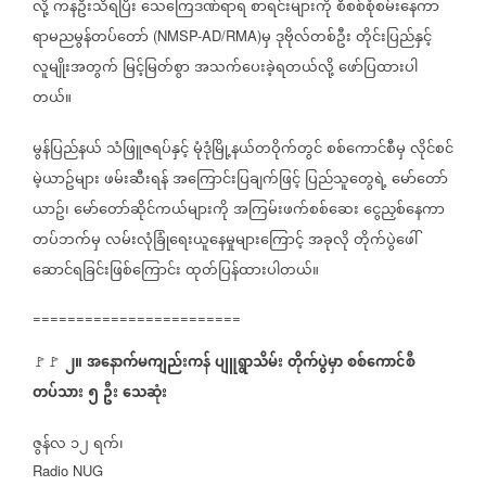
လို့
ကနဦးသိရပြီး
သေကြေဒဏ်ရာရ
စာရင်းများကို
စီစစ်စုံစမ်းနေကာ
ရာမညမွန်တပ်တော်
မှ
ဒုဗိုလ်တစ်ဦး
တိုင်းပြည်နှင့်
(NMSP-AD/RMA)
လူမျိုးအတွက်
မြင့်မြတ်စွာ
အသက်ပေးခဲ့ရတယ်လို့
ဖော်ပြထားပါ
တယ်။
မွန်ပြည်နယ်
သံဖြူဇရပ်နှင့်
မုံဒုံမြို့နယ်တဝိုက်တွင်
စစ်ကောင်စီမှ
လိုင်စင်
မဲ့ယာဥ်များ
ဖမ်းဆီးရန်
အကြောင်းပြချက်ဖြင့်
ပြည်သူတွေရဲ့
မော်တော်
ယာဥ်၊
မော်တော်ဆိုင်ကယ်များကို
အကြမ်းဖက်စစ်ဆေး
ငွေညှစ်နေကာ
တပ်ဘက်မှ
လမ်းလုံခြုံရေးယူနေမှုများကြောင့်
အခုလို
တိုက်ပွဲဖေါ်
ဆောင်ရခြင်းဖြစ်‌ကြောင်း
ထုတ်ပြန်ထားပါတယ်။
========================
၂။
အနောက်မကျည်းကန်
ပျူရွာသိမ်း
တိုက်ပွဲမှာ
စစ်ကောင်စီ
🚩🚩
⁨
တပ်သား
၅
ဦး
သေဆုံး
ဇွန်လ
၁၂
ရက်၊
Radio NUG