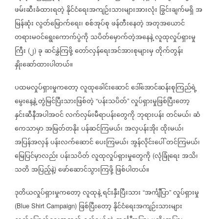
ဖမ်းဆီးခံထားရတဲ့
နိုင်ငံရေးအကျဉ်းသားများအားလုံး
ခြွင်းချက်မရှိ
အ
မြန်ဆုံး
လွတ်မြောက်ရေး၊
စစ်အုပ်စု
ဖန်တီးနေတဲ့
အတုအယောင်
တရားမဝင်ရွေးကောက်ပွဲကို
သပိတ်မှောက်တဲ့အနေနဲ့
လူထုလှုပ်ရှားမှု
ကြီး
၂
ခု
ဆင်နွှဲကြဖို့
တော်လှန်ရေးအင်အားစုများမှ
တိုက်တွန်း
(
)
နှိုးဆော်ထားပါတယ်။
ပထမလှုပ်ရှားမှုကတော့
လူထုခေါင်းဆောင်
ဒေါ်အောင်ဆန်းစုကြည်ရဲ့
မွေးနေ့နဲ့
တွဲမြင်ပြီးသားဖြစ်တဲ့
ပန်းသပိတ်
လှုပ်ရှားမှုဖြစ်ပြီးတော့
“
”
နှင်းဆီနီအပါအဝင်
လက်လှမ်းမီရာပန်းတွေကို
ဘုရားပန်း
တင်မယ်၊
ဆံ
ကေသာမှာ
အမြတ်တနိုး
ပန်ဆင်ကြမယ်၊
အလှပန်းအိုး
ထိုးမယ်၊
အပြန်အလှန်
ပန်းလက်ဆောင်
ပေးကြမယ်၊
အွန်လိုင်းပေါ်
တင်ကြမယ်၊
မြေပြင်မှာလည်း
ပန်းသပိတ်
လူထုလှုပ်ရှားမှုတွေကို
လုံခြုံရေး
အသိ၊
(
သတိ
အပြည့်နဲ့
ဖော်ဆောင်သွားကြဖို့
ဖြစ်ပါတယ်။
)
ဒုတိယလှုပ်ရှားမှုကတော့
လူထုနဲ့
ရင်းနှီးပြီးသား
အင်္ကျီပြာ
လှုပ်ရှားမှု
“
”
ဖြစ်ပြီးတော့
နိုင်ငံရေးအကျဉ်းသားများ
(Blue Shirt Campaign)