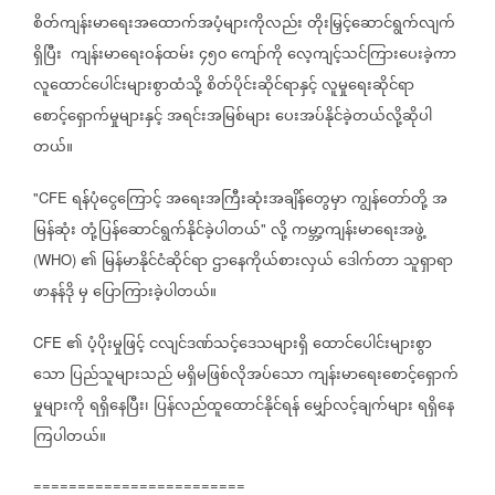
စိတ်ကျန်းမာရေးအထောက်အပံ့များကိုလည်း
တိုးမြှင့်ဆောင်ရွက်လျက်
ရှိပြီး
ကျန်းမာရေးဝန်ထမ်း
၄၅၀
ကျော်ကို
လေ့ကျင့်သင်ကြားပေးခဲ့ကာ
လူထောင်ပေါင်းများစွာထံသို့
စိတ်ပိုင်းဆိုင်ရာနှင့်
လူမှုရေးဆိုင်ရာ
စောင့်ရှောက်မှုများနှင့်
အရင်းအမြစ်များ
ပေးအပ်နိုင်ခဲ့တယ်လို့ဆိုပါ
တယ်။
ရန်ပုံငွေကြောင့်
အရေးအကြီးဆုံးအချိန်တွေမှာ
ကျွန်တော်တို့
အ
"CFE
မြန်ဆုံး
တုံ့ပြန်ဆောင်ရွက်နိုင်ခဲ့ပါတယ်
လို့
ကမ္ဘာ့ကျန်းမာရေးအဖွဲ့
"
၏
မြန်မာနိုင်ငံဆိုင်ရာ
ဌာနေကိုယ်စားလှယ်
ဒေါက်တာ
သူရှာရာ
(WHO)
ဖာနန်ဒို
မှ
ပြောကြားခဲ့ပါတယ်။
၏
ပံ့ပိုးမှုဖြင့်
ငလျင်ဒဏ်သင့်ဒေသများရှိ
ထောင်ပေါင်းများစွာ
CFE
သော
ပြည်သူများသည်
မရှိမဖြစ်လိုအပ်သော
ကျန်းမာရေးစောင့်ရှောက်
မှုများကို
ရရှိနေပြီး၊
ပြန်လည်ထူထောင်နိုင်ရန်
မျှော်လင့်ချက်များ
ရရှိနေ
ကြပါတယ်။
========================