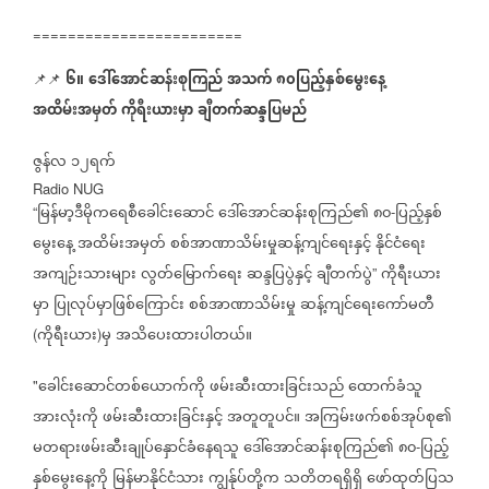
========================
၆။
ဒေါ်အောင်ဆန်းစုကြည်
အသက်
၈၀ပြည့်နှစ်မွေးနေ့
📌📌
အထိမ်းအမှတ်
ကိုရီးယားမှာ
ချီတက်ဆန္ဒပြမည်
ဇွန်လ
၁၂ရက်
Radio NUG
မြန်မာ့ဒီမိုကရေစီခေါင်းဆောင်
ဒေါ်အောင်ဆန်းစုကြည်၏
၈၀
ပြည့်နှစ်
“
-
မွေးနေ့
အထိမ်းအမှတ်
စစ်အာဏာသိမ်းမှုဆန့်ကျင်ရေးနှင့်
နိုင်ငံရေး
အကျဉ်းသားများ
လွတ်မြောက်ရေး
ဆန္ဒပြပွဲနှင့်
ချီတက်ပွဲ
ကိုရီးယား
”
မှာ
ပြုလုပ်မှာဖြစ်ကြောင်း
စစ်အာဏာသိမ်းမှု
ဆန့်ကျင်ရေးကော်မတီ
ကိုရီးယား
မှ
အသိပေးထားပါတယ်။
(
)
ခေါင်းဆောင်တစ်ယောက်ကို
ဖမ်းဆီးထားခြင်းသည်
ထောက်ခံသူ
"
အားလုံးကို
ဖမ်းဆီးထားခြင်းနှင့်
အတူတူပင်။
အကြမ်းဖက်စစ်အုပ်စု၏
မတရားဖမ်းဆီးချုပ်နှောင်ခံနေရသူ
ဒေါ်အောင်ဆန်းစုကြည်၏
၈၀
ပြည့်
-
နှစ်မွေးနေ့ကို
မြန်မာနိုင်ငံသား
ကျွန်ုပ်တို့က
သတိတရရှိရှိ
ဖော်ထုတ်ပြသ