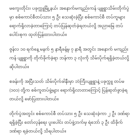
မကွေးတိုင်း၊
ပခုက္ကူမြို့နယ်၊
အနောက်မကျည်းကန်
ပျူရွာသိမ်းတိုက်ပွဲ
မှာ
စစ်ကောင်စီတပ်သား
၅
ဦး
သေဆုံးခဲ့ပြီး
စစ်ကောင်စီ
တပ်ကူများ
ရောက်ရှိလာခဲ့တာကြောင့်
တပ်ပြန်ဆုတ်ခဲ့ရတယ်လို့
အညာမြေ
တပ်
ပေါင်းစုက
ထုတ်ပြန်ထားပါတယ်။
ဇွန်လ
၁၀
ရက်နေ့
မနက်
၅
နာရီခန့်မှ
၇
နာရီ
အတွင်း
အနောက်
မကျည်း
ကန်
ပျူရွာကို
တိုက်ခိုက်ခဲ့ရာ
ဘန်ကာ
၃
လုံးကို
သိမ်းပိုက်ရရှိခဲ့တယ်လို့
ဆိုပါတယ်။
စခန်းကို
အပြီးသတ်
သိမ်းပိုက်ခါနီးမှာ
ဘဲကြီးပျူရွာနဲ့
ပခုက္ကူ
တပ်မ
၁၀၁
တို့က
စစ်ကူတပ်ဖွဲ့များ
ရောက်ရှိလာတာကြောင့်
ပြန်ဆုတ်ခွာခဲ့ရ
(
)
တယ်လို့
ဖော်ပြထားပါတယ်။
တိုက်ပွဲအတွင်း
စစ်ကောင်စီ
တပ်သား
၅
ဦး
သေဆုံးခဲ့ကာ
၂
ဦး
ဒဏ်ရာ
ရရှိခဲ့ပြီး
တော်လှန်ရေး
ပူးပေါင်း
တပ်ဖွဲ့ဘက်မှ
ရဲဘော်
၃
ဦး
ထိခိုက်
ဒဏ်ရာ
ရခဲ့တယ်လို့
သိရပါတယ်။