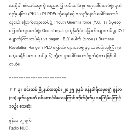
အဆိုပါ
စစ်ဆင်ရေးကို
အညာမြေ
တပ်ပေါင်းစု၊
ဧရာဒေါင်းတပ်ဖွဲ့၊
နယ်
စည်းမခြား
၊
၊
ကိုရေခဲနှင့်
ဗလညီနောင်
ခေါင်းဆောင်
(PKU)
PI PDF
လူငယ်
ပြောက်ကျားတပ်ဖွဲ့
၊
၊
ဝံပုလွေ
Youth Guerrilla force (Y.G.F)
ပြောက်ကျားတပ်ဖွဲ့၊
၊
မုန်တိုင်း
ပြောက်ကျားတပ်ဖွဲ့၊
God of myaing
DYT
ပျောက်ကြားတပ်ဖွဲ့
၊
၊
ပေါက်
ပကဖ
၊
21 bagan
BLY
(
)
Burmese
၊
ပြောက်ကျားတပ်ဖွဲ့
နှင့်
သခင်ဖိုးလှကြီး
မ
Revolution Ranger
PLO
(
ကွေးခရိုင်
ပကဖ
တပ်ခွဲ
၆
တို့က
ပူးပေါင်းဆောင်ရွက်ခဲ့တာ
ဖြစ်ပါ
)
တယ်။
========================
၃။
မင်းတပ်မြို့နယ်အတွင်း
၂၀၂၅
ခုနှစ်
ဇန်နဝါရီလမှစ၍
ဇွန်လ
🚩🚩
⁨
၁၁
ရက်နေ့အထိ
စစ်ကောင်စီလေကြောင်းတိုက်ခိုက်မှု
၁၈ကြိမ်ကြောင့်
(
)
၁၀ဦး
သေဆုံး
ဇွန်လ
၁၂ရက်
Radio NUG