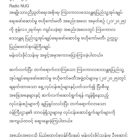
Radio NUG
အမျိုးသားညီညွတ်ရေးအစိုးရ၊
ကြားကာလဒေသန္တရပြည်သူ့အုပ်ချုပ်
ရေးဖော်ဆောင်မှု
ဗဟိုကော်မတီ
အစည်းအဝေး
အမှတ်စဉ်
၂၁
၂၀၂၅
(
/
)
ကို
ဇွန်လ၁၂ရက်မှာ
ကျင်းပခဲ့ရာ
အစည်းအဝေးတွင်
ကြားကာလ
ဒေသန္တရ
ပြည်သူ့အုပ်ချုပ်ရေးဖော်ဆောင်မှု
ဗဟိုကော်မတီ၊
ဥက္ကဋ္ဌ၊
ပြည်ထောင်စုဝန်ကြီးချုပ်
မန်းဝင်းခိုင်သန်းမှ
အဖွင့်အမှာစကားပြောကြားခဲ့ပါတယ်။
ဆက်လက်ပြီး
တက်ရောက်လာကြသော
ကြားကာလဒေသန္တရပြည်သူ့
အုပ်ချုပ်ရေးဖော်ဆောင်မှု
ဗဟိုကော်မတီအဖွဲ့ဝင်များမှ
၂၀
၂၀၂၅
တွင်
(
/
)
ချမှတ်ထားသော
ရှေ့လုပ်ငန်းစဉ်များနှင့်ပတ်သက်၍
ပြီးစီးမှု
အခြေအနေများနှင့်
ဆက်လက်ဆောင်ရွက်ရန်
ကျန်ရှိနေသည့်
လုပ်ငန်းစဉ်များကို
ချပြရှင်းလင်းပြီး
တက်ရောက်လာသော
ဝန်ကြီးဌာန၏
တာဝန်ရှိသူများမှ
လုပ်ငန်းဆောင်ရွက်ချက်များကို
အကျယ်တဝင့်
ဆွေးနွေးခဲ့ကြပါတယ်။
အစည်းအဝေးသို့
ပြည်ထောင်စုဝန်ကြီးချုပ်
မန်းဝင်းခိုင်သန်းမှ
ဦးဆောင်