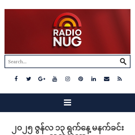
၂၀၂၅ ဇွန်လ ၁၃ ရက်နေ့ မနက်ခင်း