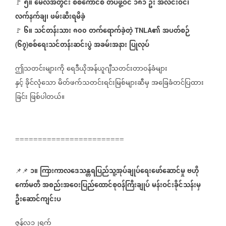
၅။
မေလအတွင်း
စစ်ကောင်စီ
တပ်ဖွဲ့ဝင်
၁၈၁
ဦး
အလင်းဝင်၊
🚩
⁨
လက်နက်ချ၊
ဖမ်းဆီးရမိခဲ့
၆။
သင်တန်းသား
၈၀၀
တက်ရောက်ခဲ့တဲ့
၏
အပတ်စဉ်
⁨
TNLA
🚩
၆၇
စစ်ရေးသင်တန်းဆင်းပွဲ
အခမ်းအနား
ပြုလုပ်
(
)
ဤသတင်းများကို
ရေဒီယိုအန်ယူဂျီသတင်းတာဝန်ခံများ
နှင့်
ခိုင်လုံသော
မိတ်ဖက်သတင်းရင်းမြစ်များဆီမှ
အခြေခံတင်ပြထား
ခြင်း
ဖြစ်ပါတယ်။
========================
၁။
ကြားကာလဒေသန္တရပြည်သူ့အုပ်ချုပ်ရေးဖော်ဆောင်မှု
ဗဟို
📌📌
ကော်မတီ
အစည်းအဝေးပြည်ထောင်စုဝန်ကြီးချုပ်
မန်းဝင်းခိုင်သန်းမှ
ဦးဆောင်ကျင်းပ
ဇွန်လ၁၂ရက်