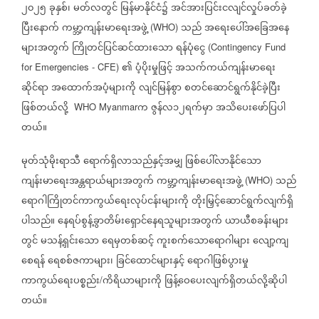
၂၀၂၅
ခုနှစ်၊
မတ်လတွင်
မြန်မာနိုင်ငံ၌
အင်အားပြင်းငလျင်လှုပ်ခတ်ခဲ့
ပြီးနောက်
ကမ္ဘာ့ကျန်းမာရေးအဖွဲ့
သည်
အရေးပေါ်အခြေအနေ
(WHO)
များအတွက်
ကြိုတင်ပြင်ဆင်ထားသော
ရန်ပုံငွေ
(Contingency Fund
၏
ပံ့ပိုးမှုဖြင့်
အသက်ကယ်ကျန်းမာရေး
for Emergencies - CFE)
ဆိုင်ရာ
အထောက်အပံ့များကို
လျင်မြန်စွာ
စတင်ဆောင်ရွက်နိုင်ခဲ့ပြီး
ဖြစ်တယ်လို့
က
ဇွန်လ၁၂ရက်မှာ
အသိပေးဖော်ပြပါ
WHO Myanmar
တယ်။
မုတ်သုံမိုးရာသီ
ရောက်ရှိလာသည်နှင့်အမျှ
ဖြစ်ပေါ်လာနိုင်သော
ကျန်းမာရေးအန္တရာယ်များအတွက်
ကမ္ဘာ့ကျန်းမာရေးအဖွဲ့
သည်
(WHO)
ရောဂါကြိုတင်ကာကွယ်ရေးလုပ်ငန်းများကို
တိုးမြှင့်ဆောင်ရွက်လျက်ရှိ
ပါသည်။
နေရပ်စွန့်ခွာတိမ်းရှောင်နေရသူများအတွက်
ယာယီစခန်းများ
တွင်
မသန့်ရှင်းသော
ရေမှတစ်ဆင့်
ကူးစက်သောရောဂါများ
လျော့ကျ
စေရန်
ရေစစ်ဇကာများ၊
ခြင်ထောင်များနှင့်
ရောဂါဖြစ်ပွားမှု
ကာကွယ်ရေးပစ္စည်း
ကိရိယာများကို
ဖြန့်ဝေပေးလျက်ရှိတယ်လို့ဆိုပါ
/
တယ်။