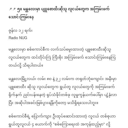
၅။
မန္တလေးမှာ
ပျူစောထီးဆိုသူ
လူငယ်တွေက
အကြမ်းဖက်
📌📌
သောင်းကြမ်းနေ
ဇွန်လ
၁၂
ရက်၊
Radio NUG
မန္တလေးမှာ
စစ်ကောင်စီက
လက်သပ်မွေးထားတဲ့
ပျူစောထီးဆိုသူ
လူငယ်တွေက
ထင်တိုင်းကြဲ
ကြီးစိုး
အကြမ်းဖက်
သောင်းကြမ်းနေကြ
တယ်လို့
သိရပါတယ်။
မန္တလေးမြို့လယ်၊
လမ်း
၈၀
နဲ့
၃၂
လမ်းက
တရုတ်ဘုံကျောင်း
အနီးမှာ
ပျူစောထီး
ဆိုသူ
လူငယ်တွေက
ရွယ်တူ
လူငယ်တွေကို
အကြမ်းဖက်
ရိုက်နှက်
ညှင်းပန်းနေတဲ့
ရုပ်သံဖိုင်တစ်ခု
လူမှုကွန်ယက်ပေါ်မှာ
ပျံ့နှံလာ
ပြီး
အဆိုပါအခင်းဖြစ်ပွားချိန်ကိုတော့
မသိရှိရသေးပါဘူး။
စစ်ကောင်စီရဲ့
ပြောက်ကျား
ဦးထုပ်ဆောင်းထားတဲ့
လူငယ်
တစ်စုဟာ
ရွယ်တူလူငယ်
၄
ယောက်ကို
စစ်ကြောရေးထဲ
အကုန်ထည့်မှာ
လို့
"
"