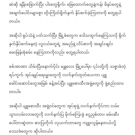
ဆဲဆို
ချိန်းခြောက်ပြီး
ပါးတွေရိုက်၊
ခြေထောက်တွေနဲ့ကန်၊
ဖိနပ်တွေနဲ့
အချက်ပေါင်းများစွာ
ထိုးကြိတ်ရိုက်နှက်
နှိပ်စက်ခဲ့ကြတာကို
တွေ့ရပါ
တယ်။
အဆိုပါ
ရုပ်သံနဲ့
ပတ်သက်ပြီး
မြို့ခံတွေက
ဒေါသထွက်နေကြသလို
ရိုက်
နှက်နှိပ်စက်နေတဲ့
လူငယ်တွေရဲ့
အမည်နဲ့
လိပ်စာကို
အချင်းချင်း
မေးမြန်းစုံစမ်း
နေကြတာကိုလည်း
တွေ့ရပါတယ်၊
စစ်အာဏာ
သိမ်းပြီးနောက်ပိုင်း
မန္တလေး
မြို့ပေါ်မှာ
၎င်းတို့ကို
သစ္စာခံတဲ့
ရပ်ကွက်
အုပ်ချုပ်ရေးမှူးတွေကို
လက်နက်ထုတ်ပေးကာ
ပျူ
ခေါင်းဆောင်တွေအဖြစ်
ခန့်အပ်ပြီး
ပျူစောထီးအဖွဲ့တွေကို
ဖွဲ့စည်းထား
တာပါ။
အဆိုပါ
ပျူစောထီး
အဖွဲ့ဝင်တွေက
အုပ်စုဖွဲ့
လက်နက်ကိုင်ကာ
လမ်း
သွားလမ်းလာတွေကို
လက်နက်ပြ
မိုက်ကြေးခွဲ
ငွေညှစ်တာ၊
ဖမ်းဆီး
ပေါ်တာဆွဲတာ၊
ဓားပြတိုက်
လုယက်တာတွေ
ကျူးလွန်နေတယ်လို့
ဒေသခံတွေက
ဆိုပါတယ်။