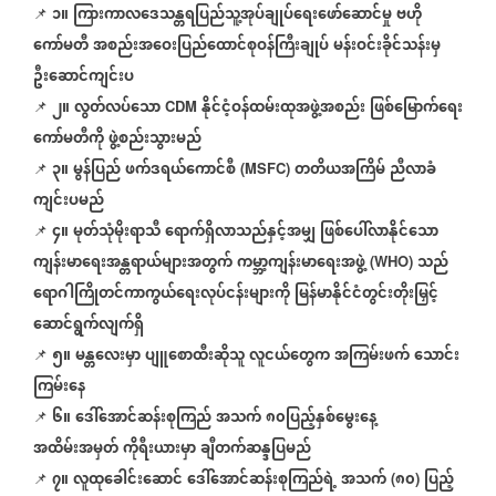
၁။
ကြားကာလဒေသန္တရပြည်သူ့အုပ်ချုပ်ရေးဖော်ဆောင်မှု
ဗဟို
📌
ကော်မတီ
အစည်းအဝေးပြည်ထောင်စုဝန်ကြီးချုပ်
မန်းဝင်းခိုင်သန်းမှ
ဦးဆောင်ကျင်းပ
၂။
လွတ်လပ်သော
နိုင်ငံ့ဝန်ထမ်းထုအဖွဲ့အစည်း
ဖြစ်မြောက်ရေး
📌
CDM
ကော်မတီကို
ဖွဲ့စည်းသွားမည်
၃။
မွန်ပြည်
ဖက်ဒရယ်ကောင်စီ
တတိယအကြိမ်
ညီလာခံ
📌
(MSFC)
ကျင်းပမည်
၄။
မုတ်သုံမိုးရာသီ
ရောက်ရှိလာသည်နှင့်အမျှ
ဖြစ်ပေါ်လာနိုင်သော
📌
ကျန်းမာရေးအန္တရာယ်များအတွက်
ကမ္ဘာ့ကျန်းမာရေးအဖွဲ့
သည်
(WHO)
ရောဂါကြိုတင်ကာကွယ်ရေးလုပ်ငန်းများကို
မြန်မာနိုင်ငံတွင်းတိုးမြှင့်
ဆောင်ရွက်လျက်ရှိ
၅။
မန္တလေးမှာ
ပျူစောထီးဆိုသူ
လူငယ်တွေက
အကြမ်းဖက်
သောင်း
📌
ကြမ်းနေ
၆။
ဒေါ်အောင်ဆန်းစုကြည်
အသက်
၈၀ပြည့်နှစ်မွေးနေ့
📌
အထိမ်းအမှတ်
ကိုရီးယားမှာ
ချီတက်ဆန္ဒပြမည်
၇။
လူထုခေါင်းဆောင်
ဒေါ်အောင်ဆန်းစုကြည်ရဲ့
အသက်
၈၀
ပြည့်
📌
(
)