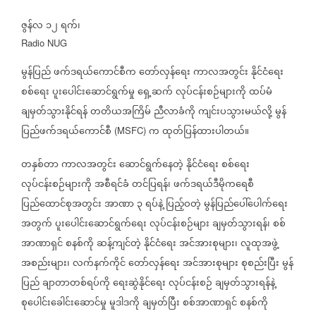
ဇွန်လ
၁၂
ရက်၊
Radio NUG
မွန်ပြည်
ဖက်ဒရယ်ကောင်စီက
တော်လှန်ရေး
ကာလအတွင်း
နိုင်ငံရေး
စစ်ရေး
ပူးပေါင်းဆောင်ရွက်မှု
ရှေ့ဆက်
လုပ်ငန်းစဉ်များကို
ထပ်မံ
ချမှတ်သွားနိုင်ရန်
တတိယအကြိမ်
ညီလာခံကို
ကျင်းပသွားမယ်လို့
မွန်
ပြည်ဖက်ဒရယ်ကောင်စီ
က
ထုတ်ပြန်ထားပါတယ်။
(MSFC)
တနှစ်တာ
ကာလအတွင်း
ဆောင်ရွက်နေတဲ့
နိုင်ငံရေး
စစ်ရေး
လုပ်ငန်းစဉ်များကို
အစီရင်ခံ
တင်ပြရန်၊
ဖက်ဒရယ်ဒီမိုကရေစီ
ပြည်ထောင်စုအတွင်း
အာဏာ
၃
ရပ်နဲ့
ပြည့်ဝတဲ့
မွန်ပြည်ပေါ်ပေါက်ရေး
အတွက်
ပူးပေါင်းဆောင်ရွက်ရေး
လုပ်ငန်းစဉ်များ
ချမှတ်သွားရန်၊
စစ်
အာဏာရှင်
စနစ်ကို
ဆန့်ကျင်တဲ့
နိုင်ငံရေး
အင်အားစုများ၊
လူထုအဖွဲ့
အစည်းများ၊
လက်နက်ကိုင်
တော်လှန်ရေး
အင်အားစုများ
စုစည်းပြီး
မွန်
ပြည်
ချာတာတစ်ရပ်ကို
ရေးဆွဲနိုင်ရေး
လုပ်ငန်းစဉ်
ချမှတ်သွားရန်နဲ့
စုပေါင်းခေါင်းဆောင်မှု
မူဒါဒကို
ချမှတ်ပြီး
စစ်အာဏာရှင်
စနစ်ကို