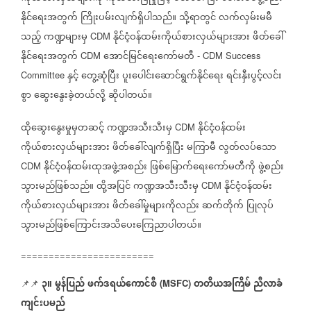
နိုင်ရေးအတွက်
ကြိုးပမ်းလျက်ရှိပါသည်။
သို့ရာတွင်
လက်လှမ်းမမီ
သည့်
ကဏ္ဍများမှ
နိုင်ငံ့ဝန်ထမ်းကိုယ်စားလှယ်များအား
ဖိတ်ခေါ်
CDM
နိုင်ရေးအတွက်
အောင်မြင်ရေးကော်မတီ
CDM
- CDM Success
နှင့်
တွေ့ဆုံပြီး
ပူးပေါင်းဆောင်ရွက်နိုင်ရေး
ရင်းနှီးပွင့်လင်း
Committee
စွာ
ဆွေးနွေးခဲ့တယ်လို့
ဆိုပါတယ်။
ထိုဆွေးနွေးမှုမှတဆင့်
ကဏ္ဍအသီးသီးမှ
နိုင်ငံ့ဝန်ထမ်း
CDM
ကိုယ်စားလှယ်များအား
ဖိတ်ခေါ်လျက်ရှိပြီး
မကြာမီ
လွတ်လပ်သော
နိုင်ငံ့ဝန်ထမ်းထုအဖွဲ့အစည်း
ဖြစ်မြောက်ရေးကော်မတီကို
ဖွဲ့စည်း
CDM
သွားမည်ဖြစ်သည်။
ထို့အပြင်
ကဏ္ဍအသီးသီးမှ
နိုင်ငံ့ဝန်ထမ်း
CDM
ကိုယ်စားလှယ်များအား
ဖိတ်ခေါ်မှုများကိုလည်း
ဆက်တိုက်
ပြုလုပ်
သွားမည်ဖြစ်ကြောင်းအသိပေးကြေညာပါတယ်။
========================
၃။
မွန်ပြည်
ဖက်ဒရယ်ကောင်စီ
တတိယအကြိမ်
ညီလာခံ
📌📌
(MSFC)
ကျင်းပမည်