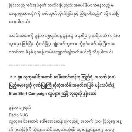
ခြင်းသည်
စစ်အုပ်စု၏
တတိုင်းပြည်လုံးအပေါ်
နှိပ်စက်နေသည့်
မ
“
တရားမှုအားလုံး
ကို
ဖော်ထုတ်လိုက်ခြင်းနှင့်
ညီမျှပါသည်။
လို့
ဖော်ပြ
”
"
ထားပါတယ်။
အခမ်းအနားကို
ဇွန်လ
၁၅ရက်နေ့
မွန်းလွဲ
၁
နာရီမှ
၄
နာရီအထိ
ကျင်းပ
သွားမှာ
ဖြစ်ပြီး
ဆိုးလ်မြို့၊
ဂျုံးဂတ်ဘူတာ၊
ဘိုရှင်းဂတ်ပန်းခြံကနေ
စတင်ကာ
မိနစ်
၄၀ခန့်
လမ်းလျှောက်ချီတက်မယ်လို့
သိရပါတယ်။
========================
၇။
လူထုခေါင်းဆောင်
ဒေါ်အောင်ဆန်းစုကြည်ရဲ့
အသက်
၈၀
📌📌
(
)
ပြည့်မွေးနေ့ကို
ဂုဏ်ပြုကြိုဆိုတဲ့အထိမ်းအမှတ်အဖြစ်
ပန်းသပိတ်နဲ့
လှုပ်ရှားကြဖို့
လူထုကို
နှိုးဆော်
Blue Shirt Campaign
ဇွန်လ
၁၂ရက်
Radio NUG
လူထုခေါင်းဆောင်
ဒေါ်အောင်ဆန်းစုကြည်ရဲ့
အသက်
၈၀
ပြည့်မွေးနေ့
(
)
ကို
ဂုဏ်ပြုကြိုဆိုတဲ့အထိမ်းအမှတ်အဖြစ်
မွေးနေ့ရှင်နဲ့တကွ
အဓမ္မ