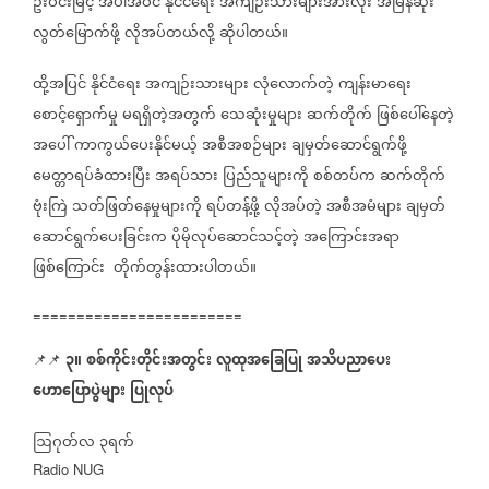
ဦးဝင်းမြင့်
အပါအဝင်
နိုင်ငံရေး
အကျဉ်းသားများအားလုံး
အမြန်ဆုံး
လွတ်မြောက်ဖို့
လိုအပ်တယ်လို့
ဆိုပါတယ်။
ထို့အပြင်
နိုင်ငံရေး
အကျဉ်းသားများ
လုံလောက်တဲ့
ကျန်းမာရေး
စောင့်ရှောက်မှု
မရရှိတဲ့အတွက်
သေဆုံးမှုများ
ဆက်တိုက်
ဖြစ်ပေါ်နေတဲ့
အပေါ်
ကာကွယ်ပေးနိုင်မယ့်
အစီအစဉ်များ
ချမှတ်ဆောင်ရွက်ဖို့
မေတ္တာရပ်ခံထားပြီး
အရပ်သား
ပြည်သူများကို
စစ်တပ်က
ဆက်တိုက်
ဗုံးကြဲ
သတ်ဖြတ်နေမှုများကို
ရပ်တန့်ဖို့
လိုအပ်တဲ့
အစီအမံများ
ချမှတ်
ဆောင်ရွက်ပေးခြင်းက
ပိုမိုလုပ်ဆောင်သင့်တဲ့
အကြောင်းအရာ
ဖြစ်ကြောင်း
တိုက်တွန်းထားပါတယ်။
========================
၃။
စစ်ကိုင်းတိုင်းအတွင်း
လူထုအခြေပြု
အသိပညာပေး
📌📌
ဟောပြောပွဲများ
ပြုလုပ်
ဩဂုတ်လ
၃ရက်
‌
Radio NUG