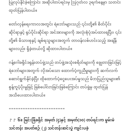
ပြုလုပ်နိုင်ခဲ့ကြောင်း
အဆိုပါတပ်ရင်းမှ
ဩဂုတ်လ
၃ရက်နေ့မှာ
သတင်း
ထုတ်ပြန်ပါတယ်။
တော်လှန်ရေးကာလအတွင်း
ရဲဘော်များသည်
၎င်းတို့၏
စိတ်ပိုင်း
ဆိုင်ရာနှင့်
ရုပ်ပိုင်းဆိုင်ရာ
အင်အားများကို
အလုံးစုံပုံအပ်ထားရပြီး၊
၎င်း
တို့၏
မိသားစုနှင့်
ချစ်ရသူများအတွက်
တာဝန်လစ်ဟင်းသည့်
အချိန်
များလည်း
ရှိခဲ့တယ်လို့
ဆိုထားပါတယ်။
ဂန့်ဂေါခရိုင်ဒရုန်းတပ်ဖွဲ့သည်
တပ်ဖွဲ့အသုံးစရိတ်များကို
ချွေတာခြင်းဖြင့်
ရဲဘော်များအတွက်
လိုအပ်သော
ထောက်ပံ့ကူညီမှုများကို
ဆက်လက်
ဆောင်ရွက်နိုင်ခဲ့ပြီး
ထိုထောက်ပံ့ငွေပေးအပ်မှုသည်
မိဘပြည်သူများ၏
စွန့်ကူပံ့ပိုးမှုဖြင့်
ဖြစ်ပေါ်လာခြင်းဖြစ်ကြောင်း
တပ်ဖွဲ့မှ
ထုတ်ပြန်
အသိပေးထားပါတယ်။
========================
၆။
မြင်းခြံခရိုင်
အမှတ်
၄
နှင့်
အမှတ်
၁၀
တပ်ရင်းက
မွမ်းမံ
🚩🚩
⁨
(
)
(
)
သင်တန်း
အပတ်စဉ်
၂
သင်တန်းဆင်းပွဲ
ကျင်းပခဲ့
(
)