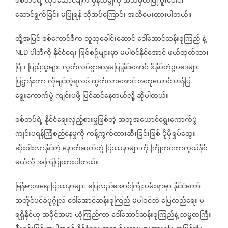
စစ်တပ်ရဲ့
လုပ်ဆောင်ချက်
မှန်သမျှကို
အသိမှတ်ပြု
ပူးပေါင်း
ဆောင်ရွက်ခြင်း
မပြုရန်
လိုအပ်ကြောင်း
အသိပေးထားပါတယ်။
ထို့အပြင်
စစ်ကောင်စီက
လူထုခေါင်းဆောင်
ဒေါ်အောင်ဆန်းစုကြည်
နဲ့
ပါတီကို
နိုင်ငံရေး
ဖြစ်စဉ်များမှာ
မပါဝင်နိုင်အောင်
ဖယ်ထုတ်ထား
NLD
ပြီး၊
ပြည်သူများ
လွတ်လပ်စွာဆန္ဒမပြုနိုင်အောင်
ဖိနှိပ်တဲ့ဥပဒေများ
ပြဌာန်းကာ
လိုချင်တဲ့ရလဒ်
ထွက်လာအောင်
အတုယောင်
ဟန်ပြ
ရွေးကောက်ပွဲ
ကျင်းပဖို့
ပြင်ဆင်နေတယ်လို့
ဆိုပါတယ်။
စစ်တပ်ရဲ့
နိုင်ငံရေးလှည့်စားမှုဖြစ်တဲ့
အတုအယောင်ရွေးကောက်ပွဲ
ကျင်းပရန်ကြံစည်နေမှုကို
ကန့်ကွက်တားဆီးခြင်းဖြစ်
ပိုမိုရှုပ်ထွေး
ဆိုးဝါးလာနိုင်တဲ့
နောက်ဆက်တွဲ
ပြဿနာများကို
ကြိုတင်ကာကွယ်နိုင်
မယ်လို့
အကြံပြုထားပါတယ်။
မြန်မာ့အရေးပြဿနာများ
ပြေလည်အောင်ကြိုးပမ်းရာမှာ
နိုင်ငံတော်
အတိုင်ပင်ခံပုဂ္ဂိုလ်
ဒေါ်အောင်ဆန်းစုကြည်
မပါဝင်ဘဲ
ပြေလည်ရေး
မ
ရရှိနိုင်ဟု
အခိုင်အမာ
ယုံကြည်ကာ
ဒေါ်အောင်ဆန်းစုကြည်နဲ့
သမ္မတကြီး