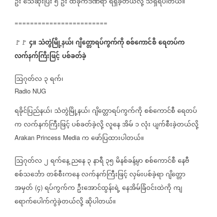
ဦး
သေဆုံးပြီး
၅
ဦး
ထိခိုက်ဒဏ်ရာ
ရရှိခဲ့တယ်လို့
သိရှိရပါတယ်။
========================
၄။
သံတွဲမြို့နယ်၊
ဂျိတ္တောရပ်ကွက်ကို
စစ်ကောင်စီ
ရေတပ်က
🚩🚩
⁨
လက်နက်ကြီးဖြင့်
ပစ်ခတ်ခဲ့
ဩဂုတ်လ
၃
ရက်၊
Radio NUG
ရခိုင်ပြည်နယ်၊
သံတွဲမြို့နယ်၊
ဂျိတ္တောရပ်ကွက်ကို
စစ်ကောင်စီ
ရေတပ်
က
လက်နက်ကြီးဖြင့်
ပစ်ခတ်ခဲ့လို့
လူနေ
အိမ်
၁
လုံး
ပျက်စီးခဲ့တယ်လို့
က
ဖော်ပြထားပါတယ်။
Arakan Princess Media
ဩဂုတ်လ
၂
ရက်နေ့
ညနေ
၃
နာရီ
၃၅
မိနစ်ခန့်မှာ
စစ်ကောင်စီ
နေဗီ
စစ်သင်္ဘော
တစ်စီးကနေ
လက်နက်ကြီးဖြင့်
လှမ်းပစ်ခဲ့ရာ
ဂျိတ္တော
အမှတ်
၄
ရပ်ကွက်က
ဦးအောင်ထွန်းရဲ့
နေအိမ်ခြံဝင်းထဲကို
ကျ
(
)
ရောက်ပေါက်ကွဲခဲ့တယ်လို့
ဆိုပါတယ်။