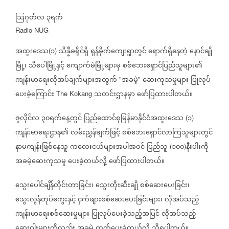
ဩဂုတ်လ
၃ရက်
Radio NUG
အထူးဒေသ
၁
သိန္နီခရိုင်ရှိ
ရှန်ခိုက်ကျေးရွာတွင်
ရောက်ရှိနေတဲ့
နောင်ချို
(
)
မြို့၊
သီပေါမြို့နှင့်
ကျောက်မဲမြို့များမှ
စစ်ဘေးရှောင်ပြည်သူများ၏
ကျန်းမာရေးလိုအပ်ချက်များအတွက်
အခမဲ့
ဆေးကုသမှုများ
ပြုလုပ်
"
"
ပေးခဲ့ကြောင်း
သတင်းဌာနမှာ
ဖော်ပြထားပါတယ်။
The Kokang
ဇူလိုင်လ
၃၀ရက်နေ့တွင်
ပြည်ထောင်စုမြန်မာနိုင်ငံအထူးဒေသ
၁
(
)
ကျန်းမာရေးဌာန၏
လမ်းညွှန်ချက်ဖြင့်
စစ်ဘေးရှောင်လာကြသူများတွင်
နာမကျန်းဖြစ်နေသူ
ကလေးငယ်များအပါအဝင်
ပြည်သူ
၁၀၀
နီးပါးကို
(
)
အခမဲ့ဆေးကုသမှု
ပေးခဲ့တယ်လို့
ဖော်ပြထားပါတယ်။
သွေးပေါင်ချိန်တိုင်းတာခြင်း၊
သွေးတိုးဆီးချို
စစ်ဆေးပေးခြင်း၊
သွေးလွန်တုပ်ကွေးနှင့်
ငှက်ဖျားစစ်ဆေးပေးခြင်းများ၊
လိုအပ်သည့်
ကျန်းမာရေးစစ်ဆေးမှုများ
ပြုလုပ်ပေးခဲ့သည့်အပြင်
လိုအပ်သည့်
ဆေးဝါးများကိုလည်း
အခမဲ့
ထုတ်ပေးခဲ့တယ်လို့
သိရပါတယ်။