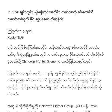
၁။
ချင်းတွင်းမြစ်ကြောင်းအတိုင်း
တက်လာတဲ့
စစ်ကောင်စီ
🚩🚩
⁨
သင်္ဘောအုပ်စုကို
မိုင်းဆွဲပစ်ခတ်
တိုက်ခိုက်
ဩဂုတ်လ
၃
ရက်၊
Radio NUG
ချင်းတွင်းမြစ်ကြောင်းအတိုင်း
ဆန်တက်လာတဲ့
စစ်ကောင်စီ
သင်္ဘော
အုပ်စုကို
မုံရွာမြို့နယ်အတွင်းက
တစ်နေရာမှာ
မိုင်းဆွဲပစ်ခတ်
တိုက်ခိုက်
ခဲ့တယ်လို့
က
ထုတ်ပြန်ထားပါတယ်။
Chindwin Fighter Group
ဩဂုတ်လ
၃
ရက်
မနက်၊
၁၁
နာရီ
၁၅
မိနစ်က
ချင်းတွင်းမြစ်ကြောင်း
တစ်နေရာမှာ
စစ်သင်္ဘော
၁
စီးနဲ့
တွဲတွန်း
၁၀
စီးတို့ကို
ရှေ့ထွက်မိုင်း
၃
လုံးပွိုင့်
၁
ပွိုင့်နဲ့
လက်နက်ငယ်များဖြင့်
ပစ်ခတ်တိုက်ခိုက်ခဲ့တယ်လို့
ဆို
ပါတယ်။
အဆိုပါ
တိုက်ခိုက်မှုကို
နဲ့
Chindwin Fighter Group - (CFG)
Brave