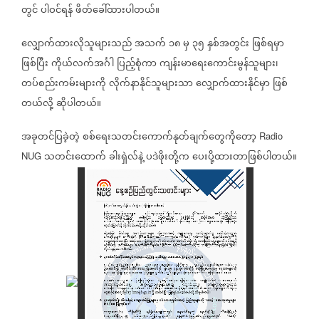
တွင်
ပါဝင်ရန်
ဖိတ်ခေါ်ထားပါတယ်။
လျှောက်ထားလိုသူများသည်
အသက်
၁၈
မှ
၃၅
နှစ်အတွင်း
ဖြစ်ရမှာ
ဖြစ်ပြီး
ကိုယ်လက်အင်္ဂါ
ပြည့်စုံကာ
ကျန်းမာရေးကောင်းမွန်သူများ၊
တပ်စည်းကမ်းများကို
လိုက်နာနိုင်သူများသာ
လျှောက်ထားနိုင်မှာ
ဖြစ်
တယ်လို့
ဆိုပါတယ်။
အခုတင်ပြခဲ့တဲ့
စစ်ရေးသတင်းကောက်နုတ်ချက်တွေကိုတော့
Radio
သတင်းထောက်
ခါးရှဲလ်နဲ့
ပဒဲဖိုးတို့က
ပေးပို့ထားတာဖြစ်ပါတယ်။
NUG