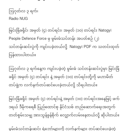
ဩဂုတ်လ
၃
ရက်၊
Radio NUG
မြင်းခြံခရိုင်၊
အမှတ်
၄
တပ်ရင်း၊
အမှတ်
၁၀
တပ်ရင်း
(
)
(
)
Natogyi
မှ
မွမ်းမံသင်တန်း
အပတ်စဉ်
၂
People Defence Force
(
)
သင်တန်းဆင်းပွဲကို
ကျင်းပခဲ့တယ်လို့
က
သတင်းထုတ်
Natogyi PDF
ပြန်ထားပါတယ်။
ဩဂုတ်လ
၃
ရက်နေ့က
ကျင်းပခဲ့တဲ့
မွမ်းမံ
သင်တန်းဆင်းပွဲမှာ
မြင်းခြံ
ခရိုင်
အမှတ်
၄
တပ်ရင်း
နဲ့
အမှတ်
၁၀
တပ်ရင်းတို့ကို
မဟာမိတ်
(
)
(
)
တပ်ဖွဲ့က
လက်နက်တပ်ဆင်ပေးခဲ့တယ်လို့
သိရပါတယ်။
မြင်းခြံခရိုင်
အမှတ်
၄
တပ်ရင်းနဲ့
အမှတ်
၁၀
တပ်ရင်းအနေဖြင့်
ဖက်
(
)
(
)
ဒရယ်
ဒီမိုကရေစီ
ပြည်ထောင်စု
နိုင်ငံသစ်
တည်ဆောက်ရေးအတွက်
တတ်စွမ်းသမျှ
အားသွန်ခွန်စိုက်
လျှောက်လမ်းနေတယ်လို့
ဆိုပါတယ်။
မွမ်းမံသင်တန်းဆင်း
ရဲဘော်များကို
လက်နက်များ
တပ်ဆင်ပေးခဲ့တဲ့