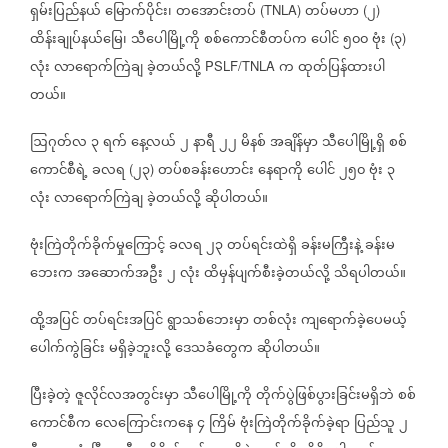
ရှမ်းပြည်နယ်
မြောက်ပိုင်း၊
တအောင်းတပ်
တပ်မဟာ
၂
(TNLA)
(
)
ထိန်းချုပ်နယ်မြေ၊
သီပေါမြို့ကို
စစ်ကောင်စီတပ်က
ပေါင်
၅၀၀
ဗုံး
၃
(
)
လုံး
လာရောက်ကြဲချ
ခဲ့တယ်လို့
က
ထုတ်ပြန်ထားပါ
PSLF/TNLA
တယ်။
ဩဂုတ်လ
၃
ရက်
နေ့လယ်
၂
နာရီ
၂၂
မိနစ်
အချိန်မှာ
သီပေါမြို့ရှိ
စစ်
ကောင်စီရဲ့
ခလရ
၂၃
တပ်စခန်းဟောင်း
နေရာကို
ပေါင်
၂၅၀
ဗုံး
၃
(
)
လုံး
လာရောက်ကြဲချ
ခဲ့တယ်လို့
ဆိုပါတယ်။
ဗုံးကြဲတိုက်ခိုက်မှုကြောင့်
ခလရ
၂၃
တပ်ရင်းထဲရှိ
ခန်းမကြီးနဲ့
ခန်းမ
ဘေးက
အဆောက်အဦး
၂
လုံး
ထိမှန်ပျက်စီးခဲ့တယ်လို့
သိရပါတယ်။
ထို့အပြင်
တပ်ရင်းအပြင်
ရွာသစ်ဘေးမှာ
တစ်လုံး
ကျရောက်ခဲ့ပေမယ့်
ပေါက်ကွဲခြင်း
မရှိခဲ့ဘူးလို့
ဒေသခံတွေက
ဆိုပါတယ်။
ပြီးခဲ့တဲ့
ဇူလိုင်လအတွင်းမှာ
သီပေါမြို့ကို
တိုက်ပွဲဖြစ်ပွားခြင်းမရှိဘဲ
စစ်
ကောင်စီက
လေကြောင်းကနေ
၄
ကြိမ်
ဗုံးကြဲတိုက်ခိုက်ခဲ့ရာ
ပြည်သူ
၂