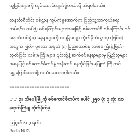
ယူခြင်းများကို
လုပ်ဆောင်လျက်ရှိတယ်လို့
သိရပါတယ်။
တနင်္သာရီတိုင်း
စစ်ဌာန
ကွပ်ကဲမှုအောက်က
ပြည်သူ့ကာကွယ်‌ရေး
တပ်ရင်း၊
တပ်ဖွဲ့၊
စစ်ကြောင်းများအနေဖြင့်
စစ်ကောင်စီ
စစ်ကြောင်း
ဝင်
ရောက်တပ်စွဲတဲ့
နေရာများကို
အချိန်မရွေး
တိုက်ခိုက်သွားမှာ
ဖြစ်တဲ့
အတွက်
မြိတ်
ပုလော
အမှတ်
၈
ပြည်ထောင်စု
လမ်းမကြီးနဲ့
မြိတ်
-
(
)
-
ဘုတ်ပြင်း
လမ်းမကြီးများ၊
၎င်းတို့နဲ့
ဆက်စပ်နေရာများမှ
ပြည်သူများ
အနေဖြင့်
စစ်ကောင်စီတပ်နဲ့
အနီးကပ်
နေထိုင်ခြင်းမပြုဘဲ
ကြိုတင်
ရွှေ့ပြောင်းထားဖို့
အသိပေးထားပါတယ်။
========================
၃။
သီပေါမြို့ကို
စစ်ကောင်စီတပ်က
ပေါင်
၂၅၀
ဗုံး
၃
လုံး
လာ
🚩🚩
⁨
ရောက်ကြဲချ
တိုက်ခိုက်ခဲ့
ဩဂုတ်လ
၃
ရက်၊
Radio NUG