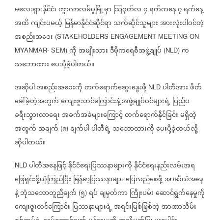
မလေးရှားနိုင်ငံ၊
ကွာလာလမ်ပူမြို့မှာ
သြဂုတ်လ
၄
ရက်ကနေ
၇
ရက်နေ့
အထိ
ကျင်းပမယ့်
မြန်မာနိုင်ငံဆိုင်ရာ
သက်ဆိုင်သူများ
အားလုံးပါဝင်တဲ့
အစည်းအဝေး
(STAKEHOLDERS ENGAGEMENT MEETING ON
ကို
အမျိုးသား
ဒီမိုကရေစီအဖွဲ့ချုပ်
က
MYANMAR- SEM)
(NLD)
သဘောထား
ပေးပို့ခဲ့ပါတယ်။
အဆိုပါ
အစည်းအဝေးကို
တက်ရောက်ဆွေးနွေးဖို့
ပါတီအား
ဖိတ်
NLD
ခေါ်ခဲ့တဲ့အတွက်
ကျေးဇူးတင်ကြောင်းနဲ့
အဖွဲ့ချုပ်ဝင်များရဲ့
ပြည်ပ
ခရီးသွားလာရေး
အခက်အခဲများကြောင့်
တက်ရောက်နိုင်ခြင်း
မရှိတဲ့
အတွက်
အချက်
၈
ချက်ပါ
ပါတီရဲ့
သဘောထားကို
ပေးပို့ခဲ့တယ်လို့
(
)
ဆိုပါတယ်။
ပါတီအနေဖြင့်
နိုင်ငံရေးပြဿနာများကို
နိုင်ငံရေးနည်းလမ်းအရ
NLD
ဖြေရှင်းဖို့ယုံကြည်ပြီး
မြန်မာ့ပြဿနာများ
ပြေလည်စေဖို့
အာဆီယံအနေ
နဲ့
ဘုံသဘောတူညီချက်
၅
ရပ်
ချမှတ်ကာ
ကြိုးပမ်း
ဆောင်ရွက်နေမှုကို
(
)
ကျေးဇူးတင်ကြောင်း
ပြဿနာများရဲ့
အရင်းမြစ်ဖြစ်တဲ့
အာဏာသိမ်း