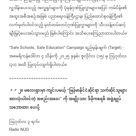
လှူဒါန်းပေးသည့်
အလှူရှင်များကို
ပုံမှန်ဂုဏ်ပြုလွှာများအပြင်
ကမ်ပိန်း၏
အထူးအစီအစဉ်အဖြစ်
ပညာရေးဝန်ကြီးဌာန၊
ပြည်ထောင်စုဝန်ကြီး၏
လက်မှတ်ပါဝင်သည့်
မှတ်တမ်းတင်ဂုဏ်ပြုလွှာများကို
သီးသန့်ထပ်ဆင့်
ချီးမြှင့်ပေးအပ်သွားမည်
ဖြစ်ပါကြောင်း
အသိပေးကြေညာထားပါတယ်။
ရည်မှန်းချက်
"Safe Schools, Safe Education" Campaign
(Target) -
အမေရိကန်ဒေါ်လာ
၄
သိန်းကို
၂၀၂၅
ခုနှစ်၊
ဇူလိုင်လ
၁၅
မှ
ဩဂုတ်လ
(
)
၃၁
အထိ
ပြုလုပ်လျက်ရှိပါတယ်။
(
)
========================
၂။
မလေးရှားမှာ
ကျင်းပမယ့်
မြန်မာနိုင်ငံဆိုင်ရာ
သက်ဆိုင်သူများ
📌📌
“
အားလုံးပါဝင်တဲ့
အစည်းအဝေး
ကို
အမျိုးသား
ဒီမိုကရေစီ
အဖွဲ့ချုပ်
”
သဘောထား
ပေးပို့
ဩဂုတ်လ
၃
ရက်၊
Radio NUG