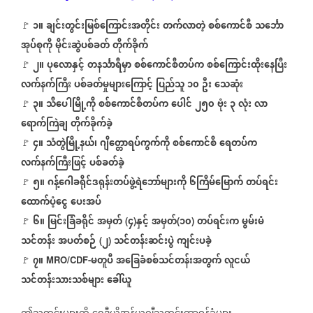
၁။
ချင်းတွင်းမြစ်ကြောင်းအတိုင်း
တက်လာတဲ့
စစ်ကောင်စီ
သင်္ဘော
🚩
⁨
အုပ်စုကို
မိုင်းဆွဲပစ်ခတ်
တိုက်ခိုက်
၂။
ပုလောနှင့်
တနင်္သာရီမှာ
စစ်ကောင်စီတပ်က
စစ်ကြောင်းထိုးနေပြီး
🚩
⁨
လက်နက်ကြီး
ပစ်ခတ်မှုများကြောင့်
ပြည်သူ
၁၀
ဦး
သေဆုံး
၃။
သီပေါမြို့ကို
စစ်ကောင်စီတပ်က
ပေါင်
၂၅၀
ဗုံး
၃
လုံး
လာ
🚩
⁨
ရောက်ကြဲချ
တိုက်ခိုက်ခဲ့
၄။
သံတွဲမြို့နယ်၊
ဂျိတ္တောရပ်ကွက်ကို
စစ်ကောင်စီ
ရေတပ်က
🚩
⁨
လက်နက်ကြီးဖြင့်
ပစ်ခတ်ခဲ့
၅။
ဂန့်ဂေါခရိုင်ဒရုန်းတပ်ဖွဲ့ရဲဘော်များကို
၆ကြိမ်မြောက်
တပ်ရင်း
🚩
⁨
ထောက်ပံ့ငွေ
ပေးအပ်
၆။
မြင်းခြံခရိုင်
အမှတ်
၄
နှင့်
အမှတ်
၁၀
တပ်ရင်းက
မွမ်းမံ
🚩
⁨
(
)
(
)
သင်တန်း
အပတ်စဉ်
၂
သင်တန်းဆင်းပွဲ
ကျင်းပခဲ့
(
)
၇။
မတူပီ
အခြေခံစစ်သင်တန်းအတွက်
လူငယ်
⁨
MRO/CDF-
🚩
သင်တန်းသားသစ်များ
ခေါ်ယူ