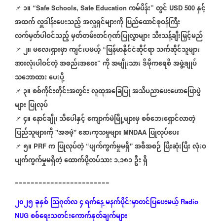
၁။
ကမ်ပိန်း
တွင်
နှင့်
📌
“Safe Schools, Safe Education
”
USD 500
အထက်
လှူဒါန်းပေးသည့်
အလှူရှင်များကို
ပြည်ထောင်စုဝန်ကြီး
လက်မှတ်ပါဝင်သည့်
မှတ်တမ်းတင်ဂုဏ်ပြုလွှာများ
သီးသန့်ချီးမြှင့်မည်
၂။
မလေးရှားမှာ
ကျင်းပမယ့်
မြန်မာနိုင်ငံဆိုင်ရာ
သက်ဆိုင်သူများ
📌
“
အားလုံးပါဝင်တဲ့
အစည်းအဝေး
ကို
အမျိုးသား
ဒီမိုကရေစီ
အဖွဲ့ချုပ်
”
သဘောထား
ပေးပို့
၃။
စစ်ကိုင်းတိုင်းအတွင်း
လူထုအခြေပြု
အသိပညာပေးဟောပြောပွဲ
📌
များ
ပြုလုပ်
၄။
နောင်ချို၊
သီပေါနှင့်
ကျောက်မဲမြို့များမှ
စစ်ဘေးရှောင်လာတဲ့
📌
ပြည်သူများကို
အခမဲ့
ဆေးကုသမှုများ
ပြုလုပ်ပေး
"
"
MNDAA
၅။
က
ပြုလုပ်တဲ့
ပျက်ကွက်မှုမရှိ
အစီအစဉ်
ပြီးဆုံးပြီး
လုံးဝ
📌
PRF
“
"
ပျက်ကွက်မှုမရှိတဲ့
ထောက်ပို့တပ်သား
၁
၁၈၁
ဦး
ရှိ
,
========================
၂၀၂၅
ခုနှစ်
သြဂုတ်လ
၄ ရက်နေ့
မနက်ပိုင်းမှာတင်ပြပေးမယ့်
Radio
စစ်ရေးသတင်းကောက်နုတ်ချက်များ
NUG