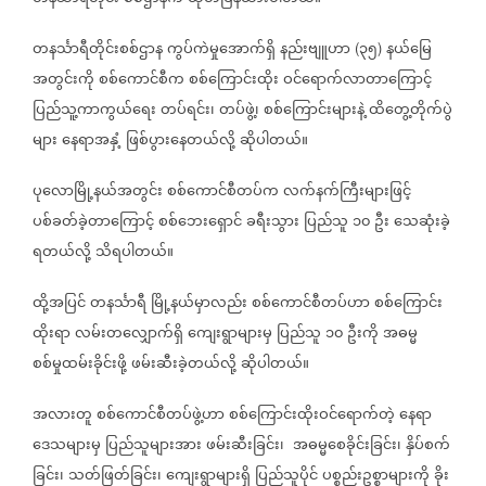
တနင်္သာရီတိုင်းစစ်ဌာန
ကွပ်ကဲမှုအောက်ရှိ
နည်းဗျူဟာ
၃၅
နယ်မြေ
(
)
အတွင်းကို
စစ်ကောင်စီက
စစ်ကြောင်းထိုး
ဝင်ရောက်လာတာကြောင့်
ပြည်သူ့ကာကွယ်ရေး
တပ်ရင်း၊
တပ်ဖွဲ့၊
စစ်ကြောင်းများနဲ့
ထိတွေ့တိုက်ပွဲ
များ
နေရာအနှံ့
ဖြစ်ပွားနေတယ်လို့
ဆိုပါတယ်။
ပုလောမြို့နယ်အတွင်း
စစ်ကောင်စီတပ်က
လက်နက်ကြီးများဖြင့်
ပစ်ခတ်ခဲ့တာကြောင့်
စစ်ဘေးရှောင်
ခရီးသွား
ပြည်သူ
၁၀
ဦး
သေဆုံးခဲ့
ရတယ်လို့
သိရပါတယ်။
ထို့အပြင်
တနင်္သာရီ
မြို့နယ်မှာလည်း
စစ်ကောင်စီတပ်ဟာ
စစ်ကြောင်း
ထိုးရာ
လမ်းတလျှောက်ရှိ
ကျေးရွာများမှ
ပြည်သူ
၁၀
ဦးကို
အဓမ္မ
စစ်မှုထမ်းခိုင်းဖို့
ဖမ်းဆီးခဲ့တယ်လို့
ဆိုပါတယ်။
အလားတူ
စစ်ကောင်စီတပ်ဖွဲ့ဟာ
စစ်ကြောင်းထိုးဝင်ရောက်တဲ့
နေရာ
ဒေသများမှ
ပြည်သူများအား
ဖမ်းဆီးခြင်း၊
အဓမ္မစေခိုင်းခြင်း၊
နှိပ်စက်
ခြင်း၊
သတ်ဖြတ်ခြင်း၊
ကျေးရွာများရှိ
ပြည်သူပိုင်
ပစ္စည်းဥစ္စာများကို
ခိုး