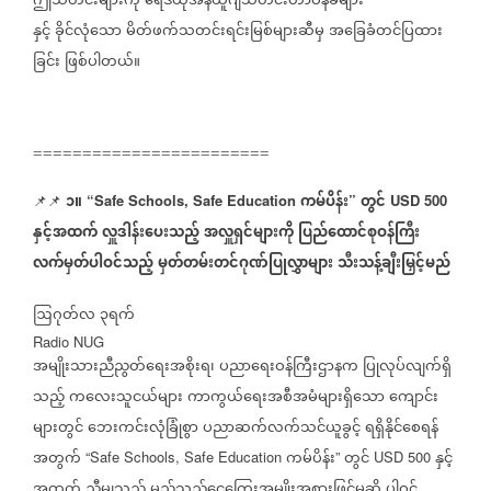
ဤသတင်းများကို
ရေဒီယိုအန်ယူဂျီသတင်းတာဝန်ခံများ
နှင့်
ခိုင်လုံသော
မိတ်ဖက်သတင်းရင်းမြစ်များဆီမှ
အခြေခံတင်ပြထား
ခြင်း
ဖြစ်ပါတယ်။
========================
၁။
ကမ်ပိန်း
တွင်
📌📌
“Safe Schools, Safe Education
”
USD 500
နှင့်အထက်
လှူဒါန်းပေးသည့်
အလှူရှင်များကို
ပြည်ထောင်စုဝန်ကြီး
လက်မှတ်ပါဝင်သည့်
မှတ်တမ်းတင်ဂုဏ်ပြုလွှာများ
သီးသန့်ချီးမြှင့်မည်
ဩဂုတ်လ
၃ရက်
Radio NUG
အမျိုးသားညီညွတ်ရေးအစိုးရ၊
ပညာရေးဝန်ကြီးဌာနက
ပြုလုပ်လျက်ရှိ
သည့်
ကလေးသူငယ်များ
ကာကွယ်ရေးအစီအမံများရှိသော
ကျောင်း
များတွင်
ဘေးကင်းလုံခြုံစွာ
ပညာဆက်လက်သင်ယူခွင့်
ရရှိနိုင်စေရန်
အတွက်
ကမ်ပိန်း
တွင်
နှင့်
“Safe Schools, Safe Education
”
USD 500
အထက်
ညီမျှသည့်
မည်သည့်ငွေကြေးအမျိုးအစားဖြင့်မဆို
ပါဝင်