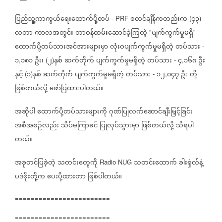
ပြည်သူ့ကာကွယ်ရေးထောက်ပို့တပ်
စတင်ချိန်ကတည်းက
၄၃
- PRF
(
)
လတာ
ကာလအတွင်း
တာဝန်ထမ်းဆောင်ခဲ့ကြတဲ့
ပျက်ကွက်မှုမရှိ
"
"
ထောက်ပို့တပ်သားအင်အားများမှာ
လုံးဝပျက်ကွက်မှုမရှိတဲ့
တပ်သား
-
၁
၁၈၁
ဦး၊
၂
နှစ်
ဆက်တိုက်
ပျက်ကွက်မှုမရှိတဲ့
တပ်သား
၄
၁၆၈
ဦး
,
(
)
-
,
နှင့်
၁
နှစ်
ဆက်တိုက်
ပျက်ကွက်မှုမရှိတဲ့
တပ်သား
၁၂
၀၄၇
ဦး
တို့
(
)
-
,
ဖြစ်တယ်လို့
ဖော်ပြထားပါတယ်။
အဆိုပါ
ထောက်ပို့တပ်သားများကို
ဂုဏ်ပြုလက်ဆောင်ချီးမြှင့်ခြင်း
အစီအစဉ်လည်း
သိပ်မကြာခင်
ပြုလုပ်သွားမှာ
ဖြစ်တယ်လို့
သိရပါ
တယ်။
အခုတင်ပြခဲ့တဲ့
သတင်းတွေကို
သတင်းထောက်
ခါးရှဲလ်နဲ့
Radio NUG
ပဒဲဖိုးတို့က
ပေးပို့ထားတာ
ဖြစ်ပါတယ်။
========================
========================