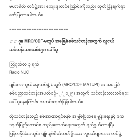
မဟာမိတ်
တပ်ဖွဲ့အား
ကျေးဇူးတင်ကြောင်းကိုလည်း
ထုတ်ပြန်ချက်မှာ
ဖော်ပြထားပါတယ်။
========================
၇။
မတူပီ
အခြေခံစစ်သင်တန်းအတွက်
လူငယ်
🚩🚩
⁨
MRO/CDF-
သင်တန်းသားသစ်များ
ခေါ်ယူ
ဩဂုတ်လ
၃
ရက်
Radio NUG
ချင်းကာကွယ်ရေးတပ်ဖွဲ့
မတူပီ
က
အခြေခံ
-
(MRO/CDF-MATUPI)
စစ်ပညာသင်တန်းအပတ်စဉ်
၂
၂၀၂၅
အတွက်
သင်တန်းသားသစ်များ
-
/
)
ခေါ်ယူနေကြောင်း
သတင်းထုတ်ပြန်ပါတယ်။
ထိုသင်တန်းသည်
စစ်အာဏာရှင်စနစ်
အမြစ်ပြတ်ချေမှုန်းရေးနှင့်
ဖက်
ဒရယ်ပြည်ထောင်စု
တည်ဆောက်ရေးအတွက်
ရည်ရွယ်ထားပြီး
မြန်မာနိုင်ငံအတွင်း
မျိုးချစ်စိတ်ဓာတ်ရှိသော
လူငယ်များအား
တပ်ဖွဲ့