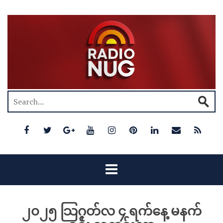
၂၀၂၅ သြဂုတ်လ ၄ ရက်နေ့ မနက်