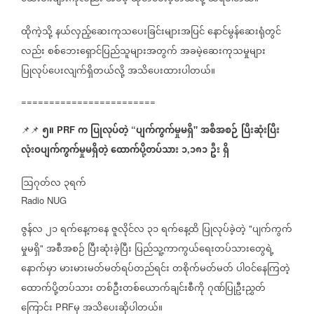
ထိုကဲ့သို့
နယ်လှည့်ဆေးကုသပေးခြင်းများအပြင်
နောင်မွန်ဆေးရုံတွင်
လည်း
စစ်ဘေးရှောင်ပြည်သူများအတွက်
အခမဲ့ဆေးကုသမှုများ
ပြုလုပ်ပေးလျက်ရှိတယ်လို့
အသိပေးထားပါတယ်။
========================
၅။
က
ပြုလုပ်တဲ့
ပျက်ကွက်မှုမရှိ
အစီအစဉ်
ပြီးဆုံးပြီး
📌📌
PRF
“
"
လုံးဝပျက်ကွက်မှုမရှိတဲ့
ထောက်ပို့တပ်သား
၁
၁၈၁
ဦး
ရှိ
,
ဩဂုတ်လ
၃ရက်
Radio NUG
ဇွန်လ
၂၁
ရက်နေ့ကနေ
ဇူလိုင်လ
၃၁
ရက်နေ့ထိ
ပြုလုပ်ခဲ့တဲ့
ပျက်ကွက်
"
မှုမရှိ
အစီအစဉ်
ပြီးဆုံးခဲ့ပြီး
ပြည်သူ့ကာကွယ်ရေးတပ်သားတွေရဲ့
"
နောက်မှာ
မားမားမတ်မတ်ရပ်တည်ရင်း
တစိုက်မတ်မတ်
ပါဝင်‌နေကြတဲ့
ထောက်ပို့တပ်သား
တစ်ဦးတစ်ယောက်ချင်းစီကို
ဂုဏ်ပြုဦးညွှတ်
ကြောင်း
မှ
အသိပေးဆိုပါတယ်။
PRF