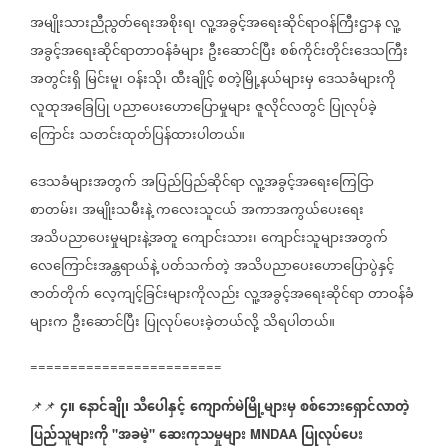
အမျိုးသားညီညွတ်ရေးအစိုးရ၊
လူ့အခွင့်အရေးဆိုင်ရာဝန်ကြီးဌာန
လူ့
အခွင့်အရေးဆိုင်ရာတာဝန်ခံများ
ဦးဆောင်ပြီး
စစ်ကိုင်းတိုင်းဒေသကြီး
အတွင်းရှိ
မြင်းမူ၊
ဝန်းသို၊
ထီးချိုင့်
စတဲ့မြို့နယ်များမှ
ဒေသခံများကို
လူထုအခြေပြု
ပညာပေးဟောပြောမှုများ
ဇူလိုင်လတွင်
ပြုလုပ်ခဲ့
ကြောင်း
သတင်းထုတ်ပြန်ထားပါတယ်။
ဒေသခံများအတွက်
အပြည်ပြည်ဆိုင်ရာ
လူ့အခွင့်အရေးကြေငြာ
စာတမ်း၊
အမျိုးသမီးနဲ့
ကလေးသူငယ်
အကာအကွယ်ပေးရေး
အသိပညာပေးမှုများနဲ့အတူ
ကျောင်းသား၊
ကျောင်းသူများအတွက်
လေကြောင်းအန္တရာယ်နဲ့
ပတ်သက်တဲ့
အသိပညာပေးဟောပြောပွဲနှင့်
ဇာတ်တိုက်
လေ့ကျင့်ခြင်းများကိုလည်း
လူ့အခွင့်အရေးဆိုင်ရာ
တာဝန်ခံ
များက
ဦးဆောင်ပြီး
ပြုလုပ်ပေးခဲ့တယ်လို့
သိရပါတယ်။
========================
၄။
နောင်ချို၊
သီပေါနှင့်
ကျောက်မဲမြို့များမှ
စစ်ဘေးရှောင်လာတဲ့
📌📌
ပြည်သူများကို
အခမဲ့
ဆေးကုသမှုများ
ပြုလုပ်ပေး
"
"
MNDAA