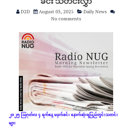
ခင်း သတင်းလွှာ
D2D
August 03, 2025
Daily News
No comments
၂၀၂၅
သြဂုတ်လ
၄
ရက်နေ့
မနက်ခင်း
နောက်ဆုံး
ရပြည်တွင်းသတင်း
များ