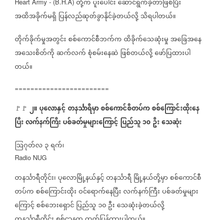
တို့က
ပူးပေါင်း
ဆောင်ရွက်ခဲ့တာဖြစ်ပြီး
Heart Army - (B.H.A)
အထိအခိုက်မရှိ
ပြန်လည်ဆုတ်ခွာနိုင်ခဲ့တယ်လို့
သိရပါတယ်။
တိုက်ခိုက်မှုအတွင်း
စစ်ကောင်စီဘက်က
ထိခိုက်သေဆုံးမှု
အခြေအနေ
အသေးစိတ်ကို
ဆက်လက်
စုံစမ်းနေဆဲ
ဖြစ်တယ်လို့
ဖော်ပြထားပါ
တယ်။
========================
၂။
ပုလောနှင့်
တနင်္သာရီမှာ
စစ်ကောင်စီတပ်က
စစ်ကြောင်းထိုးနေ
🚩🚩
⁨
ပြီး
လက်နက်ကြီး
ပစ်ခတ်မှုများကြောင့်
ပြည်သူ
၁၀
ဦး
သေဆုံး
ဩဂုတ်လ
၃
ရက်၊
Radio NUG
တနင်္သာရီတိုင်း၊
ပုလောမြို့နယ်နှင့်
တနင်္သာရီ
မြို့နယ်တို့မှာ
စစ်ကောင်စီ
တပ်က
စစ်ကြောင်းထိုး
ဝင်ရောက်နေပြီး
လက်နက်ကြီး
ပစ်ခတ်မှုများ
ကြောင့်
စစ်ဘေးရှောင်
ပြည်သူ
၁၀
ဦး
သေဆုံးခဲ့တယ်လို့
တနင်္သာရီတိုင်း
စစ်ဌာနက
ထုတ်ပြန်ထားပါတယ်။