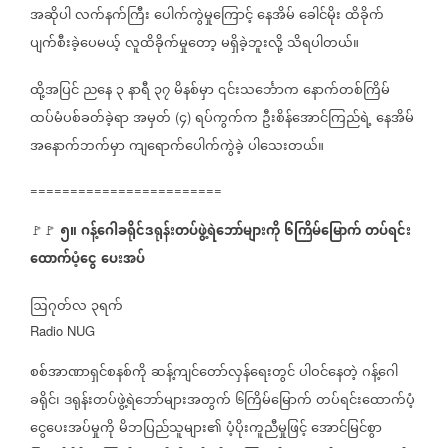
အဆိုပါ
လက်နက်ကြီး
ပေါက်ကွဲမှုကြောင့်
နေအိမ်
ခေါင်မိုး
ထိခိုက်
ပျက်စီးခဲ့ပေမယ့်
လူထိခိုက်မှုတော့
မရှိခဲ့ဘူးလို့
သိရပါတယ်။
ထို့အပြင်
ညနေ
၃
နာရီ
၃၇
မိနစ်မှာ
၎င်းသင်္ဘောက
နောက်တစ်ကြိမ်
ထပ်မံပစ်ခတ်ခဲ့ရာ
အမှတ်
၄
ရပ်ကွက်က
ဦးစိန်အောင်ကြည်ရဲ့
နေအိမ်
(
)
အနောက်ဘက်မှာ
ကျရောက်ပေါက်ကွဲခဲ့
ပါသေးတယ်။
========================
၅။
ဂန့်ဂေါခရိုင်ဒရုန်းတပ်ဖွဲ့ရဲဘော်များကို
၆ကြိမ်မြောက်
တပ်ရင်း
🚩🚩
⁨
ထောက်ပံ့ငွေ
ပေးအပ်
ဩဂုတ်လ
၃ရက်
Radio NUG
စစ်အာဏာရှင်စနစ်ကို
ဆန့်ကျင်တော်လှန်ရေးတွင်
ပါဝင်နေတဲ့
ဂန့်ဂေါ
ခရိုင်၊
ဒရုန်းတပ်ဖွဲ့ရဲဘော်များအတွက်
၆ကြိမ်မြောက်
တပ်ရင်းထောက်ပံ့
ငွေပေးအပ်မှုကို
မိဘပြည်သူများ၏
ပံ့ပိုးကူညီမှုဖြင့်
အောင်မြင်စွာ