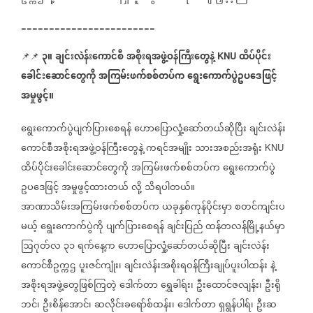
========================
၃။
ချင်းလဲန်းကောင်စီ
အစိုးရအဖွဲ့ဝန်ကြီးတွေနဲ့
ထိပ်ပိုင်း
📌📌
KNU
ခေါင်းဆောင်တွေကို
အကြမ်းဖက်စစ်တပ်က
ရွေးကောက်ပွဲဥပဒေဖြင့်
အမှုဖွင့်။
ရွေးကောက်ပွဲပျက်ပြားစေရန်
ဟောပြောလှုံ့ဆော်တယ်ဆိုပြီး
ချင်းလဲန်း
ကောင်စီအစိုးရအဖွဲ့ဝန်ကြီးတွေနဲ့
ကရင်အမျိုး
သားအစည်းအရုံး
KNU
ထိပ်ပိုင်းခေါင်းဆောင်တွေကို
အကြမ်းဖက်စစ်တပ်က
ရွေးကောက်ပွဲ
ဥပဒေဖြင့်
အမှုဖွင့်ထားတယ်
လို့
သိရပါတယ်။
အာဏာသိမ်းအကြမ်းဖက်စစ်တပ်က
ယခုနှစ်ကုန်ပိုင်းမှာ
စတင်ကျင်းပ
မယ့်
ရွေးကောက်ပွဲကို
ပျက်ပြားစေရန်
ချင်းပြည်
ထန်တလန်မြို့နယ်မှာ
ဩဂုတ်လ
၃၁
ရက်နေ့က
ဟောပြောလှုံ့ဆော်တယ်ဆိုပြီး
ချင်းလဲန်း
ကောင်စီဥက္ကဌ
ပူးဇင်ကျုံး၊
ချင်းလဲန်းအစိုးရဝန်ကြီးချုပ်ပူးပါထန်း
နဲ့
အစိုးရအဖွဲ့တွေဖြစ်ကြတဲ့
ဒေါက်တာ
ရွှေခါရ်း၊
ဦးထောင်ဇလျန်း၊
ဦးရို
ဘင်၊
ဦးစိန်အောင်၊
ဆလိုင်းခရော်စ်ထန်း၊
ဒေါက်တာ
ရှရွန်ပါရ်၊
ဦးဆ