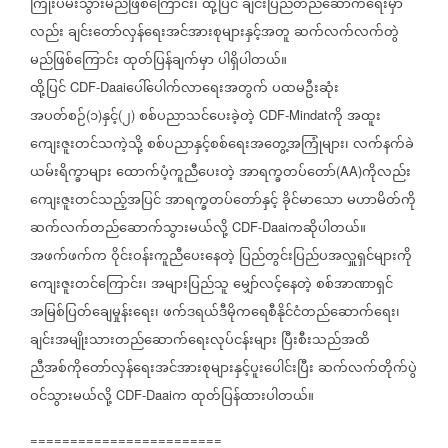
ကြိုးပမ်းသွားမည်ဖြစ်ကြောင်း၊
ထို့ပြင်
ချင်းပြည်တည်ဆောက်ရေးမှာ
လည်း
ချင်းတော်လှန်ရေးအင်အားစုများနှင့်အတူ
ဆက်လက်လက်တွဲ
မည်ဖြစ်ကြောင်း
ထုတ်ပြန်ချက်မှာ
ပါရှိပါတယ်။
ထို့ပြင်
ပေါ်ပေါက်လာရေးအတွက်
ပထမဦးဆုံး
CDF-Daai
အပတ်စဉ်
၁
နှင့်
၂
စစ်ပညာသင်ပေးခဲ့တဲ့
ကို
အထူး
(
)
(
)
CDF-Mindat
ကျေးဇူးတင်သကဲ့သို့
စစ်ပညာနှင့်စစ်ရေးအတွေ့အကြုံများ၊
လက်နက်ခဲ
ယမ်းရိက္ခာများ
ထောက်ပံ့ကူညီပေး‌တဲ့
အာရက္ခတပ်တော်
ကိုလည်း
(AA)
ကျေးဇူးတင်သည့်အပြင်
အာရက္ခတပ်တော်နှင့်
ခိုင်မာသော
မဟာမိတ်ကို
ဆက်လက်တည်ဆောက်သွားမယ်လို့
ကဆိုပါတယ်။
CDF-Daai
အဖက်ဖက်က
ဝိုင်းဝန်းကူညီပေးနေတဲ့
ပြည်တွင်းပြည်ပအလှူရှင်များကို
ကျေးဇူးတင်ကြောင်း၊
အများပြည်သူ
မျှော်လင့်နေတဲ့
စစ်အာဏာရှင်
အမြစ်ပြတ်ချေမှုန်းရေး၊
ဖက်ဒရယ်ဒီမိုကရေစီနိုင်ငံတည်ဆောက်ရေး၊
ချင်းအမျိုးသားတည်ဆောက်ရေးလုပ်ငန်းများ
ပြီးစီးသည်အထိ
ညီအစ်ကိုတော်လှန်ရေးအင်အားစုများနှင့်ပူးပေါင်းပြီး
ဆက်လက်တိုက်ပွဲ
ဝင်သွားမယ်လို့
က
ထုတ်ပြန်ထားပါတယ်။
CDF-Daai
========================