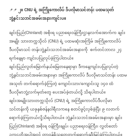
၂။
ရဲ့
အကြိုကောလိပ်
ဒီပလိုမာသင်တန်း
ပထမသုတ်
📌📌
CNU
ဘွဲ့နှင်းသဘင်အခမ်းအနားကျင်းပ။
ချင်းပြည်
အစိုးရ
ပညာရေးဝန်ကြီးဌာနလက်အောက်က
ချင်း
(Chinland)
အမျိုး
သားတက္ကသိုလ်
ရဲ့
ပထမဆုံးအကြိမ်
အကြိုကောလိပ်
(CNU)
ဒီပလိုမာသင်
တန်းဘွဲ့နှင်းသဘင်အခမ်းအနားကို
စက်တင်ဘာလ
၂၄
ရက်နေ့မှာ
ကျင်းပပြုလုပ်ခဲ့ကြပါတယ်။
ချင်းပြည်လွတ်မြောက်နယ်မြေတနေရာမှာ
ဒီကနေ့ကျင်းပပြုလုပ်တဲ့
ဘွဲ့နှင်းသဘင်အခမ်းအနားမှာ
အကြိုကောလိပ်
ဒီပလိုမာသင်တန်း
ပထမ
အသုတ်
တက်ရောက်ခဲ့ကြတဲ့
ကျောင်းသား
ကျောင်းသူ
၁၄၀
ထံ
/
ဒီပလိုမာဘွဲ့လက်မှတ်တွေ
ပေးအပ်ခဲ့တယ်လို့
သိရပါတယ်။
ချင်းအမျိုးသားတက္ကသိုလ်
ရဲ့
အကြိုကောလိပ်ဒီပလိုမာ
(CNU)
သင်တန်းကို
ယခုနှစ်ဇန်နဝါရီလကနေ
စတင်ဖွင့်လှစ်ခဲ့ပြီး
၉
လတက်
ရောက်ခဲ့ကြတယ်လို့သိရပါတယ်။
ဘွဲ့နှင်းသဘင်အခမ်းအနားမှာ
ချင်း
ပြည်
အစိုးရ
ဝန်ကြီးချုပ်၊
ပညာရေးဝန်ကြီး၊
လွှတ်တော်
(Chinland)
ဥက္ကဌတို့အပါအဝင်
တာဝန်ရှိသူတွေတက်ရောက်ချီးမြှင့်ခဲ့ကြပါတယ်။