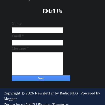
EMail Us
Name
Email
*
Message
*
Copyright ©
2026
Newsletter by Radio NUG
| Powered by
Blogger
Design by
icyNETS
| Blogger Theme by