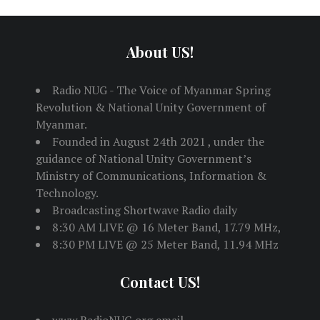
About US!
Radio NUG - The Voice of Myanmar Spring
Revolution & National Unity Government of
Myanmar.
Founded in August 24th 2021 , under the
guidance of National Unity Government’s
Ministry of Communications, Information &
Technology.
Broadcasting Shortwave Radio daily
8:30 AM LIVE @ 16 Meter Band, 17.79 MHz,
8:30 PM LIVE @ 25 Meter Band, 11.94 MHz
Contact US!