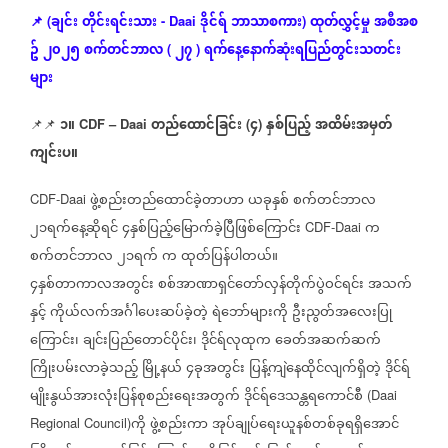
ချင်း
တိုင်းရင်းသား
ဒိုင်ရ်
ဘာသာစကား
ထုတ်လွှင့်မှု
အစီအစ
📌
(
- Daai
)
ဥ်
၂၀၂၅
စက်တင်ဘာလ
၂၇
ရက်နေ့နောက်ဆုံး
ရပြည်တွင်းသတင်း
(
)
များ
၁။
တည်ထောင်ခြင်း
၄
နှစ်ပြည့်
အထိမ်းအမှတ်
📌📌
CDF – Daai
(
)
ကျင်းပ။
ဖွဲ့စည်းတည်ထောင်ခဲ့တာဟာ
ယခုနှစ်
စက်တင်ဘာလ
CDF-Daai
၂၁ရက်နေ့ဆိုရင်
၄နှစ်ပြည့်မြောက်ခဲ့ပြီဖြစ်ကြောင်း
က
CDF-Daai
စက်တင်ဘာလ
၂၁ရက်
က
ထုတ်ပြန်ပါတယ်။
၄နှစ်တာကာလအတွင်း
စစ်အာဏာရှင်တော်လှန်တိုက်ပွဲဝင်ရင်း
အသက်
နှင့်
ကိုယ်လက်အင်္ဂါပေးဆပ်ခဲ့တဲ့
ရဲဘော်များကို
ဦးညွတ်အလေးပြု
ကြောင်း၊
ချင်းပြည်တောင်ပိုင်း၊
ဒိုင်ရ်လုထုက
ခေတ်အဆက်ဆက်
ကြိုးပမ်းလာခဲ့သည့်
မြို့နယ်
၄ခုအတွင်း
ပြန့်ကျဲနေထိုင်လျက်ရှိတဲ့
ဒိုင်ရ်
မျိုးနွယ်အားလုံးပြန်စုစည်းရေးအတွက်
ဒိုင်ရ်ဒေသန္တရကောင်စီ
(Daai
ကို
ဖွဲ့စည်းကာ
အုပ်ချုပ်ရေးယူနစ်တစ်ခုရရှိအောင်
Regional Council)