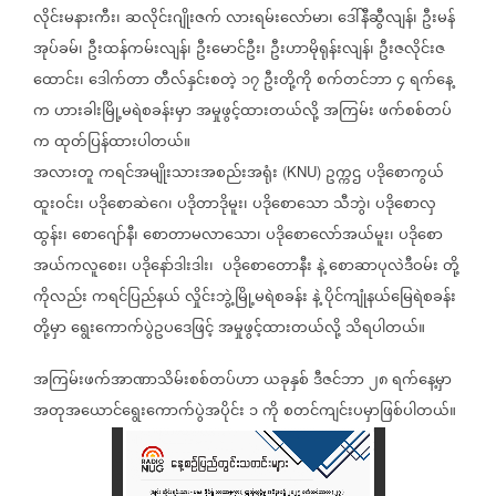
လိုင်းမနားကီး၊
ဆလိုင်းဂျိုးဇက်
လားရမ်းလော်မာ၊
ဒေါ်နီဆွီလျန်၊
ဦးမန်
အုပ်ခမ်၊
ဦးထန်ကမ်းလျန်၊
ဦးမောင်ဦး၊
ဦးဟာမိုရုန်းလျန်၊
ဦးဇလိုင်းဇ
ထောင်း၊
ဒေါက်တာ
တီလ်နှင်းစတဲ့
၁၇
ဦးတို့ကို
စက်တင်ဘာ
၄
ရက်နေ့
က
ဟားခါးမြို့မရဲစခန်းမှာ
အမှုဖွင့်ထားတယ်လို့
အကြမ်း
ဖက်စစ်တပ်
က
ထုတ်ပြန်ထားပါတယ်။
အလားတူ
ကရင်အမျိုးသားအစည်းအရုံး
ဥက္ကဌ
ပဒိုစောကွယ်
(KNU)
ထူးဝင်း၊
ပဒိုစောဆဲဂေ၊
ပဒိုတာဒိုမူး၊
ပဒိုစောသော
သီဘွဲ၊
ပဒိုစောလှ
ထွန်း၊
စောဂျော်နီ၊
စောတာမလာသော၊
ပဒိုစောလော်အယ်မူး၊
ပဒိုစော
အယ်ကလူစေး၊
ပဒိုနော်ဒါးဒါး၊
ပဒိုစောတောနီး
နဲ့
စောဆာပုလဲဒီဝမ်း
တို့
ကိုလည်း
ကရင်ပြည်နယ်
လှိုင်းဘွဲ့မြို့မရဲစခန်း
နဲ့
ပိုင်ကျုံနယ်မြေရဲစခန်း
တို့မှာ
ရွေးကောက်ပွဲဥပဒေဖြင့်
အမှုဖွင့်ထားတယ်လို့
သိရပါတယ်။
အကြမ်းဖက်အာဏာသိမ်းစစ်တပ်ဟာ
ယခုနှစ်
ဒီဇင်ဘာ
၂၈
ရက်နေ့မှာ
အတုအယောင်ရွေးကောက်ပွဲအပိုင်း
၁
ကို
စတင်ကျင်းပမှာဖြစ်ပါတယ်။