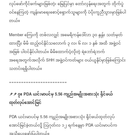
လုပ်ဖော်ကိုင်ဖက်များဖြစ်တဲ့၊
မြေပြင်မှာ
တော်လှန်ရေးအတွက်
တိုက်ပွဲ
ဝင်နေကြတဲ့
ကျန်းမာရေးစောင့်ရှောက်သူများကို
ပံပိုးကူညီသွားမှာဖြစ်ပါ
တယ်။
ကြေးကို
တစ်လလျှင်
အမေရိကန်ဒေါ်လာ
၃၀
နှုန်း
သတ်မှတ်
Member
ထားပြီး
မိမိ
ထည့်ဝင်နိုင်သလောက်
၃
လ၊
၆
လ၊
၁
နှစ်
အထိ
အဖွဲ့ဝင်
အဖြစ်
ပါဝင်နိုင်ပါတယ်။
မိမိထောက်ပံ့လိုတဲ့
ရဲဘော်ရဲဘက်
အရေအတွက်အလိုက်
အဖွဲ့ဝင်ကတ်များ
ဝယ်ယူနိုင်မှာဖြစ်ကြောင်း
SHH
သတင်းရရှိပါတယ်။
========================
📌
📌
၇။
ယင်းမာပင်မှ
ကျည်အမျိုးအစားသုံး
ရိုင်ဖယ်
PDA
5.56
ထုတ်လုပ်အောင်မြင်
ယင်းမာပင်မှ
ကျည်အမျိုးအစားသုံး
ရိုင်ဖယ်ထုတ်လုပ်
PDA
5.56
အောင်မြင်ခဲ့တယ်လို့
သြဂုတ်လ
၁၂
ရက်နေ့မှာ
ယင်းမာပင်က
PDA
အသိပေးဖော်ပြပါတယ်။