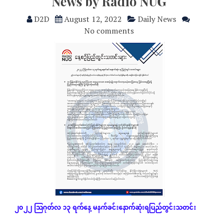
News by Radio NUG
D2D
August 12, 2022
Daily News
No comments
၂၀၂၂
သြဂုတ်လ
၁၃
ရက်နေ့
မနက်ခင်းနောက်ဆုံး
ရပြည်တွင်းသတင်း