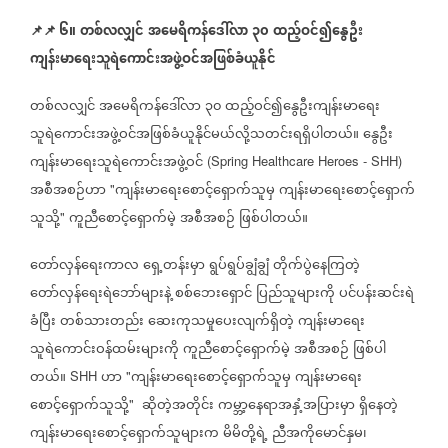
📌
📌
၆။
တစ်လလျှင်
အမေရိကန်ဒေါ်လာ
၃၀
ထည့်ဝင်၍နွေဦး
ကျန်းမာရေးသူရဲကောင်းအဖွဲ့ဝင်အဖြစ်ခံယူနိုင်
တစ်လလျှင်
အမေရိကန်ဒေါ်လာ
၃၀
ထည့်ဝင်၍နွေဦးကျန်းမာရေး
သူရဲကောင်းအဖွဲ့ဝင်အဖြစ်ခံယူနိုင်မယ်လို့သတင်းရရှိပါတယ်။
နွေဦး
ကျန်းမာရေးသူရဲကောင်းအဖွဲ့ဝင်
(Spring Healthcare Heroes - SHH)
အစီအစဉ်ဟာ
ကျန်းမာရေးစောင့်ရှောက်သူမှ
ကျန်းမာရေးစောင့်ရှောက်
"
သူသို့
ကူညီစောင့်ရှောက်မဲ့
အစီအစဉ်
ဖြစ်ပါတယ်။
"
တော်လှန်ရေးကာလ
ရှေ့တန်းမှာ
ရွပ်ရွပ်ချွံချွံ
တိုက်ပွဲနေကြတဲ့
တော်လှန်ရေးရဲဘော်များနဲ့
စစ်ဘေးရှောင်
ပြည်သူများကို
ပင်ပန်းဆင်းရဲ
ခံပြီး
တစ်သားတည်း
ဆေးကုသမှုပေးလျက်ရှိတဲ့
ကျန်းမာရေး
သူရဲကောင်းဝန်ထမ်းများကို
ကူညီစောင့်ရှောက်မဲ့
အစီအစဉ်
ဖြစ်ပါ
တယ်။
ဟာ
ကျန်းမာရေးစောင့်ရှောက်သူမှ
ကျန်းမာရေး
SHH
"
စောင့်ရှောက်သူသို့
ဆိုတဲ့အတိုင်း
ကမ္ဘာ့နေရာအနှံ့အပြားမှာ
ရှိနေတဲ့
"
ကျန်းမာရေးစောင့်ရှောက်သူများက
မိမိတို့ရဲ့
ညီအကိုမောင်နှမ၊