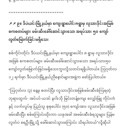
========================
📌
📌
၉။
ဒီပဲယင်းမြို့နယ်မှာ
ကျေးရွာပေါင်း၈ရွာမှ
လူသားဒိုင်းအဖြစ်
စကစတပ်များ
ဖမ်းဆီးခေါ်ဆောင်သွားသော
အရပ်သား
၅၀
ကျော်
လွတ်မြောက်ခြင်းမရှိသေး
စစ်ကိုင်းတိုင်း
ဒီပဲယင်းမြို့နယ်မှာ
ကျေးရွာပေါင်း
၈
ရွာမှ
လူသားဒိုင်း
အဖြစ်
စကစတပ်များ
ဖမ်းဆီးခေါ်ဆောင်သွားသော
အရပ်သား၅၀
ကျော်လွတ်မြောက်ခြင်းမရှိသေးဘူးလို့သတင်းရရှိပါတယ်။
သြဂုတ်လ
၁၂
ရက်မှာ
ဒီပဲယင်းမြို့နယ်ညီနောင်များအဖွဲ့က
ဖော်ပြပါတယ်။
ဩဂုတ်လ
၃
နေ့မှ
စတင်ပြီး
လူသားဒိုင်းအဖြစ်ဖမ်းဆီးခံကြရတဲ့
"
(
)
ဘုရားထွက်
အင်ပင်
ယဒင်
နဂါးဘို
မြင်းတန့်ကျေး
လျှော်ဖြူ
ကိုင်းကံ
-
-
နှင့်
လက်လှုပ်မှ
ပြည်သူ
စုစုပေါင်း
၅၀
ကျော်အား
လူသားဒိုင်းအဖြစ်
(
)
ဖမ်းဆီးပြီး
စစ်ကြောင်းထိုးကာ
ယခုအခါ
အဖမ်း‌ဆီးခံရသူများ
ပြန်မ
လွတ်ပဲ
ရေဦးမြို့သို့
ခေါ်ဆောင်သွားကြောင်း
သိရပါတယ်
လို့ဆိုပါ
"