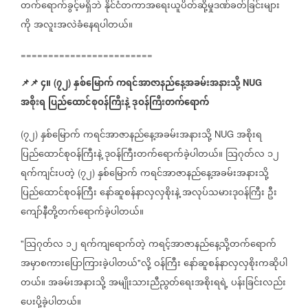
တက်ရောက်ခွင့်မရှိဘဲ
နိုင်ငံတကာအရေးယူပိတ်ဆို့မှုဒဏ်ခတ်ခြင်းများ
ကို
အလူးအလဲခံနေရပါတယ်။
========================
📌
📌
၄။
၇၂
နှစ်မြောက်
ကရင်အာဇာနည်နေ့အခမ်းအနားသို့
(
)
NUG
အစိုးရ
ပြည်ထောင်စုဝန်ကြီးနဲ့
ဒုဝန်ကြီးတက်ရောက်
၇၂
နှစ်မြောက်
ကရင်အာဇာနည်နေ့အခမ်းအနားသို့
အစိုးရ
(
)
NUG
ပြည်ထောင်စုဝန်ကြီးနဲ့
ဒုဝန်ကြီးတက်ရောက်ခဲ့ပါတယ်။
သြဂုတ်လ
၁၂
ရက်ကျင်းပတဲ့
၇၂
နှစ်မြောက်
ကရင်အာဇာနည်နေ့အခမ်းအနားသို့
(
)
ပြည်ထောင်စုဝန်ကြီး
နော်ဆူစန်နာလှလှစိုးနဲ့
အလုပ်သမားဒုဝန်ကြီး
ဦး
ကျော်နီတို့တက်ရောက်ခဲ့ပါတယ်။
သြဂုတ်လ
၁၂
ရက်ကျရောက်တဲ့
ကရင့်အာဇာနည်နေ့သို့တက်ရောက်
"
အမှာစကားပြောကြားခဲ့ပါတယ်
လို့
ဝန်ကြီး
နော်ဆူစန်နာလှလှစိုးကဆိုပါ
"
တယ်။
အခမ်းအနားသို့
အမျိုးသားညီညွတ်ရေးအစိုးရရဲ့
ပန်းခြင်းလည်း
ပေးပို့ခဲ့ပါတယ်။