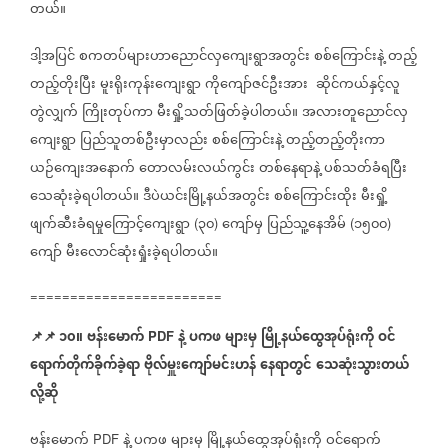
တယ်။
ဒါ့အပြင်
စကတပ်များဟာညောင်လှကျေးရွာအတွင်း
စစ်ကြောင်းနဲ့
တည့်
တည့်တိုးပြီး
မူးရိုးကုန်းကျေးရွာ
ကိုကျော်ဇင်ဦးအား
ဆိုင်ကယ်နှင့်လူ
တွဲလျှက်
ကြိုးတုပ်ကာ
မီးရှို့သတ်ဖြတ်ခဲ့ပါတယ်။
အလားတူညောင်လှ
ကျေးရွာ
ပြည်သူတစ်ဦးမှာလည်း
စစ်ကြောင်းနဲ့
တည့်တည့်တိုးကာ
ယဉ်ကျေးအနောက်
တောလမ်းလယ်ကွင်း
တစ်နေရာနဲ့
ပစ်သတ်ခံရပြီး
သေဆုံးခဲ့ရပါတယ်။
ဒီပဲယင်းမြို့နယ်အတွင်း
စစ်ကြောင်းထိုး
မီးရှို့
ဖျက်ဆီးခံရမှုကြောင့်ကျေးရွာ
၃၀
ကျော်မှ
ပြည်သူ့နေအိမ်
၁၅၀၀
(
)
(
)
ကျော်
မီးလောင်ဆုံးရှုံးခဲ့ရပါတယ်။
========================
📌
📌
၁၀။
ဗန်းမောက်
နဲ့
ပကဖ
များမှ
မြို့နယ်ထွေအုပ်ရုံးကို
ဝင်
PDF
ရောက်တိုက်ခိုက်ခဲ့ရာ
ဗိုလ်မှူးကျော်မင်းဟန်
နေရာတွင်
သေဆုံးသွားတယ်
လို့ဆို
ဗန်းမောက်
နဲ့
ပကဖ
များမှ
မြို့နယ်ထွေအုပ်ရုံးကို
ဝင်ရောက်
PDF