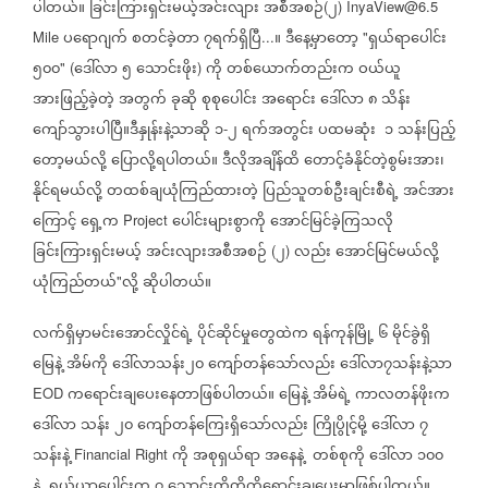
ပါတယ်။
ခြင်းကြားရှင်းမယ့်အင်းလျား
အစီအစဉ်
၂
(
) InyaView@6.5
ပရောဂျက်
စတင်ခဲ့တာ
၇ရက်ရှိပြီ
။
ဒီနေ့မှာတော့
ရှယ်ရာပေါင်း
Mile
...
"
၅၀၀
ဒေါ်လာ
၅
သောင်းဖိုး
ကို
တစ်ယောက်တည်းက
ဝယ်ယူ
" (
)
အားဖြည့်ခဲ့တဲ့
အတွက်
ခုဆို
စုစုပေါင်း
အရောင်း
ဒေါ်လာ
၈
သိန်း
ကျော်သွားပါပြီ။ဒီနှုန်းနဲ့သာဆို
၁
၂
ရက်အတွင်း
ပထမဆုံး
၁
သန်းပြည့်
-
တော့မယ်လို့
ပြောလို့ရပါတယ်။
ဒီလိုအချိန်ထိ
တောင့်ခံနိုင်တဲ့စွမ်းအား၊
နိုင်ရမယ်လို့
တထစ်ချယုံကြည်ထားတဲ့
ပြည်သူတစ်ဦးချင်းစီရဲ့
အင်အား
ကြောင့်
ရှေ့က
ပေါင်းများစွာကို
အောင်မြင်ခဲ့ကြသလို
Project
ခြင်းကြားရှင်းမယ့်
အင်းလျားအစီအစဉ်
၂
လည်း
အောင်မြင်မယ်လို့
(
)
ယုံကြည်တယ်
လို့
ဆိုပါတယ်။
"
လက်ရှိမှာမင်းအောင်လှိုင်ရဲ့
ပိုင်ဆိုင်မှုတွေထဲက
ရန်ကုန်မြို့
၆
မိုင်ခွဲရှိ
မြေနဲ့
အိမ်ကို
ဒေါ်လာသန်း၂၀
ကျော်တန်သော်လည်း
ဒေါ်လာ၇သန်းနဲ့သာ
ကရောင်းချပေးနေတာဖြစ်ပါတယ်။
မြေနဲ့
အိမ်ရဲ့
ကာလတန်ဖိုးက
EOD
ဒေါ်လာ
သန်း
၂၀
ကျော်တန်ကြေးရှိသော်လည်း
ကြိုပွိုင့်မို့
ဒေါ်လာ
၇
သန်းနဲ့
ကို
အစုရှယ်ရာ
အနေနဲ့
တစ်စုကို
ဒေါ်လာ
၁၀၀
Financial Right
နဲ့
ရှယ်ယာပေါင်းက
၇
သောင်းတိတိကိုရောင်းချပေးမှာဖြစ်ပါတယ်။