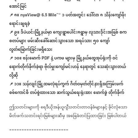
အောင်မြင်
📌
၈။
၁
ပတ်အတွင်း
ဒေါ်လာ
၈
သိန်းကျော်ဖိုး
nyaView@ 6.5 Mile”“
ရောင်းချရခဲ့
📌
၉။
ဒီပဲယင်းမြို့နယ်မှာ
ကျေးရွာပေါင်း၈ရွာမှ
လူသားဒိုင်းအဖြစ်
စက
စတပ်များ
ဖမ်းဆီးခေါ်ဆောင်သွားသော
အရပ်သား
၅၀
ကျော်
လွတ်မြောက်ခြင်းမရှိသေး
📌
၁၀။
ဗန်းမောက်
နဲ့
ပကဖ
များမှ
မြို့နယ်ထွေအုပ်ရုံးကို
ဝင်
PDF
ရောက်တိုက်ခိုက်ခဲ့ရာ
ဗိုလ်မှူးကျော်မင်းဟန်
နေရာတွင်
သေဆုံးသွားတယ်
လို့ဆို
📌
၁၁။
သန်လျင်မြို့ထမလုံရပ်ကွက်
ဂိတ်ဝမှတ်တိုင်နားရှိအကြမ်းဖက်
စစ်ကောင်စီ
တပ်စွဲထားသော
ဆက်သွယ်ရေးရုံးအား
ဖောက်ခွဲ
တိုက်ခိုက်
ဤသတင်းများကို
ရေဒီယိုအန်ယူဂျီသတင်းတာဝန်ခံများနှင့်
ခိုင်လုံသော
မိတ်ဖက်သတင်းရင်းမြစ်များဆီမှ
အခြေခံတင်ပြထားခြင်း
ဖြစ်ပါတယ်
========================