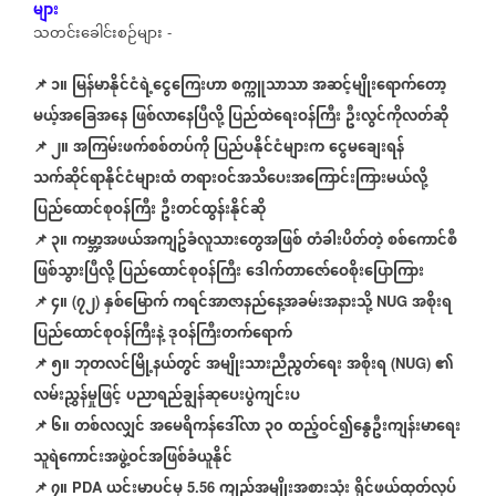
များ
သတင်းခေါင်းစဉ်များ
-
📌 ၁။
မြန်မာနိုင်ငံရဲ့ငွေကြေးဟာ
စက္ကူသာသာ
အဆင့်မျိုးရောက်တော့
မယ့်အခြေအနေ
ဖြစ်လာနေပြီလို့
ပြည်ထဲရေးဝန်ကြီး
ဦးလွင်ကိုလတ်ဆို
📌
၂။
အကြမ်းဖက်စစ်တပ်ကို
ပြည်ပနိုင်ငံများက
ငွေမချေးရန်
သက်ဆိုင်ရာနိုင်ငံများထံ
တရားဝင်အသိပေးအကြောင်းကြားမယ်လို့
ပြည်ထောင်စုဝန်ကြီး
ဦးတင်ထွန်းနိုင်ဆို
📌
၃။
ကမ္ဘာ့အဖယ်အကျဥ်ခံလူသားတွေအဖြစ်
တံခါးပိတ်တဲ့
စစ်ကောင်စီ
ဖြစ်သွားပြီလို့
ပြည်ထောင်စုဝန်ကြီး
ဒေါက်တာဇော်ဝေစိုးပြောကြား
📌
၄။
၇၂
နှစ်မြောက်
ကရင်အာဇာနည်နေ့အခမ်းအနားသို့
အစိုးရ
(
)
NUG
ပြည်ထောင်စုဝန်ကြီးနဲ့
ဒုဝန်ကြီးတက်ရောက်
📌
၅။
ဘုတလင်မြို့နယ်တွင်
အမျိုးသားညီညွတ်ရေး
အစိုးရ
၏
(NUG)
လမ်းညွှန်မှုဖြင့်
ပညာရည်ချွန်ဆုပေးပွဲကျင်းပ
📌
၆။
တစ်လလျှင်
အမေရိကန်ဒေါ်လာ
၃၀
ထည့်ဝင်၍နွေဦးကျန်းမာရေး
သူရဲကောင်းအဖွဲ့ဝင်အဖြစ်ခံယူနိုင်
📌
၇။
ယင်းမာပင်မှ
ကျည်အမျိုးအစားသုံး
ရိုင်ဖယ်ထုတ်လုပ်
PDA
5.56