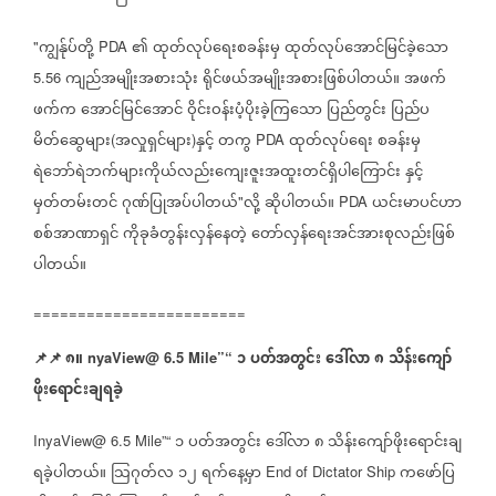
ကျွန်ုပ်တို့
၏
ထုတ်လုပ်ရေးစခန်းမှ
ထုတ်လုပ်အောင်မြင်ခဲ့သော
"
PDA
ကျည်အမျိုးအစားသုံး
ရိုင်ဖယ်အမျိုးအစားဖြစ်ပါတယ်။
အဖက်
5.56
ဖက်က
အောင်မြင်အောင်
ဝိုင်းဝန်းပံ့ပိုးခဲ့ကြသော
ပြည်တွင်း
ပြည်ပ
မိတ်ဆွေများ
အလှုရှင်များ
နှင့်
တကွ
ထုတ်လုပ်ရေး
စခန်းမှ
(
)
PDA
ရဲဘော်ရဲဘက်များကိုယ်လည်းကျေးဇူးအထူးတင်ရှိပါကြောင်း
နှင့်
မှတ်တမ်းတင်
ဂုဏ်ပြုအပ်ပါတယ်
လို့
ဆိုပါတယ်။
ယင်းမာပင်ဟာ
"
PDA
စစ်အာဏာရှင်
ကိုခုခံတွန်းလှန်နေတဲ့
တော်လှန်ရေးအင်အားစုလည်းဖြစ်
ပါတယ်။
========================
📌
📌
၈။
၁
ပတ်အတွင်း
ဒေါ်လာ
၈
သိန်းကျော်
nyaView@ 6.5 Mile”“
ဖိုးရောင်းချရခဲ့
၁
ပတ်အတွင်း
ဒေါ်လာ
၈
သိန်းကျော်ဖိုးရောင်းချ
InyaView@ 6.5 Mile”“
ရခဲ့ပါတယ်။
သြဂုတ်လ
၁၂
ရက်နေ့မှာ
ကဖော်ပြ
End of Dictator Ship