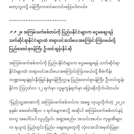
တော့ဘူးလို့
ဝန်ကြီးကထပ်လောင်းပြောပါတယ်။
========================
📌
📌
၂။
အကြမ်းဖက်စစ်တပ်ကို
ပြည်ပနိုင်ငံများက
ငွေမချေးရန်
သက်ဆိုင်ရာနိုင်ငံများထံ
တရားဝင်အသိပေးအကြောင်းကြားမယ်လို့
ပြည်ထောင်စုဝန်ကြီး
ဦးတင်ထွန်းနိုင်ဆို
အကြမ်းဖက်စစ်တပ်ကို
ပြည်ပနိုင်ငံများက
ငွေမချေးရန်
သက်ဆိုင်ရာ
နိုင်ငံများထံ
တရားဝင်အသိပေးအကြောင်းကြားမယ်လို့
စီမံကိန်း
ဘဏ္ဍာရေးနဲ့ရင်းနှီးမြုပ်နှံမှုဝန်ကြီးဌာန
ပြည်ထောင်စုဝန်ကြီး
ဦးတင်ထွန်း
နိုင်က
သြဂုတ်လ
၁၂
ရက်မှာ
လူမှုကွန်ရက်မှာ
ပြောဆိုလိုက်ပါတယ်။
ပြည်သူ့အာဏာကို
အကြမ်းဖက်စစ်တပ်က
အဓမ္မ
လုယူလိုက်တဲ့
၂၀၂၁
"
ခုနှစ်၊
ဖေဖော်ဝါရီလ
၁
ရက်နေ့ကစလို့
အဆိုပါ
အကြမ်းဖက်စစ်တပ်နှင့်
တကွ
အပေါင်းပါ
လူပုဂ္ဂိုလ်၊
အဖွဲ့အစည်း၊
အသင်းအပင်း၊
ကုမ္ပဏီများ
က
ရယူတဲ့
ပြည်တွင်း
ပြည်ပ
ချေးငွေတွေကို
လုံးဝအသိအမှတ်ပြုမှာ
/