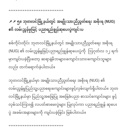
========================
📌
📌
၅။
ဘုတလင်မြို့နယ်တွင်
အမျိုးသားညီညွတ်ရေး
အစိုးရ
(NUG)
၏
လမ်းညွှန်မှုဖြင့်
ပညာရည်ချွန်ဆုပေးပွဲကျင်းပ
စစ်ကိုင်းတိုင်း
ဘုတလင်မြို့နယ်တွင်
အမျိုးသားညီညွတ်ရေး
အစိုးရ
၏
လမ်းညွှန်မှုဖြင့်ပညာရည်ချွန်ဆုပေးပွဲကို
သြဂုတ်လ
၁၂
ရက်
(NUG)
မှာကျင်းပခဲ့ပြီးတော့
ဆရာနဲ့မိဘများ၊ကျောင်းသား၊ကျောင်းသူများ
လည်း
တက်ရောက်ခဲ့ပါတယ်။
ဘုတလင်မြို့နယ်မှာ
အမျိုးသားညီညွတ်ရေး
အစိုးရ
၏
(NUG)
လမ်းညွှန်မှုပြည်သူ့ပညာရေးကျောင်းများဖွင့်လှစ်လျက်ရှိပါတယ်။
ဘုတ
လင်မြို့နယ်မှာ
ပြည်သူ့အခြေပြု
အခြေခံပညာ
စာသင်ကျောင်းများ
ဖွင့်
လှစ်သင်ကြား၍
လပတ်စာမေးပွဲများ
ပြုလုပ်ကာ
ပညာရည်ချွန်
ဆုပေး
ပွဲ
အခမ်းအနားများကို
ကျင်းပခဲ့ခြင်း
ဖြစ်ပါတယ်။
========================