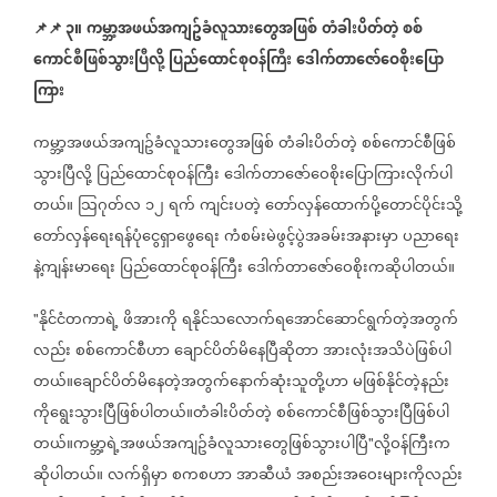
📌
📌
၃။
ကမ္ဘာ့အဖယ်အကျဥ်ခံလူသားတွေအဖြစ်
တံခါးပိတ်တဲ့
စစ်
ကောင်စီဖြစ်သွားပြီလို့
ပြည်ထောင်စုဝန်ကြီး
ဒေါက်တာဇော်ဝေစိုးပြော
ကြား
ကမ္ဘာ့အဖယ်အကျဥ်ခံလူသားတွေအဖြစ်
တံခါးပိတ်တဲ့
စစ်ကောင်စီဖြစ်
သွားပြီလို့
ပြည်ထောင်စုဝန်ကြီး
ဒေါက်တာဇော်ဝေစိုးပြောကြားလိုက်ပါ
တယ်။
သြဂုတ်လ
၁၂
ရက်
ကျင်းပတဲ့
တော်လှန်ထောက်ပို့တောင်ပိုင်းသို့
တော်လှန်ရေးရန်ပုံငွေရှာဖွေရေး
ကံစမ်းမဲဖွင့်ပွဲအခမ်းအနားမှာ
ပညာရေး
နဲ့ကျန်းမာရေး
ပြည်ထောင်စုဝန်ကြီး
ဒေါက်တာဇော်ဝေစိုးကဆိုပါတယ်။
နိုင်ငံတကာရဲ့
ဖိအားကို
ရနိုင်သလောက်ရအောင်ဆောင်ရွက်တဲ့အတွက်
"
လည်း
စစ်ကောင်စီဟာ
ချောင်ပိတ်မိနေပြီဆိုတာ
အားလုံးအသိပဲ
ဖြစ်ပါ
တယ်။ချောင်ပိတ်မိနေတဲ့အတွက်နောက်ဆုံးသူတို့ဟာ
မဖြစ်နိုင်တဲ့နည်း
ကိုရွေးသွားပြီဖြစ်ပါတယ်။တံခါးပိတ်တဲ့
စစ်ကောင်စီဖြစ်သွားပြီဖြစ်ပါ
တယ်။ကမ္ဘာ့ရဲ့အဖယ်အကျဥ်ခံလူသားတွေဖြစ်သွားပါပြီ
လို့ဝန်ကြီးက
"
ဆိုပါတယ်။
လက်ရှိမှာ
စကစဟာ
အာဆီယံ
အစည်းအဝေးများကိုလည်း