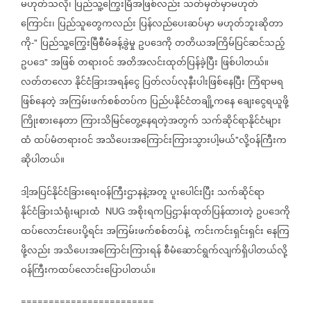
မဟုတ်သလို၊
ပြည်သူ့ကြွေးမြီအဖြစ်လည်း
သတ်မှတ်မှာမဟုတ်
ကြောင်း၊
ပြည်သူတွေကလည်း
ပြန်လည်ပေးဆပ်မှာ
မဟုတ်ဘူးဆိုတာ
ကို
ပြည်သူ့ကြွေးမြီစီမံခန့်ခွဲမှု
ဥပဒေကို
တတိယအကြိမ်ပြင်ဆင်သည့်
-"
ဥပဒေ
အဖြစ်
တရားဝင်
အတိအလင်းထုတ်ပြန်ခဲ့ပြီး
ဖြစ်ပါတယ်။
"
လတ်တလော
နိုင်ငံခြားအရန်ငွေ
ပြတ်လပ်လုနီးပါးဖြစ်နေပြီး
ကြံရာမရ
ဖြစ်နေတဲ့
အကြမ်းဖက်စစ်တပ်က
ပြည်ပနိုင်ငံတချို့ကနေ
ချေးငွေရယူဖို့
ကြိုးစားနေတာ
ကြားသိမြင်တွေ့နေရတဲ့အတွက်
သက်ဆိုင်ရာနိုင်ငံများ
ထံ
ထပ်မံတရားဝင်
အသိပေးအကြောင်းကြားသွားပါ့မယ်
လို့ဝန်ကြီးက
"
ဆိုပါတယ်။
ဒါ့အပြင်နိုင်ငံခြားရေးဝန်ကြီးဌာနနဲ့အတူ
ပူးပေါင်းပြီး
သက်ဆိုင်ရာ
နိုင်ငံခြားသံရုံးများထံ
အစိုးရကပြဌာန်းထုတ်ပြန်ထားတဲ့
ဥပဒေကို
NUG
ထပ်လောင်းပေးပို့ရင်း
အကြမ်းဖက်စစ်တပ်နဲ့
ကင်းကင်းရှင်းရှင်း
နေကြ
ဖို့လည်း
အသိပေးအကြောင်းကြားရန်
စီမံဆောင်ရွက်လျက်ရှိပါတယ်လို့
ဝန်ကြီးကထပ်လောင်းပြောပါတယ်။
========================