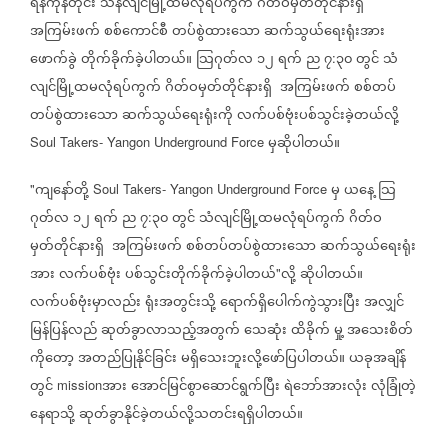
ရန်ကုန်တိုင်း
သန်လျင်မြို့ထမလုံရပ်ကွက်
ဂိတ်ဝမှတ်တိုင်နားရှိ
အကြမ်းဖက်
စစ်ကောင်စီ
တပ်စွဲထားသော
ဆက်သွယ်ရေးရုံးအား
ဖောက်ခွဲ
တိုက်ခိုက်ခဲ့ပါတယ်။
သြဂုတ်လ
၁၂
ရက်
ည
၇
၃၀
တွင်
သံ
:
လျင်မြို့ထမလုံရပ်ကွက်
ဂိတ်ဝမှတ်တိုင်နားရှိ
အကြမ်းဖက်
စစ်တပ်
တပ်စွဲထားသော
ဆက်သွယ်ရေးရုံးကို
လက်ပစ်ဗုံးပစ်သွင်းခဲ့တယ်လို့
မှဆိုပါတယ်။
Soul Takers- Yangon Underground Force
ကျနော်တို့
မှ
ယနေ့
သြ
"
Soul Takers- Yangon Underground Force
ဂုတ်လ
၁၂
ရက်
ည
၇
၃၀
တွင်
သံလျင်မြို့ထမလုံရပ်ကွက်
ဂိတ်ဝ
:
မှတ်တိုင်နားရှိ
အကြမ်းဖက်
စစ်တပ်တပ်စွဲထားသော
ဆက်သွယ်ရေးရုံး
အား
လက်ပစ်ဗုံး
ပစ်သွင်းတိုက်ခိုက်ခဲ့ပါတယ်
လို့
ဆိုပါတယ်။
"
လက်ပစ်ဗုံးမှာလည်း
ရုံးအတွင်းသို့
ရောက်ရှိပေါက်ကွဲသွားပြီး
အလျှင်
မြန်ပြန်လည်
ဆုတ်ခွာလာသည့်အတွက်
သေဆုံး
ထိခိုက်
မှု့
အသေးစိတ်
ကိုတော့
အတည်ပြုနိုင်ခြင်း
မရှိသေးဘူးလို့ဖော်ပြပါတယ်။
ယခုအချိန်
တွင်
အား
အောင်မြင်စွာဆောင်ရွက်ပြီး
ရဲဘော်အားလုံး
လုံခြုံတဲ့
mission
နေရာသို့
ဆုတ်ခွာနိုင်ခဲ့တယ်လို့သတင်းရရှိပါတယ်။