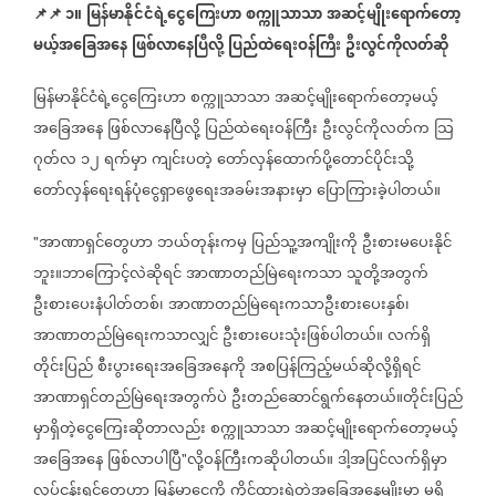
📌
📌
၁။
မြန်မာနိုင်ငံရဲ့ငွေကြေးဟာ
စက္ကူသာသာ
အဆင့်မျိုးရောက်တော့
မယ့်အခြေအနေ
ဖြစ်လာနေပြီလို့
ပြည်ထဲရေးဝန်ကြီး
ဦးလွင်ကိုလတ်ဆို
မြန်မာနိုင်ငံရဲ့ငွေကြေးဟာ
စက္ကူသာသာ
အဆင့်မျိုးရောက်တော့မယ့်
အခြေအနေ
ဖြစ်လာနေပြီလို့
ပြည်ထဲရေးဝန်ကြီး
ဦးလွင်ကိုလတ်က
သြ
ဂုတ်လ
၁၂
ရက်မှာ
ကျင်းပတဲ့
တော်လှန်ထောက်ပို့တောင်ပိုင်းသို့
တော်လှန်ရေးရန်ပုံငွေရှာဖွေရေးအခမ်းအနားမှာ
ပြောကြားခဲ့ပါတယ်။
အာဏာရှင်တွေဟာ
ဘယ်တုန်းကမှ
ပြည်သူ့အကျိုးကို
ဦးစားမပေးနိုင်
"
ဘူး။ဘာကြောင့်လဲဆိုရင်
အာဏာတည်မြဲရေးကသာ
သူတို့အတွက်
ဦးစားပေးနံပါတ်တစ်၊
အာဏာတည်မြဲရေးကသာဦးစားပေးနှစ်၊
အာဏာတည်မြဲရေးကသာလျှင်
ဦးစားပေးသုံးဖြစ်ပါတယ်။
လက်ရှိ
တိုင်းပြည်
စီးပွားရေးအခြေအ
နေကို
အစပြန်ကြည့်မယ်ဆိုလို့ရှိရင်
အာဏာရှင်တည်မြဲရေးအတွက်ပဲ
ဦးတည်ဆောင်ရွက်နေတယ်။တိုင်းပြည်
မှာရှိတဲ့ငွေကြေးဆိုတာလည်း
စက္ကူသာသာ
အဆင့်မျိုးရောက်တော့မယ့်
အခြေအနေ
ဖြစ်လာပါပြီ
လို့ဝန်ကြီးကဆိုပါတယ်။
ဒါ့အပြင်လက်ရှိမှာ
"
လုပ်ငန်းရှင်တွေဟာ
မြန်မာငွေကို
ကိုင်ထားရဲတဲ့အခြေအနေမျိုးမှာ
မရှိ