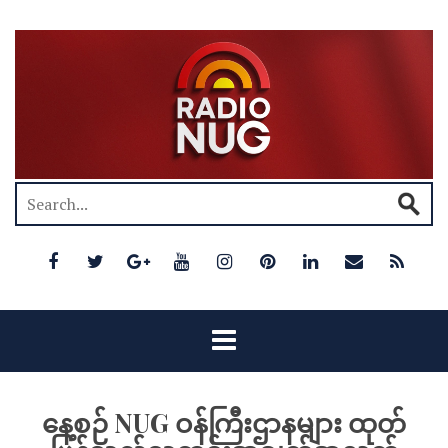
နေ့စဉ် NUG ဝန်ကြီးဌာနများ ထုတ်