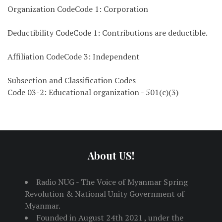
Organization CodeCode 1: Corporation
Deductibility CodeCode 1: Contributions are deductible.
Affiliation CodeCode 3: Independent
Subsection and Classification Codes
Code 03-2: Educational organization - 501(c)(3)
About US!
Radio NUG - The Voice of Myanmar Spring
Revolution & National Unity Government of
Myanmar.
Founded in August 24th 2021 , under the