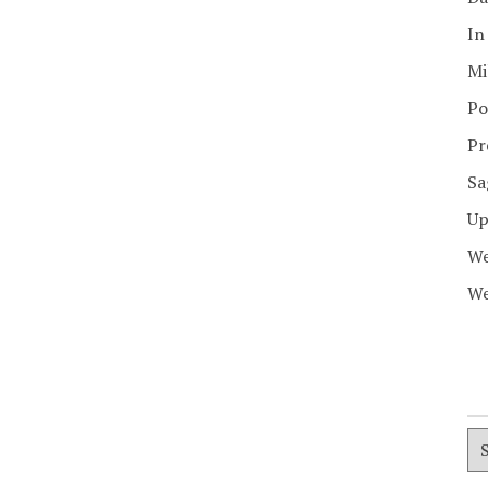
In
Mi
Po
Pr
Sa
Up
We
We