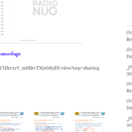
(I
Re
(I
က်အလက်များ
Do
၂၀
k9Y3EkrzyV_m0EkvTXje0dyjlN/view?usp=sharing
သတ
(I
Re
(I
Do
၂၀
သတ