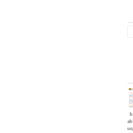
ht
ah
us