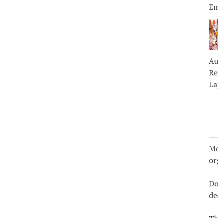
Em
Au
Re
La
Mo
or
Do
de