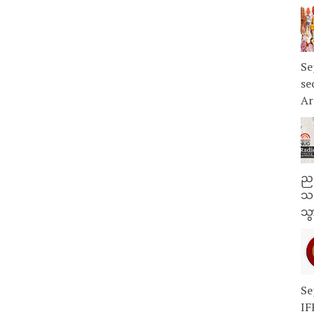
Se
se
Ar
ညန
သတ
သွ
Se
IF