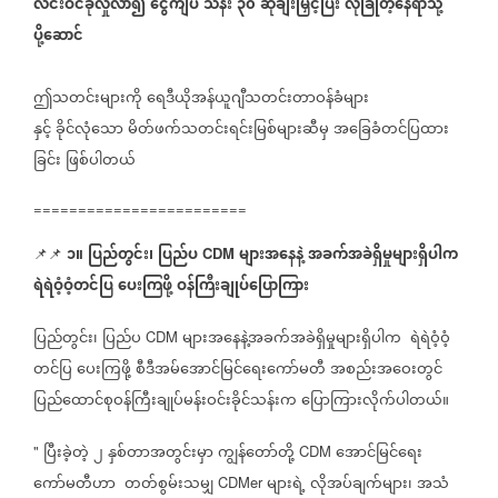
လင်းဝင်ခိုလှုံလာ၍
ငွေကျပ်
သိန်း
၃၀
ဆုချီးမြှင့်ပြီး
လုံခြုံတဲ့နေရာသို့
ပို့ဆောင်
ဤသတင်းများကို
ရေဒီယိုအန်ယူဂျီသတင်းတာဝန်ခံများ
နှင့်
ခိုင်လုံသော
မိတ်ဖက်သတင်းရင်းမြစ်များဆီမှ
အခြေခံတင်ပြထား
ခြင်း
ဖြစ်ပါတယ်
========================
၁။
ပြည်တွင်း၊
ပြည်ပ
များအနေနဲ့
အခက်အခဲရှိမှုများရှိပါက
📌📌
CDM
ရဲရဲဝံ့ဝံ့တင်ပြ
ပေးကြဖို့
ဝန်ကြီးချုပ်ပြောကြား
ပြည်တွင်း၊
ပြည်ပ
များအနေနဲ့အခက်အခဲရှိမှုများရှိပါက
ရဲရဲဝံ့ဝံ့
CDM
တင်ပြ
ပေးကြဖို့
စီဒီအမ်အောင်မြင်ရေးကော်မတီ
အစည်းအဝေးတွင်
ပြည်ထောင်စုဝန်ကြီးချုပ်မန်းဝင်းခိုင်သန်းက
ပြောကြားလိုက်ပါတယ်။
ပြီးခဲ့တဲ့
၂
နှစ်တာအတွင်းမှာ
ကျွန်တော်တို့
အောင်မြင်ရေး
"
CDM
ကော်မတီဟာ
တတ်စွမ်းသမျှ
များရဲ့
လိုအပ်ချက်များ၊
အသံ
CDMer