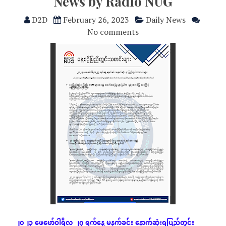
News by Radio NUG
D2D
February 26, 2023
Daily News
No comments
၂၀၂၃
ဖေဖော်ဝါရီလ
၂၇
ရက်နေ့
မနက်ခင်း
နောက်ဆုံး
ရပြည်တွင်း