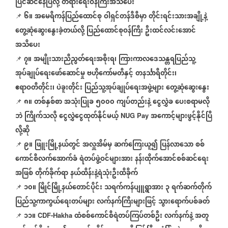
ပြင်ဆင်နေပြီလို့
တရားရေးဝန်ကြီးအသိပေး
၆။
အမေရိကန်ပြည်ထောင်စု
ဝါရှင်တန်ဒီစီမှာ
တိုင်းရင်းသားအချို့နဲ့
📌
တွေ့ဆုံဆွေးနွေးခဲ့တယ်လို့
ပြည်ထောင်စုဝန်ကြီး
ဦးထင်လင်းအောင်
အသိပေး
၇။
အမျိုးသားညီညွတ်ရေးအစိုးရ၊
ကြားကာလဒေသန္တရပြည်သူ့
📌
အုပ်ချုပ်ရေးဖော်ဆောင်မှု
ဗဟိုကော်မတီနှင့်
တနင်္သာရီတိုင်း၊
ဧရာဝတီတိုင်း၊
ပဲခူးတိုင်း
ပြည်သူ့အုပ်ချုပ်ရေးအဖွဲ့များ
တွေ့ဆုံဆွေးနွေး
၈။
တစ်နှစ်စာ
အသုံးပြုခ
၅၀၀၀
ကျပ်တည်းနဲ့
ငွေလွှဲခ
ပေးစရာမလို
📌
ဘဲ
ကြိုက်သလို
ငွေလွှဲငွေထုတ်နိုင်မယ့်
အကောင့်များဖွင့်နိုင်ပြီ
NUG Pay
လို့ဆို
၉။
ဖြူးမြို့နယ်တွင်
အလှူအိမ်မှ
ဆက်ကြေးယူ၍
ပြန်လာသော
စစ်
📌
ကောင်စီလက်အောက်ခံ
ရဲတပ်ဖွဲ့ဝင်များအား
နန်းထိုက်အောင်စစ်ဆင်ရေး
အဖြစ်
တိုက်ခိုက်ရာ
နယ်ထိန်းနဲ့ရဲသုံးဦးထိခိုက်
၁၀။
မြိုင်မြို့နယ်တောင်ပိုင်း
သရက်ကန်ပျူရွာအား
၃
ရက်ဆက်တိုက်
📌
ပြည်သူ့ကာကွယ်ရေးတပ်များ
လက်နက်ကြီးများဖြင့်
သွားရောက်ပစ်ခတ်
၁၁။
ထံစစ်ကောင်စီရဲတပ်ကြပ်တစ်ဦး
လက်နက်နဲ့
အတူ
📌
CDF-Hakha