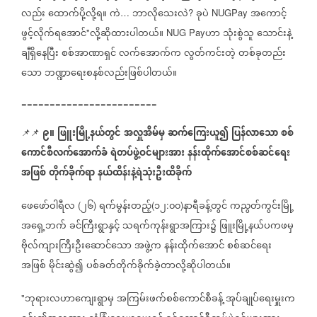
လည်း
ထောက်ပို့လို့ရ။
ကဲ
ဘာလိုသေးလဲ
ခုပဲ
အကောင့်
…
?
NUGPay
ဖွင့်လိုက်ရအောင်
လို့ဆိုထားပါတယ်။
ဟာ
သုံးစွဲသူ
သောင်းနဲ့
"
NUG Pay
ချီရှိနေပြီး
စစ်အာဏာရှင်
လက်အောက်က
လွတ်ကင်းတဲ့
တစ်ခုတည်း
သော
ဘဏ္ဍာရေးစနစ်လည်းဖြစ်ပါတယ်။
========================
၉။
ဖြူးမြို့နယ်တွင်
အလှူအိမ်မှ
ဆက်ကြေးယူ၍
ပြန်လာသော
စစ်
📌📌
ကောင်စီလက်အောက်ခံ
ရဲတပ်ဖွဲ့ဝင်များအား
နန်းထိုက်အောင်စစ်ဆင်ရေး
အဖြစ်
တိုက်ခိုက်ရာ
နယ်ထိန်းနဲ့ရဲသုံးဦးထိခိုက်
ဖေဖော်ဝါရီလ
၂၆
ရက်မွန်းတည့်
၁၂
၀၀
နာရီ‌ခန့်တွင်
ကညွတ်ကွင်းမြို့
(
)
(
:
)
အရှေ့ဘက်
ခင်ကြီးရွာနှင့်
သရက်ကုန်းရွာအကြား၌
ဖြူးမြို့နယ်ပကဖမှ
ဗိုလ်ကျားကြီးဦးဆောင်သော
အဖွဲ့က
နန်းထိုက်အောင်
စစ်ဆင်ရေး
အဖြစ်
မိုင်းဆွဲ၍
ပစ်ခတ်တိုက်ခိုက်ခဲ့တာလို့ဆိုပါတယ်။
ဘုရားလဟာကျေးရွာမှ
အကြမ်းဖက်စစ်ကောင်စီခန့်
အုပ်ချုပ်ရေးမှူးက
"