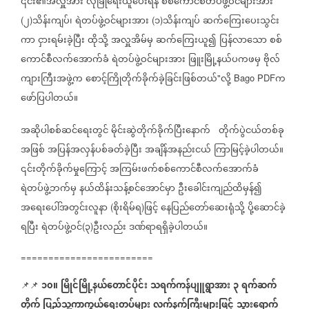
၎င်း၏အလှူအား
လုံခြုံရေးယူပေးရန်
စစ်ကောင်စီတပ်ဖွဲ့ဝင်များအား
၂
သိန်းကျပ်၊
ရဲတပ်ဖွဲ့ဝင်များအား
၁
သိန်းကျပ်
ဆက်ကြေး‌ပေးသွင်း
(
)
(
)
ကာ
ငှားရမ်းခဲ့ပြီး
ထိုသို့
အလှူအိမ်မှ
ဆက်ကြေးယူ၍
ပြန်လာသော
စစ်
ကောင်စီလက်အောက်ခံ
ရဲတပ်ဖွဲ့ဝင်များအား
ဖြူးမြို့နယ်ပကဖမှ
ဗိုလ်
ကျားကြီးအဖွဲ့က
စောင့်ကြိုတိုက်ခိုက်ခဲ့ခြင်းဖြစ်တယ်
လို့
က
"
Bago PDF
ဖော်ပြပါတယ်။
အဆိုပါစစ်ဆင်ရေးတွင်
မိုင်းဆွဲတိုက်ခိုက်ပြီးနောက်
တိုက်ပွဲငယ်တစ်ခု
အဖြစ်
အပြန်အလှန်ပစ်ခတ်ခဲ့ပြီး
အချိန်အနည်းငယ်
ကြာမြင့်ခဲ့ပါတယ်။
၎င်းတိုက်ခိုက်မှုကြောင့်
အကြမ်းဖက်စစ်ကောင်စီလက်အောက်ခံ
ရဲတပ်ဖွဲ့ဘက်မှ
နယ်ထိန်းသန့်စင်အောင်မှာ
ဦးခေါင်းကျည်ထိမှန်၍
အရေးပေါ်အတွင်းလူနာ
စိုးရိမ်ရ
ဖြင့်
နေပြည်တော်ဆေးရုံသို့
ပို့ဆောင်ခဲ့
(
)
ရပြီး
ရဲတပ်ဖွဲ့ဝင်
၃
ဦးလည်း
ဒဏ်ရာရရှိခဲ့ပါတယ်။
(
)
========================
၁၀။
မြိုင်မြို့နယ်တောင်ပိုင်း
သရက်ကန်ပျူရွာအား
၃
ရက်ဆက်
📌📌
တိုက်
ပြည်သူ့ကာကွယ်ရေးတပ်များ
လက်နက်ကြီးများဖြင့်
သွားရောက်