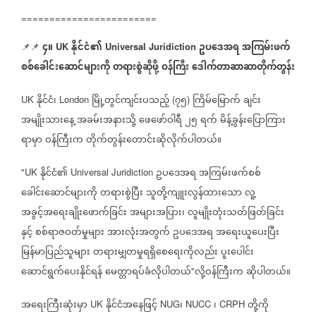
========================
၄။
နိုင်ငံ၏
ဥပဒေအရ
အကြမ်းဖက်
📌📌
UK
Universal Juridiction
စစ်ခေါင်းဆောင်များကို
တရားစွဲဆိုဖို့
ဝန်ကြီး
ဒေါက်တာဆာဆာတိုက်တွန်း
နိုင်ငံ၊
မြို့တွင်ကျင်းပသည့်
၇၅
ကြိမ်မြောက်
ချင်း
UK
London
(
)
အမျိုးသားနေ့
အခမ်းအနားသို့
ဖေဖော်ဝါရီ
၂၅
ရက်
မိန့်ခွန်းပြောကြား
ရာမှာ
ဝန်ကြီးက
တိုက်တွန်းတောင်းဆိုလိုက်ပါတယ်။
နိုင်ငံ၏
ဥပဒေအရ
အကြမ်းဖက်စစ်
"UK
Universal Juridiction
ခေါင်းဆောင်များကို
တရားစွဲပြီး
သူတို့ကျူးလွန်ထားသော
လူ့
အခွင့်အရေးချိုးဖောက်ခြင်း
အများအပြား၊
လူမျိုးတုံးသတ်ဖြတ်ခြင်း
နှင့်
စစ်ရာဇဝတ်မှုများ
အားလုံးအတွက်
ဥပဒေအရ
အရေးယူပေးပြီး
မြန်မာပြည်သူများ
တရားမျှတမှုရရှိစေရေးကိုလည်း
ပူးပေါင်း
ဆောင်ရွက်ပေးနိုင်ရန်
မေတ္တာရပ်ခံလိုပါတယ်
လို့ဝန်ကြီးက
ဆိုပါတယ်။
"
အရေးကြီးဆုံးမှာ
နိုင်ငံအနေဖြင့်
၊
၊
တို့ကို
UK
NUG
NUCC
CRPH