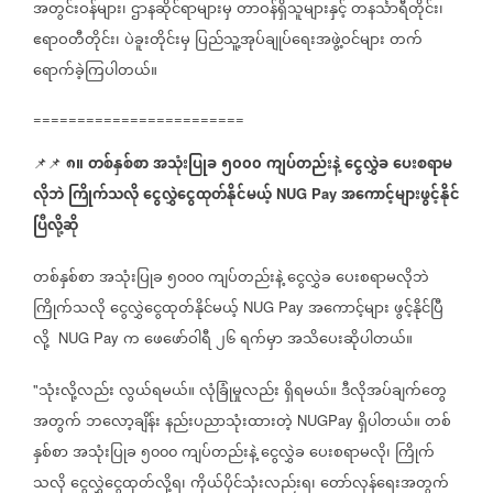
အတွင်းဝန်များ၊
ဌာနဆိုင်ရာများမှ
တာဝန်ရှိသူများနှင့်
တနင်္သာရီတိုင်း၊
ဧရာဝတီတိုင်း၊
ပဲခူးတိုင်းမှ
ပြည်သူ့အုပ်ချုပ်ရေးအဖွဲ့ဝင်များ
တက်
ရောက်ခဲ့ကြပါတယ်။
========================
၈။
တစ်နှစ်စာ
အသုံးပြုခ
၅၀၀၀
ကျပ်တည်းနဲ့
ငွေလွှဲခ
ပေးစရာမ
📌📌
လိုဘဲ
ကြိုက်သလို
ငွေလွှဲငွေထုတ်နိုင်မယ့်
အကောင့်များဖွင့်နိုင်
NUG Pay
ပြီလို့ဆို
တစ်နှစ်စာ
အသုံးပြုခ
၅၀၀၀
ကျပ်တည်းနဲ့
ငွေလွှဲခ
ပေးစရာမလိုဘဲ
ကြိုက်သလို
ငွေလွှဲငွေထုတ်နိုင်မယ့်
အကောင့်များ
ဖွင့်နိုင်ပြီ
NUG Pay
လို့
က
ဖေဖော်ဝါရီ
၂၆
ရက်မှာ
အသိပေးဆိုပါတယ်။
NUG Pay
သုံးလို့လည်း
လွယ်ရမယ်။
လုံခြုံမှုလည်း
ရှိရမယ်။
ဒီလိုအပ်ချက်တွေ
"
အတွက်
ဘလော့ချိန်း
နည်းပညာသုံးထားတဲ့
ရှိပါတယ်။
တစ်
NUGPay
နှစ်စာ
အသုံးပြုခ
၅၀၀၀
ကျပ်တည်းနဲ့
ငွေလွှဲခ
ပေးစရာမလို၊
ကြိုက်
သလို
ငွေလွှဲငွေထုတ်လို့ရ၊
ကိုယ်ပိုင်သုံးလည်းရ၊
တော်လှန်ရေးအတွက်