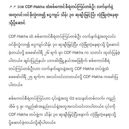
၁၁။
ထံစစ်ကောင်စီရဲတပ်ကြပ်တစ်ဦး
လက်နက်နဲ့
📌📌
CDF-Hakha
အတူလင်းဝင်ခိုလှုံလာ၍
ငွေကျပ်
သိန်း
၃၀
ဆုချီးမြှင့်ပြီး
လုံခြုံတဲ့နေရာ
သို့ပို့ဆောင်
ထံ
စစ်ကောင်စီရဲတပ်ကြပ်တစ်ဦး
လက်နက်နဲ့အတူလင်း
CDF-Hakha
ဝင်ခိုလှုံလာ၍
ငွေကျပ်သိန်း
၃၀
ဆုချီးမြှင့်ပြီး
လုံခြုံတဲ့နေရာသို့
ပို့ဆောင်
ခဲ့တယ်လို့
ဖေဖော်ဝါရီ
၂၆
ရက်
မှာ
က
သတင်း
ထုတ်ပြန်ခဲ့
CDF-Hakha
ပါတယ်။
ချင်းပြည်နယ်၊
ဟားခါးမြို့နယ်အခြေစိုက်
စစ်ကောင်စီရဲ
တပ်ကြပ်တစ်ဦးဟာ
လက်နက်များနဲ့အတူ
တပ်ဖွဲ့ထံ
CDF-Hakha
ဖေဖော်ဝါရီ
၂၅
ရက်က
အလင်းဝင်လာတယ်လို့
ကဖော်ပြ
CDF-Hakha
ပါတယ်။
စစ်ကောင်စီရဲတပ်ကြပ်ဟာ
၎င်းနဲ့အတူ
သေနတ်တစ်လက်၊
ကျည်
G3
အိမ်
၄
ခု၊
ကျည်ဆံအနည်းငယ်နဲ့အတူအလင်းဝင်လာပါတယ်။
၎င်းကို
တပ်ဖွဲ့က
သိန်း
၃၀
ဆုချီးမြှင့်ပြီးနောက်
လုံခြုံတဲ့နေရာသို့
CDF-Hakha
ပို့ဆောင်ခဲ့တယ်လို့ဆိုပါတယ်။