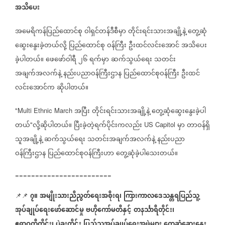
အသိပေး
အမေရိကန်ပြည်ထောင်စု
ဝါရှင်တန်ဒီစီမှာ
တိုင်းရင်းသားအချို့နဲ့
တွေ့ဆုံ
ဆွေးနွေးခဲ့တယ်လို့
ပြည်ထောင်စု
ဝန်ကြီး
ဦးထင်လင်းအောင်
အသိပေး
ခဲ့ပါတယ်။
ဖေဖော်ဝါရီ
၂၆
ရက်မှာ
ဆက်သွယ်ရေး
သတင်း
အချက်အလက်နဲ့
နည်းပညာဝန်ကြီးဌာန
ပြည်ထောင်စုဝန်ကြီး
ဦးထင်
လင်းအောင်က
ဆိုပါတယ်။
အပြီး
တိုင်းရင်းသားအချို့နဲ့
တွေ့ဆုံဆွေးနွေးခဲ့ပါ
"Multi Ethnic March
တယ်
လို့ဆိုပါတယ်။
ပြီးခဲ့တဲ့ရက်ပိုင်းကလည်း
မှာ
တာဝန်ရှိ
"
US Capitol
သူအချို့နဲ့
ဆက်သွယ်ရေး
သတင်းအချက်အလက်နဲ့
နည်းပညာ
ဝန်ကြီးဌာန
ပြည်ထောင်စုဝန်ကြီးဟာ
တွေ့ဆုံခဲ့ပါသေးတယ်။
========================
၇။
အမျိုးသားညီညွတ်ရေးအစိုးရ၊
ကြားကာလဒေသန္တရပြည်သူ့
📌📌
အုပ်ချုပ်ရေးဖော်ဆောင်မှု
ဗဟိုကော်မတီနှင့်
တနင်္သာရီတိုင်း၊
ဧရာဝတီတိုင်း၊
ပဲခူးတိုင်း
ပြည်သူ့အုပ်ချုပ်ရေးအဖွဲ့များ
တွေ့ဆုံဆွေးနွေး