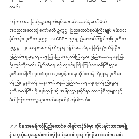
တယ်။
ကြားကာလ
ပြည်သူ့တရားစီရင်ရေးဖော်ဆောင်မှုကော်မတီ
အစည်းအဝေးသို့
ကော်မတီ
ဥက္ကဋ္ဌ၊
ပြည်ထောင်စုဝန်ကြီးချုပ်
မန်းဝင်း
ခိုင်သန်း၊
ဒုတိယဥက္ကဋ္ဌ
၁၊
ဥက္ကဋ္ဌ
ဦးအောင်ကြည်ညွန့်၊
ဒုတိယ
-
CRPH
ဥက္ကဋ္ဌ
၂၊
တရားရေးဝန်ကြီးဌာန
ပြည်ထောင်စုဝန်ကြီး
ဦးသိန်းဦး၊
-
ပြည်ထဲရေးနှင့်
လူဝင်မှုကြီးကြပ်ရေးဝန်ကြီးဌာန
ပြည်ထောင်စုဝန်ကြီး
ဦးလွင်ကိုလတ်၊
ပြည်ထဲရေးနှင့်
လူဝင်မှုကြီးကြပ်ရေးဝန်ကြီးဌာန
ဒုတိယဝန်ကြီး
ခူးထဲဘူး၊
လူ့အခွင့်အရေးဆိုင်ရာဝန်ကြီးဌာန
ဒုတိယ
ဝန်ကြီး
ခွန်ဗဟန်းထန်၊
ဖက်ဒရယ်ပြည်ထောင်စုရေးရာဝန်ကြီးဌာန
ဒုတိယဝန်ကြီး
ဦးချစ်ထွန်းနှင့်
အခြားဌာနဆိုင်ရာ
တာဝန်ရှိသူများနှင့်
ဖိတ်ကြားထားသူများတက်ရောက်ခဲ့ကြပါတယ်။
========================
၆။
အမေရိကန်ပြည်ထောင်စု
ဝါရှင်တန်ဒီစီမှာ
တိုင်းရင်းသားအချို့
📌📌
နဲ့
တွေ့ဆုံဆွေးနွေးခဲ့တယ်လို့
ပြည်ထောင်စုဝန်ကြီး
ဦးထင်လင်းအောင်