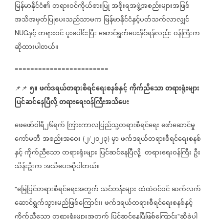
မြန်မာနိုင်ငံ၏
တရားဝင်ကိုယ်စားပြု
အစိုးရအဖွဲ့အစည်းများအဖြစ်
အသိအမှတ်ပြုပေးသည်သာမက
မြန်မာနိုင်ငံနှင့်ပတ်သက်လာလျှင်
နှင့်
တရားဝင်
ပူးပေါင်းပြီး
ဆောင်ရွက်ပေးနိုင်ရန်လည်း
ဝန်ကြီးက
NUG
ဆိုထားပါတယ်။
========================
၅။
ဖက်ဒရယ်တရားစီရင်‌ရေးစနစ်နှင့်
ကိုက်ညီသော
တရားရုံးများ
📌📌
ပြင်ဆင်နေပြီလို့
တရားရေးဝန်ကြီးအသိပေး
ဖေဖော်ဝါရီ၂၆ရက်
ကြားကာလပြည်သူ့တရားစီရင်ရေး
ဖော်ဆောင်မှု
ကော်မတီ
အစည်းအဝေး
၂
၂၀၂၃
မှာ
ဖက်ဒရယ်တရားစီရင်‌ရေးစနစ်
(
/
)
နှင့်
ကိုက်ညီသော
တရားရုံးများ
ပြင်ဆင်နေပြီလို့
တရားရေးဝန်ကြီး
ဦး
သိန်းဦးက
အသိပေးဆိုပါတယ်။
မြေပြင်တရားစီရင်ရေးအတွက်
သင်တန်းများ
ထဲထဲဝင်ဝင်
ဆက်လက်
"
ဆောင်ရွက်သွားမည်ဖြစ်ကြောင်း၊
ဖက်ဒရယ်တရားစီရင်‌ရေးစနစ်နှင့်
ကိုက်ညီသော
တရားရုံးများအတွက်
ပြင်ဆင်နေပြီဖြစ်ကြောင်း
ဆိုခဲ့ပါ
"