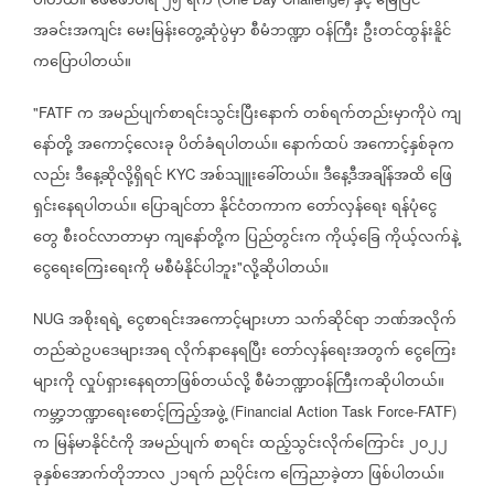
ပါတယ်။
ဖေဖော်ဝါရီ
၂၅
ရက်
နှင့်
မြေပြင်
အခင်းအကျင်း
မေးမြန်းတွေ့ဆုံပွဲမှာ
စီမံဘဏ္ဍာ
ဝန်ကြီး
ဦးတင်ထွန်းနိူင်
ကပြောပါတယ်။
က
အမည်ပျက်စာရင်းသွင်းပြီးနောက်
တစ်ရက်တည်းမှာကိုပဲ
ကျ
"FATF
နော်တို့
အကောင့်လေးခု
ပိတ်ခံရပါတယ်။
နောက်ထပ်
အကောင့်နှစ်ခုက
လည်း
ဒီနေ့ဆိုလို့ရှိရင်
အစ်သျူးခေါ်တယ်။
ဒီနေ့ဒီအချိန်အထိ
ဖြေ
KYC
ရှင်းနေရပါတယ်။
ပြောချင်တာ
နိုင်ငံတကာက
တော်လှန်ရေး
ရန်ပုံငွေ
တွေ
စီးဝင်လာတာမှာ
ကျနော်တို့က
ပြည်တွင်းက
ကိုယ့်ခြေ
ကိုယ့်လက်နဲ့
ငွေရေးကြေးရေးကို
မစီမံနိုင်ပါဘူး
လို့ဆိုပါတယ်။
"
အစိုးရရဲ့
ငွေစာရင်းအကောင့်များဟာ
သက်ဆိုင်ရာ
ဘဏ်အလိုက်
NUG
တည်ဆဲဥပဒေများအရ
လိုက်နာနေရပြီး
တော်လှန်ရေးအတွက်
ငွေကြေး
များကို
လှုပ်ရှားနေရတာဖြစ်တယ်လို့
စီမံဘဏ္ဍာဝန်ကြီးကဆိုပါတယ်။
ကမ္ဘာ့ဘဏ္ဍာရေးစောင့်ကြည့်အဖွဲ့
(Financial Action Task Force-FATF)
က
မြန်မာနိုင်ငံကို
အမည်ပျက်
စာရင်း
ထည့်သွင်းလိုက်‌ကြောင်း
၂၀၂၂
ခုနှစ်အောက်တိုဘာလ
၂၁ရက်
ညပိုင်းက
ကြေညာခဲ့တာ
ဖြစ်ပါတယ်။