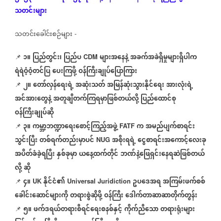
သတင်းများ
သတင်းခေါင်းစဉ်များ
-
၁။
ပြည်တွင်း၊
ပြည်ပ
များအနေနဲ့
အခက်အခဲရှိမှုများရှိပါက
📌
CDM
ရဲရဲဝံ့ဝံ့တင်ပြ
ပေးကြဖို့
ဝန်ကြီးချုပ်ပြောကြား
၂။
တော်လှန်ရေးရဲ့
အဆုံးသတ်
အမြန်ဆုံးသွားနိုင်ရေး
အားလုံးရဲ့
📌
အင်အားတွေနဲ့
အတူချီတက်ကြရမှာဖြစ်တယ်လို့
ပြည်ထောင်စု
ဝန်ကြီးချုပ်ဆို
၃။
ကမ္ဘာ့ဘဏ္ဍာရေးစောင့်ကြည့်အဖွဲ့
က
အမည်ပျက်စာရင်း
📌
FATF
သွင်းပြီး
တစ်ရက်တည်းမှာပင်
အစိုးရရဲ့
ငွေစာရင်းအကောင့်လေးခု
NUG
အပိတ်ခံခဲ့ရပြီး
နှစ်ခုမှာ
ယနေ့ထက်တိုင်
ဘဏ်နဲ့ဖြေရှင်းနေရဆဲဖြစ်တယ်
လို့
ဆို
၄။
နိုင်ငံ၏
ဥပဒေအရ
အကြမ်းဖက်စစ်
📌
UK
Universal Juridiction
ခေါင်းဆောင်များကို
တရားစွဲဆိုဖို့
ဝန်ကြီး
ဒေါက်တာဆာဆာတိုက်တွန်း
၅။
ဖက်ဒရယ်တရားစီရင်‌ရေးစနစ်နှင့်
ကိုက်ညီသော
တရားရုံးများ
📌