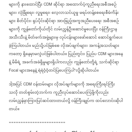
များကို
နားထောင်ပြီး
ဆိုင်ရာ
အထောက်ပံ့ကူညီရေးအစီအစဉ်
CDM
များ၊
လုံခြုံရေး၊
လှုမှုရေး၊
လေ့လာသင်ယူမှု
မရပ်တန့်စေရေးစီမံကိန်း
များ
စိတ်ပိုင်း၊
ရုပ်ပိုင်းဆိုင်ရာ
အားဖြည့်အကူအညီပေးရေး
အစီအစဉ်
များကို
ကျွန်တော်ကိုယ်တိုင်
လမ်းညွှန်ဦးဆောင်မှုပေးပြီး
ဝန်ကြီးဌာန
အသီးသီးနဲ့
မိတ်ဖက်အဖွဲ့များမှ
လုပ်ငန်းများဖော်ဆောင်
ဆောင်ရွက်ပေး
ခဲ့ကြပါတယ်။
မည်သို့ပင်ဖြစ်စေ
လိုအပ်ချက်များ၊
အကန့်အသတ်များ
ကတော့
ရှိနေမှာမလွဲပင်ဖြစ်ပါတယ်။
ပြည်တွင်း၊
ပြည်ပ
များအနေ
CDM
နဲ့
မိမိရဲ့
အခက်အခဲရှိမှုများရှိပါကလည်း
ကျွန်တော်တို့ရဲ့
သက်ဆိုင်ရာ
များအနေနဲ့
ရဲရဲဝံ့ဝံ့တင်ပြပေးကြပါ
လို့ဆိုပါတယ်။
Focal
"
ဒါ့အပြင်
ဝန်ထမ်းများ
လိုအပ်ချက်များကို
အရေးကြီးရင်ကြီး
CDM
သလို
တတ်စွမ်းတဲ့ဘက်က
ကူညီလုပ်ဆောင်ပေးကြဖို့ကိုလည်း
လမ်းညွှန်မှာကြားပြင်ဆင်ထားတယ်လို့
ဝန်ကြီးချုပ်က
ထပ်လောင်းဆိုပါ
တယ်။
========================