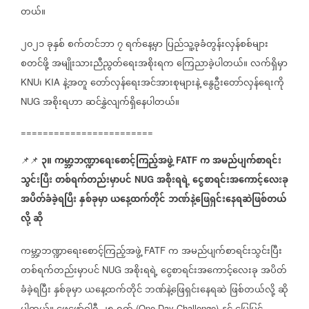
တယ်။
၂၀၂၁
ခုနှစ်
စက်တင်ဘာ
၇
ရက်နေ့မှာ
ပြည်သူ့ခုခံတွန်းလှန်စစ်များ
စတင်ဖို့
အမျိုးသားညီညွတ်ရေးအစိုးရက
ကြေညာခဲ့ပါတယ်။
လက်ရှိမှာ
၊
နဲ့အတူ
တော်လှန်ရေးအင်အားစုများနဲ့
နွေဦးတော်လှန်ရေးကို
KNU
KIA
အစိုးရဟာ
ဆင်နွှဲလျက်ရှိနေပါတယ်။
NUG
========================
၃။
ကမ္ဘာ့ဘဏ္ဍာရေးစောင့်ကြည့်အဖွဲ့
က
အမည်ပျက်စာရင်း
📌📌
FATF
သွင်းပြီး
တစ်ရက်တည်းမှာပင်
အစိုးရရဲ့
ငွေစာရင်းအကောင့်လေးခု
NUG
အပိတ်ခံခဲ့ရပြီး
နှစ်ခုမှာ
ယနေ့ထက်တိုင်
ဘဏ်နဲ့ဖြေရှင်းနေရဆဲဖြစ်တယ်
လို့
ဆို
ကမ္ဘာ့ဘဏ္ဍာရေးစောင့်ကြည့်အဖွဲ့
က
အမည်ပျက်စာရင်းသွင်းပြီး
FATF
တစ်ရက်တည်းမှာပင်
အစိုးရရဲ့
ငွေစာရင်းအကောင့်လေးခု
အပိတ်
NUG
ခံခဲ့ရပြီး
နှစ်ခုမှာ
ယနေ့ထက်တိုင်
ဘဏ်နဲ့ဖြေရှင်းနေရဆဲ
ဖြစ်တယ်လို့
ဆို
(One Day Challenge)