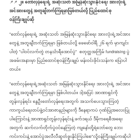
၂။
တော်လှန်ရေးရဲ့
အဆုံးသတ်
အမြန်ဆုံးသွားနိုင်ရေး
အားလုံးရဲ့
📌📌
အင်အားတွေနဲ့
အတူချီတက်ကြရမှာဖြစ်တယ်လို့
ပြည်ထောင်စု
ဝန်ကြီးချုပ်ဆို
တော်လှန်ရေးရဲ့
အဆုံးသတ်
အမြန်ဆုံးသွားနိုင်ရေး
အားလုံးရဲ့အင်အား
"
တွေနဲ့
အတူချီတက်ကြရမှာ
ဖြစ်တယ်လို့
ဖေဖော်ဝါရီ
၂၆
ရက်
မှာကျင်း
ပါတဲ့
ပါဝင်လက်တွဲ
တနင်္သာရီအောင်ပွဲ
စတုတ္ထအကြိမ်
ပွဲ
"
"
fundraising
အခမ်းအနားမှာ
ပြည်ထောင်စုဝန်ကြီးချုပ်
မန်းဝင်းခိုင်းသန်းက
ပြောပါ
တယ်။
တော်လှန်ရေးရဲ့အဆုံးသတ်
အမြန်ဆုံးသွားနိုင်ရေး
အားလုံးရဲ့
အင်အား
"
တွေနဲ့
အတူချီတက်ကြရမှာ
ဖြစ်ပါတယ်။
ဒါ့အပြင်
အာဏာရှင်ကို
တွန်းလှန်ရင်း
နွေဦးတော်လှန်ရေးအတွက်
အသက်ပေးသွားကြတဲ့
ကာကွယ်ရေးတပ်ဖွဲ့ဝင်အာဇာနည်များကို
ဒီနေရာကပဲ
ဂုဏ်ပြုအလေးပြု
ပါကြောင်းနဲ့
အာဏာရှင်တွန်းလှန်ရင်းနဲ့
ဖက်ဒရယ်
ဒီမိုကရေစီအရေး
အတွက်
ဆက်လက်တိုက်ပွဲဝင်နေကြတဲ့
ကျနော်တို့ရဲဘော်တွေ
ဘေး
ကင်းကင်းနဲ့
အောင်ပွဲအလီလီဆွတ်ခူးနိုင်ကြပါစေ
လို့ဝန်ကြီးချုပ်ကဆိုပါ
"