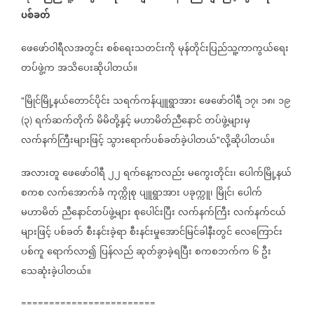
ပစ်ခတ်
ဖေဖော်ဝါရီလအတွင်း
စစ်ရေးသတင်းကို
မုန်တိုင်းပြည်သူ့ကာကွယ်ရေး
တပ်ဖွဲ့က
အသိပေးဆိုပါတယ်။
မြိုင်မြို့နယ်တောင်ပိုင်း
သရက်ကန်ပျူရွာအား
ဖေဖော်ဝါရီ
၁၇၊
၁၈၊
၁၉
"
၃
ရက်ဆက်တိုက်
မိမိတို့နှင့်
မဟာမိတ်ညီနောင်
တပ်ဖွဲ့များမှ
(
)
လက်နက်ကြီးများဖြင့်
သွားရောက်ပစ်ခတ်ခဲ့ပါတယ်
လို့ဆိုပါတယ်။
"
အလားတူ
ဖေဖော်ဝါရီ
၂၂
ရက်နေ့ကလည်း
မကွေးတိုင်း၊
ပေါက်မြို့နယ်
စကစ
လက်အောက်ခံ
ကုက္ကိုစု
ပျူရွာအား
ပခုက္ကူ၊
မြိုင်၊
ပေါက်
မဟာမိတ်
ညီနောင်တပ်ဖွဲ့များ
စုပေါင်းပြီး
လက်နက်ကြီး
လက်နက်ငယ်
များဖြင့်
ပစ်ခတ်
စီးနင်းခဲ့ရာ
စီးနင်းမှုအောင်မြင်ခါနီးတွင်
လေကြောင်း
ပစ်ကူ
ရောက်လာ၍
ပြန်လည်
ဆုတ်ခွာခဲ့ရပြီး
စကစဘက်က
၆
ဦး
သေဆုံးခဲ့ပါတယ်။
========================