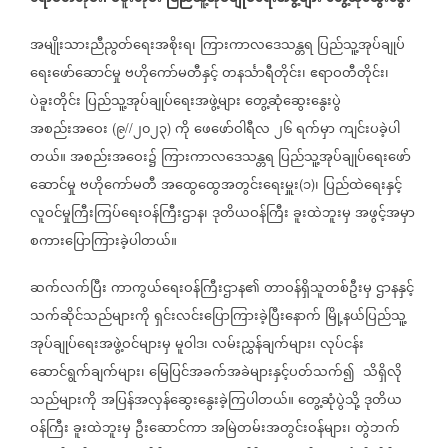
အမျိုးသားညီညွတ်ရေးအစိုးရ၊
ကြားကာလဒေသန္တရ
ပြည်သူ့အုပ်ချုပ်
ရေးဖော်ဆောင်မှု
ဗဟိုကော်မတီနှင့်
တနင်္သာရီတိုင်း၊
ဧရာဝတီတိုင်း၊
ပဲခူးတိုင်း
ပြည်သူ့အုပ်ချုပ်ရေးအဖွဲ့များ
တွေ့ဆုံဆွေးနွေးပွဲ
အစည်းအဝေး
၉
၂၀၂၃
ကို
ဖေဖော်ဝါရီလ
၂၆
ရက်မှာ
ကျင်းပခဲ့ပါ
(
//
)
တယ်။
အစည်းအဝေး၌
ကြားကာလဒေသန္တရ
ပြည်သူ့အုပ်ချုပ်ရေးဖော်
ဆောင်မှု
ဗဟိုကော်မတီ
အထွေထွေအတွင်းရေးမှူး
၁
၊
ပြည်ထဲရေးနှင့်
(
)
လူဝင်မှုကြီးကြပ်ရေးဝန်ကြီးဌာန၊
ဒုတိယဝန်ကြီး
ခူးထဲဘူးမှ
အဖွင့်အမှာ
စကား‌ပြောကြားခဲ့ပါတယ်။
ဆက်လက်ပြီး
ကာကွယ်ရေးဝန်ကြီးဌာန၏
တာဝန်ရှိသူတစ်ဦးမှ
ဌာနနှင့်
သက်ဆိုင်သည်များကို
ရှင်းလင်းပြောကြားခဲ့ပြီးနောက်
မြို့နယ်ပြည်သူ့
အုပ်ချုပ်ရေးအဖွဲ့ဝင်များမှ
မူဝါဒ၊
လမ်းညွှန်ချက်များ၊
လုပ်ငန်း
ဆောင်ရွက်ချက်များ၊
မြေပြင်အခက်အခဲများနှင့်ပတ်သက်၍
သိရှိလို
သည်များကို
အပြန်အလှန်ဆွေးနွေးခဲ့ကြပါတယ်။
တွေ့ဆုံပွဲသို့
ဒုတိယ
ဝန်ကြီး
ခူးထဲဘူးမှ
ဦးဆောင်ကာ
အမြဲတမ်းအတွင်းဝန်များ၊
တွဲဘက်