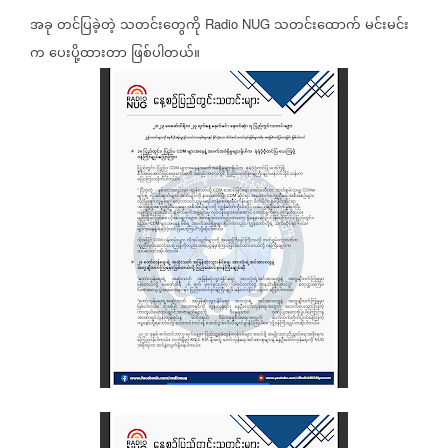
အခု
တင်ပြခဲ့တဲ့
သတင်းတွေကို
သတင်းထောက်
မင်းမင်း
Radio NUG
က
ပေးပို့ထားတာ
ဖြစ်ပါတယ်။