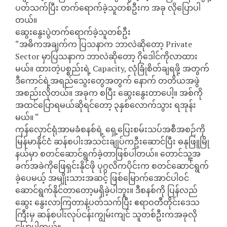
ပတ်သက်ပြီး တက်ရောက်ခဲ့သူတစ်ဦးက အခု လိုပြောပါ
တယ်။
ဆွေးနွေးပွဲတက်ရောက်ခဲ့သူတစ်ဦး
“အဓိကအချက်က ပြသနာက ဘာလဲဆိုတော့ Private
Sector မှာပြသနာက ဘာလဲဆိုတော့ ဂိုဒေါင်ကိုလာထား
မယ်။ ထားတဲ့ပစ္စည်းရဲ့ Capacity, လုံခြုံစိတ်ချရဖို့ အတွက်
ဒီကောင်ရဲ့အရည်သွေးတွေအတွက် နောက် တတိယအဖွဲ
အစည်းလိုတယ်။ အခုက စပြီး ဆွေးနွေးတာပေါ့။ အစ်ကို
အထင်ပြောရမယ်ဆိုရင်တော့ ၃နှစ်လောက်သွား ရအုန်း
မယ်။ “
ကုန်လှောင်ရုံအာမခံစနစ်ရဲ့ ရှေ့ပြေးစမ်းသပ်အစီအစဉ်ကို
မြန်မာနိုင်ငံ ဆန်စပါးအသင်းချုပ်ကဦးဆောင်ပြီး ဓနုဖြူမြို
နယ်မှာ စတင်ဆောင်ရွက်ခဲ့တာဖြစ်ပါတယ်။ တောင်သူ့အ
ခက်အခဲကိုဖြေရှင်းနိုင်ဖို ပုဂ္ဂလိကပိုင်းက စတင်ဆောင်ရွက်
ခဲ့ပေမယ့် အမျိုးသားအဆင့် ဖြစ်မြောက်အောင်ပါဝင်
ဆောင်ရွက်နိုင်တာတော့မရှိခဲ့ပါဘူး။ ဒီစနစ်ကို ပြန်လည်
ဆွေး နွေးလာကြတာနဲ့ပတ်သက်ပြီး ဧရာဝတီတိုင်းဒေသ
ကြီးမှ ဆန်စပါးလုပ်ငန်းကျွမ်းကျင် သူတစ်ဦးကအခုလို
ပြောပါတယ်။