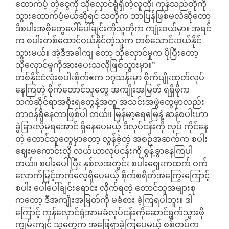
ထောက်ပံ့ တဲ့ငွေကို သိုလှောင်ရုံရှိတဲ့လူတို၊ ကုန်သည်တိုကို
သွားထောက်ပံ့မယ်ဆိုရင် သတိုက ဘာပြန်ဖြစ်မလဲဆိုတော့
ဒီစပါးအစိုတွေပေါ်ပေါ်ချင်းကိုသူတိုက ကျုံးဝယ်မှာ။ အရင်
က စပါးတစ်ထောင်ဝယ်နိုင်တဲ့သူက တစ်သောင်းဝယ်နိုင်
သွားမယ်။ အဲ့ဒီအခါကျ တော့ သိုလှောင်မှုက ပိုပြီးတော့
သိုလှောင်မှုကိုအားပေးသလိုဖြစ်သွားမှာ။”
တစ်နိုင်ငံလုံးစပါးစိုက်ဧက ၁၇သန်းမှာ စိုက်ပျိုးထုတ်လုပ်
နေကြတဲ့ စိုက်တောင်သူတွေ အကျိုးအမြတ် ရရှိဖိုက
သက်ဆိုင်ရာအစိုးရတွေနဲ့အတူ အသင်းအဖွဲတွေမှာလည်း
တာဝန်ရှိနေတာဖြစ်ပါ တယ်။ မြန်မာ့ရေမြေနဲ့ ဆန်စပါးဟာ
ခွဲခြားလိုမရအောင် ရှိနေပေမယ့် ဒီလုပ်ငန်းကို လုပ် ကိုင်နေ
တဲ့ တောင်သူတွေမှာတော့ လွန်ခဲ့တဲ့ အစဉ်အဆက်က စပါး
ဈေးမကောင်းလို လယ်ယာလုပ်ငန်းကို စွန့်ခွာနေကြပါ
တယ်။ စပါးပေါ်ပြီး နှစ်လအတွင်း စပါးဈေးကထက် ဝက်
လောက်မြင့်တက်လေ့ရှိပေမယ့် စိုက်စရိတ်အကြွေးကြောင့်
စပါး ပေါ်ပေါ်ချင်းရောင်း လိုက်ရတဲ့ တောင်သူအများစု
ကတော့ ဒီအကျိုးအမြတ်ကို မခံစား ခဲ့ကြရပါဘူး။ ဒါ
ကြောင့် ကုန်လှောင်ရုံအာမခံလုပ်ငန်းကိုဆောင်ရွက်သွားဖို
ကျွမ်းကျင် သူတွေက အဖြေရှာခဲ့ကြပေမယ့် စစ်တပ်က