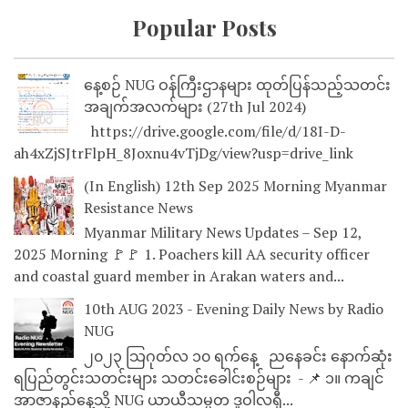
Popular Posts
နေ့စဉ် NUG ဝန်ကြီးဌာနများ ထုတ်ပြန်သည့်သတင်း
အချက်အလက်များ (27th Jul 2024)
https://drive.google.com/file/d/18I-D-
ah4xZjSJtrFlpH_8Joxnu4vTjDg/view?usp=drive_link
(In English) 12th Sep 2025 Morning Myanmar
Resistance News
Myanmar Military News Updates – Sep 12,
2025 Morning 🚩🚩 1. Poachers kill AA security officer
and coastal guard member in Arakan waters and...
10th AUG 2023 - Evening Daily News by Radio
NUG
၂၀၂၃ သြဂုတ်လ ၁၀ ရက်နေ့ ညနေခင်း နောက်ဆုံး
ရပြည်တွင်းသတင်းများ သတင်းခေါင်းစဉ်များ - 📌 ၁။ ကချင်
အာဇာနည်နေ့သို့ NUG ယာယီသမ္မတ ဒူဝါလရှီ...