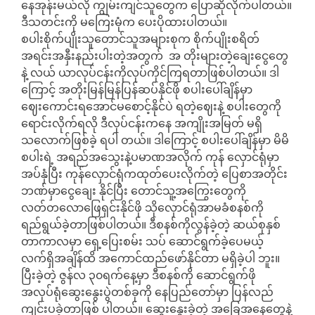
နေအုန်းမယ်လို ကျွမ်းကျင်သူတွေက ပြောဆိုလိုက်ပါတယ်။
ဒီသတင်းကို မကြေးမုံက ပေးပိုထားပါတယ်။
စပါးစိုက်ပျိုးသူတောင်သူအများစုက စိုက်ပျိုးစရိတ်
အရင်းအနှီးနည်းပါးတဲ့အတွက် အ တိုးများတဲ့ချေးငွေတွေ
နဲ့ လယ် ယာလုပ်ငန်းကိုလုပ်ကိုင်ကြရတာဖြစ်ပါတယ်။ ဒါ
ကြောင့် အတိုးမြန်မြန်ပြန်ဆပ်နိုင်ဖို စပါးပေါ်ချိန်မှာ
ဈေးကောင်းရအောင်မစောင့်နိုင်ပဲ ရတဲ့ဈေးနဲ့ စပါးတွေကို
ရောင်းလိုက်ရလို ဒီလုပ်ငန်းကနေ အကျိုးအမြတ် မရှိ
သလောက်ဖြစ်ခဲ့ ရပါ တယ်။ ဒါကြောင့် စပါးပေါ်ချိန်မှာ မိမိ
စပါးရဲ့ အရည်အသွေးနဲ့ပမာဏအလိုက် ကုန် လှောင်ရုံမှာ
အပ်နှံပြီး ကုန်လှောင်ရုံကထုတ်ပေးလိုက်တဲ့ ပြေစာအတိုင်း
ဘဏ်မှာငွေချေး နိုင်ပြီး တောင်သူ့အကြွေးတွေကို
လတ်တလောဖြေရှင်းနိုင်ဖို သိုလှောင်ရုံအာမခံစနစ်ကို
ရည်ရွယ်ခဲ့တာဖြစ်ပါတယ်။ ဒီစနစ်ကိုလွန်ခဲ့တဲ့ ဆယ်စုနှစ်
တာကာလမှာ ရှေ့ပြေးစမ်း သပ် ဆောင်ရွက်ခဲ့ပေမယ့်
လက်ရှိအချိန်ထိ အကောင်ထည်ဖော်နိုင်တာ မရှိခဲ့ပါ ဘူး။
ပြီးခဲ့တဲ့ ဇွန်လ ၃၀ရက်နေ့မှာ ဒီစနစ်ကို ဆောင်ရွက်ဖို
အလုပ်ရုံဆွေးနွေးပွဲတစ်ခုကို နေပြည်တော်မှာ ပြန်လည်
ကျင်းပခဲ့တာဖြစ် ပါတယ်။ ဆွေးနွေးခဲ့တဲ့ အခြေအနေတွေနဲ့