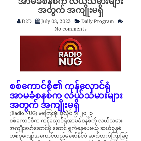
အာမခံစနစ်က လယ်သမားများ
အတွက် အကျိုးမရှိ
D2D
July 08, 2023
Daily Program
No comments
စစ်ကောင်စီ၏ ကုန်လှောင်ရုံ
အာမခံစနစ်က လယ်သမားများ
အတွက် အကျိုးမရှိ
(Radio NUG) မကြေးမုံ၊ ဇူလိုင် ၉၊ ၂၀၂၃
စစ်ကောင်စီက ကုန်လှောင်ရုံအာမခံစနစ်ကို လယ်သမား
အကျိုးဖော်ဆောင်ဖို ဆောင် ရွက်နေပေမယ့် ဆယ်စုနှစ်
တစ်စုကျော်အကောင်ထည်မဖော်နိုင်ပဲ ဆက်လက်ကြာမြင့်