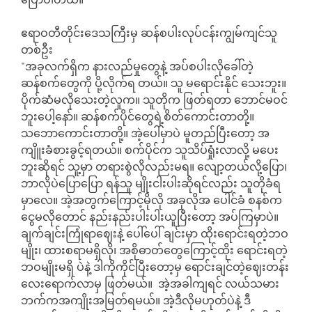
ဧရာဝတီတိုင်းဒေသကြီးမှ ဆန်စပါးလုပ်ငန်းကျွမ်ကျင်သူ
တစ်ဦး
"အခုလက်ရှိက နားလည်မှုတွေနဲ့ အပ်စပါးလိုခေါ်တဲ့
ဆန်စက်တွေကို ပို့လိုက်ရ တယ်။ သူ မရောင်းနိုင် သေးဘူး။
ပိုက်ဆံမလိုသေးတဲ့လူက။ သူတိုက ဖြတ်ရတာ ဘောင်မဝင်
ဘူးပေါ့နော်။ ဆန်စက်ပိုင်တွေရဲ့စိတ်ကောင်းတာတို့။
သဘောကောင်းတာတို့။ အဲ့ပေါ်မှာပဲ မူတည်ပြီးတော့ အ
ကျိူးခံစားခွင့်ရတယ်။ စက်ပိုင်က သူသိပ်ရှုံးလာလို့ မပေး
ဘူးဆိုရင် သူ့မှာ တရားစွဲလိုလည်းမရ။ လျော့တယ်လို့ပြော၊
ဘာလိုပဲပြောပြော ရန်သူ မျိုးငါးပါးဆိုရင်လည်း သူတိုခံရ
မှာလေ။ အဲ့အတွက်ကြောင့်မိုလို အခုလိုအ ပေါင်ခံ စနစ်က
ငွေမလိုတောင် နည်းနည်းပါးပါးယူပြီးတော့ အပ်ကြမှာပဲ။
ချက်ချင်းကြုံရာဈေးနဲ့ ပေါ်ပေါ် ချင်းမှာ ထိုးရောင်းရတဲ့ဘဝ
မျိုး၊ ထားစရာမရှိလို၊ အစိုဓာတ်တွေကြောင့်ထိုး ရောင်းရတဲ့
ဘဝမျိုးမရှိ ပဲနဲ့ ဒါကိုကိုင်ပြီးတော့မှ ရောင်းချင်တဲ့ဈေးတန်း
လေးရောက်လာမှ ဖြတ်မယ်။ အဲ့အခါကျရင် လယ်သမား
ဘက်ကအကျိုးအမြတ်ရမယ်။ အဲ့ဒီလိုမဟုတ်ပဲနဲ့ ဒီ