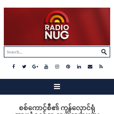
စစ်ကောင်စီ၏ ကုန်လှောင်ရုံ