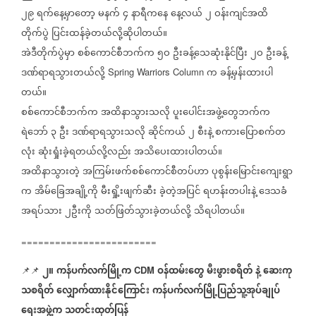
၂၉
ရက်နေ့မှာတော့
မနက်
၄
နာရီကနေ
နေ့လယ်
၂
ဝန်းကျင်အထိ
တိုက်ပွဲ
ပြင်းထန်ခဲ့တယ်လို့ဆိုပါတယ်။
အဲဒီတိုက်ပွဲမှာ
စစ်ကောင်စီဘက်က
၅ဝ
ဦးခန့်သေဆုံးနိုင်ပြီး
၂ဝ
ဦးခန့်
ဒဏ်ရာရသွားတယ်လို့
က
ခန့်မှန်းထားပါ
Spring Warriors Column
တယ်။
စစ်ကောင်စီဘက်က
အထိနာသွားသလို
ပူးပေါင်းအဖွဲ့တွေဘက်က
ရဲဘော်
၃
ဦး
ဒဏ်ရာရသွားသလို
ဆိုင်ကယ်
၂
စီးနဲ့
စကားပြောစက်တ
လုံး
ဆုံးရှုံးခဲ့ရတယ်လို့လည်း
အသိပေးထားပါတယ်။
အထိနာသွားတဲ့
အကြမ်းဖက်စစ်ကောင်စီတပ်ဟာ
ပုစွန်းမြောင်းကျေးရွာ
က
အိမ်ခြေအချို့ကို
မီးရှို့းဖျက်ဆီး
ခဲ့တဲ့အပြင်
ရဟန်းတပါးနဲ့
ဒေသခံ
အရပ်သား
၂ဦးကို
သတ်ဖြတ်သွားခဲ့တယ်လို့
သိရပါတယ်။
========================
၂။
ကန်ပက်လက်မြို့က
ဝန်ထမ်းတွေ
မီးဖွားစရိတ်
နဲ့
ဆေးကု
📌📌
CDM
သစရိတ်
လျှောက်ထားနိုင်ကြောင်း
ကန်ပက်လက်မြို့ပြည်သူ့အုပ်ချုပ်
ရေးအဖွဲ့က
သတင်းထုတ်ပြန်