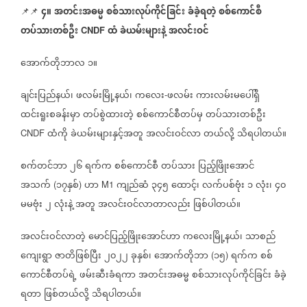
၄။
အတင်းအဓမ္မ
စစ်သားလုပ်ကိုင်ခြင်း
ခံခဲ့ရတဲ့
စစ်ကောင်စီ
📌📌
တပ်သားတစ်ဦး
ထံ
ခဲယမ်းများနဲ့
အလင်းဝင်
CNDF
အောက်တိုဘာလ
၁။
ချင်းပြည်နယ်၊
ဖလမ်းမြို့နယ်၊
ကလေး
ဖလမ်း
ကားလမ်းမပေါ်ရှိ
-
ထင်းရူးစခန်းမှာ
တပ်စွဲထားတဲ့
စစ်ကောင်စီတပ်မှ
တပ်သားတစ်ဦး
ထံကို
ခဲယမ်းများနှင့်အတူ
အလင်းဝင်လာ
တယ်လို့
သိရပါတယ်။
CNDF
စက်တင်ဘာ
၂၆
ရက်က
စစ်ကောင်စီ
တပ်သား
ပြည့်ဖြိုးအောင်
အသက်
၁၇နှစ်
ဟာ
ကျည်ဆံ
၃၄၅
ထောင့်၊
လက်ပစ်ဗုံး
၁
လုံး၊
၄၀
(
)
M1
မမဗုံး
၂
လုံးနဲ့
အတူ
အလင်းဝင်လာတာလည်း
ဖြစ်ပါတယ်။
အလင်းဝင်လာတဲ့
မောင်ပြည့်ဖြိုးအောင်ဟာ
ကလေးမြို့နယ်၊
သာစည်
ကျေးရွာ
ဇာတိဖြစ်ပြီး
၂၀၂၂
ခုနှစ်၊
အောက်တိုဘာ
၁၅
ရက်က
စစ်
(
)
ကောင်စီတပ်ရဲ့
ဖမ်းဆီးခံရကာ
အတင်းအဓမ္မ
စစ်သားလုပ်ကိုင်ခြင်း
ခံခဲ့
ရတာ
ဖြစ်တယ်လို့
သိရပါတယ်။