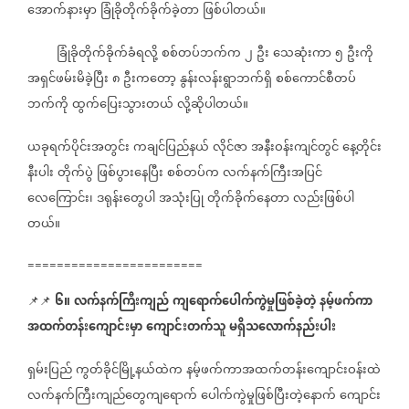
အောက်နားမှာ
ခြုံခိုတိုက်ခိုက်ခဲ့တာ
ဖြစ်ပါတယ်။
ခြုံခိုတိုက်ခိုက်ခံရလို့
စစ်တပ်ဘက်က
၂
ဦး
သေဆုံးကာ
၅
ဦးကို
အရှင်ဖမ်းမိခဲ့ပြီး
၈
ဦးကတော့
နွန်းလန်းရွာဘက်ရှိ
စစ်ကောင်စီတပ်
ဘက်ကို
ထွက်ပြေးသွားတယ်
လို့ဆိုပါတယ်။
ယခုရက်ပိုင်းအတွင်း
ကချင်ပြည်နယ်
လိုင်ဇာ
အနီးဝန်းကျင်တွင်
နေ့တိုင်း
နီးပါး
တိုက်ပွဲ
ဖြစ်ပွားနေပြီး
စစ်တပ်က
လက်နက်ကြီးအပြင်
လေကြောင်း၊
ဒရုန်းတွေပါ
အသုံးပြု
တိုက်ခိုက်နေတာ
လည်းဖြစ်ပါ
တယ်။
========================
၆။
လက်နက်ကြီးကျည်
ကျရောက်ပေါက်ကွဲမှုဖြစ်ခဲ့တဲ့
နမ့်ဖက်ကာ
📌📌
အထက်တန်းကျောင်းမှာ
ကျောင်းတက်သူ
မရှိသလောက်နည်းပါး
ရှမ်းပြည်
ကွတ်ခိုင်မြို့နယ်ထဲက
နမ့်ဖက်ကာအထက်တန်းကျောင်းဝန်းထဲ
လက်နက်ကြီးကျည်တွေကျရောက်
ပေါက်ကွဲမှုဖြစ်ပြီးတဲ့နောက်
ကျောင်း