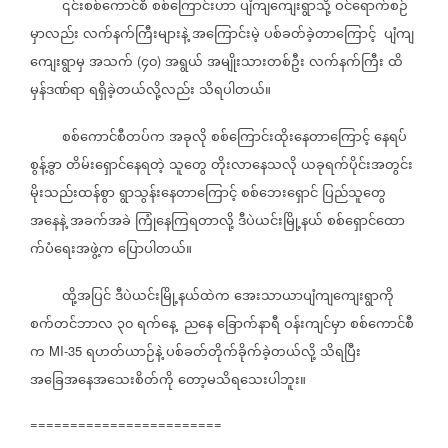
၎င်းစစ်ကောင်စီ
စစ်ကြောင်းဟာ
ပျံကျကျေးရွာသို့
ဝင်ရောက်စဉ်
မှာလည်း
လက်နက်ကြီးများနဲ့
အကြောင်းမဲ့
ပစ်ခတ်ခဲ့တာကြောင့်
ပျံကျ
ကျေးရွာမှ
အသက်
၄၀
အရွယ်
အမျိုးသားတစ်ဦး
လက်နက်ကြီး
ထိ
(
)
မှန်ဒဏ်ရာ
ရရှိခဲ့တယ်လို့လည်း
သိရပါတယ်။
စစ်ကောင်စီတပ်က
အခုလို
စစ်ကြောင်းထိုးနေတာကြောင့်
နေရပ်
စွန့်ခွာ
တိမ်းရှောင်နေရတဲ့
သူတွေ
တိုးလာနေသလို
ယခုရက်ပိုင်းအတွင်း
မိုးသည်းထန်စွာ
ရွာသွန်းနေတာကြောင့်
စစ်ဘေးရှောင်
ပြည်သူတွေ
အနေနဲ့
အခက်အခဲ
ကြုံနေကြရတာလို့
ဒီပဲယင်းမြို့နယ်
စစ်ရှောင်ထော
က်ပံရေးအဖွဲ့က
ပြောပါတယ်။
ထို့အပြင်
ဒီပဲယင်းမြို့နယ်ထဲက
အေးသာယာပျံကျကျေးရွာကို
စက်တင်ဘာလ
၃၀
ရက်နေ့
ညနေ
ခြောက်နာရီ
ဝန်းကျင်မှာ
စစ်ကောင်စီ
က
ရဟတ်ယာဉ်နဲ့
ပစ်ခတ်တိုက်ခိုက်ခဲ့တယ်လို့
သိရပြီး
MI-35
အခြေအနေအသေးစိတ်ကို
တော့မသိရသေးပါဘူး။
========================