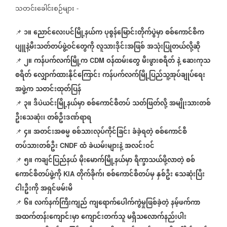
သတင်းခေါင်းစဉ်များ
-
၁။
ညောင်လေးပင်မြို့နယ်က
ပုစွန်မြောင်းတိုက်ပွဲမှာ
စစ်ကောင်စီက
📌
ပျူနဲ့မီးသတ်တပ်ဖွဲ့ဝင်တွေကို
လူသားဒိုင်းအဖြစ်
အသုံးပြုတယ်လို့ဆို
၂။
ကန်ပက်လက်မြို့က
ဝန်ထမ်းတွေ
မီးဖွားစရိတ်
နဲ့
ဆေးကုသ
📌
CDM
စရိတ်
လျှောက်ထားနိုင်ကြောင်း
ကန်ပက်လက်မြို့ပြည်သူ့အုပ်ချုပ်ရေး
အဖွဲ့က
သတင်းထုတ်ပြန်
၃။
ဒီပဲယင်းမြို့နယ်မှာ
စစ်ကောင်စီတပ်
သတ်ဖြတ်လို့
အမျိုးသားတစ်
📌
ဦးသေဆုံး၊
တစ်ဦးဒဏ်ရာရ
၄။
အတင်းအဓမ္မ
စစ်သားလုပ်ကိုင်ခြင်း
ခံခဲ့ရတဲ့
စစ်ကောင်စီ
📌
တပ်သားတစ်ဦး
ထံ
ခဲယမ်းများနဲ့
အလင်းဝင်
CNDF
၅။
ကချင်ပြည်နယ်
မိုးမောက်မြို့နယ်မှာ
ရိက္ခာသယ်ဖို့လာတဲ့
စစ်
📌
ကောင်စီတပ်ဖွဲ့ကို
တိုက်ခိုက်၊
စစ်ကောင်စီတပ်မှ
နှစ်ဦး
သေဆုံးပြီး
KIA
ငါးဦးကို
အရှင်ဖမ်းမိ
၆။
လက်နက်ကြီးကျည်
ကျရောက်ပေါက်ကွဲမှုဖြစ်ခဲ့တဲ့
နမ့်ဖက်ကာ
📌
အထက်တန်းကျောင်းမှာ
ကျောင်းတက်သူ
မရှိသလောက်နည်းပါး