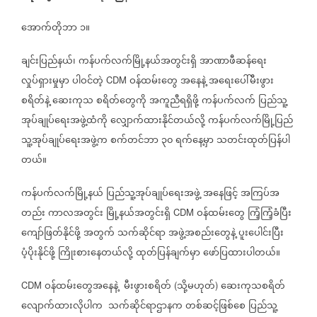
အောက်တိုဘာ
၁။
ချင်းပြည်နယ်၊
ကန်ပက်လက်မြို့နယ်အတွင်းရှိ
အာဏာဖီဆန်ရေး
လှုပ်ရှားမှုမှာ
ပါဝင်တဲ့
ဝန်ထမ်းတွေ
အနေနဲ့
အရေးပေါ်မီးဖွား
CDM
စရိတ်နဲ့
ဆေးကုသ
စရိတ်တွေကို
အကူညီရရှိဖို့
ကန်ပက်လက်
ပြည်သူ့
အုပ်ချုပ်ရေးအဖွဲ့ထံကို
လျှောက်ထားနိုင်တယ်လို့
ကန်ပက်လက်မြို့ပြည်
သူ့အုပ်ချုပ်ရေးအဖွဲ့က
စက်တင်ဘာ
၃၀
ရက်နေ့မှာ
သတင်းထုတ်ပြန်ပါ
တယ်။
ကန်ပက်လက်မြို့နယ်
ပြည်သူ့အုပ်ချုပ်ရေးအဖွဲ့
အနေဖြင့်
အကြပ်အ
တည်း
ကာလအတွင်း
မြို့နယ်အတွင်းရှိ
ဝန်ထမ်းတွေ
ကြံ့ကြံ့ခံပြီး
CDM
ကျော်ဖြတ်နိုင်ဖို့
အတွက်
သက်ဆိုင်ရာ
အဖွဲ့အစည်းတွေနဲ့
ပူးပေါင်းပြီး
ပံ့ပိုးနိုင်ဖို့
ကြိုးစားနေတယ်လို့
ထုတ်ပြန်ချက်မှာ
ဖော်ပြထားပါတယ်။
ဝန်ထမ်းတွေအနေနဲ့
မီးဖွားစရိတ်
သို့မဟုတ်
ဆေးကုသစရိတ်
CDM
(
)
လျောက်ထားလိုပါက
သက်ဆိုင်ရာဌာနက
တစ်ဆင့်ဖြစ်စေ
ပြည်သူ့