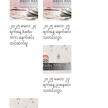
၂၀၂၅ မေလ ၂၄
၂၀၂၅ မေလ ၂၅
ရက်နေ့ Radio
ရက်နေ့ မနက်ခင်း
NUG မနက်ခင်း
သတင်းလွှာ
တင်ဆက်မှု
၂၀၂၅ မေလ ၂၃
ရက်နေ့ ညနေခင်း
သတင်းလွှာ