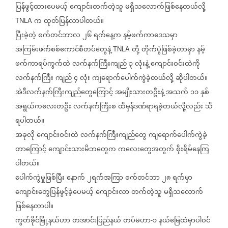
ပြန်ဖွင့်ထားပေမယ့်
ကျောင်းတက်တဲ့သူ
မရှိသလောက်ဖြစ်နေတယ်လို့
က
ထုတ်ပြန်လာပါတယ်။
TNLA
ပြီးခဲ့တဲ့
စက်တင်ဘာလ
၂၆
ရက်နေ့က
နမ့်ဖက်ကာဒေသမှာ
အကြမ်းဖက်စစ်ကောင်စီတပ်တွေနဲ့
တို့
တိုက်ပွဲဖြစ်ခဲ့တာမှာ
နမ့်
TNLA
ဖက်ကာရပ်ကွက်ထဲ
လက်နက်ကြီးကျည်
၃
လုံးနဲ့
ကျောင်းဝင်းထဲကို
လက်နက်ကြီး
ကျည်
၄
လုံး
ကျရောက်ပေါက်ကွဲခဲ့တယ်လို့
ဆိုပါတယ်။
အဲဒီလက်နက်ကြီးကျည်တွေကြောင့်
အမျိုးသားတဦးနဲ့
အသက်
၁၁
နှစ်
အရွယ်ကလေးတဦး
လက်နက်ကြီးစ
ထိမှန်ဒဏ်ရာရခဲ့တယ်လို့လည်း
သိ
ရပါတယ်။
အခုလို
ကျောင်းဝင်းထဲ
လက်နက်ကြီးကျည်တွေ
ကျရောက်ပေါက်ကွဲခဲ့
တာကြောင့်
ကျောင်းသားမိဘတွေက
ကလေးတွေအတွက်
စိုးရိမ်နေကြ
ပါတယ်။
ပေါက်ကွဲမှုဖြစ်ပြီး
နောက်
၂ရက်အကြာ
စက်တင်ဘာ
၂၈
ရက်မှာ
ကျောင်းတွေပြန်ဖွင့်ခဲ့ပေမယ့်
ကျောင်းလာ
တက်တဲ့သူ
မရှိသလောက်
ဖြစ်နေတာပါ။
ကွတ်ခိုင်မြို့နယ်ဟာ
တအာင်းပြည်နယ်
တပ်မဟာ
၁
နယ်မြေထဲမှာပါဝင်
-