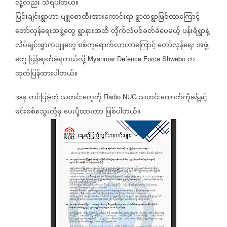
လို့လည်း
သိရပါတယ်။
မြင်းချင်းရွာဟာ
ပျူစောထီးအားကောင်းရာ
ရွာတရွာဖြစ်တာကြောင့်
တော်လှန်ရေးအဖွဲ့တွေ
ရွာနားအထိ
လိုက်လံပစ်ခတ်ခဲပေမယ့်
ပန်းရံရွာနဲ့
လိပ်ချင်းရွာကပျူတွေ
စစ်ကူရောက်လာတာကြောင့်
တော်လှန်ရေး
အဖွဲ့
တွေ
ပြန်ဆုတ်ခဲ့ရတယ်လို့
က
Myanmar Defence Force Shwebo
ထုတ်ပြန်ထားပါတယ်။
အခု
တင်ပြခဲ့တဲ့
သတင်းတွေကို
သတင်းထောက်ကိုခန့်နှင့်
Radio NUG
မင်းစစ်သွေးတို့မှ
ပေးပို့ထားတာ
ဖြစ်ပါတယ်။