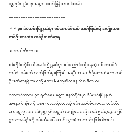
သူ့အုပ်ချုပ်ရေးအဖွဲ့က
ထုတ်ပြန်ထားပါတယ်။
========================
၃။
ဒီပဲယင်းမြို့နယ်မှာ
စစ်ကောင်စီတပ်
သတ်ဖြတ်လို့
အမျိုးသား
📌📌
တစ်ဦးသေဆုံး၊
တစ်ဦးဒဏ်ရာရ
အောက်တိုဘာ
၁။
စစ်ကိုင်းတိုင်း၊
ဒီပဲယင်းမြို့နယ်မှာ
စစ်ကြောင်းထိုးနေတဲ့
စစ်ကောင်စီ
တပ်ရဲ့
ပစ်ခတ်
သတ်ဖြတ်မှုကြောင့်
အမျိုးသားတစ်ဦးသေဆုံးကာ
တစ်
ဦးဒဏ်ရာရရှိတယ်လို့
ဒေသခံ
တွေဆီကနေ
သိရပါတယ်။
စက်တင်ဘာလ
၃၀
ရက်နေ့
မနေ့က
မနက်ပိုင်းမှာ
ဒီပဲယင်းမြို့နယ်
အနောက်ခြမ်းကို
စစ်ကြောင်းထိုးလာတဲ့
စစ်ကောင်စီတ
ပ်ဟာ
လပ်တီး
ကျေးရွာမှ
အသက်
၄၅
နှစ်အရွယ်
အမျိုးသားကို
သတ်ဖြတ်ခဲ့တဲ့အပြင်
(
)
ရွာသားနှစ်ဦးကို
ဖမ်းဆီးခေါ်ဆောင်
သွားခဲ့တာလည်း
ဖြစ်ပါတယ်။