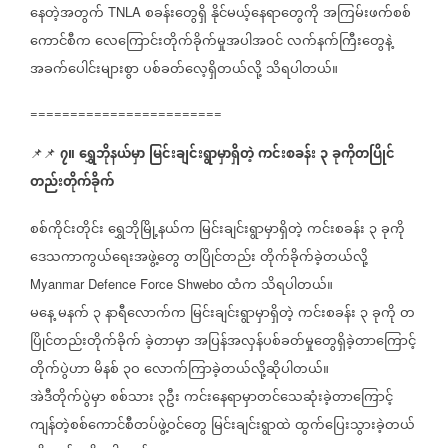
နေတဲ့အတွက်
စခန်းတွေရှိ
နိုင်မယ့်နေရာတွေကို
အကြမ်းဖက်စစ်
TNLA
ကောင်စီက
လေကြောင်းတိုက်ခိုက်မှုအပါအဝင်
လက်နက်ကြီးတွေနဲ့
အခက်ပေါင်းများစွာ
ပစ်ခတ်လေ့ရှိတယ်လို့
သိရပါတယ်။
========================
၇။
ရွှေဘိုနယ်မှာ
မြင်းချင်းရွာမှာရှိတဲ့
ကင်းစခန်း
၃
ခုကိုတပြိုင်
📌📌
တည်းတိုက်ခိုက်
စစ်ကိုင်းတိုင်း
ရွှေဘိုမြို့နယ်က
မြင်းချင်းရွာမှာရှိတဲ့
ကင်းစခန်း
၃
ခုကို
ဒေသကာကွယ်ရေးအဖွဲ့တွေ
တပြိုင်တည်း
တိုက်ခိုက်ခဲ့တယ်လို့
ထံက
သိရပါတယ်။
Myanmar Defence Force Shwebo
မနေ့
မနက်
၃
နာရီလောက်က
မြင်းချင်းရွာမှာရှိတဲ့
ကင်းစခန်း
၃
ခုကို
တ
ပြိုင်တည်းတိုက်ခိုက်
ခဲ့တာမှာ
အပြန်အလှန်ပစ်ခတ်မှုတွေရှိခဲ့တာကြောင့်
တိုက်ပွဲဟာ
မိနစ်
၃ဝ
လောက်ကြာခဲ့တယ်လို့ဆိုပါတယ်။
အဲဒီတိုက်ပွဲမှာ
စစ်သား
၃ဦး
ကင်းနေရာမှာတင်သေဆုံးခဲ့တာကြောင့်
ကျန်တဲ့စစ်ကောင်စီတပ်ဖွဲ့ဝင်တွေ
မြင်းချင်းရွာထဲ
ထွက်ပြေးသွားခဲ့တယ်