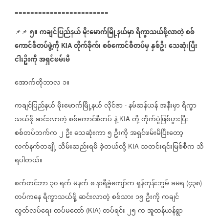
========================
၅။
ကချင်ပြည်နယ်
မိုးမောက်မြို့နယ်မှာ
ရိက္ခာသယ်ဖို့လာတဲ့
စစ်
📌📌
ကောင်စီတပ်ဖွဲ့ကို
တိုက်ခိုက်၊
စစ်ကောင်စီတပ်မှ
နှစ်ဦး
သေဆုံးပြီး
KIA
ငါးဦးကို
အရှင်ဖမ်းမိ
အောက်တိုဘာလ
၁။
ကချင်ပြည်နယ်
မိုးမောက်မြို့နယ်
လိုင်ဇာ
နမ်ဆန်ယန်
အနီးမှာ
ရိက္ခာ
-
သယ်ဖို
ဆင်းလာတဲ့
စစ်ကောင်စီတပ်
နဲ့
တို့
တိုက်ပွဲဖြစ်ပွားပြီး
KIA
စစ်တပ်ဘက်က
၂
ဦး
သေဆုံးကာ
၅
ဦးကို
အရှင်ဖမ်းမိပြီးတော့
လက်နက်တချို့
သိမ်းဆည်းရမိ
ခဲ့တယ်လို့
သတင်းရင်းမြစ်စီက
သိ
KIA
ရပါတယ်။
စက်တင်ဘာ
၃၀
ရက်
မနက်
၈
နာရီခွဲကျော်က
ရှန်တုန်းဘွမ်
ခမရ
၄၃၈
(
)
တပ်ကနေ
ရိက္ခာသယ်ဖို့
ဆင်းလာတဲ့
စစ်သား
၁၅
ဦးကို
ကချင်
လွတ်လပ်ရေး
တပ်မတော်
တပ်ရင်း
၂၅
က
အူထန်ယန်ရွာ
(KIA)