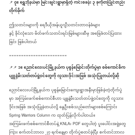
၇။
ရွှေဘိုနယ်မှာ
မြင်းချင်းရွာမှာရှိတဲ့
ကင်းစခန်း
၃
ခုကိုတပြိုင်တည်း
📌
တိုက်ခိုက်
ဤသတင်းများကို
ရေဒီယိုအန်ယူဂျီသတင်းတာဝန်ခံများ
နှင့်
ခိုင်လုံသော
မိတ်ဖက်သတင်းရင်းမြစ်များဆီမှ
အခြေခံတင်ပြထား
ခြင်း
ဖြစ်ပါတယ်
========================
၁။
ညောင်လေးပင်မြို့နယ်က
ပုစွန်မြောင်းတိုက်ပွဲမှာ
စစ်ကောင်စီက
📌📌
ပျူနဲ့မီးသတ်တပ်ဖွဲ့ဝင်တွေကို
လူသားဒိုင်းအဖြစ်
အသုံးပြုတယ်လို့ဆို
ညောင်လေးပင်မြို့နယ်က
ပုစွန်မြောင်းကျေးရွာအနီးမှာဖြစ်ခဲ့တဲ့တိုက်ပွဲ
မှာ
အကြမ်းဖက်စစ်ကောင်စီဟာ
ပျူနဲ့မီးသတ်တပ်ဖွဲ့ဝင်တွေကို
လူသား
ဒိုင်းအဖြစ်
အသုံးပြုခဲ့တယ်လို့
နွေဦးစစ်သည်တော်များစစ်ကြောင်း
က
ထုတ်ပြန်လိုက်ပါတယ်။
Spring Warriors Column
အကြမ်းဖက်စစ်ကောင်စီတပ်နဲ့
၊
တွေပါတဲ့
ပူးပေါင်းအဖွဲ့တွေ
KNLA
PDF
ကြား
စက်တင်ဘာလ
၂၇
ရက်နေ့မှာ
တိုက်ပွဲစတင်ခဲ့ပြီး
စက်တင်ဘာလ