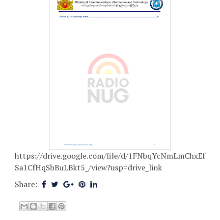
https://drive.google.com/file/d/1FNbqYcNmLmChxEf
Sa1CfHqSbBuLBkt5_/view?usp=drive_link
Share: