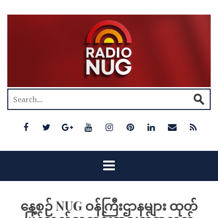
နေ့စဉ် NUG ဝန်ကြီးဌာနများ ထုတ်