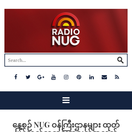
နေ့စဉ် NUG ဝန်ကြီးဌာနများ ထုတ်