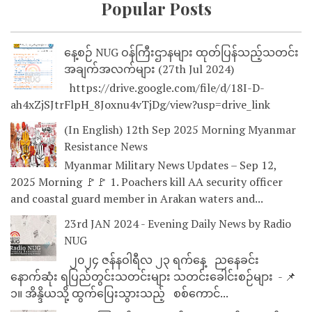
Popular Posts
နေ့စဉ် NUG ဝန်ကြီးဌာနများ ထုတ်ပြန်သည့်သတင်း
အချက်အလက်များ (27th Jul 2024)
https://drive.google.com/file/d/18I-D-
ah4xZjSJtrFlpH_8Joxnu4vTjDg/view?usp=drive_link
(In English) 12th Sep 2025 Morning Myanmar
Resistance News
Myanmar Military News Updates – Sep 12,
2025 Morning 🚩🚩 1. Poachers kill AA security officer
and coastal guard member in Arakan waters and...
23rd JAN 2024 - Evening Daily News by Radio
NUG
၂၀၂၄ ဇန်နဝါရီလ ၂၃ ရက်နေ့ ညနေခင်း
နောက်ဆုံး ရပြည်တွင်းသတင်းများ သတင်းခေါင်းစဉ်များ - 📌
၁။ အိန္ဒိယသို့ ထွက်ပြေးသွားသည့် စစ်ကောင်...