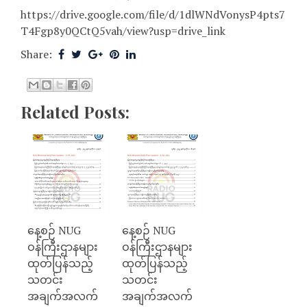
https://drive.google.com/file/d/1dlWNdVonysP4pts7
T4Fgp8y0QCtQ5vah/view?usp=drive_link
Share:
Related Posts:
နေ့စဉ် NUG
နေ့စဉ် NUG
ဝန်ကြီးဌာနများ
ဝန်ကြီးဌာနများ
ထုတ်ပြန်သည့်
ထုတ်ပြန်သည့်
သတင်း
သတင်း
အချက်အလက်
အချက်အလက်