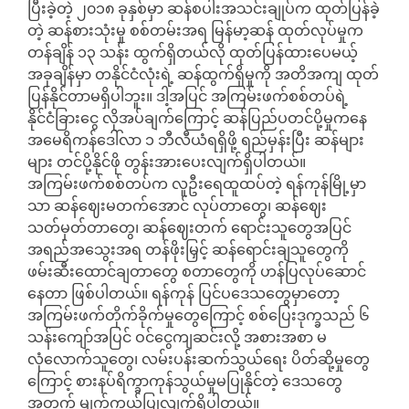
ပြီးခဲ့တဲ့ ၂၀၁၈ ခုနှစ်မှာ ဆန်စပါးအသင်းချုပ်က ထုတ်ပြန်ခဲ့
တဲ့ ဆန်စားသုံးမှု စစ်တမ်းအရ မြန်မာ့ဆန် ထုတ်လုပ်မှုက
တန်ချိန် ၁၃ သန်း ထွက်ရှိတယ်လို ထုတ်ပြန်ထားပေမယ့်
အခုချိန်မှာ တနိုင်ငံလုံးရဲ့ ဆန်ထွက်ရှိမှုကို အတိအကျ ထုတ်
ပြန်နိုင်တာမရှိပါဘူး။ ဒါ့အပြင် အကြမ်းဖက်စစ်တပ်ရဲ့
နိုင်ငံခြားငွေ လိုအပ်ချက်ကြောင့် ဆန်ပြည်ပတင်ပို့မှုကနေ
အမေရိကန်ဒေါ်လာ ၁ ဘီလီယံရရှိဖို့ ရည်မှန်းပြီး ဆန်များ
များ တင်ပို့နိုင်ဖို တွန်းအားပေးလျက်ရှိပါတယ်။
အကြမ်းဖက်စစ်တပ်က လူဦးရေထူထပ်တဲ့ ရန်ကုန်မြို့မှာ
သာ ဆန်ဈေးမတက်အောင် လုပ်တာတွေ၊ ဆန်ဈေး
သတ်မှတ်တာတွေ၊ ဆန်ဈေးတက် ရောင်းသူတွေအပြင်
အရည်အသွေးအရ တန်ဖိုးမြှင့် ဆန်ရောင်းချသူတွေကို
ဖမ်းဆီးထောင်ချတာတွေ စတာတွေကို ဟန်ပြလုပ်ဆောင်
နေတာ ဖြစ်ပါတယ်။ ရန်ကုန် ပြင်ပဒေသတွေမှာတော့
အကြမ်းဖက်တိုက်ခိုက်မှုတွေကြောင့် စစ်ပြေးဒုက္ခသည် ၆
သန်းကျော်အပြင် ဝင်ငွေကျဆင်းလို့ အစားအစာ မ
လုံလောက်သူတွေ၊ လမ်းပန်းဆက်သွယ်ရေး ပိတ်ဆို့မှုတွေ
ကြောင့် စားနပ်ရိက္ခာကုန်သွယ်မှုမပြုနိုင်တဲ့ ဒေသတွေ
အတွက် မျက်ကွယ်ပြုလျက်ရှိပါတယ်။