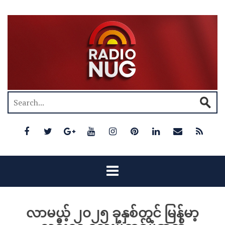
လာမယ့် ၂၀၂၅ ခုနှစ်တွင် မြန်မာ့