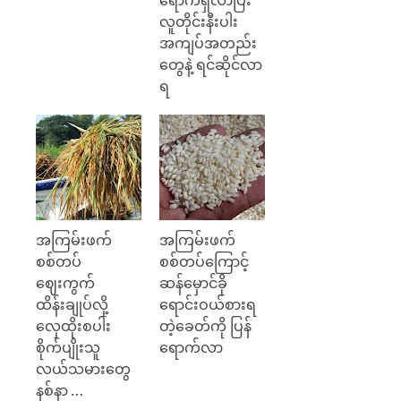
ရောက်ရှိလာပြီး
လူတိုင်းနီးပါး
အကျပ်အတည်း
တွေနဲ့ ရင်ဆိုင်လာ
ရ
အကြမ်းဖက်
အကြမ်းဖက်
စစ်တပ်
စစ်တပ်ကြောင့်
ဈေးကွက်
ဆန်မှောင်ခို
ထိန်းချုပ်လို့
ရောင်းဝယ်စားရ
လှေထိုးစပါး
တဲ့ခေတ်ကို ပြန်
စိုက်ပျိုးသူ
ရောက်လာ
လယ်သမားတွေ
နစ်နာ …