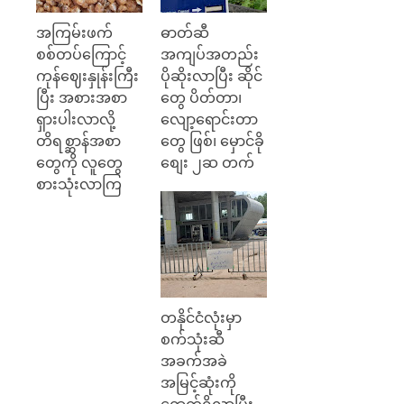
အကြမ်းဖက်
ဓာတ်ဆီ
စစ်တပ်ကြောင့်
အကျပ်အတည်း
ကုန်ဈေးနှုန်းကြီး
ပိုဆိုးလာပြီး ဆိုင်
ပြီး အစားအစာ
တွေ ပိတ်တာ၊
ရှားပါးလာလို့
လျော့ရောင်းတာ
တိရစ္ဆာန်အစာ
တွေ ဖြစ်၊ မှောင်ခို
တွေကို လူတွေ
စျေး ၂ဆ တက်
စားသုံးလာကြ
တနိုင်ငံလုံးမှာ
စက်သုံးဆီ
အခက်အခဲ
အမြင့်ဆုံးကို