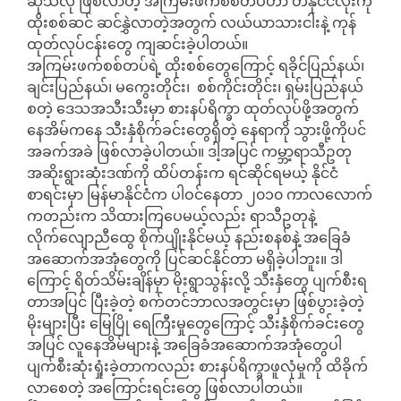
ဆိုသလို ဖြစ်လာတဲ့ အကြမ်းဖက်စစ်တပ်ဟာ တနိုင်ငံလုံးကို
ထိုးစစ်ဆင် ဆင်နွှဲလာတဲ့အတွက် လယ်ယာသားငါးနဲ့ ကုန်
ထုတ်လုပ်ငန်းတွေ ကျဆင်းခဲ့ပါတယ်။
အကြမ်းဖက်စစ်တပ်ရဲ့ ထိုးစစ်တွေကြောင့် ရခိုင်ပြည်နယ်၊
ချင်းပြည်နယ်၊ မကွေးတိုင်း၊ စစ်ကိုင်းတိုင်း၊ ရှမ်းပြည်နယ်
စတဲ့ ဒေသအသီးသီးမှာ စားနပ်ရိက္ခာ ထုတ်လုပ်ဖို့အတွက်
နေအိမ်ကနေ သီးနှံစိုက်ခင်းတွေရှိတဲ့ နေရာကို သွားဖို့ကိုပင်
အခက်အခဲ ဖြစ်လာခဲ့ပါတယ်။ ဒါ့အပြင် ကမ္ဘာ့ရာသီဥတု
အဆိုးရွားဆုံးဒဏ်ကို ထိပ်တန်းက ရင်ဆိုင်ရမယ့် နိုင်ငံ
စာရင်းမှာ မြန်မာနိုင်ငံက ပါဝင်နေတာ ၂၀၁၀ ကာလလောက်
ကတည်းက သိထားကြပေမယ့်လည်း ရာသီဥတုနဲ့
လိုက်လျောညီထွေ စိုက်ပျိုးနိုင်မယ့် နည်းစနစ်နဲ့ အခြေခံ
အဆောက်အအုံတွေကို ပြင်ဆင်နိုင်တာ မရှိခဲ့ပါဘူး။ ဒါ
ကြောင့် ရိတ်သိမ်းချိန်မှာ မိုးရွာသွန်းလို့ သီးနှံတွေ ပျက်စီးရ
တာအပြင် ပြီးခဲ့တဲ့ စက်တင်ဘာလအတွင်းမှာ ဖြစ်ပွားခဲ့တဲ့
မိုးများပြီး မြေပြို ရေကြီးမှုတွေကြောင့် သီးနှံစိုက်ခင်းတွေ
အပြင် လူနေအိမ်များနဲ့ အခြေခံအဆောက်အအုံတွေပါ
ပျက်စီးဆုံးရှုံးခဲ့တာကလည်း စားနပ်ရိက္ခာဖူလုံမှုကို ထိခိုက်
လာစေတဲ့ အကြောင်းရင်းတွေ ဖြစ်လာပါတယ်။