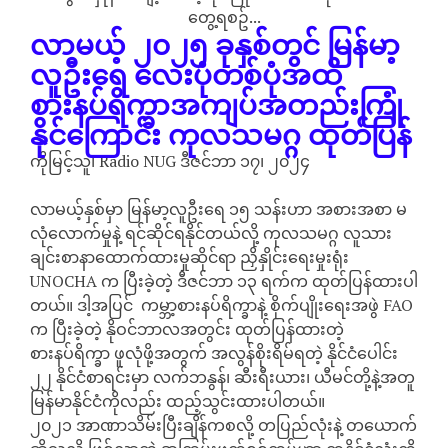
တွေ့ရစဥ်...
လာမယ့် ၂၀၂၅ ခုနှစ်တွင် မြန်မာ့
လူဦးရေ လေးပုံတစ်ပုံအထိ
စားနပ်ရိက္ခာအကျပ်အတည်းကြုံ
နိုင်ကြောင်း ကုလသမဂ္ဂ ထုတ်ပြန်
ကိုမြင့်သူ၊ Radio NUG ဒီဇင်ဘာ ၁၇၊ ၂၀၂၄
လာမယ့်နှစ်မှာ မြန်မာ့လူဦးရေ ၁၅ သန်းဟာ အစားအစာ မ
လုံလောက်မှုနဲ့ ရင်ဆိုင်ရနိုင်တယ်လို့ ကုလသမဂ္ဂ လူသား
ချင်းစာနာထောက်ထားမှုဆိုင်ရာ ညှိနှိုင်းရေးမှုးရုံး
UNOCHA က ပြီးခဲ့တဲ့ ဒီဇင်ဘာ ၁၃ ရက်က ထုတ်ပြန်ထားပါ
တယ်။ ဒါ့အပြင် ကမ္ဘာ့စားနပ်ရိက္ခာနဲ့ စိုက်ပျိုးရေးအဖွဲ FAO
က ပြီးခဲ့တဲ့ နိုဝင်ဘာလအတွင်း ထုတ်ပြန်ထားတဲ့
စားနပ်ရိက္ခာ ဖူလုံဖို့အတွက် အလွန်စိုးရိမ်ရတဲ့ နိုင်ငံပေါင်း
၂၂ နိုင်ငံစာရင်းမှာ လက်ဘနွန်၊ ဆီးရီးယား၊ ယီမင်တို့နဲ့အတူ
မြန်မာနိုင်ငံကိုလည်း ထည့်သွင်းထားပါတယ်။
၂၀၂၁ အာဏာသိမ်းပြီးချိန်ကစလို့ တပြည်လုံးနဲ့ တယောက်