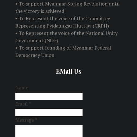
• To support Myanmar Spring Revolution until
the victory is achieved
• To Represent the voice of the Committee
Representing Pyidaungsu Hluttaw (CRPH)
• To Represent the voice of the National Unity
Government (NUG)
• To support founding of Myanmar Federal
Democracy Union
EMail Us
Name
Email
*
Message
*