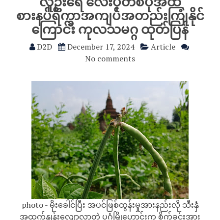
လူဦးရေ လေးပုံတစ်ပုံအထိ
စားနပ်ရိက္ခာအကျပ်အတည်းကြုံနိုင်
ကြောင်း ကုလသမဂ္ဂ ထုတ်ပြန်
D2D
December 17, 2024
Article
No comments
photo - မိုးခေါင်ပြီး အပင်ဖြစ်ထွန်းမှုအားနည်းလို သီးနှံ
အထွက်နှုန်းလျော့လာတဲ့ ပုဂံမြိုဟောင်းက စိုက်ခင်းအား