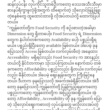
ဆန်လုပ်ငန်း လုပ်ကိုင်သူတစ်ဦးကတော့ ဒေသအသီးသီးမှာ
စားနပ်ရိက္ခာဖူလုံဖို့အတွက် ထိရောက်တဲ့ သိုလှောင်ဖြန့်ဖြူး
တဲ့စနစ်တွေ ထူထောင်ထားဖို့ လိုအပ်တယ်လို့ ထောက်ပြပါ
တယ်။
“ကျွန်တော်တို့က Food Security ကို စဉ်းစားတဲ့အခါမှာ
Dimension တွေ ရှိတာပေါ့။ Food Security ရဲ့ Dimension
တွေက နံပါတ်တစ်ကတော့ Availability ပေါ့၊ ပစ္စည်းရှိရ
မယ်။ ပစ္စည်းရှိပြီးတော့ available ဖြစ်တယ်။ ဒါပေမဲ့ ခုန
ပြောသလို Access ဖြစ်တယ်။ လက်လှမ်းမီတဲ့ အနေထား
Accessibility မရှိရင်လည်း Food Security က အားနည်း
တယ်လို့ နိုင်ငံတကာမှာ သုံးသပ်ကြတယ်။ နောက်ထပ် တစ်
ခုကတော့ Affordability ပစ္စည်းလည်း ရှိတယ်။ လက်လှမ်း
လည်း မီနိုင်တယ်။ ဒါပေမဲ့ ဈေးနှုန်းတွေက ကြီးမြင့်နေ
တယ်၊ ဒီဟာက ခုနပြောသလို အခက်အခဲရှိနိုင်တယ်။ အဲဒီ
တော့ ခုနပြောသလို ကျွန်တော်တို့ ပြန်ကြည့်ရမှာကတော့
ပစ္စည်းကတော့ ကျွန်တော်တို့က အပြည့်အဝရှိတယ်။ အဲ့
တော့ Affordability , Accessibility တို ခုန ကျွန်တော် ပြော
တဲ့ သိုလှောင်ဈေးကစားတဲ့ လုပ်ငန်းတွေ မလိုလားအပ်တဲ့