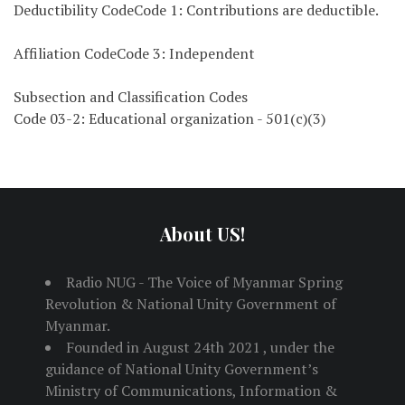
Deductibility CodeCode 1: Contributions are deductible.
Affiliation CodeCode 3: Independent
Subsection and Classification Codes
Code 03-2: Educational organization - 501(c)(3)
About US!
Radio NUG - The Voice of Myanmar Spring
Revolution & National Unity Government of
Myanmar.
Founded in August 24th 2021 , under the
guidance of National Unity Government’s
Ministry of Communications, Information &