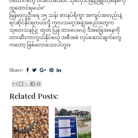
ပယောဂတွေ ဝင်မလာအောင် သိုလှောင်ဖြန့်ဖြူးတဲ့စနစ်ကို
ထူထောင်ရမယ်။”
မြန်မာ့လူဦးရေ ၁၅ သန်း စားနပ်ရိက္ခာ အကျပ်အတည်းနဲ့
ရင်ဆိုင်နိုင်ရတယ်လို့ ကုလသမဂ္ဂအဖွဲ့အစည်းတွေက
သုတေသနပြု ထုတ် ပြန် ထားပေမယ့် ဒီအခြေအနေကို
တားဆီးကာကွယ်နိုင်မယ့် အစီအမံ လုပ်ဆောင်ချက်တွေ
ကတော့ ဖြစ်မလာသေးပါဘူး။
Share:
Related Posts: