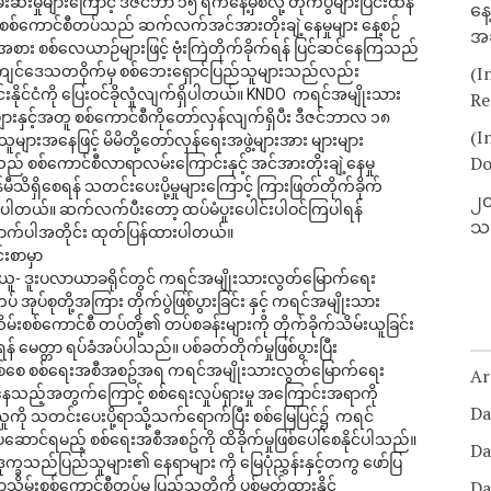
ှုများကြောင့် ဒီဇင်ဘာ ၁၅ ရက်နေ့မှစလို့ တိုက်ပွဲများပြင်းထန်
နေ
 စစ်ကောင်စီတပ်သည် ဆက်လက်အင်အားတိုးချဲ့နေမှုများ နေ့စဉ်
အခ
ျားအစား စစ်လေယာဉ်များဖြင့် ဗုံးကြဲတိုက်ခိုက်ရန် ပြင်ဆင်နေကြသည်
(I
ကျင်ဒေသတဝိုက်မှ စစ်ဘေးရှောင်ပြည်သူများသည်လည်း 
်းနိုင်ငံကို ပြေးဝင်ခိုလှုံလျက်ရှိပါတယ်။ KNDO  ကရင်အမျိုးသား 
Re
းနှင့်အတူ စစ်ကောင်စီကိုတော်လှန်လျက်ရှိပီး ဒီဇင်ဘာလ ၁၈ 
(I
များအနေဖြင့် မိမိတို့တော်လှန်ရေးအဖွဲ့များအား များများ
Do
သည် စစ်ကောင်စီလာရာလမ်းကြောင်းနှင့် အင်အားတိုးချဲ့နေမှု
ိရှိစေရန် သတင်းပေးပို့မှုများကြောင့် ကြားဖြတ်တိုက်ခိုက်
၂၀
ဲ့ကြပါတယ်။ ဆက်လက်ပီးတော့ ထပ်မံပူးပေါင်းပါဝင်ကြပါရန် 
သတ
ောက်ပါအတိုင်း ထုတ်ပြန်ထားပါတယ်။ 
်းစာမှာ
ဲန်ယူ- ဒူးပလာယာခရိုင်တွင် ကရင်အမျိုးသားလွတ်မြောက်ရေး
ပ်စုတို့အကြား တိုက်ပွဲဖြစ်ပွားခြင်း နှင့် ကရင်အမျိုးသား
စ်ကောင်စီ တပ်တို့၏ တပ်စခန်းများကို တိုက်ခိုက်သိမ်းယူခြင်း
 မေတ္တာ ရပ်ခံအပ်ပါသည်။ ပစ်ခတ်တိုက်မှုဖြစ်ပွားပြီး
ဖြစ်စေ စစ်ရေးအစီအစဥ်အရ ကရင်အမျိုးသားလွတ်မြောက်ရေး
Ar
ည့်အတွက်ကြောင့် စစ်ရေးလှုပ်ရှားမှု အကြောင်းအရာကို 
Da
သူကို သတင်းပေးပို့ရာသို့သက်ရောက်ပြီး စစ်မြေပြင်၌  ကရင်
်ရမည့် စစ်ရေးအစီအစဥ်ကို ထိခိုက်မှုဖြစ်ပေါ်စေနိုင်ပါသည်။
Da
းဒုက္ခသည်ပြည်သူများ၏ နေရာများ ကို မြေပုံညွှန်းနှင့်တကွ ဖော်ပြ
Da
မ်းစစ်ကောင်စီတပ်မှ ပြည်သူတို့ကို ပစ်မှတ်ထားနိုင်