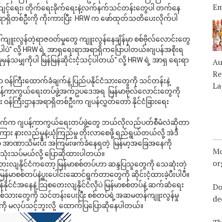
Em
ျင့်ရေး၊ တိုက်ရေးခိုက်ရေးနဲ့လက်နက်သင်တန်းတွေပါ တက်နေ
ရှိတစ်ဦးကို ကိုးကားပြီး  HRW က ဖော်ထုတ်သတိပေးလိုက်ပါ
ကျူးလွန်တဲ့ရာဇဝတ်မှုတွေ ကျူးလွန်နေချိန်မှာ စစ်ဗိုလ်လောင်းတွေ
ါပဲ'' လို့ HRW ရဲ့ အာရှရေးရာအရာရှိကပြောပါတယ်။ဂျပန်အစိုးရ
်သမျှကိုပါ မြန်မြန်ဆိုင်းငံ့သင့်ပါတယ်'' လို့ HRW ရဲ့ အာရှ ရေးရာ 
Au
Re
န်ကြီးထောက်ခံချက်နဲ့ ပြည်ပနိုင်ငံသားတွေကို သင်တန်းနဲ့
La
့်ကာကွယ်ရေးတပ်ဖွဲ့အက်ဥပဒေအရ  မြန်မာဗိုလ်လောင်းတွေကို 
်ကြီးဌာနအရာရှိတစ်ဦးက ဂျပန်လွှတ်တော် နိုင်ငံခြားရေး
ာက်က ဂျပန့်ကာကွယ်ရေးတပ်ဖွဲ့တွေ ဘယ်လိုလည်ပတ်စီမံလဲဆိုတာ
ြား နားလည်မှုနဲ့ယုံကြည်မှု တိုးလာစေဖို့ ရည်ရွယ်တယ်လို့ အဲဒီ
အာဏာသိမ်းပီး အကြမ်းဖက်ခံနေရတဲ့  မြန်မာ့အခြေအနေကို 
Mo
်သုံးသပ်မယ်လို့ ပြောဆိုထားပါတယ်။
or
တေးလျနိုင်ငံကတော့ မြန်မာစစ်တပ်ဟာ ဆန္ဒပြသူတွေကို သေဆုံးတဲ့
ာစစ်တပ်နဲ့ပူးပေါင်းဆောင်ရွက်တာတွေကို ဆိုင်းငံ့ထားခဲ့ပီးပါပီ။ 
နိုင်ငံအနေနဲ့ သြစတေးလျနိုင်ငံလိုပဲ မြန်မာစစ်တပ်နဲ့ ဆက်ဆံရေး
Do
စ်သားတွေကို သင်တန်းပေးပြီး စစ်တပ်ရဲ့အဆမတန်ကျူးလွန်မှု
de
ကို မလုပ်သင့်ဘူးလို့  ထောက်ပြပြောဆိုနေပါတယ်။