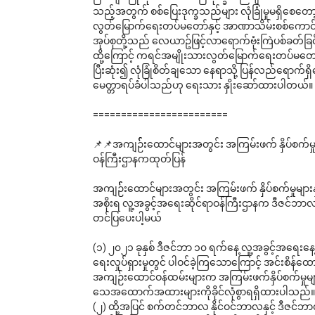
သည့်အတွက် စစ်ပြေးဒုက္ခသည်များ လုံခြုံမှုမရှိစေတေ
လွတ်မြောက်ရေးတပ်မတော်နှင့် အာဏာသိမ်းစစ်ကောင်စီတပ်
အုပ်စုတို့သည် လေယာဥ်ဖြင့်လာရောက်ဗုံးကြဲပစ်ခတ်ခြင်း
ထို့ကြောင့် ကရင်အမျိုးသားလွတ်မြောက်ရေးတပ်မတော် 
ပြီးဆုံး၍ လုံခြုံစိတ်ချသော နေရာသို့ ပြန်လည်ရောက်ရှ
မေတ္တာရပ်ခံပါသည်ဟု ရေးသား နှိုးဆော်ထားပါတယ်။
========================
📌📌အကျဉ််းထောင်များအတွင်း အကြမ်းဖက် နှိပ်စက်မှု
ဝန်ကြီးဌာနကထုတ်ပြန်
အကျဉ််းထောင်များအတွင်း အကြမ်းဖက် နှိပ်စက်မှုမျ
အစိုးရ လူ့အခွင့်အရေးဆိုင်ရာဝန်ကြီးဌာနက ဒီဇင်ဘ
တင်ပြပေးပါ့မယ် 
(၁) ၂၀၂၁ ခုနှစ် ဒီဇင်ဘာ ၁၀ ရက်နေ့ လူ့အခွင့်အရေးန
ရေးလှုပ်ရှားမှုတွင် ပါဝင်ခဲ့ကြသောကြောင့် အင်းစိန်ထောင
အကျဉ်းထောင်ဝန်ထမ်းများက အကြမ်းဖက်နှိပ်စက်မှုမ
သေအထောက်အထားများကိုခိုင်လုံစွာရရှိထားပါသည်။
(၂) ထို့အပြင် စက်တင်ဘာလ နိုင်ဝင်ဘာလနှင့် ဒီဇင်ဘ