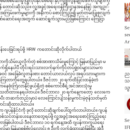
းစစ်ဆေးမှု ပြုလုပ်နိုင်စေရေး နှင့်ကျူးလွန်ချိုးဖောက်သူများကို 
် တောင်းဆိုသည်။ လူ့အခွင့်အရေးဝန်ကြီးဌာနအနေဖြင့် အကျဥး်
 အကြမ်းဖက်မှုများကို အနီးကပ် စောင့်ကြည့်၍ မှတ်တမ်းပြုစုလျက်
မှု ဖော်ဆောင်ရေးအတွက် ဆောင်ရွက်သွားမည်ဖြစ်ကြောင်း ကြေငြာ
Se
se
Ar
းပေခြင်းရပ်ဖို့  HRW  ကတောင်းဆိုလိုက်ပါတယ် 
ာကိုသိမ်းယူလိုက်တဲ့ စစ်အာဏာသိမ်းမှုကြောင့် မြန်မာပြည်မှာ မ
က်လျက်ရှိနေပါပီ တိုင်းရင်းသားလက်နက်ကိုင်တပ်ဖွဲ့ဝင်များသာမက
ညန
ဝင် အခြေခံလူတန်းစား တောင်ယာလယ်လုပ် အရပ်သားများက
်နေကြတာကိုတွေ့ရပါတယ်။ ဒီဇင်ဘာ ၂၀ ရက်ထိပြင်းထန်ခဲ့တဲ 
သတ
းကြဲလာနိုင်ဖွယ်ရှိတဲ့ စစ်ကောင်စီရဲ့အင်အားသုံးမှု
သွ
က သတိထားနေရပါတယ်။ ဒီဇင်ဘာလ ၂၀ ရက်နေ့ကတော့  လေးကေ
ခဲ့ပီး တဆက်တည်းမှာပဲ လေကြောင်းပျံသန်းမှုကင်းမဲ့ဇုန်သတ်မှတ်
ောင်းဆိုထားပါတယ်။ 
 က ဂျပန်နိုင်ငံကို ခုလို တောင်းဆိုချက်ပေါ်ထွက်လာပါတယ်။ ဂျပန်
း စစ်သင်တန်းပေးနေတာတွေရပ်ဖို့ လူ့အခွင့်အရေးစောင့်ကြည့်ရေး
Se
က်တာဖြစ်ပါတယ် ဒီဇင်ဘာလ ၁၀ ရက်နေ့အထိ ဂျပန်ကာကွယ်ရေး
IF
ာ မြန်မာစစ်ဗိုလ်လောင်း ၈ ဦးကို လက်ခံထားဆဲဖြစ်ပြီး အဲဒီ