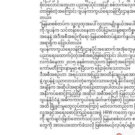
ဗိုလ်လောင်းတွေဟာ ပညာရပ်ပိုင်းအပြင် စစ်ဘက်လေ့က
တာဖြစ်တဲ့အကြောင်း ဂျပန်ကာကွယ်ရေးဝန်ကြီးဌာနအရာ
တယ်။ 
''မြန်မာစစ်တပ်က သူ့လူထုအပေါ် လူသားမျိုးနွယ်အပေါ်
ကို ဂျပန်က သင်တန်းပေးနေတာ လိပ်ပြာမသန့်စရာကိစ္စပ
အနေနဲ့ အဲဒီအစီအစဉ်ကိုရော မြန်မာစစ်တပ်နဲ့ဆက်နွယ်မှုမှန
အရာရှိက ပြောပါတယ်။
ဂျပန်ကာကွယ်ရေးဝန်ကြီးဌာနပိုင်အဆောက်အအုံတွေမှာ ဝ
ပညာရေးထောက်ပံ့တဲ့အစီအစဉ်ဖြစ်ကြောင်း ဒါဟာ ဂျပန
လက်ခံနေတာ ၂၀၁၅ ခုနှစ်ကတည်းက ဖြစ်တဲ့အကြောင်း ဝန
ကော်မတီကြားနာမှုမှာ ဧပြီလက ပြောခဲ့ပါသေးတယ်။ 
ဒီအစီအစဉ်ဟာ  အရပ်သားအပြည့်အဝထိန်းချုပ်မှုအေ
နဲ့ ဂျပန်နဲ့ ပညာလာသင်တဲ့ကျောင်းသားတွေရဲ့နိုင်ငံတွေက
အချိန်က အဆိုပါအရာရှိကပြောထားဖူးပါတယ်။ ခုတော့ 
အနီးကပ်စောင့်ကြည့်ပြီး အဆိုပါ အစီအစဥ်ကို ပြန်လည
ဂျပန်နိုင်ငံနဲ့ အဓိကကာကွယ်ရေးမိတ်ဖက်ဖြစ်တဲ့ သြစ
အထိ ဖြိုခွင်းမှုတွေလုပ်တာကြောင့် မတ်လကတည်းက မြန်မ
လူ့အခွင့်အရေးစောင့်ကြည့်ရေးအဖွဲ့  HRW ကတော့ ဂျပန်
ကို ချက်ချင်းဖြတ်တောက်သင့်သလို မြန်မာစစ်တပ်က စ
တွေကို အားပေးထောက်ခံသလို ဖြစ်စေမယ့်လုပ်ရပ်မျိုး