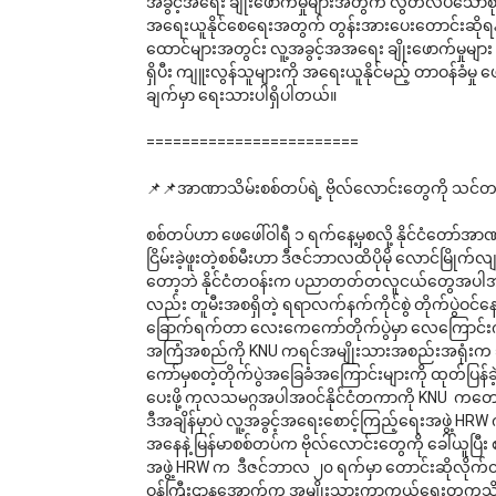
အခွင့်အရေး ချိုးဖောက်မှုများအတွက် လွတ်လပ်သောစုံစမ်
အရေးယူနိုင်စေရေးအတွက် တွန်းအားပေးတောင်းဆိုရန
ထောင်များအတွင်း လူ့အခွင့်အအရေး ချိုးဖောက်မှုများ
ရှိပီး ကျူးလွန်သူများကို အရေးယူနိုင်မည့် တာဝန်ခံ
ချက်မှာ ရေးသားပါရှိပါတယ်။
========================
📌📌အာဏာသိမ်းစစ်တပ်ရဲ့ ဗိုလ်လောင်းတွေကို သင်တန်
စစ်တပ်ဟာ ဖေဖေါ်ဝါရီ ၁ ရက်နေ့မှစလို့ နိုင်ငံတော်အာဏ
ငြိမ်းခဲ့ဖူးတဲ့စစ်မီးဟာ ဒီဇင်ဘာလထိပိုမို လောင်မြို
တော့ဘဲ နိုင်ငံတဝန်းက ပညာတတ်တလူငယ်တွေအပါအ
လည်း တူမီးအစရှိတဲ့ ရရာလက်နက်ကိုင်စွဲ တိုက်ပွဲဝင
ခြောက်ရက်တာ လေးကေကော်တိုက်ပွဲမှာ လေကြောင်းကနေဗုံ
အကြံအစည်ကို KNU ကရင်အမျိုးသားအစည်းအရုံး
ကော်မှစတဲ့တိုက်ပွဲအခြေခံအကြောင်းများကို ထုတ်ပြန်
ပေးဖို့ ကုလသမဂ္ဂအပါအဝင်နိုင်ငံတကာကို KNU  ကတ
ဒီအချိန်မှာပဲ လူ့အခွင့်အရေးစောင့်ကြည့်ရေးအဖွဲ့ HRW
အနေနဲ့ မြန်မာစစ်တပ်က ဗိုလ်လောင်းတွေကို ခေါ်ယူပြီ
အဖွဲ့ HRW က  ဒီဇင်ဘာလ ၂၀ ရက်မှာ တောင်းဆိုလို
ဝန်ကြီးဌာနအောက်က အမျိုးသားကာကွယ်ရေးတက္ကသိုလ်မှ