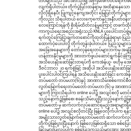
တပ်များသည် အင်အားသုံး၍ အကြမ်းဖက်ဝင်ရောက်ဖမ်းဆီးမ
လျက်ရှိပါတယ်။ တိုက်ပွဲပြင်းထန်ရာမှ အထိနာနေသော
လိုလိုရှိနေပီး ပြုကျင့်နေကျအတိုင်း မြေပြင်တိုက်ပွဲမ
ကိုလည်း သိရပါတယ် လေးကေ့ကော်နှင့်အနီးပတ်ဝန်း
လေကြောင်းရန်ကို စိုးရိမ်ထိတ်လန့်မှုကြောင့် တဖက်ထိုင
ကာကွယ်ရေးအစည်းအရုံးသည် KNLA ပူးပေါင်းတပ်ဖွဲ့မျာ
ရက်တွင်ကြေငြာချက်တစောင်ကိုထုတ်ပြန်ခဲ့ရာမှာ ပြည်သူ
ထောက်ပံ့ပေးပါလို့ တိုက်တွန်းခဲ့ပါတယ်။  ပြည်သူများ
အခြေအနေများကို တော်လှန်ရေးတပ်များဘက်မှ အချိန်မီသ
ဟန့်တားနိုင်မှုများကို အားတက်ဖွယ်ဆောင်ရွက်နိုင်ခ
အသိပေးနှိုးဆော်ခြင်းတရပ်ကို ကေအဲန်ယူ- ဗဟိုမှ အ
ဒီဇင်ဘာလ ၂၀ ရက်စွဲဖြင့် အဆိုပါ အသိပေးနှိုးဆော်ခြင
ပူးပေါင်းပါဝင်ကြပါရန် အသိပေးနှိုးဆော်ခြင်း ကေအ
တပ်မတော် တပ်မဟာ(၆)နှင့် အာဏာသိမ်းစစ်ကောင်စီတပ် အု
လွတ်မြောက်ရေးတပ်မတော် တပ်မဟာ (၆) မှ အာဏာသိမ်းစ
များကို ကြားသိရပါက online ပေါ်၌ အလျင်စလို မတင်ရန်
သည့်နောက်၌ဖြစ်စေ၊ စခန်းသိမ်းယူပြီးသည့်နောက်၌
တပ်မတော် မှ ဆက်လက်လုပ်ဆောင်ရမည့်အရာများရှိနေသ
online ပေါ်၌ အလျင်စလိုတင်ပြီး ဖြန့်ဝေလိုက်ပါက ရန်
အမျိုးသားလွတ်မြောက်ရေးတပ်မတော် ဆက်လက်လုပ်ဆောင
တိုက်ပွဲဖြစ်ပွားပြီးနောက် ဖြစ်လေ့ဖြစ်ထရှိသော စစ်ပြေ
ခြင်းများပြုလုပ်ပါက စစ်ပြေးဒုက္ခသည်များအား အာဏာသိ