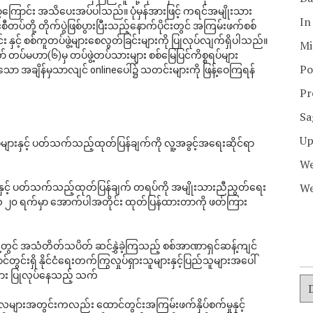
ာ့ကြောင်း အသိပေးအပ်ပါသည်။ ပုံမှန်အားဖြင့် ကရင်အမျိုးသား
In
တို့ တိုက်ပွဲဖြစ်ပွားပြီးသည့်နောက်ပိုင်းတွင် အကြမ်းဖက်စစ်
 နှင့် စစ်ကူတပ်ဖွဲ့များစေလွတ်ခြင်းများကို ပြုလုပ်လျက်ရှိပါသည်။
Mi
တပ်မဟာ(၆)မှ တပ်ဖွဲ့တပ်သားများ စစ်မြေပြင်ကိစ္စရပ်များ
Po
ိသော အချိန်မှသာလျင် onlineပေါ်၌ သတင်းများကို ဖြန့်ဝေကြရန် 
Pr
Sa
Up
များနှင့် ပတ်သက်သည့်ထုတ်ပြန်ချက်ကို လူ့အခွင့်အရေးဆိုင်ရာ
We
We
ားနှင့် ပတ်သက်သည့်ထုတ်ပြန်ချက် တရပ်ကို အမျိုးသားညီညွတ်ရေး
ာလ ၂၀ ရက်မှာ အောက်ပါအတိုင်း ထုတ်ပြန်ထားတာကို ဖတ်ကြား
ေ့တွင် အသံတိတ်သပိတ် ဆင်နွှဲခဲ့ကြသည့် စစ်အာဏာရှင်ဆန့်ကျင်
်တွင်းရှိ နိုင်ငံရေးတက်ကြွလှုပ်ရှားသူများနှင့်ပြည်သူများအပေါ် 
ျား ပြုလုပ်နေသည့် သက်
ာလများအတွင်းကလည်း ထောင်တွင်းအကြမ်းဖက်နှိပ်စက်မှုနှင့်