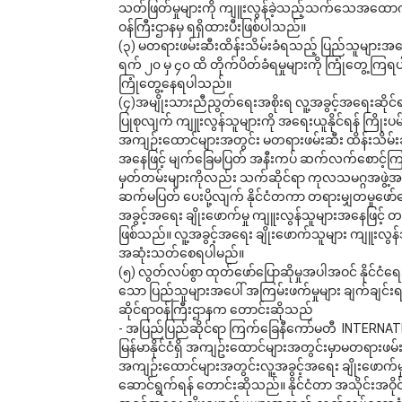
သတ်ဖြတ်မှုများကို ကျူးလွန်ခဲ့သည့်သက်သေအထော
ဝန်ကြီးဌာနမှ ရရှိထားပီးဖြစ်ပါသည်။ 
(၃) မတရားဖမ်းဆီးထိန်းသိမ်းခံရသည့် ပြည်သူများအနေဖြ
ရက် ၂၀ မှ ၄၀ ထိ တိုက်ပိတ်ခံရမှုများကို ကြုံတွေ့ကြ
ကြုံတွေ့နေရပါသည်။
(၄)အမျိုးသားညီညွတ်ရေးအစိုးရ လူ့အခွင့်အရေးဆိုင်ရာ
ပြုစုလျက် ကျူးလွန်သူများကို အရေးယူနိုင်ရန် ကြိုးပမ်
အကျဉ်းထောင်များအတွင်း မတရားဖမ်းဆီး ထိန်းသိမ်းခံ
အနေဖြင့် မျက်ခြေမပြတ် အနီးကပ် ဆက်လက်စောင့်ကြည့်
မှတ်တမ်းများကိုလည်း သက်ဆိုင်ရာ ကုလသမဂ္ဂအဖွဲ့အစည်း
ဆက်မပြတ် ပေးပို့လျက် နိုင်ငံတကာ တရားမျှတမှုဖော်
အခွင့်အရေး ချိုးဖောက်မှု ကျူးလွန်သူများအနေဖြင့်
ဖြစ်သည်။ လူ့အခွင့်အရေး ချိုးဖောက်သူများ ကျူးလွ
အဆုံးသတ်စေရပါမည်။ 
(၅) လွတ်လပ်စွာ ထုတ်ဖော်ပြောဆိုမှုအပါအဝင် နိုင်ငံရေ
သော ပြည်သူများအပေါ် အကြမ်းဖက်မှုများ ချက်ချင်းရပ်တန့
ဆိုင်ရာဝန်ကြီးဌာနက တောင်းဆိုသည် 
- အပြည်ပြည်ဆိုင်ရာ ကြက်ခြေနီကော်မတီ  INTERNAT
မြန်မာနိုင်ငံရှိ အကျဥ်းထောင်များအတွင်းမှာမတရားဖမ်
အကျဉ်းထောင်များအတွင်းလူ့အခွင့်အရေး ချိုးဖောက်မှု
ဆောင်ရွက်ရန် တောင်းဆိုသည်။ နိုင်ငံတာ အသိုင်းအဝိုင