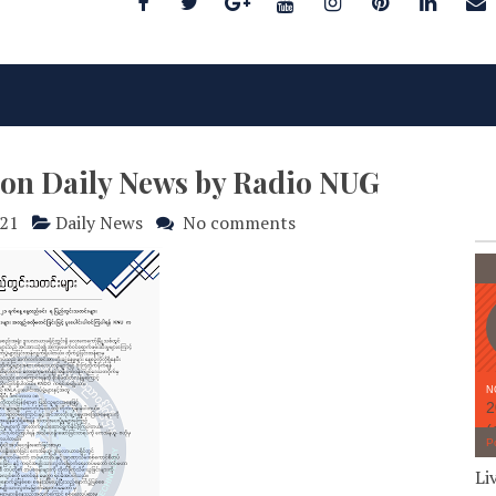
noon Daily News by Radio NUG
021
Daily News
No comments
Li