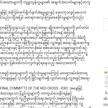
က်အထားများကို ကျူးလွန်သူများ၏ အချက်အလက်များနှင့်တကွ 
င့် အကြမ်းဖက်ရိုက်နှက်ခံရမှုများနှင့် ဆေးကုသခွင့်မပေးဘဲ 
ရပါသည်။ ထို့အပြင် မတရားအလုပ်ကြမ်းစေခိုင်းမှုများကိုလည်း 
ဝန်ကြီးဌာနသည် လူ့အခွင့်အရေး ချိုးဖောက်မှုများကို မှတ်တမ်း
းဆောင်ရွက်လျက်ရှိပါသည်။ မြန်မာနိုင်ငံအနှံ့အပြားရှိ 
ရသည့် ပြည်သူများအပေါ် အကြမ်းဖက်မှုများကိုလည်း မိမိတို့
နေပါသည်။ ဝန်ကြီးဌာနအနေဖြင့် လူ့အခွင့်အရေး ချိုးဖောက်မှု 
များနှင့် နိုင်ငံတကာ စုံစမ်း စစ်ဆေးရေး ယန္တရားများထံ စဉ်
ဆောင်ရေး လုပ်ငန်းစဉ်ကိုလည်း လုပ်ဆောင်လျက်ရှိပါသည်။ လူ့
 တရားဥပဒေရှေ့မှောက်တွင် ထိုက်သင့်သည့် ပြစ်ဒဏ်ကျခံရမည်
န်သူများ ပြစ်ဒဏ်ကင်းလွတ်ခွင့်ရနေသည့် အလေ့အထကို 
းအခွင့်အရေးများကို ကျင့်သုံးမှုများကြောင့် မတရားဖမ်းခံထားရ
်ရန်နှင့် ၎င်းတို့ကို ခြွင်းချက်မရှိ လွှတ်ပေးရန် လူ့အခွင့်အရေး
IONAL COMMITTE OF THE RED CROSS - ICRC  အနေဖြင့် 
ht
းခံထားရသော ပြည်သူများကို ကာကွယ်ပေးနိုင်ရန်နှင့်
ah
များအတွက် ကူညီမှုပေးနိုင်ရေးအတွက် အစွမ်းကုန် ကြိုးပမ်း
်းအနေဖြင့် အကျဉ်းထောင်အတွင်း အကြမ်းဖက်မှုများနှင့် လူ့
us