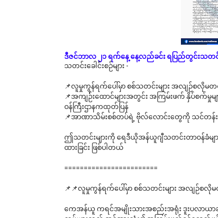
ဒီဇင်ဘာလ ၂၁ ရက်နေ့ နေ့လည်ခင်း ရပြည်တွင်းသတင်
သတင်းခေါင်းစဉ်များ -
📌လူမှုကွန်ရက်ပေါ်မှာ စစ်သတင်းများ အလျဉ်စလိုမတင်
📌အကျဉ််းထောင်များအတွင်း အကြမ်းဖက် နှိပ်စက်မှုမျ
ဝန်ကြီးဌာနကထုတ်ပြန်
📌အာဏာသိမ်းစစ်တပ်ရဲ့ ဗိုလ်လောင်းတွေကို သင်တန်းပ
ဤသတင်းများကို ရေဒီယိုအန်ယူဂျီသတင်းတာဝန်ခံများနှ
ထားခြင်း ဖြစ်ပါတယ်
========================
📌📌လူမှုကွန်ရက်ပေါ်မှာ စစ်သတင်းများ အလျဉ်စလိုမတ
ကေအန်ယူ ကရင်အမျိုးသားအစည်းအရုံး ဒူးပလာယာခရို