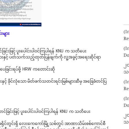
(I
းများ
Re
(I
ခြင်းဖြင့် ပူးပေါင်းပါဝင်ကြပါရန်  KNU  က သတိပေး
Do
ားနှင့် ပတ်သက်သည့်ထုတ်ပြန်ချက်ကို လူ့အခွင့်အရေးဆိုင်ရာ
၂၀
ေခြင်းရပ်ဖို့  HRW  ကတောင်းဆို
သတ
(I
င့် ခိုင်လုံသော မိတ်ဖက်သတင်းရင်းမြစ်များဆီမှ အခြေခံတင်ပြ
Re
(I
Do
င်ခြင်းဖြင့် ပူးပေါင်းပါဝင်ကြပါရန်  KNU  က သတိပေး
၂၀
သတ
င်တွင်းရှိ လေးကေကော်မြို့သစ်တွင် အာဏာသိမ်းစစ်ကောင်စီ