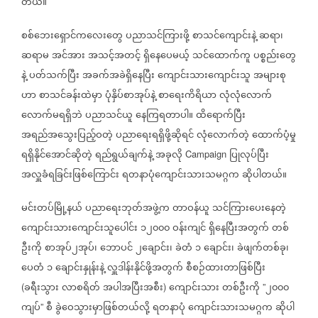
တယ်။
စစ်ဘေးရှောင်ကလေးတွေ
ပညာသင်ကြားဖို့
စာသင်ကျောင်းနဲ့
ဆရာ၊
ဆရာမ
အင်အား
အသင့်အတင့်
ရှိနေပေမယ့်
သင်ထောက်ကူ
ပစ္စည်းတွေ
နဲ့
ပတ်သက်ပြီး
အခက်အခဲရှိနေပြီး
ကျောင်းသားကျောင်းသူ
အများစု
ဟာ
စာသင်ခန်းထဲမှာ
ပုံနှိပ်စာအုပ်နဲ့
စာရေးကိရိယာ
လုံလုံလောက်
လောက်မရရှိဘဲ
ပညာသင်ယူ
နေကြရတာပါ။
ထိရောက်ပြီး
အရည်အသွေးပြည့်ဝတဲ့
ပညာရေးရရှိဖို့ဆိုရင်
လုံလောက်တဲ့
ထောက်ပံ့မှု
ရရှိနိုင်အောင်ဆိုတဲ့
ရည်ရွယ်ချက်နဲ့
အခုလို
ပြုလုပ်ပြီး
Campaign
အလှူခံရခြင်းဖြစ်ကြောင်း
ရတနာပုံကျောင်းသားသမဂ္ဂက
ဆိုပါတယ်။
မင်းတပ်မြို့နယ်
ပညာရေးဘုတ်အဖွဲ့က
တာဝန်ယူ
သင်ကြားပေးနေတဲ့
ကျောင်းသားကျောင်းသူပေါင်း
၁၂၀၀၀
ဝန်းကျင်
ရှိနေပြီးအတွက်
တစ်
ဦးကို
စာအုပ်၂အုပ်၊
ဘောပင်
၂ချောင်း၊
ခဲတံ
၁
ချောင်း၊
ခဲဖျက်တစ်ခု၊
ပေတံ
၁
ချောင်းနှုန်းနဲ့
လှူဒါန်းနိုင်ဖို့အတွက်
စီစဉ်ထားတာဖြစ်ပြီး
ခရီးသွား
လာစရိတ်
အပါအပြီးအစီး
ကျောင်းသား
တစ်ဦးကို
၂၀၀၀
(
)
”
ကျပ်
စီ
ခွဲဝေသွားမှာဖြစ်တယ်လို့
ရတနာပုံ
ကျောင်းသားသမဂ္ဂက
ဆိုပါ
”