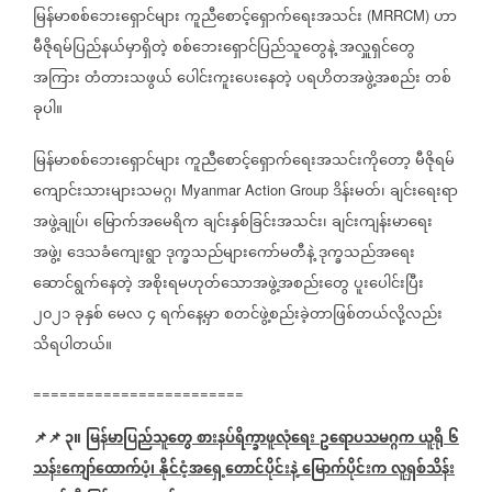
မြန်မာစစ်ဘေးရှောင်များ
ကူညီစောင့်ရှောက်ရေးအသင်း
ဟာ
(MRRCM)
မီဇိုရမ်ပြည်နယ်မှာရှိတဲ့
စစ်ဘေးရှောင်ပြည်သူတွေနဲ့
အလှူရှင်တွေ
အကြား
တံတားသဖွယ်
ပေါင်းကူးပေးနေတဲ့
ပရဟိတအဖွဲ့အစည်း
တစ်
ခုပါ။
မြန်မာစစ်ဘေးရှောင်များ
ကူညီစောင့်ရှောက်ရေးအသင်းကိုတော့
မီဇိုရမ်
ကျောင်းသားများသမဂ္ဂ၊
ဒိန်းမတ်၊
ချင်းရေးရာ
Myanmar Action Group
အဖွဲ့ချုပ်၊
မြောက်အမေရိက
ချင်းနှစ်ခြင်းအသင်း၊
ချင်းကျန်းမာရေး
အဖွဲ့၊
ဒေသခံကျေးရွာ
ဒုက္ခသည်များကော်မတီနဲ့
ဒုက္ခသည်အရေး
ဆောင်ရွက်နေတဲ့
အစိုးရမဟုတ်သောအဖွဲ့အစည်းတွေ
ပူးပေါင်းပြီး
၂၀၂၁
ခုနှစ်
မေလ
၄
ရက်နေ့မှာ
စတင်ဖွဲ့စည်းခဲ့တာဖြစ်တယ်လို့လည်း
သိရပါတယ်။
========================
📌📌
၃။
မြန်မာပြည်သူတွေ
စားနပ်ရိက္ခာဖူလုံရေး
ဥရောပသမဂ္ဂက
ယူရို
၆
သန်းကျော်ထောက်ပံ့၊
နိုင်ငံ့အရှေ့တောင်ပိုင်းနဲ့
မြောက်ပိုင်းက
လူရှစ်သိန်း