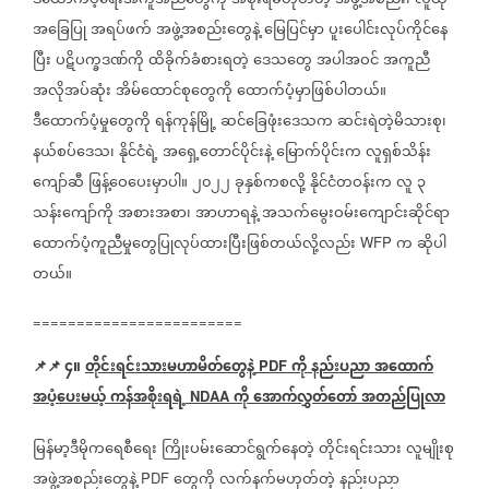
ဒီထောက်ပံ့ရေးအကူအညီတွေကို
အစိုးရမဟုတ်တဲ့
အဖွဲ့အစည်း၊
လူထု
အခြေပြု
အရပ်ဖက်
အဖွဲ့အစည်းတွေနဲ့
မြေပြင်မှာ
ပူးပေါင်းလုပ်ကိုင်နေ
ပြီး
ပဋိပက္ခဒဏ်ကို
ထိခိုက်ခံစားရတဲ့
ဒေသတွေ
အပါအဝင်
အကူညီ
အလိုအပ်ဆုံး
အိမ်ထောင်စုတွေကို
ထောက်ပံ့မှာဖြစ်ပါတယ်။
ဒီထောက်ပံ့မှုတွေကို
ရန်ကုန်မြို့
ဆင်ခြေဖုံးဒေသက
ဆင်းရဲတဲ့မိသားစု၊
နယ်စပ်ဒေသ၊
နိုင်ငံရဲ့
အရှေ့တောင်ပိုင်းနဲ့
မြောက်ပိုင်းက
လူရှစ်သိန်း
ကျော်ဆီ
ဖြန့်ဝေပေးမှာပါ။
၂၀၂၂
ခုနှစ်ကစလို့
နိုင်ငံတဝန်းက
လူ
၃
သန်းကျော်ကို
အစားအစာ၊
အာဟာရနဲ့
အသက်မွေးဝမ်းကျောင်းဆိုင်ရာ
ထောက်ပံ့ကူညီမှုတွေပြုလုပ်ထားပြီးဖြစ်တယ်လို့လည်း
က
ဆိုပါ
WFP
တယ်။
========================
📌📌
၄။
တိုင်းရင်းသားမဟာမိတ်တွေနဲ့
ကို
နည်းပညာ
အထောက်
PDF
အပံ့ပေးမယ့်
ကန်အစိုးရရဲ့
ကို
အောက်လွှတ်တော်
အတည်ပြုလာ
NDAA
မြန်မာ့ဒီမိုကရေစီရေး
ကြိုးပမ်းဆောင်ရွက်နေတဲ့
တိုင်းရင်းသား
လူမျိုးစု
အဖွဲ့အစည်းတွေနဲ့
တွေကို
လက်နက်မဟုတ်တဲ့
နည်းပညာ
PDF