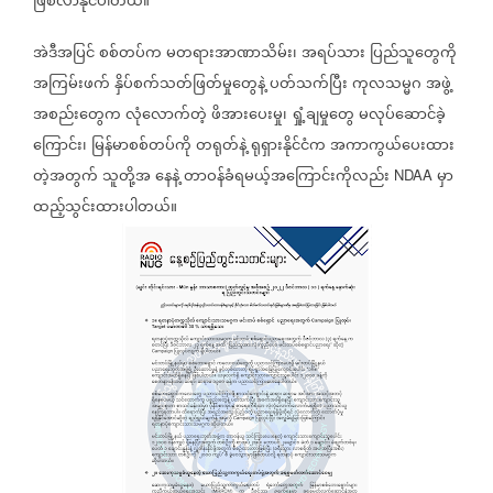
ဖြစ်လာနိုင်ပါတယ်။
အဲဒီအပြင်
စစ်တပ်က
မတရားအာဏာသိမ်း၊
အရပ်သား
ပြည်သူတွေကို
အကြမ်းဖက်
နှိပ်စက်သတ်ဖြတ်မှုတွေနဲ့
ပတ်သက်ပြီး
ကုလသမ္မဂ
အဖွဲ့
အစည်းတွေက
လုံလောက်တဲ့
ဖိအားပေးမှု၊
ရှုံ့ချမှုတွေ
မလုပ်ဆောင်ခဲ့
ကြောင်း၊
မြန်မာစစ်တပ်ကို
တရုတ်နဲ့
ရုရှားနိုင်ငံက
အကာကွယ်ပေးထား
တဲ့အတွက်
သူတို့အ
နေနဲ့
တာဝန်ခံရမယ့်အကြောင်းကိုလည်း
မှာ
NDAA
ထည့်သွင်းထားပါတယ်။