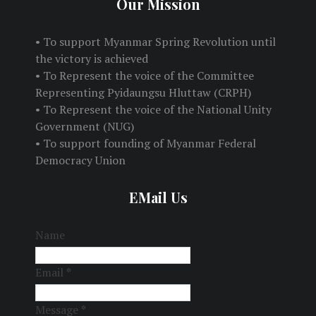
Our Mission
• To support Myanmar Spring Revolution until
the victory is achieved
• To Represent the voice of the Committee
Representing Pyidaungsu Hluttaw (CRPH)
• To Represent the voice of the National Unity
Government (NUG)
• To support founding of Myanmar Federal
Democracy Union
EMail Us
Name
Email
*
Message
*