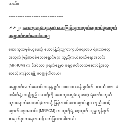
တယ်။
========================
📌📌
၂။
ဆေးကုသမှုခံယူနေတဲ့
ယောပြည်သူ့ကာကွယ်ရေးတပ်ဖွဲ့အတွက်
ခရစ္စမတ်လက်ဆောင်ဝေမျှ
ဆေးကုသမှုခံယူနေတဲ့
ယောပြည်သူ့ကာကွယ်ရေးတပ်
ရဲဘော်တွေ
အတွက်
မြန်မာစစ်ဘေးရှောင်များ
ကူညီကယ်ဆယ်ရေးအသင်း
က
ဒီဇင်ဘာ
၉ရက်နေ့မှာ
ခရစ္စမတ်လက်ဆောင်နဲ့အတူ
(MRRCM)
စားသုံးကုန်တချို့
ဝေမျှခဲ့ပါတယ်။
ခရစ္စမတ်လက်ဆောင်အနေနဲ့
ရူပီး
၁၀၀၀၀၊
ဆန်
၅အိတ်၊
စားဆီ
၁ဖာ၊
ပဲ
၁အိတ်နဲ့
အချိုရည်
၁ဖာတို့ကို
ဆေးကုသမှုခံယူနေတဲ့
ရဲဘော်တွေဆီ
သွားရောက်ပေးအပ်ခဲ့တာလို့
မြန်မာစစ်ဘေးရှောင်များ
ကူညီစောင့်
ရှောက်ရေးအသင်း
က
သူတို့ရဲ့
ဖေ့ဘုတ်
လူမှုကွန်ရက်
(MRRCM)
စာမျက်နှာကနေတဆင့်
ဖော်ပြထားပါတယ်။