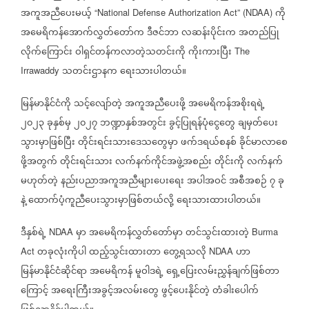
အကူအညီပေးမယ့်
ကို
“National Defense Authorization Act” (NDAA)
အမေရိကန်အောက်လွှတ်တော်က
ဒီဇင်ဘာ
လဆန်းပိုင်းက
အတည်ပြု
လိုက်ကြောင်း
ဝါရှင်တန်ကလာတဲ့သတင်းကို
ကိုးကားပြီး
The
သတင်းဌာနက
ရေးသားပါတယ်။
Irrawaddy
မြန်မာနိုင်ငံကို
သင့်လျော်တဲ့
အကူအညီပေးဖို့
အမေရိကန်အစိုးရရဲ့
၂၀၂၃
ခုနှစ်မှ
၂၀၂၇
ဘဏ္ဍာနှစ်အတွင်း
ခွင့်ပြုရန်ပုံငွေတွေ
ချမှတ်ပေး
သွားမှာဖြစ်ပြီး
တိုင်းရင်းသားဒေသတွေမှာ
ဖက်ဒရယ်စနစ်
ခိုင်မာလာစေ
ဖို့အတွက်
တိုင်းရင်းသား
လက်နက်ကိုင်အဖွဲ့အစည်း
တိုင်းကို
လက်နက်
မဟုတ်တဲ့
နည်းပညာအကူအညီများပေးရေး
အပါအဝင်
အစီအစဉ်
၇
ခု
နဲ့
ထောက်ပံ့ကူညီပေးသွားမှာဖြစ်တယ်လို့
ရေးသားထားပါတယ်။
ဒီနှစ်ရဲ့
မှာ
အမေရိကန်လွှတ်တော်မှာ
တင်သွင်းထားတဲ့
NDAA
Burma
တခုလုံးကိုပါ
ထည့်သွင်းထားတာ
တွေ့ရသလို
ဟာ
Act
NDAA
မြန်မာနိုင်ငံဆိုင်ရာ
အမေရိကန်
မူဝါဒရဲ့
ရှေ့ပြေးလမ်းညွှန်ချက်ဖြစ်တာ
ကြောင့်
အရေးကြီးအခွင့်အလမ်းတွေ
ဖွင့်ပေးနိုင်တဲ့
တံခါးပေါက်