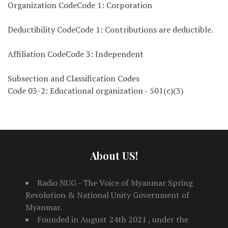
Organization CodeCode 1: Corporation
Deductibility CodeCode 1: Contributions are deductible.
Affiliation CodeCode 3: Independent
Subsection and Classification Codes
Code 03-2: Educational organization - 501(c)(3)
About US!
Radio NUG - The Voice of Myanmar Spring
Revolution & National Unity Government of
Myanmar.
Founded in August 24th 2021 , under the