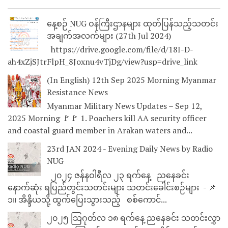
နေ့စဉ် NUG ဝန်ကြီးဌာနများ ထုတ်ပြန်သည့်သတင်း
အချက်အလက်များ (27th Jul 2024)
https://drive.google.com/file/d/18I-D-
ah4xZjSJtrFlpH_8Joxnu4vTjDg/view?usp=drive_link
(In English) 12th Sep 2025 Morning Myanmar
Resistance News
Myanmar Military News Updates – Sep 12,
2025 Morning 🚩🚩 1. Poachers kill AA security officer
and coastal guard member in Arakan waters and...
23rd JAN 2024 - Evening Daily News by Radio
NUG
၂၀၂၄ ဇန်နဝါရီလ ၂၃ ရက်နေ့ ညနေခင်း
နောက်ဆုံး ရပြည်တွင်းသတင်းများ သတင်းခေါင်းစဉ်များ - 📌
၁။ အိန္ဒိယသို့ ထွက်ပြေးသွားသည့် စစ်ကောင်...
၂၀၂၅ သြဂုတ်လ ၁၈ ရက်နေ့ ညနေခင်း သတင်းလွှာ