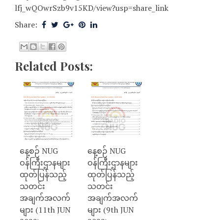
lfj_wQOwrSzb9v15KD/view?usp=share_link
Share:
Related Posts:
နေ့စဉ် NUG
နေ့စဉ် NUG
ဝန်ကြီးဌာနများ
ဝန်ကြီးဌာနများ
ထုတ်ပြန်သည့်
ထုတ်ပြန်သည့်
သတင်း
သတင်း
အချက်အလက်
အချက်အလက်
များ (11th JUN
များ (9th JUN