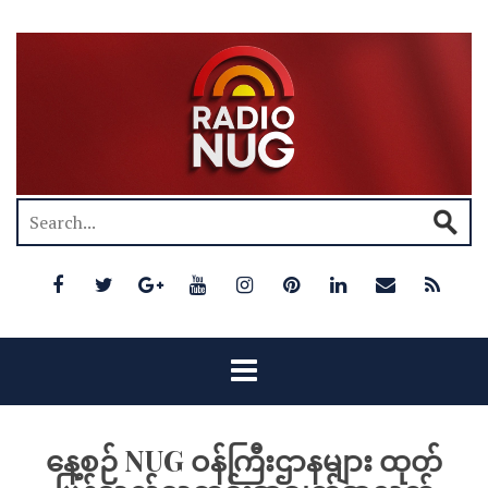
နေ့စဉ် NUG ဝန်ကြီးဌာနများ ထုတ်