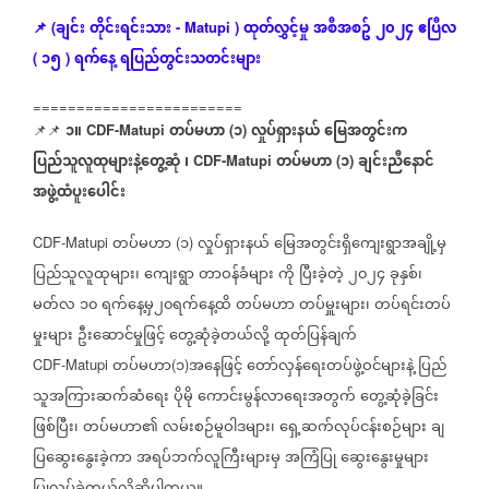
ချင်း
တိုင်းရင်းသား
ထုတ်လွှင့်မှု
အစီအစဥ်
၂၀၂၄
ဧပြီလ
📌
(
- Matupi )
၁၅
ရက်နေ့
ရပြည်တွင်းသတင်းများ
(
)
========================
၁။
တပ်မဟာ
၁
လှုပ်ရှားနယ်
မြေအတွင်းက
📌📌
CDF-Matupi
(
)
ပြည်သူလူထုများနဲ့တွေ့ဆုံ
၊
တပ်မဟာ
၁
ချင်းညီနောင်
CDF-Matupi
(
)
အဖွဲ့ထံပူးပေါင်း
တပ်မဟာ
၁
လှုပ်ရှားနယ်
မြေအတွင်းရှိကျေးရွာအချို့မှ
CDF-Matupi
(
)
ပြည်သူလူထုများ၊
ကျေးရွာ
တာဝန်ခံများ
ကို
ပြီးခဲ့တဲ့
၂၀၂၄
ခုနှစ်၊
မတ်လ
၁၀
ရက်နေ့မှ၂၀ရက်နေ့ထိ
တပ်မဟာ
တပ်မှူးများ၊
တပ်ရင်းတပ်
မှုးများ
ဦးဆောင်မှုဖြင့်
တွေ့ဆုံခဲ့တယ်လို့
ထုတ်ပြန်ချက်
တပ်မဟာ
၁
အနေဖြင့်
တော်လှန်ရေးတပ်ဖွဲ့ဝင်များနဲ့
ပြည်
CDF-Matupi
(
)
သူအကြားဆက်ဆံရေး
ပိုမို
ကောင်းမွန်လာရေးအတွက်
တွေ့ဆုံခဲ့ခြင်း
ဖြစ်ပြီး၊
တပ်မဟာ၏
လမ်းစဉ်မူဝါဒများ၊
ရှေ့ဆက်လုပ်ငန်းစဉ်များ
ချ
ပြဆွေးနွေးခဲ့ကာ
အရပ်ဘက်လူကြီးများမှ
အကြံပြု
ဆွေးနွေးမှုများ