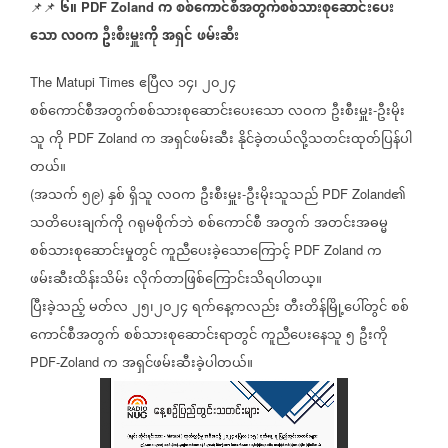
၆။
က
စစ်ကောင်စီအတွက်စစ်သားစုဆောင်းပေး
📌📌
PDF Zoland
သော
လဝက
ဦးစီးမှူးကို
အရှင်
ဖမ်းဆီး
ဧပြီလ
၁၄၊
၂၀၂၄
The Matupi Times
စစ်ကောင်စီအတွက်စစ်သားစုဆောင်းပေးသော
လဝက
ဦးစီးမှူး
ဦးမိုး
-
သူ
ကို
က
အရှင်ဖမ်းဆီး
နိုင်ခဲ့တယ်လို့သတင်းထုတ်ပြန်ပါ
PDF Zoland
တယ်။
အသက်
၅၉
နှစ်
ရှိသူ
လဝက
ဦးစီးမှူး
ဦးမိုးသူသည်
၏
(
)
-
PDF Zoland
သတိပေးချက်ကို
ဂရုမစိုက်ဘဲ
စစ်ကောင်စီ
အတွက်
အတင်းအဓမ္မ
စစ်သားစုဆောင်းမှုတွင်
ကူညီပေးခဲ့သောကြောင့်
က
PDF Zoland
ဖမ်းဆီးထိန်းသိမ်း
လိုက်တာဖြစ်ကြောင်းသိရပါတယ္။
ပြီးခဲ့သည့်
မတ်လ
၂၅၊၂၀၂၄
ရက်နေ့ကလည်း
တီးတိန်မြို့ပေါ်တွင်
စစ်
ကောင်စီအတွက်
စစ်သားစုဆောင်းရာတွင်
ကူညီပေးနေသူ
၅
ဦးကို
က
အရှင်ဖမ်းဆီးခဲ့ပါတယ်။
PDF-Zoland