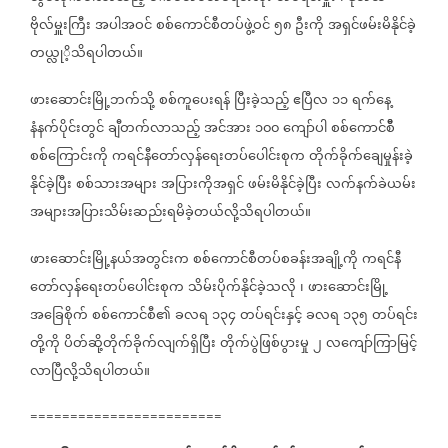
ဗိုလ်မှူးကြီး
အပါအဝင်
စစ်ကောင်စီတပ်ဖွဲ့ဝင်
၅၈
ဦးကို
အရှင်ဖမ်းမိနိုင်ခဲ့
တယ္လုိ့သိရပါတယ်။
ဖားဆောင်းမြို့ဘက်သို့
စစ်ကူပေးရန်
ပြီးခဲ့သည့်
ဧပြီလ
၁၁
ရက်နေ့
နံနက်ပိုင်းတွင်
ချီတက်လာသည့်
အင်အား
၁၀၀
ကျော်ပါ
စစ်ကောင်စီီ
စစ်ကြောင်းကို
ကရင်နီတော်လှန်ရေးတပ်ပေါင်းစုက
တိုက်ခိုက်ချေမှုန်းခဲ့
နိုင်ခဲ့ပြီး
စစ်သားအများ
အပြားကိုအရှင်
ဖမ်းမိနိုင်ခဲ့ပြီး
လက်နက်ခဲယမ်း
အများအပြားသိမ်းဆည်းရမိခဲ့တယ်လို့သိရပါတယ်။
ဖားဆောင်းမြို့နယ်အတွင်းက
စစ်ကောင်စီတပ်စခန်းအချို့ကို
ကရင်နီ
တော်လှန်ရေးတပ်ပေါင်းစုက
သိမ်းပိုက်နိုင်ခဲ့သလို
၊
ဖားဆောင်းမြို့
အခြေစိုက်
စစ်ကောင်စီ၏
ခလရ
၁၃၄
တပ်ရင်းနှင့်
ခလရ
၁၃၅
တပ်ရင်း
တို့ကို
ပိတ်ဆို့တိုက်ခိုက်လျက်ရှိပြီး
တိုက်ပွဲဖြစ်ပွားမှု
၂
လကျော်ကြာမြင့်
လာပြီလို့သိရပါတယ်။
========================