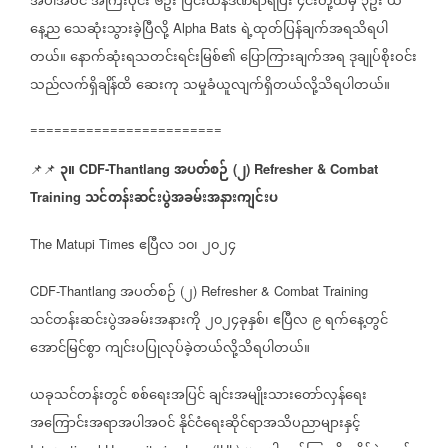
အပါအဝင်
အကြီးပိုင်း
၆ဦး
ပြင်းထန်ဒဏ်ရာရပြီး
၄င်းတို့ထဲမှ
၃ဦး
ယ
နေ့ည
သေဆုံးသွားခဲ့ပြီလို့
ရဲ့ထုတ်ပြန်ချက်အရသိရပါ
Alpha Bats
တယ်။
နောက်ဆုံးရသတင်းရင်းမြစ်၏
ပြောကြားချက်အရ
ဒုချုပ်စိုးဝင်း
သည်လက်ရှိချိန်ထိ
ဆေးကု
သမှုခံယူလျက်ရှိတယ်လို့သိရပါတယ်။
========================
၃။
အပတ်စဉ်
၂
📌📌
CDF-Thantlang
(
) Refresher & Combat
သင်တန်းဆင်းပွဲအခမ်းအနားကျင်းပ
Training
ဧပြီလ
၁၀၊
၂၀၂၄
The Matupi Times
အပတ်စဉ်
၂
CDF-Thantlang
(
) Refresher & Combat Training
သင်တန်းဆင်းပွဲအခမ်းအနားကို
၂၀၂၄ခုနှစ်၊
ဧပြီလ
၉
ရက်နေ့တွင်
အောင်မြင်စွာ
ကျင်းပပြုလုပ်ခဲ့တယ်လို့သိရပါတယ်။
ယခုသင်တန်းတွင်
စစ်ရေးအပြင်
ချင်းအမျိုးသားတော်လှန်ရေး
အကြောင်းအရာအပါအဝင်
နိုင်ငံရေးဆိုင်ရာအသိပညာများနှင့်