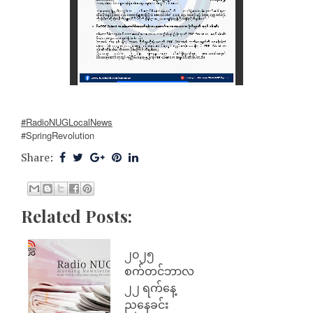
#RadioNUGLocalNews
#SpringRevolution
Share:
Related Posts:
၂၀၂၅
စက်တင်ဘာလ
၂၂ ရက်နေ့
ညနေခင်း