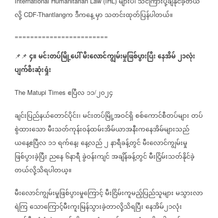
များပါ
သင်ကြားပို့ချနိုင်ခဲ့တယ်
International Humanitarian Law (IHL)
လို့
က
ဒီကနေ့
မှာ
သတင်းထုတ်ပြန်ပါတယ်။
CDF-Thantlang
========================
၄။
မင်းတပ်မြို့ပေါ်
မီးလောင်ကျွမ်းမှုဖြစ်ပွားပြီး
နေအိမ်
၂၁လုံး
📌📌
ပျက်စီးဆုံးရှုံး
ဧပြီလ
၁၁
၂၀၂၄
The Matupi Times
/
ချင်းပြည်နယ်တောင်ပိုင်း၊
မင်းတပ်မြို့အဝင်ရှိ
စစ်ကောင်စီတပ်များ
တပ်
စွဲထားသော
မီးသတ်ကုန်းဝန်ထမ်းအိမ်ယာအနီးကနေအိမ်များသည်
ယနေ့ဧပြီလ
၁၁
ရက်နေ့၊
နေ့လည်
၂
နာရီခန့်တွင်
မီးလောင်ကျွမ်းမှု
ဖြစ်ပွားခဲ့ပြီး
ညနေ
၆နာရီ
ခွဲဝန်းကျင်
အချိန်ခန့်တွင်
မီးငြှိမ်းသတ်နိုင်ခဲ့
တယ်လို့သိရပါတယ္။
မီးလောင်ကျွမ်းမှုဖြစ်ပွားမှုကြောင့်
မီးငြိမ်းကူမည့်ပြည်သူများ
မသွားလာ
ရဲကြ
သောကြောင့်မီးကူးမြန်သွားခဲ့တာလို့သိရပြီး
နေအိမ်၂၁လုံး