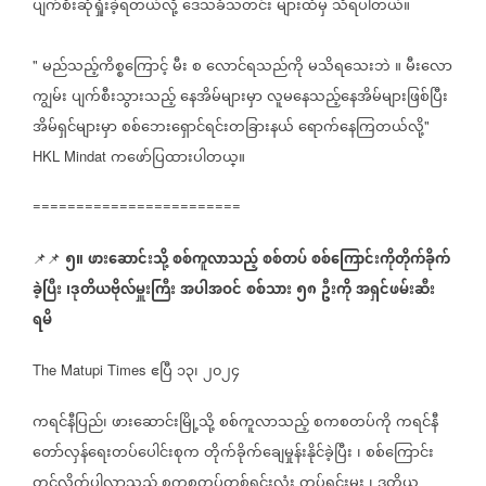
ပျက်စီးဆုံရှုံးခဲ့ရတယ်လို့
ဒေသခံသတင်း
များထံမှ
သိရပါတယ်။
မည်သည့်ကိစ္စကြောင့်
မီး
စ
လောင်ရသည်ကို
မသိရသေးဘဲ
။
မီးလော
"
ကျွမ်း
ပျက်စီးသွားသည့်
နေအိမ်များမှာ
လူမနေသည့်နေအိမ်များဖြစ်ပြီး
အိမ်ရှင်များမှာ
စစ်ဘေးရှောင်ရင်းတခြားနယ်
ရောက်နေကြတယ်လို့
"
ကဖော်ပြထားပါတယ္။
HKL Mindat
========================
၅။
ဖားဆောင်းသို့
စစ်ကူလာသည့်
စစ်တပ်
စစ်ကြောင်းကိုတိုက်ခိုက်
📌📌
ခဲ့ပြီး
၊ဒုတိယဗိုလ်မှူးကြီး
အပါအဝင်
စစ်သား
၅၈
ဦးကို
အရှင်ဖမ်းဆီး
ရမိ
ဧပြီ
၁၃၊
၂၀၂၄
The Matupi Times
ကရင်နီပြည်၊
ဖားဆောင်းမြို့သို့
စစ်ကူလာသည့်
စကစတပ်ကို
ကရင်နီ
တော်လှန်ရေးတပ်ပေါင်းစုက
တိုက်ခိုက်ချေမှုန်းနိုင်ခဲ့ပြီး
၊
စစ်ကြောင်း
တွင်လိုက်ပါလာသည့်
စကစတပ်တစ်ရင်းလုံး
တပ်ရင်းမှူး
၊
ဒုတိယ