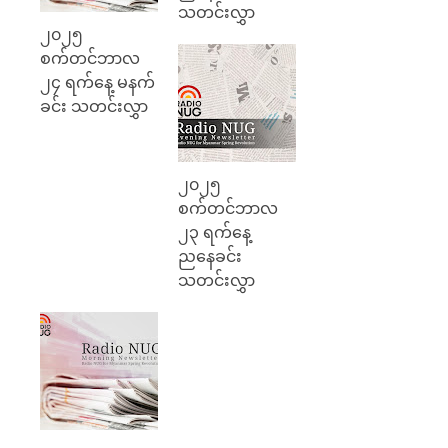
သတင်းလွှာ
၂၀၂၅
စက်တင်ဘာလ
၂၄ ရက်နေ့ မနက်
ခင်း သတင်းလွှာ
၂၀၂၅
စက်တင်ဘာလ
၂၃ ရက်နေ့
ညနေခင်း
သတင်းလွှာ