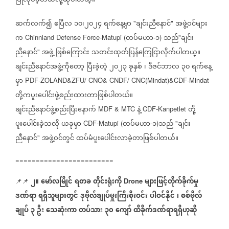
ပြုလုပ်ခဲ့တယ်လို့ဆိုပါတယ္။
ဆက်လက်၍
ဧပြီလ
၁၀၊၂၀၂၄
ရက်နေ့မှာ
ချင်းညီနောင်
အဖွဲ့ဝင်များ
"
"
က
တပ်မဟာ
၁
သည်
ချင်း
Chinnland Defense Force-Matupi (
-
)
"
ညီနောင်
အဖွဲ့
ဖြစ်ကြောင်း
သတင်းထုတ်ပြန်ကြေငြာလိုက်ပါတယ္။
"
ချင်းညီနောင်အဖွဲ့ကိုတော့
ပြီးခဲ့တဲ့
၂၀၂၃
ခုနှစ်
၊
ဒီဇင်ဘာလ
၃၀
ရက်နေ့
မှာ
PDF-ZOLAND&ZFU/ CNO& CNDF/ CNC(Mindat)&CDF-Mindat
တို့ကပူးပေါင်းဖွဲ့စည်းထားတာဖြစ်ပါတယ်။
ချင်းညီနောင်ဖွဲ့စည်းပြီးနောက်
နဲ့
တို့
MDF & MTC
CDF-Kanpetlet
ပူးပေါင်းခဲ့သလို
ယခုမှာ
တပ်မဟာ
၁
သည်
ချင်း
CDF-Matupi (
-
)
"
ညီနောင်
အဖွဲ့ဝင်တွင်
ထပ်မံပူးပေါင်းလာခဲ့တာဖြစ်ပါတယ်။
"
========================
၂။
မော်လမြိုင်
ရတခ
တိုင်းရုံးကို
များဖြင့်တိုက်ခိုက်မှု
📌📌
Drone
ဒဏ်ရာ
ရရှိသူများတွင်
ဒုဗိုလ်ချုပ်မှူးကြီးစိုးဝင်း
ပါဝင်နိုင်
၊
စစ်ဗိုလ်
ချုပ်
၃
ဦး
သေဆုံးကာ
တပ်သား
၃၀
ကျော်
ထိခိုက်ဒဏ်ရာရရှိဟုဆို