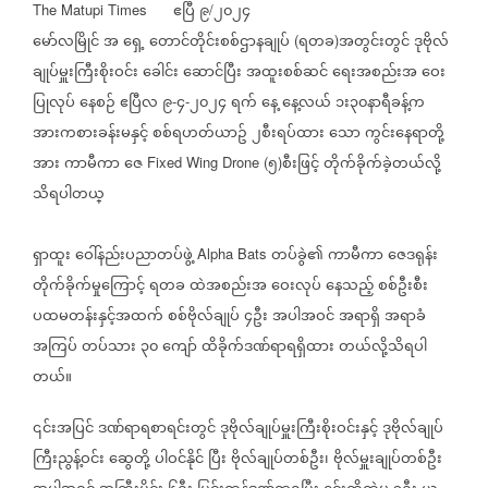
ဧပြီ
၉
၂၀၂၄
The Matupi Times
/
မော်လမြိုင်
အ
ရှေ့
တောင်တိုင်းစစ်ဌာနချုပ်
ရတခ
အတွင်းတွင်
ဒုဗိုလ်
(
)
ချုပ်မှူးကြီးစိုးဝင်း
ခေါင်း
ဆောင်ပြီး
အထူးစစ်ဆင်
ရေးအစည်းအ
ဝေး
ပြုလုပ်
နေစဉ်
ဧပြီလ
၉
၄
၂၀၂၄
ရက်
နေ့
နေ့လယ်
၁း၃၀နာရီခန့်က
-
-
အားကစားခန်းမနှင့်
စစ်ရဟတ်ယာဥ်
၂စီးရပ်ထား
သော
ကွင်းနေရာတို့
အား
ကာမီကာ
ဇေ
၅
စီးဖြင့်
တိုက်ခိုက်ခဲ့တယ်လို့
Fixed Wing Drone (
)
သိရပါတယ္
ရှာထူး
ဝေါ်နည်းပညာတပ်ဖွဲ့
တပ်ခွဲ၏
ကာမီကာ
ဇေဒရုန်း
Alpha Bats
တိုက်ခိုက်မှုကြောင့်
ရတခ
ထဲအစည်းအ
ဝေးလုပ်
နေသည့်
စစ်ဦးစီး
ပထမတန်းနှင့်အထက်
စစ်ဗိုလ်ချုပ်
၄ဦး
အပါအဝင်
အရာရှိ
အရာခံ
အကြပ်
တပ်သား
၃၀
ကျော်
ထိခိုက်ဒဏ်ရာရရှိထား
တယ်လို့သိရပါ
တယ်။
၎င်းအပြင်
ဒဏ်ရာရစာရင်းတွင်
ဒုဗိုလ်ချုပ်မှူးကြီးစိုးဝင်းနှင့်
ဒုဗိုလ်ချုပ်
ကြီးညွန့်ဝင်း
ဆွေတို့
ပါဝင်နိုင်
ပြီး
ဗိုလ်ချုပ်တစ်ဦး၊
ဗိုလ်မှူးချုပ်တစ်ဦး